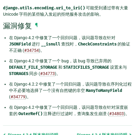
django.utils.encoding.uri_to_iri()
可能受到通过带有大量
Unicode 字符的某些输入发起的拒绝服务攻击的影响。
漏洞修复
¶
在 Django 4.2 中修复了一个回归问题，该问题导致在针对
JSONField
进行
__isnull
查找时，
CheckConstraints
的验证
不正确 (
#34754
)。
在 Django 4.2 中修复了一个 bug，该 bug 导致已弃用的
DEFAULT_FILE_STORAGE
和
STATICFILES_STORAGE
设置未与
STORAGES
同步 (
#34773
)。
在 Django 4.2.2 中修复了一个回归问题，该问题导致在序列化过程
中不必要地选择了一个没有自然键的非空
ManyToManyField
(
#34779
)。
在 Django 4.2 中修复了一个回归问题，该问题导致在针对深度嵌
套的
OuterRef()
注释进行过滤时，查询集发生崩溃 (
#34803
)。
Previous