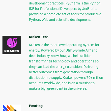
development practices. PyCharm is the Python
IDE for Professional Developers by JetBrains
providing a complete set of tools for productive
Python, Web and scientific development.
Kraken Tech
Kraken is the most-loved operating system for
energy. Powered by our Utility-Grade AI™ and
deep industry know-how, we help utilities
transform their technology and operations so
they can lead the energy transition. Delivering
better outcomes from generation through
distribution to supply, Kraken powers 70+ million
accounts worldwide, and is on a mission to
make a big, green dent in the universe.
PostHog