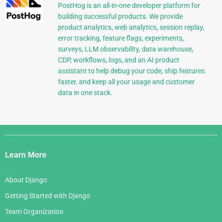
PostHog is an all-in-one developer platform for
building successful products. We provide
product analytics, web analytics, session replay,
error tracking, feature flags, experiments,
surveys, LLM observability, data warehouse,
CDP, workflows, logs, and an AI product
assistant to help debug your code, ship features
faster, and keep all your usage and customer
data in one stack.
Django
Links
Learn More
About Django
Getting Started with Django
Team Organization