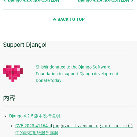
Django 4.2.6 版本发行说明
Django 4.2.4 版本发行说明
page
and
BACK TO TOP
next
page
Support Django!
附
加
信
Shishir donated to the Django Software
Foundation to support Django development.
息
Donate today!
内容
Django 4.2.5 版本发行说明
CVE-2023-41164:
django.utils.encoding.uri_to_iri()
中的潜在拒绝服务漏洞