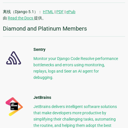
离线（Django 5.1）：
HTML
|
PDF
|
ePub
由
Read the Docs
提供。
Diamond and Platinum Members
Sentry
Monitor your Django Code Resolve performance
bottlenecks and errors using monitoring,
replays, logs and Seer an AI agent for
debugging.
JetBrains
JetBrains delivers intelligent software solutions
that make developers more productive by
simplifying their challenging tasks, automating
the routine, and helping them adopt the best