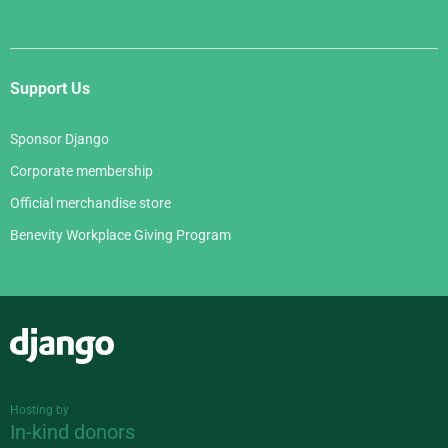
Support Us
Sponsor Django
Corporate membership
Official merchandise store
Benevity Workplace Giving Program
Django
Hosting by
In-kind donors