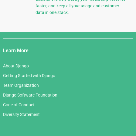
faster, and keep all your usage and customer
data in one stack.
Django
Links
Learn More
About Django
Getting Started with Django
Team Organization
Django Software Foundation
Code of Conduct
Diversity Statement