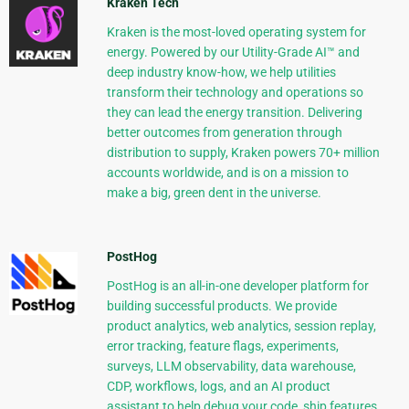
Kraken Tech
Kraken is the most-loved operating system for
energy. Powered by our Utility-Grade AI™ and
deep industry know-how, we help utilities
transform their technology and operations so
they can lead the energy transition. Delivering
better outcomes from generation through
distribution to supply, Kraken powers 70+ million
accounts worldwide, and is on a mission to
make a big, green dent in the universe.
PostHog
PostHog is an all-in-one developer platform for
building successful products. We provide
product analytics, web analytics, session replay,
error tracking, feature flags, experiments,
surveys, LLM observability, data warehouse,
CDP, workflows, logs, and an AI product
assistant to help debug your code, ship features