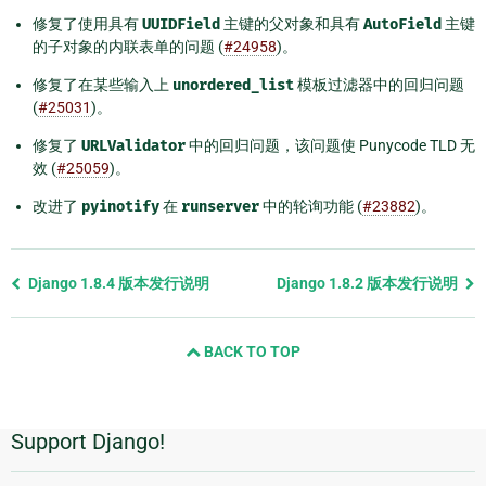
修复了使用具有
UUIDField
主键的父对象和具有
AutoField
主键
的子对象的内联表单的问题 (
#24958
)。
修复了在某些输入上
unordered_list
模板过滤器中的回归问题
(
#25031
)。
修复了
URLValidator
中的回归问题，该问题使 Punycode TLD 无
效 (
#25059
)。
改进了
pyinotify
在
runserver
中的轮询功能 (
#23882
)。
Previous
Django 1.8.4 版本发行说明
Django 1.8.2 版本发行说明
page
and
BACK TO TOP
next
page
Support Django!
附
加