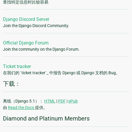
查找特定信息时比较容易
Django Discord Server
Join the Django Discord Community.
Official Django Forum
Join the community on the Django Forum.
Ticket tracker
在我们的 `ticket tracker`_ 中报告 Django 或 Django 文档的 Bug。
下载：
离线（Django 5.1）：
HTML
|
PDF
|
ePub
由
Read the Docs
提供。
Diamond and Platinum Members