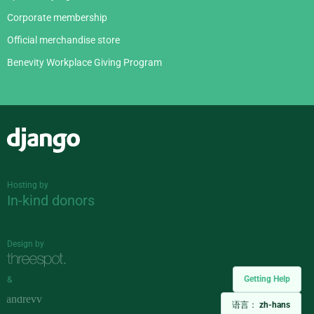
Corporate membership
Official merchandise store
Benevity Workplace Giving Program
Django
Hosting by
In-kind donors
Design by
Getting Help
&
语言：
zh-hans