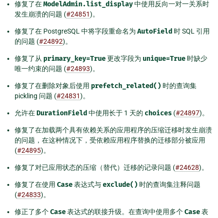
修复了在
ModelAdmin.list_display
中使用反向一对一关系时
发生崩溃的问题 (
#24851
)。
修复了在 PostgreSQL 中将字段重命名为
AutoField
时 SQL 引用
的问题 (
#24892
)。
修复了从
primary_key=True
更改字段为
unique=True
时缺少
唯一约束的问题 (
#24893
)。
修复了在删除对象后使用
prefetch_related()
时的查询集
pickling 问题 (
#24831
)。
允许在
DurationField
中使用长于 1 天的
choices
(
#24897
)。
修复了在加载两个具有依赖关系的应用程序的压缩迁移时发生崩溃
的问题，在这种情况下，受依赖应用程序替换的迁移部分被应用
(
#24895
)。
修复了对已应用状态的压缩（替代）迁移的记录问题 (
#24628
)。
修复了在使用
Case
表达式与
exclude()
时的查询集注释问题
(
#24833
)。
修正了多个
Case
表达式的联接升级。在查询中使用多个
Case
表