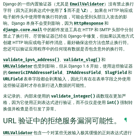
Django 的一些内置验证器（尤其是
EmailValidator
）没有禁止换行
字符（因为正则表达式中使用了
$
而不是
\Z
）。如果在 HTTP 响应或
电子邮件头中使用带有换行符的值，可能会受到头部注入攻击的影
响。Django 本身不会受到影响，因为
HttpResponse
和
django.core.mail
中的邮件发送工具在 HTTP 和 SMTP 头部中分别
禁止了换行符。尽管验证器已经在 Django 中修复，但如果以其他方式
创建 HTTP 响应或电子邮件消息，最好确保这些方法也禁止换行符。
您还可以验证应用程序中的任何现有数据是否包含意外的换行符。
validate_ipv4_address()
、
validate_slug()
和
URLValidator
也受到影响，但从 Django 1.6 开始，使用这些验证器
的
GenericIPAddresseField
、
IPAddressField
、
SlugField
和
URLField
表单字段都会剥离输入，因此只有在在表单字段之外使用
这些验证器时才存在新行进入数据的可能性。
未记录的、内部未使用的
validate_integer()
函数现在更加严
格，因为它使用正则表达式进行验证，而不仅仅是使用
int()
强制转
换值并检查是否引发了异常。
URL 验证中的拒绝服务漏洞可能性。
¶
URLValidator
包含一个对某些无效输入极其缓慢的正则表达式进行