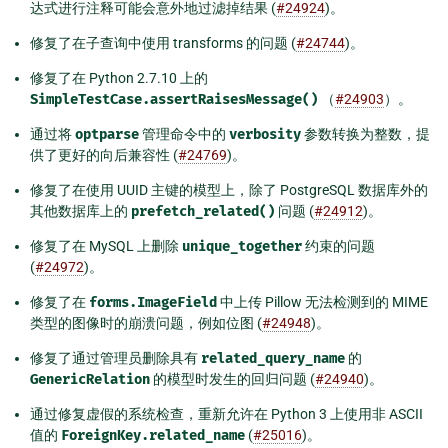
达式进行注释可能会意外地过滤掉结果 (
#24924
)。
修复了在子查询中使用 transforms 的问题 (
#24744
)。
修复了在 Python 2.7.10 上的
SimpleTestCase.assertRaisesMessage()
（
#24903
）。
通过将
optparse
管理命令中的
verbosity
参数转换为整数，提
供了更好的向后兼容性 (
#24769
)。
修复了在使用 UUID 主键的模型上，除了 PostgreSQL 数据库外的
其他数据库上的
prefetch_related()
问题 (
#24912
)。
修复了在 MySQL 上删除
unique_together
约束的问题
(
#24972
)。
修复了在
forms.ImageField
中上传 Pillow 无法检测到的 MIME
类型的图像时的崩溃问题，例如位图 (
#24948
)。
修复了通过管理员删除具有
related_query_name
的
GenericRelation
的模型时发生的回归问题 (
#24940
)。
通过修复虚假的系统检查，重新允许在 Python 3 上使用非 ASCII
值的
ForeignKey.related_name
(
#25016
)。