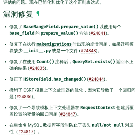
评估的问题。现在已简化和优化了这个正则表达式。
漏洞修复
¶
修复了
BaseRangeField.prepare_value()
以使用每个
base_field
的
prepare_value()
方法 (
#24841
)。
修复了在执行
makemigrations
时出现的崩溃问题，如果迁移模
块缺少
__init__.py
或是一个文件 (
#24848
)。
修复了在使用
Count()
注释后，
QuerySet.exists()
返回不正
确的结果 (
#24835
)。
修正了
HStoreField.has_changed()
(
#24844
)。
撤销了 CSRF 模板上下文处理器的优化，因为它导致了一个回归问
题 (
#24836
)。
修复了一个导致模板上下文处理器在
RequestContext
创建后覆
盖设置的变量的回归问题 (
#24847
)。
在重命名 MySQL 数据库字段时防止了丢失
null
/
not
null
列属
性（
#24817
）。