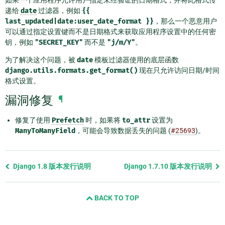
如果一个应用程序允许用户指定未经验证的日期格式，并将此格式传
递给
date
过滤器，例如
{{
last_updated|date:user_date_format
}}
，那么一个恶意用户
可以通过指定设置键而不是日期格式来获取应用程序设置中的任何密
钥，例如
"SECRET_KEY"
而不是
"j/m/Y"
。
为了解决这个问题，被
date
模板过滤器使用的底层函数
django.utils.formats.get_format()
现在只允许访问日期/时间
格式设置。
漏洞修复
¶
修复了使用
Prefetch
时，如果将
to_attr
设置为
ManyToManyField
，可能会导致数据丢失的问题 (
#25693
)。
Previous
Django 1.8 版本发行说明
Django 1.7.10 版本发行说明
page
and
BACK TO TOP
next
page