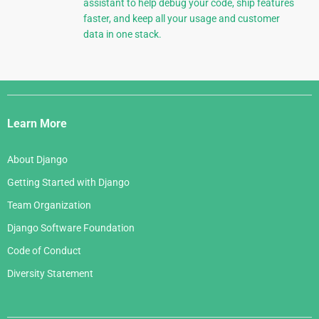
assistant to help debug your code, ship features
faster, and keep all your usage and customer
data in one stack.
Django
Links
Learn More
About Django
Getting Started with Django
Team Organization
Django Software Foundation
Code of Conduct
Diversity Statement