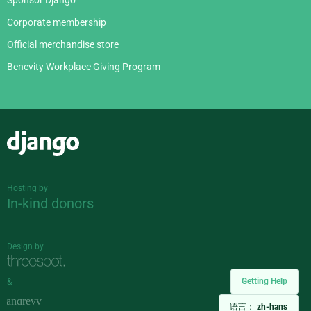
Sponsor Django
Corporate membership
Official merchandise store
Benevity Workplace Giving Program
Django
Hosting by
In-kind donors
Design by
Getting Help
&
语言：
zh-hans