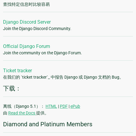
查找特定信息时比较容易
Django Discord Server
Join the Django Discord Community.
Official Django Forum
Join the community on the Django Forum.
Ticket tracker
在我们的 `ticket tracker`_ 中报告 Django 或 Django 文档的 Bug。
下载：
离线（Django 5.1）：
HTML
|
PDF
|
ePub
由
Read the Docs
提供。
Diamond and Platinum Members