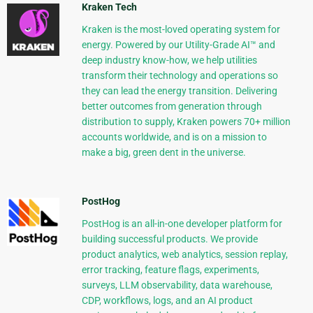
Kraken Tech
Kraken is the most-loved operating system for
energy. Powered by our Utility-Grade AI™ and
deep industry know-how, we help utilities
transform their technology and operations so
they can lead the energy transition. Delivering
better outcomes from generation through
distribution to supply, Kraken powers 70+ million
accounts worldwide, and is on a mission to
make a big, green dent in the universe.
PostHog
PostHog is an all-in-one developer platform for
building successful products. We provide
product analytics, web analytics, session replay,
error tracking, feature flags, experiments,
surveys, LLM observability, data warehouse,
CDP, workflows, logs, and an AI product