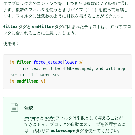
タグブロック内のコンテンツを、1 つまたは複数のフィルタに通し
ます。複数のフィルタを使うときはパイプ（ " | " ）を使って連結し
ます。フィルタには変数のように引数を与えることができます。
filter
タグと
endfilter
タグに囲まれたテキストは、
すべて
ブロ
ックに含まれることに注意しましょう。
使用例：
{%
filter
force_escape
|
lower
%}
    This text will be HTML-escaped, and will app
{%
endfilter
%}
注釈
escape
と
safe
フィルタは引数として与えることが
できません。ブロックの自動エスケープを管理するに
は、代わりに
autoescape
タグを使ってください。