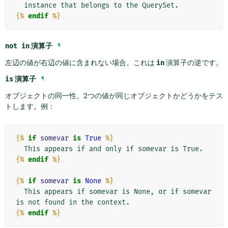
{%
endif
%}
not
in
演算子
¶
左辺の値が右辺の値に含まれない場合。これは
in
演算子の逆です。
is
演算子
¶
オブジェクトの同一性。2つの値が同じオブジェクトかどうかをテス
トします。例：
{%
if
somevar
is
True
%}
{%
endif
%}
{%
if
somevar
is
None
%}
  This appears if somevar is None, or if somevar 
{%
endif
%}