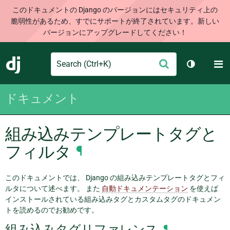
このドキュメントの Django のバージョンにはセキュリティ上の
脆弱性があるため、すでにサポートが終了されています。新しい
バージョンにアップグレードしてください！
Search
M
送
Django
テーマを切
信
ドキュメント
組み込みテンプレートタグと
フィルタ
¶
このドキュメントでは、 Django の組み込みテンプレートタグとフィ
ルタについて述べます。 また
自動ドキュメンテーション
を使えば
インストールされている組み込みタグとカスタムタグのドキュメン
トを読めるのでお勧めです。
組み込みタグリファレンス
¶