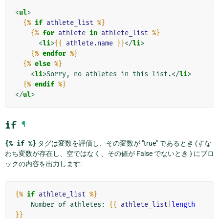
<
ul
>
{%
if
athlete_list
%}
{%
for
athlete
in
athlete_list
%}
<
li
>
{{
athlete.name
}}
</
li
>
{%
endfor
%}
{%
else
%}
<
li
>
Sorry, no athletes in this list.
</
li
>
{%
endif
%}
</
ul
>
if
¶
{%
if
%}
タグは変数を評価し、その変数が "true" であるとき (すな
わち変数が存在し、空ではなく、その値が False でないとき ) にブロ
ックの内容を出力します:
{%
if
athlete_list
%}
    Number of athletes: 
{{
athlete_list
|
length
}}