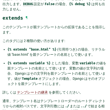
出力します。
DEBUG
設定が
False
の場合、
{%
debug
%}
は何も出
力しません。
extends
¶
このテンプレートが親テンプレートからの拡張であることを指示し
ます。
このタグには 2 種類の使い方があります:
{%
extends
"base.html"
%}
(引用符つき) の場合、リテラル
値 "base.html" を親テンプレートの名前として使います。
{%
extends
variable
%}
とした場合、変数
variable
の値を
親テンプレートの名前として使います。変数の値が文字列の場
合、 Django はその文字列を親テンプレートの名前として使いま
す。値が
Template
オブジェクトの場合、Django はそのオブジ
ェクトを親テンプレートにします。
詳しくは
テンプレートの継承
を参照してください。
通常、テンプレート名はテンプレートローダーのルートディレクト
リからの相対パスです。文字列引数には
./
または
../
で始まる相