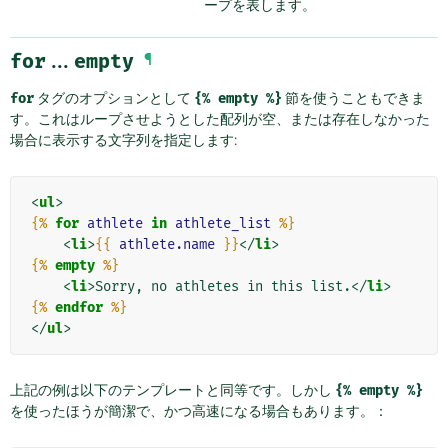
ープを表します。
for
...
empty
¶
for
タグのオプションとして
{%
empty
%}
節を使うこともできま
す。これはループさせようとした配列が空、または存在しなかった
場合に表示する文字列を指定します:
<
ul
>
{%
for
athlete
in
athlete_list
%}
<
li
>
{{
athlete.name
}}
</
li
>
{%
empty
%}
<
li
>
Sorry, no athletes in this list.
</
li
>
{%
endfor
%}
</
ul
>
上記の例は以下のテンプレートと同等です。しかし
{%
empty
%}
を使ったほうが簡潔で、かつ高速になる場合もあります。：