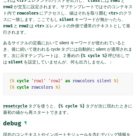
これは
<tr>
エレメントのリストを出力し、
class
には
row1
と
row2
が交互に設定されます。サブテンプレートではそのコンテキス
ト内で
rowcolors
にアクセスし、値はそれを取り囲む
<tr>
のクラ
スに一致します。ここでもし
silent
キーワードが無かったら、
row1
と
row2
は
<tr>
エレメントの外側で通常のテキストとして発
行されます。
あるサイクルの定義において silent キーワードが使われていると
き、後に続いて使われる cycle タグには自動的に silent が適用されま
す。次に示すテンプレートは、 2 番めの
{%
cycle
%}
呼び出しで
は
silent
を設定していませんが、何も出力しません。：
{%
cycle
'row1'
'row2'
as
rowcolors
silent
%}
{%
cycle
rowcolors
%}
resetcycle
タグを使うと、
{%
cycle
%}
タグが次に現れたときに
最初の値から再スタートできます。
debug
¶
現在のコンテキストやインポートモジュールを含むデバッグ情報を