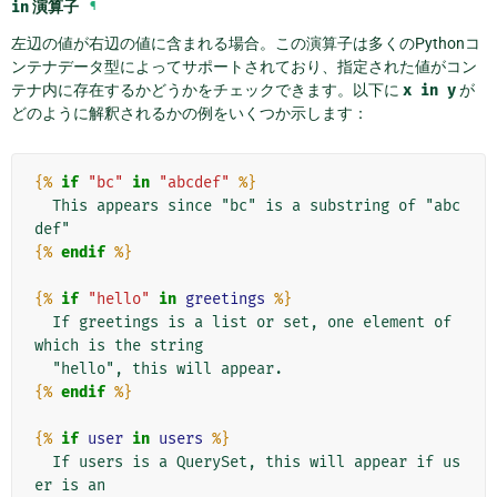
in
演算子
¶
左辺の値が右辺の値に含まれる場合。この演算子は多くのPythonコ
ンテナデータ型によってサポートされており、指定された値がコン
テナ内に存在するかどうかをチェックできます。以下に
x
in
y
が
どのように解釈されるかの例をいくつか示します：
{%
if
"bc"
in
"abcdef"
%}
  This appears since "bc" is a substring of "abc
{%
endif
%}
{%
if
"hello"
in
greetings
%}
  If greetings is a list or set, one element of 
which is the string

{%
endif
%}
{%
if
user
in
users
%}
  If users is a QuerySet, this will appear if us
er is an
