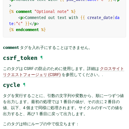
>
{%
comment
"Optional note"
%}
<
p
>
Commented out text with 
{{
create_date
|
da
te
:"c"
}}
</
p
>
{%
endcomment
%}
comment
タグを入れ子にすることはできません。
csrf_token
¶
このタグは CSRF の防止のために使用します。詳細は
クロスサイト
リクエストフォージェリ (CSRF)
を参照してください。.
cycle
¶
タグを実行するごとに、引数の文字列や変数から、順に一つずつ値
を出力します。最初の処理では 1 番目の値が、その次に 2 番目の
値、以下、4 個まで同様に処理されます。サイクルのすべての値を
出力すると、再び 1 番目に戻って出力します。
このタグは特にループの中で役立ちます：