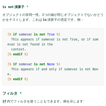
is
not
演算子
¶
オブジェクトの非同一性。2つの値が同じオブジェクトでないかどう
かをテストします。これは
is
演算子の否定です。例：
{%
if
somevar
is
not
True
%}
  This appears if somevar is not True, or if som
evar is not found in the

{%
endif
%}
{%
if
somevar
is
not
None
%}
  This appears if and only if somevar is not Non
{%
endif
%}
フィルタ
¶
if
内でフィルタを使うこともできます。例を示します: