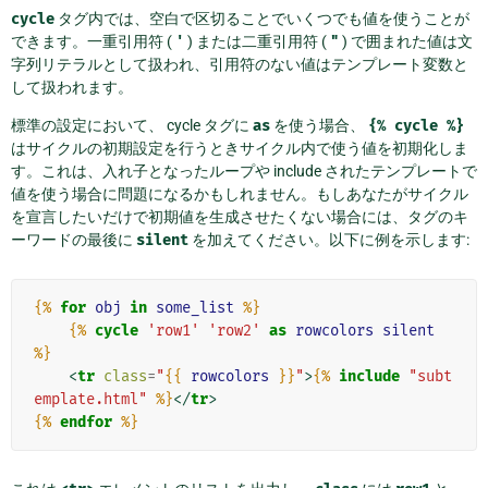
cycle
タグ内では、空白で区切ることでいくつでも値を使うことが
できます。一重引用符 (
'
) または二重引用符 (
"
) で囲まれた値は文
字列リテラルとして扱われ、引用符のない値はテンプレート変数と
して扱われます。
標準の設定において、 cycle タグに
as
を使う場合、
{%
cycle
%}
はサイクルの初期設定を行うときサイクル内で使う値を初期化しま
す。これは、入れ子となったループや include されたテンプレートで
値を使う場合に問題になるかもしれません。もしあなたがサイクル
を宣言したいだけで初期値を生成させたくない場合には、タグのキ
ーワードの最後に
silent
を加えてください。以下に例を示します:
{%
for
obj
in
some_list
%}
{%
cycle
'row1'
'row2'
as
rowcolors
silent
%}
<
tr
class
=
"
{{
rowcolors
}}
"
>
{%
include
"subt
emplate.html"
%}
</
tr
>
{%
endfor
%}