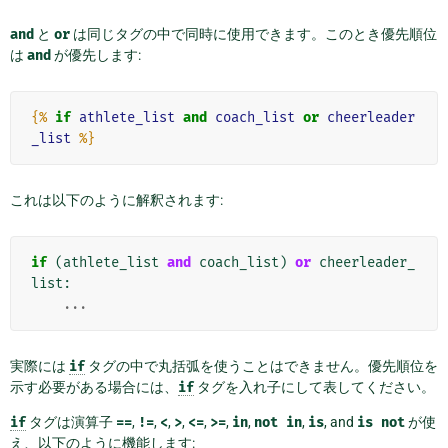
and
と
or
は同じタグの中で同時に使用できます。このとき優先順位
は
and
が優先します:
{%
if
athlete_list
and
coach_list
or
cheerleader
_list
%}
これは以下のように解釈されます:
if
(
athlete_list
and
coach_list
)
or
cheerleader_
list
:
...
実際には
if
タグの中で丸括弧を使うことはできません。優先順位を
示す必要がある場合には、
if
タグを入れ子にして表してください。
if
タグは演算子
==
,
!=
,
<
,
>
,
<=
,
>=
,
in
,
not
in
,
is
, and
is
not
が使
え、以下のように機能します: