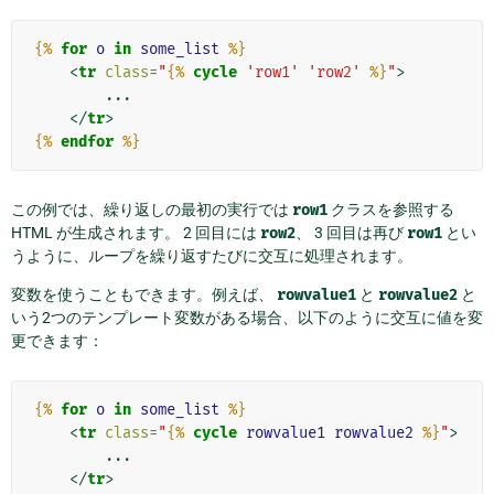
{%
for
o
in
some_list
%}
<
tr
class
=
"
{%
cycle
'row1'
'row2'
%}
"
>
        ...

</
tr
>
{%
endfor
%}
この例では、繰り返しの最初の実行では
row1
クラスを参照する
HTML が生成されます。 2 回目には
row2
、 3 回目は再び
row1
とい
うように、ループを繰り返すたびに交互に処理されます。
変数を使うこともできます。例えば、
rowvalue1
と
rowvalue2
と
いう2つのテンプレート変数がある場合、以下のように交互に値を変
更できます：
{%
for
o
in
some_list
%}
<
tr
class
=
"
{%
cycle
rowvalue1
rowvalue2
%}
"
>
        ...

</
tr
>