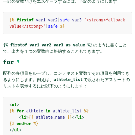
一部の変数だけをエスケープするには、下記のようにします：
{%
firstof
var1
var2
|
safe
var3
"<strong>fallback 
value</strong>"
|
safe
%}
{%
firstof
var1
var2
var3
as
value
%}
のように書くこと
で、出力を 1 つの変数内に格納することもできます。
for
¶
配列の各項目をループし、コンテキスト変数でその項目を利用でき
るようにします。例えば、
athlete_list
で渡されたアスリートの
リストを表示するには以下のようにします：
<
ul
>
{%
for
athlete
in
athlete_list
%}
<
li
>
{{
athlete.name
}}
</
li
>
{%
endfor
%}
</
ul
>