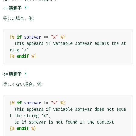
==
演算子
¶
等しい場合。例:
{%
if
somevar
==
"x"
%}
  This appears if variable somevar equals the st
{%
endif
%}
!=
演算子
¶
等しくない場合。例:
{%
if
somevar
!=
"x"
%}
  This appears if variable somevar does not equa
l the string "x",

{%
endif
%}