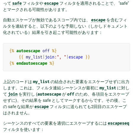
って
safe
フィルタや
escape
フィルタを適用されることで、 "safe"
とマークされる可能性があります。
自動エスケープが無効であるスコープ内では、
escape
を含むフィ
ルタを連結すると、以下のような予期しない（しかしドキュメント
化されている）結果を引き起こす可能性があります：
{%
autoescape
off
%}
{{
my_list
|
join
:", "
|
escape
}}
{%
endautoescape
%}
上記のコードは
my_list
の結合された要素をエスケープせずに出力
します。これは、フィルタ連結シーケンスが最初に
my_list
に対し
て
join
を実行し (
autoescape
が
off
のため、各項目をエスケープ
せずに)、その結果を safe としてマークするからです。その後、こ
の safe な結果が
escape
フィルタに送られても2回目のエスケープ
はされません。
シーケンスのすべての要素を適切にエスケープするには
escapeseq
フィルタを使います：