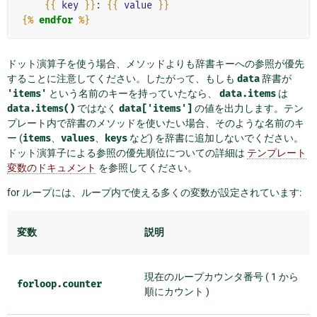
{{
key
}}
: 
{{
value
}}
{%
endfor
%}
ドット演算子を使う場合、メソッドよりも辞書キーへの参照が優先
することに注意してください。したがって、もしも
data
辞書が
'items'
という名前のキーを持っていたなら、
data.items
は
data.items()
ではなく
data['items']
の値を出力します。テン
プレート内で辞書のメソッドを使いたい場合、そのような名前のキ
ー (
items
、
values
、
keys
など) を辞書に追加しないでください。
ドット演算子による参照の優先順位についての詳細は
テンプレート
変数のドキュメント
を参照してください。
for ループには、ループ内で使える多くの変数が設定されています:
変数
説明
現在のループカウンタ番号 ( 1 から
forloop.counter
順にカウント )