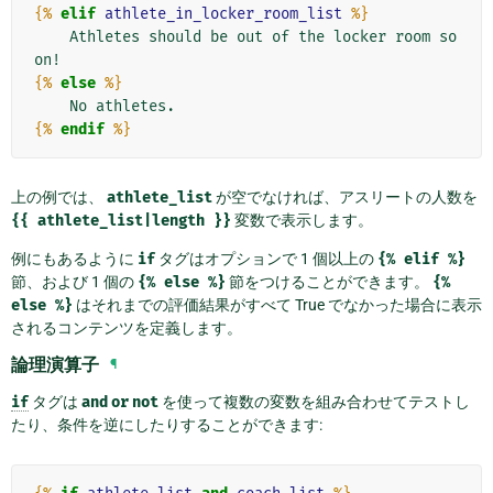
{%
elif
athlete_in_locker_room_list
%}
    Athletes should be out of the locker room so
{%
else
%}
{%
endif
%}
上の例では、
athlete_list
が空でなければ、アスリートの人数を
{{
athlete_list|length
}}
変数で表示します。
例にもあるように
if
タグはオプションで 1 個以上の
{%
elif
%}
節、および 1 個の
{%
else
%}
節をつけることができます。
{%
else
%}
はそれまでの評価結果がすべて True でなかった場合に表示
されるコンテンツを定義します。
論理演算子
¶
if
タグは
and
or
not
を使って複数の変数を組み合わせてテストし
たり、条件を逆にしたりすることができます: