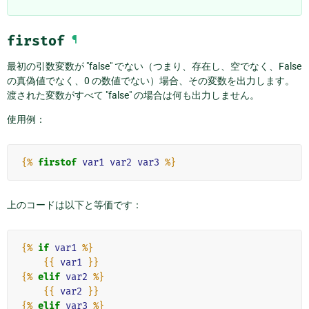
firstof
¶
最初の引数変数が "false" でない（つまり、存在し、空でなく、False
の真偽値でなく、0 の数値でない）場合、その変数を出力します。
渡された変数がすべて "false" の場合は何も出力しません。
使用例：
{%
firstof
var1
var2
var3
%}
上のコードは以下と等価です：
{%
if
var1
%}
{{
var1
}}
{%
elif
var2
%}
{{
var2
}}
{%
elif
var3
%}