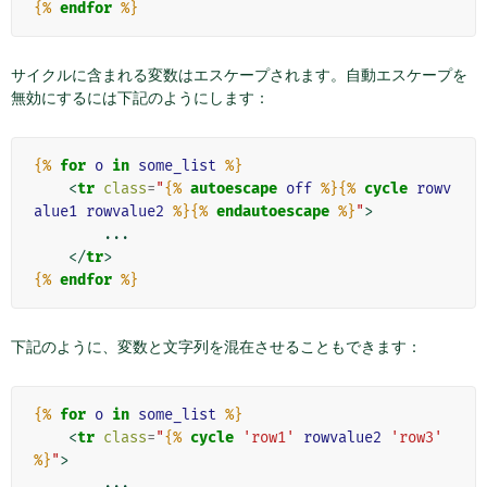
{%
endfor
%}
サイクルに含まれる変数はエスケープされます。自動エスケープを
無効にするには下記のようにします：
{%
for
o
in
some_list
%}
<
tr
class
=
"
{%
autoescape
off
%}{%
cycle
rowv
alue1
rowvalue2
%}{%
endautoescape
%}
"
>
        ...

</
tr
>
{%
endfor
%}
下記のように、変数と文字列を混在させることもできます：
{%
for
o
in
some_list
%}
<
tr
class
=
"
{%
cycle
'row1'
rowvalue2
'row3'
%}
"
>
        ...
