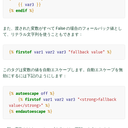
{{
var3
}}
{%
endif
%}
また、渡された変数がすべて False の場合のフォールバック値とし
て、リテラル文字列を使うこともできます：
{%
firstof
var1
var2
var3
"fallback value"
%}
このタグは変数の値を自動エスケープします。自動エスケープを無
効にするには下記のようにします：
{%
autoescape
off
%}
{%
firstof
var1
var2
var3
"<strong>fallback 
value</strong>"
%}
{%
endautoescape
%}