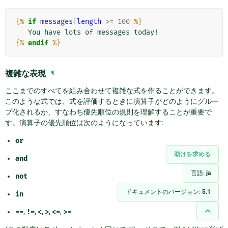
{%
if
messages
|
length
>=
100
%}
{%
endif
%}
複雑な表現
¶
ここまでのすべてを組み合わせて複雑な式を作ることができます。
このような式では、式を評価するときに演算子がどのようにグルー
プ化されるか、すなわち優先順位の規則を理解することが重要で
す。演算子の優先順位は次のようになっています:
or
助けを求める
and
言語:
ja
not
ドキュメントのバージョン:
5.1
in
==
,
!=
,
<
,
>
,
<=
,
>=