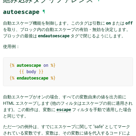
autoescape
¶
自動エスケープ機能を制御します。このタグは引数に
on
または
off
を取り、ブロック内の自動エスケープの有効・無効を決定します。
ブロックの最後は
endautoescape
タグで閉じるようにします。
使用例：
{%
autoescape
on
%}
{{
body
}}
{%
endautoescape
%}
自動エスケープがオンの場合、すべての変数由来の値を出力前に
HTML エスケープします (他のフィルタはエスケープの前に適用され
ます)。この動作は、変数に
escape
フィルタを手動で適用した場合
と同じです。
ただ一つの例外は、すでにエスケープに関して "safe" としてマーク
されている変数です。変数は、その変数に値を代入するコードによ