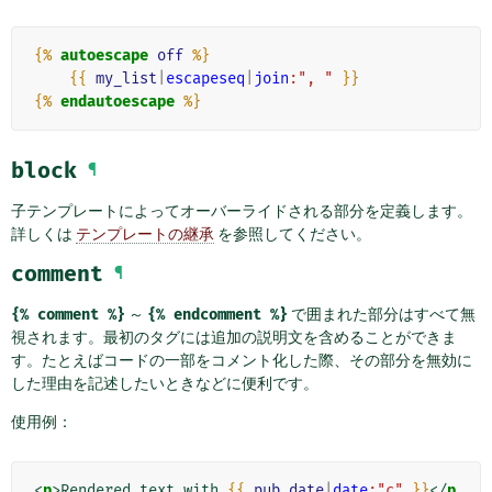
{%
autoescape
off
%}
{{
my_list
|
escapeseq
|
join
:", "
}}
{%
endautoescape
%}
block
¶
子テンプレートによってオーバーライドされる部分を定義します。
詳しくは
テンプレートの継承
を参照してください。
comment
¶
{%
comment
%}
～
{%
endcomment
%}
で囲まれた部分はすべて無
視されます。最初のタグには追加の説明文を含めることができま
す。たとえばコードの一部をコメント化した際、その部分を無効に
した理由を記述したいときなどに便利です。
使用例：
<
p
>
Rendered text with 
{{
pub_date
|
date
:"c"
}}
</
p