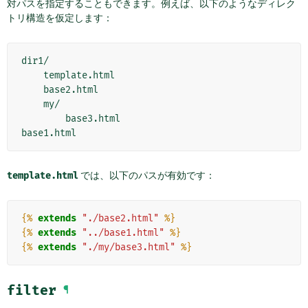
対パスを指定することもできます。例えば、以下のようなディレク
トリ構造を仮定します：
dir1/

    template.html

    base2.html

    my/

        base3.html

template.html
では、以下のパスが有効です：
{%
extends
"./base2.html"
%}
{%
extends
"../base1.html"
%}
{%
extends
"./my/base3.html"
%}
filter
¶