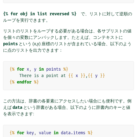
{%
for
obj
in
list
reversed
%}
で、リストに対して逆順の
ループを実行できます。
リストのリストをループする必要がある場合は、各サブリストの値
を個々の変数にアンパックします。たとえば、コンテキストに
points
という (x,y) 座標のリストが含まれている場合、以下のよう
に点のリストを出力できます：
{%
for
x
,
y
in
points
%}
    There is a point at 
{{
x
}}
,
{{
y
}}
{%
endfor
%}
この方法は、辞書の各要素にアクセスしたい場合にも便利です。例
えば
data
という辞書がある場合、以下のように辞書内のキーと値
を表示できます:
{%
for
key
,
value
in
data.items
%}