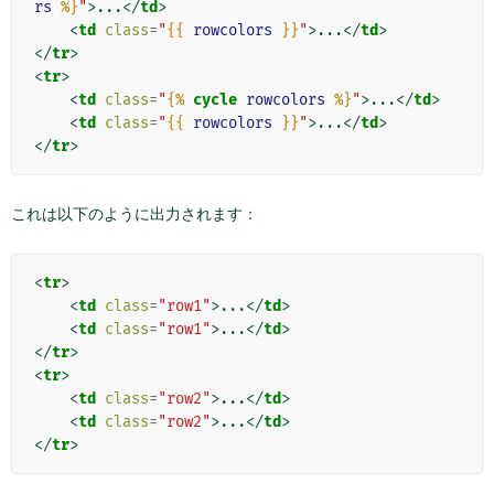
rs
%}
"
>
...
</
td
>
<
td
class
=
"
{{
rowcolors
}}
"
>
...
</
td
>
</
tr
>
<
tr
>
<
td
class
=
"
{%
cycle
rowcolors
%}
"
>
...
</
td
>
<
td
class
=
"
{{
rowcolors
}}
"
>
...
</
td
>
</
tr
>
これは以下のように出力されます：
<
tr
>
<
td
class
=
"row1"
>
...
</
td
>
<
td
class
=
"row1"
>
...
</
td
>
</
tr
>
<
tr
>
<
td
class
=
"row2"
>
...
</
td
>
<
td
class
=
"row2"
>
...
</
td
>
</
tr
>