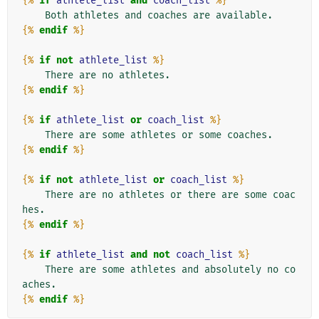
{%
if
athlete_list
and
coach_list
%}
{%
endif
%}
{%
if
not
athlete_list
%}
{%
endif
%}
{%
if
athlete_list
or
coach_list
%}
{%
endif
%}
{%
if
not
athlete_list
or
coach_list
%}
    There are no athletes or there are some coac
{%
endif
%}
{%
if
athlete_list
and
not
coach_list
%}
    There are some athletes and absolutely no co
{%
endif
%}