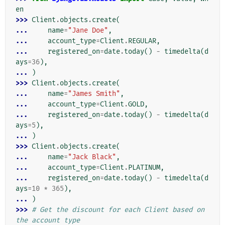
en
>>> 
Client
.
objects
.
create
(
... 
name
=
"Jane Doe"
,
... 
account_type
=
Client
.
REGULAR
,
... 
registered_on
=
date
.
today
()
-
timedelta
(
d
ays
=
36
),
... 
)
>>> 
Client
.
objects
.
create
(
... 
name
=
"James Smith"
,
... 
account_type
=
Client
.
GOLD
,
... 
registered_on
=
date
.
today
()
-
timedelta
(
d
ays
=
5
),
... 
)
>>> 
Client
.
objects
.
create
(
... 
name
=
"Jack Black"
,
... 
account_type
=
Client
.
PLATINUM
,
... 
registered_on
=
date
.
today
()
-
timedelta
(
d
ays
=
10
*
365
),
... 
)
>>> 
# Get the discount for each Client based on 
the account type