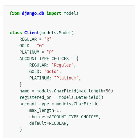
from
django.db
import
models
class
Client
(
models
.
Model
):
REGULAR
=
"R"
GOLD
=
"G"
PLATINUM
=
"P"
ACCOUNT_TYPE_CHOICES
=
{
REGULAR
:
"Regular"
,
GOLD
:
"Gold"
,
PLATINUM
:
"Platinum"
,
}
name
=
models
.
CharField
(
max_length
=
50
)
registered_on
=
models
.
DateField
()
account_type
=
models
.
CharField
(
max_length
=
1
,
choices
=
ACCOUNT_TYPE_CHOICES
,
default
=
REGULAR
,
)