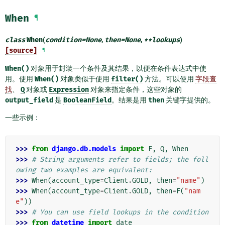
When
¶
class
When
(
condition
=
None
,
then
=
None
,
**
lookups
)
[source]
¶
When()
对象用于封装一个条件及其结果，以便在条件表达式中使
用。使用
When()
对象类似于使用
filter()
方法。可以使用
字段查
找
、
Q
对象或
Expression
对象来指定条件，这些对象的
output_field
是
BooleanField
。结果是用
then
关键字提供的。
一些示例：
>>> 
from
django.db.models
import
F
,
Q
,
When
>>> 
# String arguments refer to fields; the foll
owing two examples are equivalent:
>>> 
When
(
account_type
=
Client
.
GOLD
,
then
=
"name"
)
>>> 
When
(
account_type
=
Client
.
GOLD
,
then
=
F
(
"nam
e"
))
>>> 
# You can use field lookups in the condition
>>> 
from
datetime
import
date