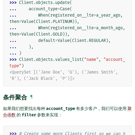
>>> 
Client
.
objects
.
update
(
... 
account_type
=
Case
(
... 
When
(
registered_on__lte
=
a_year_ago
,
then
=
Value
(
Client
.
PLATINUM
)),
... 
When
(
registered_on__lte
=
a_month_ago
,
then
=
Value
(
Client
.
GOLD
)),
... 
default
=
Value
(
Client
.
REGULAR
),
... 
),
... 
)
>>> 
Client
.
objects
.
values_list
(
"name"
,
"account_
type"
)
<QuerySet [('Jane Doe', 'G'), ('James Smith', 
'R'), ('Jack Black', 'P')]>
条件聚合
¶
如果我们想要找出每种
account_type
有多少客户，我们可以使用
聚
合函数
的
filter
参数来实现：
>>> 
# Create some more Clients first so we can h