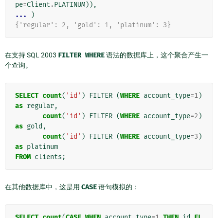
pe
=
Client
.
PLATINUM
)),
... 
)
{'regular': 2, 'gold': 1, 'platinum': 3}
在支持 SQL 2003
FILTER
WHERE
语法的数据库上，这个聚合产生一
个查询。
SELECT
count
(
'id'
)
FILTER
(
WHERE
account_type
=
1
)
as
regular
,
count
(
'id'
)
FILTER
(
WHERE
account_type
=
2
)
as
gold
,
count
(
'id'
)
FILTER
(
WHERE
account_type
=
3
)
as
platinum
FROM
clients
;
在其他数据库中，这是用
CASE
语句模拟的：
SELECT
count
(
CASE
WHEN
account_type
=
1
THEN
id
EL