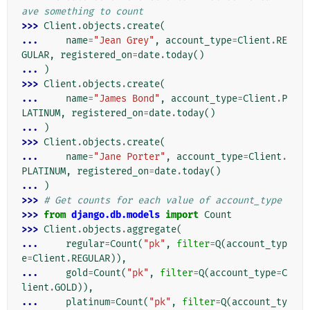
ave something to count
>>> 
Client
.
objects
.
create
(
... 
name
=
"Jean Grey"
,
account_type
=
Client
.
RE
GULAR
,
registered_on
=
date
.
today
()
... 
)
>>> 
Client
.
objects
.
create
(
... 
name
=
"James Bond"
,
account_type
=
Client
.
P
LATINUM
,
registered_on
=
date
.
today
()
... 
)
>>> 
Client
.
objects
.
create
(
... 
name
=
"Jane Porter"
,
account_type
=
Client
.
PLATINUM
,
registered_on
=
date
.
today
()
... 
)
>>> 
# Get counts for each value of account_type
>>> 
from
django.db.models
import
Count
>>> 
Client
.
objects
.
aggregate
(
... 
regular
=
Count
(
"pk"
,
filter
=
Q
(
account_typ
e
=
Client
.
REGULAR
)),
... 
gold
=
Count
(
"pk"
,
filter
=
Q
(
account_type
=
C
lient
.
GOLD
)),
... 
platinum
=
Count
(
"pk"
,
filter
=
Q
(
account_ty