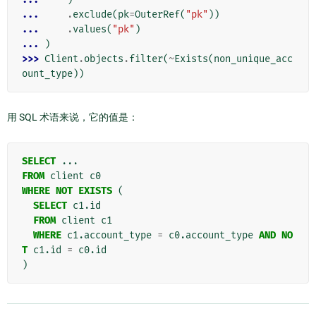
... 
.
exclude
(
pk
=
OuterRef
(
"pk"
))
... 
.
values
(
"pk"
)
... 
)
>>> 
Client
.
objects
.
filter
(
~
Exists
(
non_unique_acc
ount_type
))
用 SQL 术语来说，它的值是：
SELECT
...
FROM
client
c0
WHERE
NOT
EXISTS
(
SELECT
c1
.
id
FROM
client
c1
WHERE
c1
.
account_type
=
c0
.
account_type
AND
NO
T
c1
.
id
=
c0
.
id
)