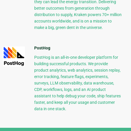
they can lead the energy transition. Delivering
better outcomes from generation through
distribution to supply, Kraken powers 70+ million
accounts worldwide, and is on a mission to
make a big, green dent in the universe.
PostHog
PostHog is an all-in-one developer platform for
building successful products. We provide
product analytics, web analytics, session replay,
error tracking, feature flags, experiments,
surveys, LLM observability, data warehouse,
CDP, workflows, logs, and an AI product
assistant to help debug your code, ship features
faster, and keep all your usage and customer
data in one stack.