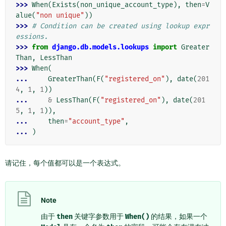
>>> 
When
(
Exists
(
non_unique_account_type
),
then
=
V
alue
(
"non unique"
))
>>> 
# Condition can be created using lookup expr
essions.
>>> 
from
django.db.models.lookups
import
Greater
Than
,
LessThan
>>> 
When
(
... 
GreaterThan
(
F
(
"registered_on"
),
date
(
201
4
,
1
,
1
))
... 
&
LessThan
(
F
(
"registered_on"
),
date
(
201
5
,
1
,
1
)),
... 
then
=
"account_type"
,
... 
)
请记住，每个值都可以是一个表达式。
Note
由于
then
关键字参数用于
When()
的结果，如果一个