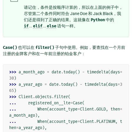
请记住，条件是按顺序计算的，所以在上面的例子中，
尽管第二个条件同时符合 Jane Doe 和 Jack Black，我
们还是得到了正确的结果。这就像在
Python
中的
if
...
elif
...
else
语句一样。
Case()
也可以在
filter()
子句中使用。例如，要查找在一个月前
注册的金牌客户和在一年前注册的铂金客户：
>>> 
a_month_ago
=
date
.
today
()
-
timedelta
(
days
=
30
)
>>> 
a_year_ago
=
date
.
today
()
-
timedelta
(
days
=
3
65
)
>>> 
Client
.
objects
.
filter
(
... 
registered_on__lte
=
Case
(
... 
When
(
account_type
=
Client
.
GOLD
,
then
=
a_month_ago
),
... 
When
(
account_type
=
Client
.
PLATINUM
,
t
hen
=
a_year_ago
),