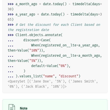
>>> 
a_month_ago
=
date
.
today
()
-
timedelta
(
days
=
30
)
>>> 
a_year_ago
=
date
.
today
()
-
timedelta
(
days
=
3
65
)
>>> 
# Get the discount for each Client based on 
the registration date
>>> 
Client
.
objects
.
annotate
(
... 
discount
=
Case
(
... 
When
(
registered_on__lte
=
a_year_ago
,
then
=
Value
(
"10%"
)),
... 
When
(
registered_on__lte
=
a_month_ago
,
then
=
Value
(
"5%"
)),
... 
default
=
Value
(
"0%"
),
... 
)
... 
)
.
values_list
(
"name"
,
"discount"
)
<QuerySet [('Jane Doe', '5%'), ('James Smith', 
'0%'), ('Jack Black', '10%')]>
Note