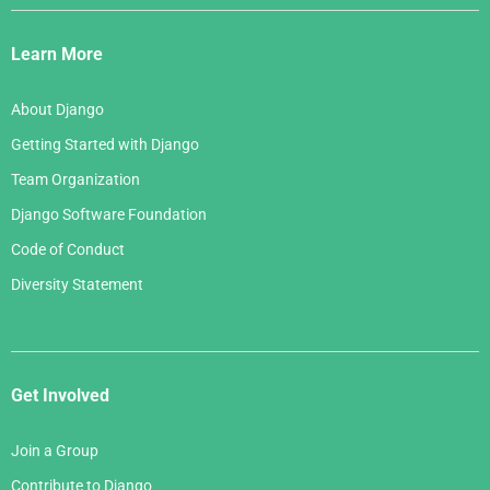
Django
Links
Learn More
About Django
Getting Started with Django
Team Organization
Django Software Foundation
Code of Conduct
Diversity Statement
Get Involved
Join a Group
Contribute to Django