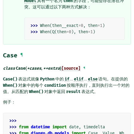
Model
具有一个名为
then
的字段，可能会存在潜在冲
突。这可以通过以下两种方式解决：
>>> 
When
(
then__exact
=
0
,
then
=
1
)
>>> 
When
(
Q
(
then
=
0
),
then
=
1
)
Case
¶
class
Case
(
*
cases
,
**
extra
)
[source]
¶
Case()
表达式就像
Python
中的
if
...
elif
...
else
语句。在提供的
When()
对象中的每个
condition
按顺序执行，直到执行出一个对的
值。从匹配的
When()
对象中返回
result
表达式。
例子：
>>>
>>> 
from
datetime
import
date
,
timedelta
>>> 
from
django.db.models
import
Case
,
Value
,
Wh