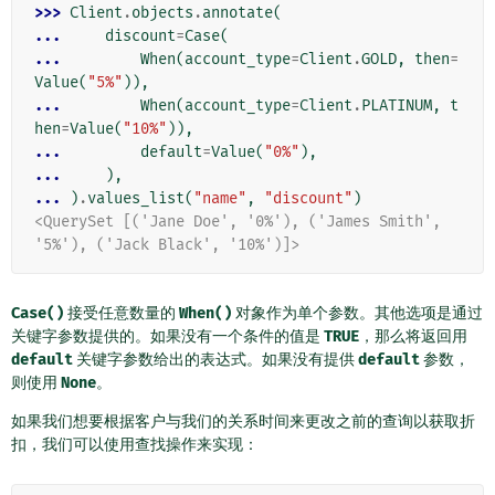
>>> 
Client
.
objects
.
annotate
(
... 
discount
=
Case
(
... 
When
(
account_type
=
Client
.
GOLD
,
then
=
Value
(
"5%"
)),
... 
When
(
account_type
=
Client
.
PLATINUM
,
t
hen
=
Value
(
"10%"
)),
... 
default
=
Value
(
"0%"
),
... 
),
... 
)
.
values_list
(
"name"
,
"discount"
)
<QuerySet [('Jane Doe', '0%'), ('James Smith', 
'5%'), ('Jack Black', '10%')]>
Case()
接受任意数量的
When()
对象作为单个参数。其他选项是通过
关键字参数提供的。如果没有一个条件的值是
TRUE
，那么将返回用
default
关键字参数给出的表达式。如果没有提供
default
参数，
则使用
None
。
如果我们想要根据客户与我们的关系时间来更改之前的查询以获取折
扣，我们可以使用查找操作来实现：