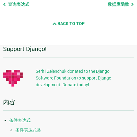
Previous
查询表达式
数据库函数
page
and
BACK TO TOP
next
page
Support Django!
附
加
信
Serhii Zelenchuk donated to the Django
Software Foundation to support Django
息
development. Donate today!
内容
条件表达式
条件表达式类