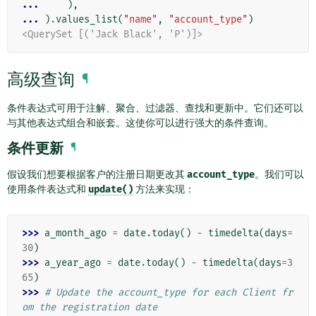
... 
),
... 
)
.
values_list
(
"name"
,
"account_type"
)
<QuerySet [('Jack Black', 'P')]>
高级查询
¶
条件表达式可用于注解、聚合、过滤器、查找和更新中。它们还可以
与其他表达式组合和嵌套。这使你可以进行强大的条件查询。
条件更新
¶
假设我们想要根据客户的注册日期更改其
account_type
。我们可以
使用条件表达式和
update()
方法来实现：
>>> 
a_month_ago
=
date
.
today
()
-
timedelta
(
days
=
30
)
>>> 
a_year_ago
=
date
.
today
()
-
timedelta
(
days
=
3
65
)
>>> 
# Update the account_type for each Client fr
om the registration date