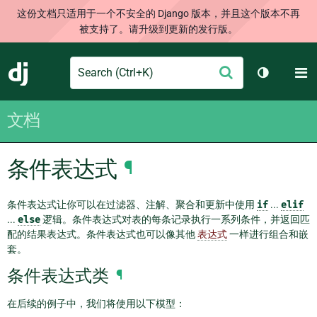
这份文档只适用于一个不安全的 Django 版本，并且这个版本不再
被支持了。请升级到更新的发行版。
Search
M
提
Django
切换主题
交
文档
条件表达式
¶
条件表达式让你可以在过滤器、注解、聚合和更新中使用
if
...
elif
...
else
逻辑。条件表达式对表的每条记录执行一系列条件，并返回匹
配的结果表达式。条件表达式也可以像其他
表达式
一样进行组合和嵌
套。
条件表达式类
¶
在后续的例子中，我们将使用以下模型：