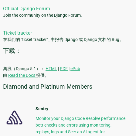
Official Django Forum
Join the community on the Django Forum.
Ticket tracker
在我们的 `ticket tracker`_ 中报告 Django 或 Django 文档的 Bug。
下载：
离线（Django 5.1）：
HTML
|
PDF
|
ePub
由
Read the Docs
提供。
Diamond and Platinum Members
Sentry
Monitor your Django Code Resolve performance
bottlenecks and errors using monitoring,
replays, logs and Seer an AI agent for