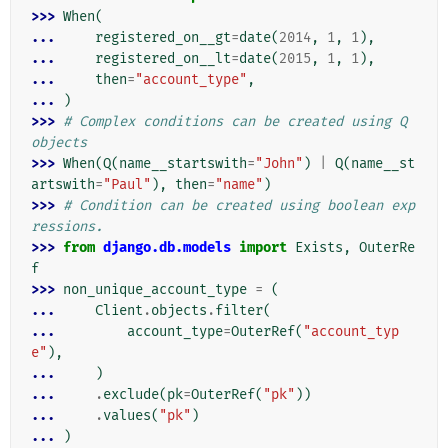
>>> 
When
(
... 
registered_on__gt
=
date
(
2014
,
1
,
1
),
... 
registered_on__lt
=
date
(
2015
,
1
,
1
),
... 
then
=
"account_type"
,
... 
)
>>> 
# Complex conditions can be created using Q 
objects
>>> 
When
(
Q
(
name__startswith
=
"John"
)
|
Q
(
name__st
artswith
=
"Paul"
),
then
=
"name"
)
>>> 
# Condition can be created using boolean exp
ressions.
>>> 
from
django.db.models
import
Exists
,
OuterRe
f
>>> 
non_unique_account_type
=
(
... 
Client
.
objects
.
filter
(
... 
account_type
=
OuterRef
(
"account_typ
e"
),
... 
)
... 
.
exclude
(
pk
=
OuterRef
(
"pk"
))
... 
.
values
(
"pk"
)
... 
)