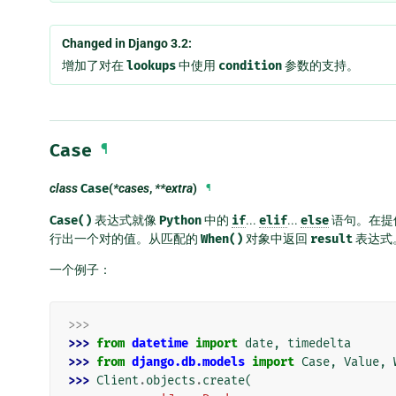
Changed in Django 3.2:
增加了对在
lookups
中使用
condition
参数的支持。
Case
¶
class
Case
(
*cases
,
**extra
)
¶
Case()
表达式就像
Python
中的
if
...
elif
...
else
语句。在提
行出一个对的值。从匹配的
When()
对象中返回
result
表达式
一个例子：
>>>
>>> 
from
datetime
import
date
,
timedelta
>>> 
from
django.db.models
import
Case
,
Value
,
>>> 
Client
.
objects
.
create
(