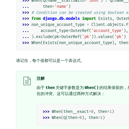
>>> 
When
(
Q
(
name__startswith
=
"John"
)
|
Q
(
name__
... 
then
=
'name'
)
>>> 
# Condition can be created using boolean e
>>> 
from
django.db.models
import
Exists
,
Outer
>>> 
non_unique_account_type
=
Client
.
objects
.
f
... 
account_type
=
OuterRef
(
'account_type'
),
... 
)
.
exclude
(
pk
=
OuterRef
(
'pk'
))
.
values
(
'pk'
)
>>> 
When
(
Exists
(
non_unique_account_type
),
then
请记住，每个值都可以是一个表达式。
注解
由于
then
关键字参数是为
When()
的结果保留的，
在的冲突。这可以通过两种方式解决：
>>> 
When
(
then__exact
=
0
,
then
=
1
)
>>> 
When
(
Q
(
then
=
0
),
then
=
1
)