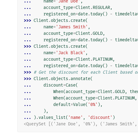
... 
name
=
'Jane Doe'
,
... 
account_type
=
Client
.
REGULAR
,
... 
registered_on
=
date
.
today
()
-
timedelta
>>> 
Client
.
objects
.
create
(
... 
name
=
'James Smith'
,
... 
account_type
=
Client
.
GOLD
,
... 
registered_on
=
date
.
today
()
-
timedelta
>>> 
Client
.
objects
.
create
(
... 
name
=
'Jack Black'
,
... 
account_type
=
Client
.
PLATINUM
,
... 
registered_on
=
date
.
today
()
-
timedelta
>>> 
# Get the discount for each Client based o
>>> 
Client
.
objects
.
annotate
(
... 
discount
=
Case
(
... 
When
(
account_type
=
Client
.
GOLD
,
the
... 
When
(
account_type
=
Client
.
PLATINUM
,
... 
default
=
Value
(
'0%'
),
... 
),
... 
)
.
values_list
(
'name'
,
'discount'
)
<QuerySet [('Jane Doe', '0%'), ('James Smith',