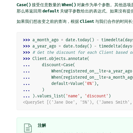
Case()
接受任意数量的
When()
对象作为单个参数。其他选项
那么将返回用
default
关键字参数给出的表达式。如果没有提
如果我们想改变之前的查询，根据
Client
与我们合作的时间长
>>> 
a_month_ago
=
date
.
today
()
-
timedelta
(
day
>>> 
a_year_ago
=
date
.
today
()
-
timedelta
(
days
>>> 
# Get the discount for each Client based o
>>> 
Client
.
objects
.
annotate
(
... 
discount
=
Case
(
... 
When
(
registered_on__lte
=
a_year_ago
... 
When
(
registered_on__lte
=
a_month_ag
... 
default
=
Value
(
'0%'
),
... 
)
... 
)
.
values_list
(
'name'
,
'discount'
)
<QuerySet [('Jane Doe', '5%'), ('James Smith',
注解