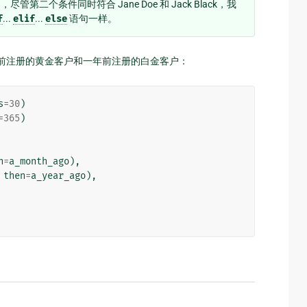
个条件同时符合 Jane Doe 和 Jack Black，我
f
...
elif
...
else
语句一样。
前注册的黄金客户和一年前注册的白金客户：
s
=
30
)
=
365
)
n
=
a_month_ago
),
then
=
a_year_ago
),