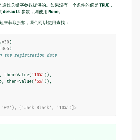
是通过关键字参数提供的。如果没有一个条件的值是
TRUE
，
供
default
参数，则使用
None
。
短来获取折扣，我们可以使用查找：
s
=
30
)
=
365
)
n the registration date
,
then
=
Value
(
'10%'
)),
o
,
then
=
Value
(
'5%'
)),
 '0%'), ('Jack Black', '10%')]>