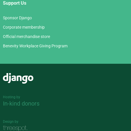
Support Us
Sponsor Django
Corporate membership
Official merchandise store
Benevity Workplace Giving Program
Django
Hosting by
In-kind donors
Design by