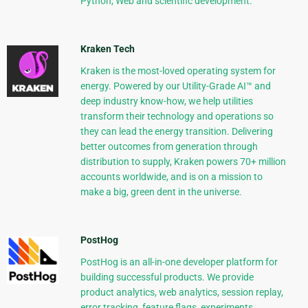
Python, Web and scientific development.
Kraken Tech
Kraken is the most-loved operating system for
energy. Powered by our Utility-Grade AI™ and
deep industry know-how, we help utilities
transform their technology and operations so
they can lead the energy transition. Delivering
better outcomes from generation through
distribution to supply, Kraken powers 70+ million
accounts worldwide, and is on a mission to
make a big, green dent in the universe.
PostHog
PostHog is an all-in-one developer platform for
building successful products. We provide
product analytics, web analytics, session replay,
error tracking, feature flags, experiments,