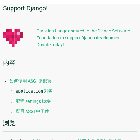
Support Django!
附
加
信
Christian Lange donated to the Django Software
Foundation to support Django development.
息
Donate today!
内容
如何使用 ASGI 来部署
application
对象
配置 settings 模块
应用 ASGI 中间件
浏览