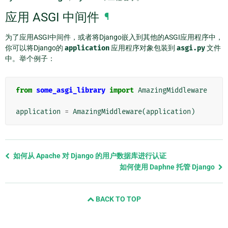
应用 ASGI 中间件
¶
为了应用ASGI中间件，或者将Django嵌入到其他的ASGI应用程序中，
你可以将Django的
application
应用程序对象包装到
asgi.py
文件
中。举个例子：
from
some_asgi_library
import
AmazingMiddleware
application
=
AmazingMiddleware
(
application
)
Previous
如何从 Apache 对 Django 的用户数据库进行认证
page
如何使用 Daphne 托管 Django
and
next
BACK TO TOP
page