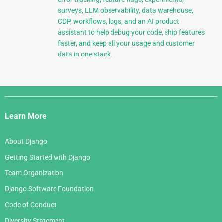
surveys, LLM observability, data warehouse,
CDP, workflows, logs, and an AI product
assistant to help debug your code, ship features
faster, and keep all your usage and customer
data in one stack.
Django
Links
Learn More
About Django
Getting Started with Django
Team Organization
Django Software Foundation
Code of Conduct
Diversity Statement