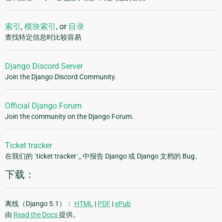
索引
,
模块索引
, or
目录
查找特定信息时比较容易
Django Discord Server
Join the Django Discord Community.
Official Django Forum
Join the community on the Django Forum.
Ticket tracker
在我们的 `ticket tracker`_ 中报告 Django 或 Django 文档的 Bug。
下载：
离线（Django 5.1）：
HTML
|
PDF
|
ePub
由
Read the Docs
提供。