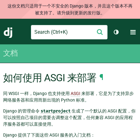
这份文档只适用于一个不安全的 Django 版本，并且这个版本不再
被支持了。请升级到更新的发行版。
Search
M
提
Django
切换主题
交
文档
如何使用 ASGI 来部署
¶
同 WSGI 一样，Django 也支持使用
ASGI
来部署，它是为了支持异步
网络服务器和应用而新出现的 Python 标准。
Django 的管理命令
startproject
生成了一个默认的 ASGI 配置，你
可以按照自己项目的需要去调整这个配置，任何兼容 ASGI 的应用程
序服务器都可以直接使用。
Django 提供了下面这些 ASGI 服务的入门文档：