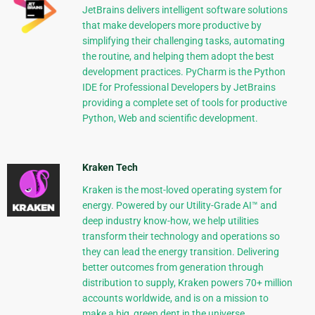
JetBrains delivers intelligent software solutions
that make developers more productive by
simplifying their challenging tasks, automating
the routine, and helping them adopt the best
development practices. PyCharm is the Python
IDE for Professional Developers by JetBrains
providing a complete set of tools for productive
Python, Web and scientific development.
Kraken Tech
Kraken is the most-loved operating system for
energy. Powered by our Utility-Grade AI™ and
deep industry know-how, we help utilities
transform their technology and operations so
they can lead the energy transition. Delivering
better outcomes from generation through
distribution to supply, Kraken powers 70+ million
accounts worldwide, and is on a mission to
make a big, green dent in the universe.