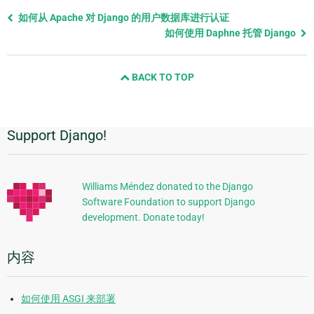
Previous
如何从 Apache 对 Django 的用户数据库进行认证
page
如何使用 Daphne 托管 Django
and
next
BACK TO TOP
page
Support Django!
附
加
信
Williams Méndez donated to the Django
Software Foundation to support Django
息
development. Donate today!
内容
如何使用 ASGI 来部署