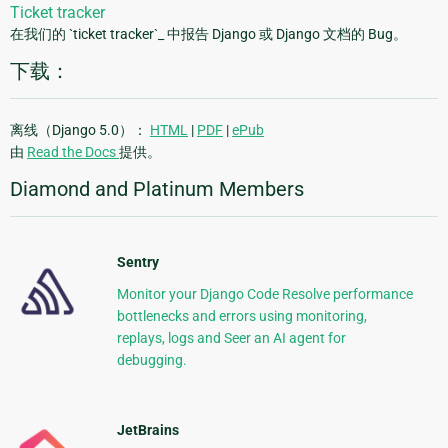
Ticket tracker
在我们的 `ticket tracker`_ 中报告 Django 或 Django 文档的 Bug。
下载：
离线（Django 5.0）：
HTML
|
PDF
|
ePub
由
Read the Docs
提供。
Diamond and Platinum Members
Sentry
Monitor your Django Code Resolve performance
bottlenecks and errors using monitoring,
replays, logs and Seer an AI agent for
debugging.
JetBrains