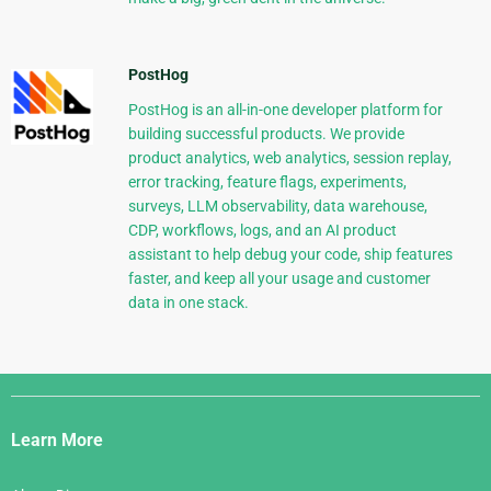
PostHog
PostHog is an all-in-one developer platform for
building successful products. We provide
product analytics, web analytics, session replay,
error tracking, feature flags, experiments,
surveys, LLM observability, data warehouse,
CDP, workflows, logs, and an AI product
assistant to help debug your code, ship features
faster, and keep all your usage and customer
data in one stack.
Django
Links
Learn More