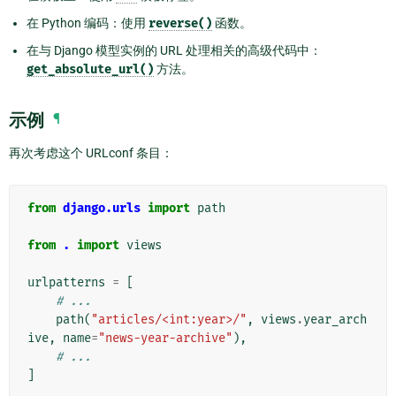
在 Python 编码：使用
reverse()
函数。
在与 Django 模型实例的 URL 处理相关的高级代码中：
get_absolute_url()
方法。
示例
¶
再次考虑这个 URLconf 条目：
from
django.urls
import
path
from
.
import
views
urlpatterns
=
[
# ...
path
(
"articles/<int:year>/"
,
views
.
year_arch
ive
,
name
=
"news-year-archive"
),
# ...
]