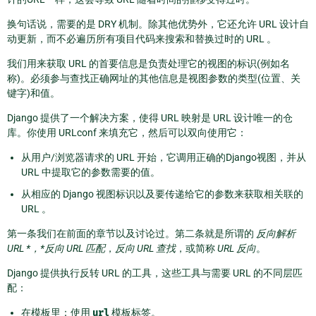
换句话说，需要的是 DRY 机制。除其他优势外，它还允许 URL 设计自
动更新，而不必遍历所有项目代码来搜索和替换过时的 URL 。
我们用来获取 URL 的首要信息是负责处理它的视图的标识(例如名
称)。必须参与查找正确网址的其他信息是视图参数的类型(位置、关
键字)和值。
Django 提供了一个解决方案，使得 URL 映射是 URL 设计唯一的仓
库。你使用 URLconf 来填充它，然后可以双向使用它：
从用户/浏览器请求的 URL 开始，它调用正确的Django视图，并从
URL 中提取它的参数需要的值。
从相应的 Django 视图标识以及要传递给它的参数来获取相关联的
URL 。
第一条我们在前面的章节以及讨论过。第二条就是所谓的
反向解析
URL *，*反向 URL 匹配
，
反向 URL 查找
，或简称
URL 反向
。
Django 提供执行反转 URL 的工具，这些工具与需要 URL 的不同层匹
配：
在模板里：使用
url
模板标签。