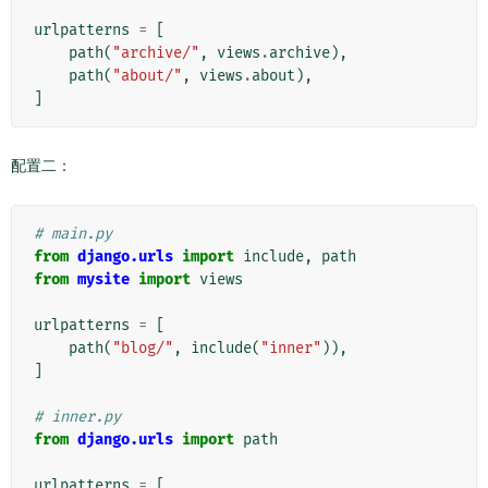
urlpatterns
=
[
path
(
"archive/"
,
views
.
archive
),
path
(
"about/"
,
views
.
about
),
]
配置二：
# main.py
from
django.urls
import
include
,
path
from
mysite
import
views
urlpatterns
=
[
path
(
"blog/"
,
include
(
"inner"
)),
]
# inner.py
from
django.urls
import
path
urlpatterns
=
[