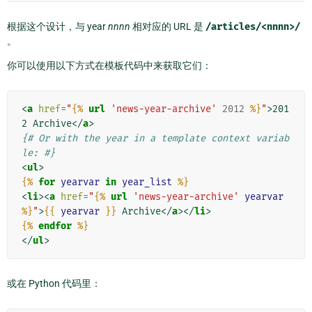
根据这个设计，与 year
nnnn
相对应的 URL 是
/articles/<nnnn>/
。
你可以使用以下方式在模板代码中来获取它们：
<
a
href
=
"
{%
url
'news-year-archive'
2012
%}
"
>
201
2 Archive
</
a
>
{# Or with the year in a template context variab
le: #}
<
ul
>
{%
for
yearvar
in
year_list
%}
<
li
><
a
href
=
"
{%
url
'news-year-archive'
yearvar
%}
"
>
{{
yearvar
}}
 Archive
</
a
></
li
>
{%
endfor
%}
</
ul
>
或在 Python 代码里：