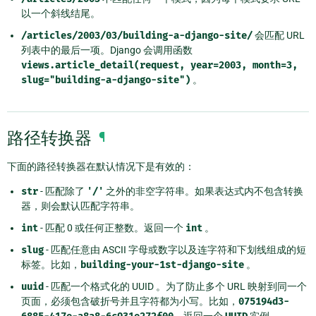
以一个斜线结尾。
/articles/2003/03/building-a-django-site/
会匹配 URL
列表中的最后一项。Django 会调用函数
views.article_detail(request,
year=2003,
month=3,
slug="building-a-django-site")
。
路径转换器
¶
下面的路径转换器在默认情况下是有效的：
str
- 匹配除了
'/'
之外的非空字符串。如果表达式内不包含转换
器，则会默认匹配字符串。
int
- 匹配 0 或任何正整数。返回一个
int
。
slug
- 匹配任意由 ASCII 字母或数字以及连字符和下划线组成的短
标签。比如，
building-your-1st-django-site
。
uuid
- 匹配一个格式化的 UUID 。为了防止多个 URL 映射到同一个
页面，必须包含破折号并且字符都为小写。比如，
075194d3-
。返回一个
实例。