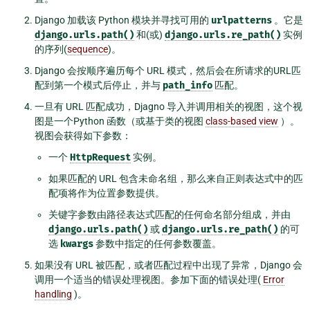
Django 加载该 Python 模块并寻找可用的
urlpatterns
。它是
django.urls.path()
和(或)
django.urls.re_path()
实例
的序列(
sequence
)。
Django 会按顺序遍历每个 URL 模式，然后会在所请求的URL匹
配到第一个模式后停止，并与
path_info
匹配。
一旦有 URL 匹配成功，Djagno 导入并调用相关的视图，这个视
图是一个Python 函数（或基于类的视图
class-based view
）。
视图会获得如下参数：
一个
HttpRequest
实例。
如果匹配的 URL 包含未命名组，那么来自正则表达式中的匹
配项将作为位置参数提供。
关键字参数由路径表达式匹配的任何命名部分组成，并由
django.urls.path()
或
django.urls.re_path()
的可
选
kwargs
参数中指定的任何参数覆盖。
如果没有 URL 被匹配，或者匹配过程中出现了异常，Django 会
调用一个适当的错误处理视图。参加下面的错误处理(
Error
handling
)。