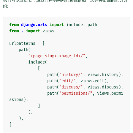
组:
from
django.urls
import
include
,
path
from
.
import
views
urlpatterns
=
[
path
(
"<page_slug>-<page_id>/"
,
include
(
[
path
(
"history/"
,
views
.
history
),
path
(
"edit/"
,
views
.
edit
),
path
(
"discuss/"
,
views
.
discuss
),
path
(
"permissions/"
,
views
.
permi
ssions
),
]
),
),
]