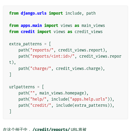
from
django.urls
import
include
,
path
from
apps.main
import
views
as
main_views
from
credit
import
views
as
credit_views
extra_patterns
=
[
path
(
"reports/"
,
credit_views
.
report
),
path
(
"reports/<int:id>/"
,
credit_views
.
repor
t
),
path
(
"charge/"
,
credit_views
.
charge
),
]
urlpatterns
=
[
path
(
""
,
main_views
.
homepage
),
path
(
"help/"
,
include
(
"apps.help.urls"
)),
path
(
"credit/"
,
include
(
extra_patterns
)),
]
在这个例子中，
/credit/reports/
URL将被