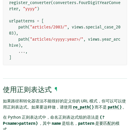
register_converter
(
converters
.
FourDigitYearConve
rter
,
"yyyy"
)
urlpatterns
=
[
path
(
"articles/2003/"
,
views
.
special_case_20
03
),
path
(
"articles/<yyyy:year>/"
,
views
.
year_arc
hive
),
...
,
]
使用正则表达式
¶
如果路径和转化器语法不能很好的定义你的 URL 模式，你可以可以使
用正则表达式。如果要这样做，请使用
re_path()
而不是
path()
。
在 Python 正则表达式中，命名正则表达式组的语法是
(?
P<name>pattern)
，其中
name
是组名，
pattern
是要匹配的模
式。