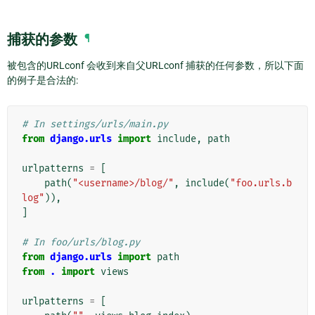
捕获的参数
¶
被包含的URLconf 会收到来自父URLconf 捕获的任何参数，所以下面
的例子是合法的:
# In settings/urls/main.py
from
django.urls
import
include
,
path
urlpatterns
=
[
path
(
"<username>/blog/"
,
include
(
"foo.urls.b
log"
)),
]
# In foo/urls/blog.py
from
django.urls
import
path
from
.
import
views
urlpatterns
=
[