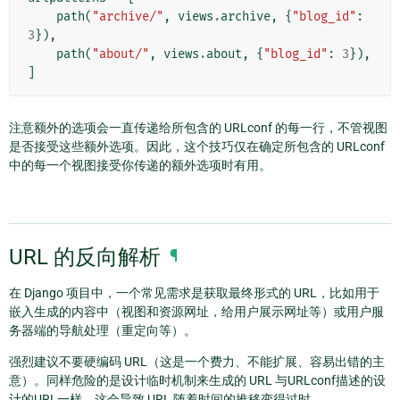
path
(
"archive/"
,
views
.
archive
,
{
"blog_id"
:
3
}),
path
(
"about/"
,
views
.
about
,
{
"blog_id"
:
3
}),
]
注意额外的选项会一直传递给所包含的 URLconf 的每一行，不管视图
是否接受这些额外选项。因此，这个技巧仅在确定所包含的 URLconf
中的每一个视图接受你传递的额外选项时有用。
URL 的反向解析
¶
在 Django 项目中，一个常见需求是获取最终形式的 URL，比如用于
嵌入生成的内容中（视图和资源网址，给用户展示网址等）或用户服
务器端的导航处理（重定向等）。
强烈建议不要硬编码 URL（这是一个费力、不能扩展、容易出错的主
意）。同样危险的是设计临时机制来生成的 URL 与URLconf描述的设
计的URL一样，这会导致 URL 随着时间的推移变得过时。