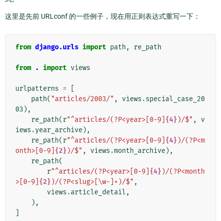
这里是先前 URLconf 的一些例子，现在用正则表达式重写一下：
from
django.urls
import
path
,
re_path
from
.
import
views
urlpatterns
=
[
path
(
"articles/2003/"
,
views
.
special_case_20
03
),
re_path
(
r
"^articles/(?P<year>[0-9]
{4}
)/$"
,
v
iews
.
year_archive
),
re_path
(
r
"^articles/(?P<year>[0-9]
{4}
)/(?P<m
onth>[0-9]
{2}
)/$"
,
views
.
month_archive
),
re_path
(
r
"^articles/(?P<year>[0-9]
{4}
)/(?P<month
>[0-9]
{2}
)/(?P<slug>[\w-]+)/$"
,
views
.
article_detail
,
),
]