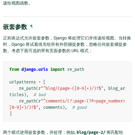
递给视图函数。
嵌套参数
¶
正则表达式允许嵌套参数，Django 将处理它们并传递给视图。当转换
时，Django 将试着填充给所有外部捕捉参数，忽略任何嵌套捕捉参
数。考虑下面可选的带有页面参数的 URL 模式：
from
django.urls
import
re_path
urlpatterns
=
[
re_path
(
r
"^blog/(page-([0-9]+)/)?$"
,
blog_ar
ticles
),
# bad
re_path
(
r
"^comments/(?:page-(?P<page_number>
[0-9]+)/)?$"
,
comments
),
# good
]
两个模式使用嵌套参数，并处理：例如,
blog/page-2/
将匹配给