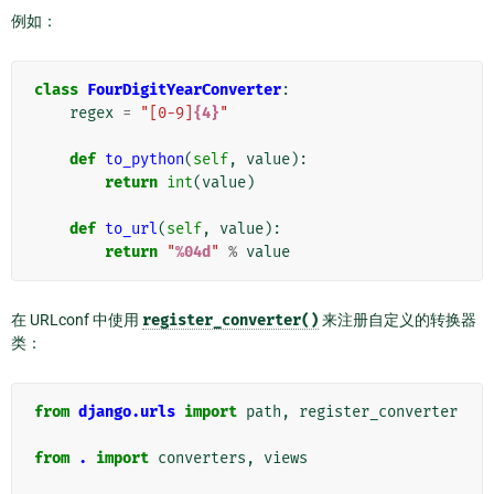
例如：
class
FourDigitYearConverter
:
regex
=
"[0-9]
{4}
"
def
to_python
(
self
,
value
):
return
int
(
value
)
def
to_url
(
self
,
value
):
return
"
%04d
"
%
value
在 URLconf 中使用
register_converter()
来注册自定义的转换器
类：
from
django.urls
import
path
,
register_converter
from
.
import
converters
,
views