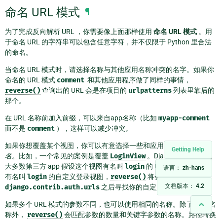
命名 URL 模式
¶
为了完成反向解析 URL ，你需要像上面那样使用
命名 URL 模式
。用
于命名 URL 的字符串可以包含任意字符，并不仅限于 Python 里合法
的命名。
当命名 URL 模式时，请选择名称与其他应用名称冲突的名字。如果你
命名的 URL 模式
comment
和其他应用程序做了同样的事情，
reverse()
查询出的 URL 会是在项目的
urlpatterns
列表里靠后的
那个。
在 URL 名称前加入前缀，可以来自app名称（比如
myapp-comment
而不是
comment
），这样可以减少冲突。
如果你想覆盖某个视图，你可以有意选择一些和应用程序
相同的URL
Getting Help
名
。比如，一个常见的案例是覆盖
LoginView
。Django 的部分和绝
大多数第三方 app 假设这个视图有名叫
login
的 URL 模式。如果你
语言：
zh-hans
有名叫
login
的自定义登录视图，
reverse()
将会在
文档版本：
4.2
django.contrib.auth.urls
之后寻找你的自定义视图。
如果多个 URL 模式的参数不同，也可以使用相同的名称。除了 URL 名
称外，
reverse()
会匹配参数的数量和关键字参数的名称。路径转换