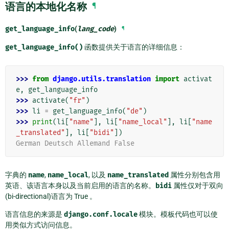
语言的本地化名称
¶
get_language_info
(
lang_code
)
¶
get_language_info()
函数提供关于语言的详细信息：
>>> 
from
django.utils.translation
import
activat
e
,
get_language_info
>>> 
activate
(
"fr"
)
>>> 
li
=
get_language_info
(
"de"
)
>>> 
print
(
li
[
"name"
],
li
[
"name_local"
],
li
[
"name
_translated"
],
li
[
"bidi"
])
German Deutsch Allemand False
字典的
name
,
name_local
, 以及
name_translated
属性分别包含用
英语、该语言本身以及当前启用的语言的名称。
bidi
属性仅对于双向
(bi-directional)语言为 True 。
语言信息的来源是
django.conf.locale
模块。模板代码也可以使
用类似方式访问信息。