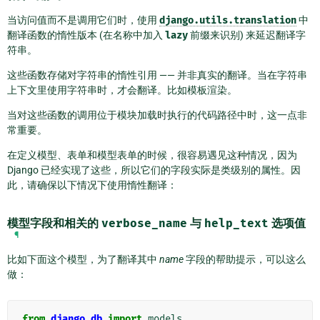
当访问值而不是调用它们时，使用
django.utils.translation
中
翻译函数的惰性版本 (在名称中加入
lazy
前缀来识别) 来延迟翻译字
符串。
这些函数存储对字符串的惰性引用 —— 并非真实的翻译。当在字符串
上下文里使用字符串时，才会翻译。比如模板渲染。
当对这些函数的调用位于模块加载时执行的代码路径中时，这一点非
常重要。
在定义模型、表单和模型表单的时候，很容易遇见这种情况，因为
Django 已经实现了这些，所以它们的字段实际是类级别的属性。因
此，请确保以下情况下使用惰性翻译：
模型字段和相关的
verbose_name
与
help_text
选项值
¶
比如下面这个模型，为了翻译其中
name
字段的帮助提示，可以这么
做：
from
django.db
import
models