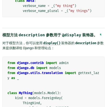
class
Meta
:
verbose_name
=
_
(
"my thing"
)
verbose_name_plural
=
_
(
"my things"
)
模型方法
description
参数用于
@display
装饰器。
¶
对于模型方法，你可以使用
display()
装饰器的
description
参数
来提供翻译给 Django 和管理站点：
from
django.contrib
import
admin
from
django.db
import
models
from
django.utils.translation
import
gettext_laz
y
as
_
class
MyThing
(
models
.
Model
):
kind
=
models
.
ForeignKey
(
ThingKind
,