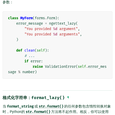
参数：
class
MyForm
(
forms
.
Form
):
error_message
=
ngettext_lazy
(
"You provided 
%d
 argument"
,
"You provided 
%d
 arguments"
,
)
def
clean
(
self
):
# ...
if
error
:
raise
ValidationError
(
self
.
error_mes
sage
%
number
)
格式化字符串：
format_lazy()
¶
当
format_string
或
str.format()
的任何参数包含惰性转换对象
时，Python的
str.format()
方法将不起作用。相反，你可以使用