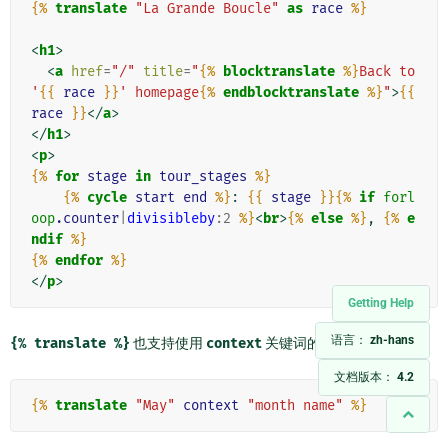
{%
translate
"La Grande Boucle"
as
race
%}
<
h1
>
<
a
href
=
"/"
title
=
"
{%
blocktranslate
%}
Back to 
'
{{
race
}}
' homepage
{%
endblocktranslate
%}
"
>
{{
race
}}
</
a
>
</
h1
>
<
p
>
{%
for
stage
in
tour_stages
%}
{%
cycle
start
end
%}
: 
{{
stage
}}{%
if
forl
oop
.counter
|
divisibleby
:
2
%}
<
br
>
{%
else
%}
, 
{%
e
ndif
%}
{%
endfor
%}
</
p
>
Getting Help
语言：
zh-hans
{%
translate
%}
也支持使用
context
关键词的
上下文标记
：
文档版本：
4.2
{%
translate
"May"
context
"month name"
%}