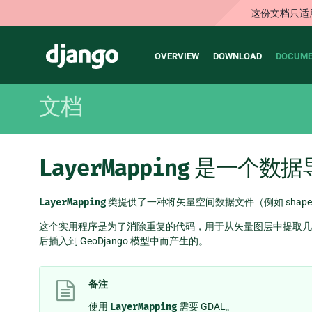
这份文档只适
Main
Django
OVERVIEW
DOWNLOAD
DOCUME
navigation
文档
LayerMapping
是一个数据
LayerMapping
类提供了一种将矢量空间数据文件（例如 shapefi
这个实用程序是为了消除重复的代码，用于从矢量图层中提取几何
后插入到 GeoDjango 模型中而产生的。
备注
使用
LayerMapping
需要 GDAL。