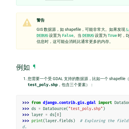
警告
GIS 数据源，如 shapefile，可能非常大。如果发现
L
DEBUG
设置为
False
。当
DEBUG
设置为
True
时，D
信息时，这可能会消耗比通常更多的内存。
例如
¶
您需要一个受 GDAL 支持的数据源，比如一个 shapefile
test_poly.shp
，包含三个要素）：
>>> 
from
django.contrib.gis.gdal
import
DataSo
>>> 
ds
=
DataSource
(
"test_poly.shp"
)
>>> 
layer
=
ds
[
0
]
>>> 
print
(
layer
.
fields
)
# Exploring the field
d.