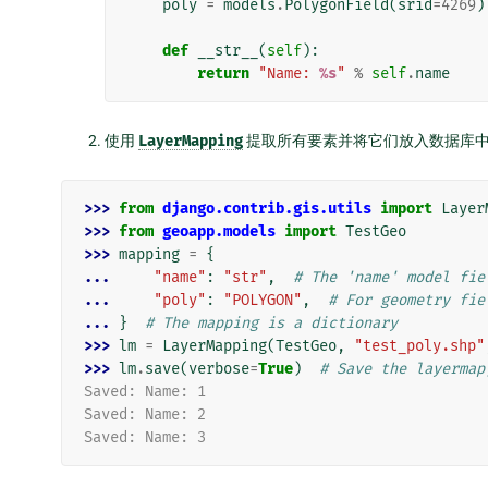
poly
=
models
.
PolygonField
(
srid
=
4269
)
def
__str__
(
self
):
return
"Name: 
%s
"
%
self
.
name
使用
LayerMapping
提取所有要素并将它们放入数据库
>>> 
from
django.contrib.gis.utils
import
Layer
>>> 
from
geoapp.models
import
TestGeo
>>> 
mapping
=
{
... 
"name"
:
"str"
,
# The 'name' model fie
... 
"poly"
:
"POLYGON"
,
# For geometry fie
... 
}
# The mapping is a dictionary
>>> 
lm
=
LayerMapping
(
TestGeo
,
"test_poly.shp"
>>> 
lm
.
save
(
verbose
=
True
)
# Save the layermap
Saved: Name: 1
Saved: Name: 2
Saved: Name: 3