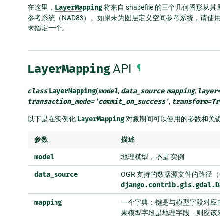
在这里，
LayerMapping
将来自 shapefile 的三个几何图形从
参考系统（NAD83）。如果未为图层定义空间参考系统，请使
来指定一个。
LayerMapping
API
¶
class
LayerMapping
(
model
,
data_source
,
mapping
,
layer
transaction_mode
=
'commit_on_success'
,
transform
=
Tr
以下是在实例化
LayerMapping
对象期间可以使用的参数和关
参数
描述
model
地理模型，
不是
实例
data_source
OGR 支持的数据源文件的路径（例如
django.contrib.gis.gdal.D
mapping
一个字典：键是与模型字段对应的
果模型字段是地理字段，则应该对