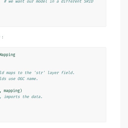
# we want our model in a different SRID
中：
Mapping
ld maps to the 'str' layer field.
lds use OGC name.
,
mapping
)
, imports the data.