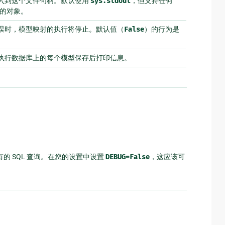
入到这个文件句柄。默认使用
sys.stdout
，但支持任何
的对象。
误时，模型映射的执行将停止。默认值（
False
）的行为是
执行数据库上的每个模型保存后打印信息。
所有的 SQL 查询。在您的设置中设置
DEBUG=False
，这应该可