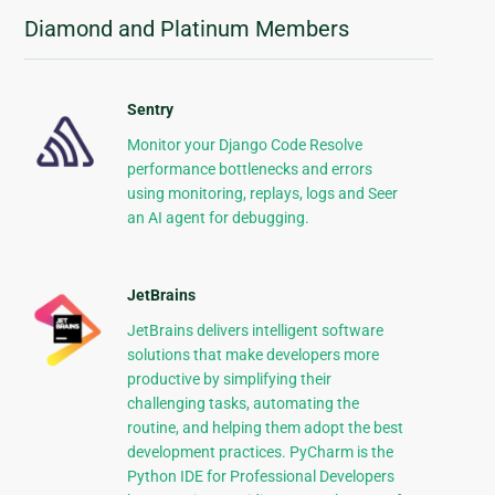
Diamond and Platinum Members
Sentry
Monitor your Django Code Resolve
performance bottlenecks and errors
using monitoring, replays, logs and Seer
an AI agent for debugging.
JetBrains
JetBrains delivers intelligent software
solutions that make developers more
productive by simplifying their
challenging tasks, automating the
routine, and helping them adopt the best
development practices. PyCharm is the
Python IDE for Professional Developers