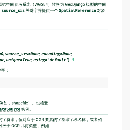
其原始空间参考系统（WGS84）转换为 GeoDjango 模型的空间
用
source_srs
关键字并提供一个
SpatialReference
对象
=
0
,
source_srs
=
None
,
encoding
=
None
,
ue
,
unique
=
True
,
using
=
'default'
)
¶
键字：
，shapefile）。也接受
ataSource
实例。
字符串，值对应于 OGR 要素的字符串字段名称，或者如
应于 OGR 几何类型，例如