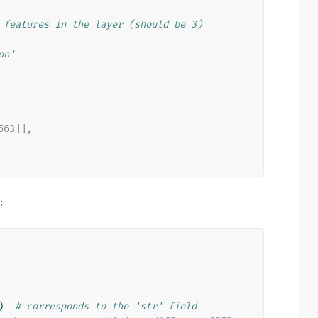
 features in the layer (should be 3)
on'
3563]],
：
)
# corresponds to the 'str' field