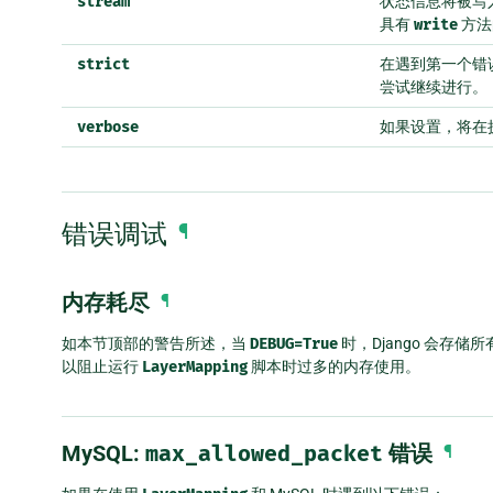
stream
状态信息将被写
具有
write
方法
strict
在遇到第一个错
尝试继续进行。
verbose
如果设置，将在
错误调试
¶
内存耗尽
¶
如本节顶部的警告所述，当
DEBUG=True
时，Django 会存储
以阻止运行
LayerMapping
脚本时过多的内存使用。
MySQL:
max_allowed_packet
错误
¶