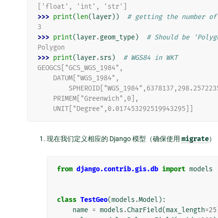
['float', 'int', 'str']
>>> 
print
(
len
(
layer
))
# getting the number of
3
>>> 
print
(
layer
.
geom_type
)
# Should be 'Polyg
Polygon
>>> 
print
(
layer
.
srs
)
# WGS84 in WKT
GEOGCS["GCS_WGS_1984",
    DATUM["WGS_1984",
        SPHEROID["WGS_1984",6378137,298.25722
    PRIMEM["Greenwich",0],
    UNIT["Degree",0.017453292519943295]]
现在我们定义相应的 Django 模型（确保使用
migrate
）
from
django.contrib.gis.db
import
models
class
TestGeo
(
models
.
Model
):
name
=
models
.
CharField
(
max_length
=
25