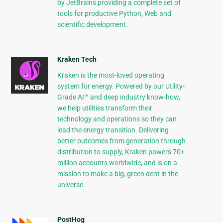
by JetBrains providing a complete set of
tools for productive Python, Web and
scientific development.
Kraken Tech
Kraken is the most-loved operating
system for energy. Powered by our Utility-
Grade AI™ and deep industry know-how,
we help utilities transform their
technology and operations so they can
lead the energy transition. Delivering
better outcomes from generation through
distribution to supply, Kraken powers 70+
million accounts worldwide, and is on a
mission to make a big, green dent in the
universe.
PostHog