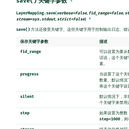
save()
关键字参数
¶
LayerMapping.
save
(
verbose
=
False
,
fid_range
=
False
,
s
stream
=
sys.stdout
,
strict
=
False
)
¶
save()
方法还接受关键字。这些关键字用于控制输出日志、错
保存关键字参数
描述
fid_range
可以设置为要从数据
话说，这个关键
素。
progress
当设置了这个关
数量。默认情况下
将这个关键字设
silent
默认情况下，非
个关键字来禁用
step
如果设置为整数
step=1000
，则