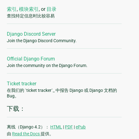
索引
,
模块索引
, or
目录
查找特定信息时比较容易
Django Discord Server
Join the Django Discord Community.
Official Django Forum
Join the community on the Django Forum.
Ticket tracker
在我们的 `ticket tracker`_ 中报告 Django 或 Django 文档的
Bug。
下载：
离线（Django 4.2）：
HTML
|
PDF
|
ePub
由
Read the Docs
提供。