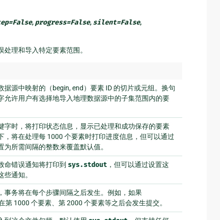
tep
=
False
,
progress
=
False
,
silent
=
False
,
误处理和导入特定要素范围。
源中映射的（begin, end）要素 ID 的切片或元组。换句
字允许用户有选择地导入地理数据源中的子集范围内的要
键字时，将打印状态信息，显示已处理和成功保存的要素
，将在处理每 1000 个要素时打印进度信息，但可以通过
置为所需间隔的整数来覆盖默认值。
致命错误通知将打印到
sys.stdout
，但可以通过设置这
这些通知。
，事务将在每个步骤间隔之后发生。例如，如果
在第 1000 个要素、第 2000 个要素等之后会发生提交。