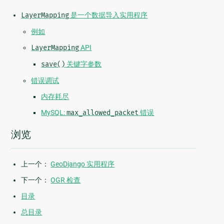
LayerMapping
是一个数据导入实用程序
例如
LayerMapping
API
save()
关键字参数
错误调试
内存耗尽
MySQL:
max_allowed_packet
错误
浏览
上一个：
GeoDjango 实用程序
下一个：
OGR 检查
目录
总目录