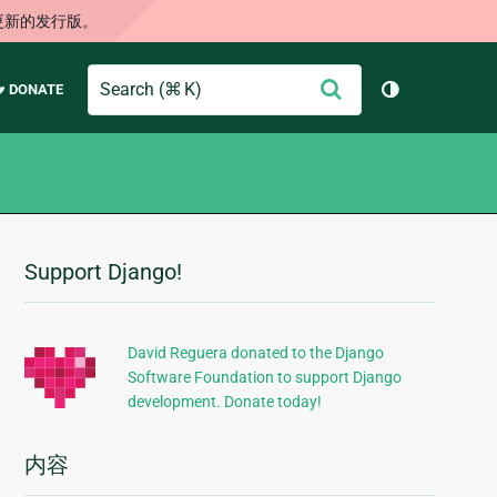
更新的发行版。
Search
提
♥ DONATE
切换主题（
交
Support Django!
附
加
信
David Reguera donated to the Django
Software Foundation to support Django
息
development. Donate today!
内容