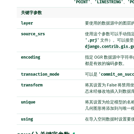
'POINT'
、
'LINESTRING'
、
'P
关键字参数
layer
要使用的数据源中的图层
source_srs
使用这个参数可以手动指定源
'.prj'
文件）。可以接受整数
django.contrib.gis.g
encoding
指定 OGR 数据源中字符
都是有效的编码参数。
transaction_mode
可以是
'commit_on_suc
transform
将其设置为 False 将
态未经修改地插入到数据
unique
将其设置为给定模型的名
几何图形将添加到与唯一
using
在导入空间数据时设置要