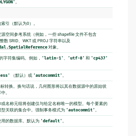
OLYGON'
。
的索引（默认为0）。
空间参考系统（例如，一些 shapefile 文件不包含
 SRID、WKT 或 PROJ 字符串以及
dal.SpatialReference
对象。
串的字符集编码。例如，
'latin-1'
、
'utf-8'
和
'cp437'
cess'
（默认）或
'autocommit'
。
禁用坐标转换。换句话说，几何图形将以其在数据源中的原始状
库中。
称或名称元组将创建仅与给定名称唯一的模型。每个要素的
模型关联的集合中。强制事务模式为
'autocommit'
。
使用的数据库。默认为
'default'
。