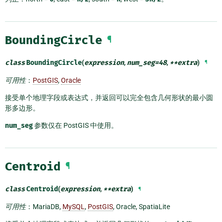
BoundingCircle
¶
class
BoundingCircle
(
expression
,
num_seg
=
48
,
**
extra
)
¶
可用性
：
PostGIS
,
Oracle
接受单个地理字段或表达式，并返回可以完全包含几何形状的最小圆
形多边形。
num_seg
参数仅在 PostGIS 中使用。
Centroid
¶
class
Centroid
(
expression
,
**
extra
)
¶
可用性
：MariaDB,
MySQL
,
PostGIS
, Oracle, SpatiaLite