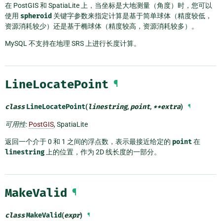
在 PostGIS 和 SpatiaLite 上，当坐标是大地测量（角度）时，您可以
使用
spheroid
关键字参数来指定计算是基于简单球体（精度较低，
资源消耗较少）还是基于椭球体（精度较高，资源消耗较多）。
MySQL 不支持在地理 SRS 上进行长度计算。
LineLocatePoint
¶
class
LineLocatePoint
(
linestring
,
point
,
**
extra
)
¶
可用性
:
PostGIS
, SpatiaLite
返回一个介于 0 和 1 之间的浮点数，表示最接近给定的
point
在
linestring
上的位置，作为 2D 线长度的一部分。
MakeValid
¶
class
MakeValid
(
expr
)
¶