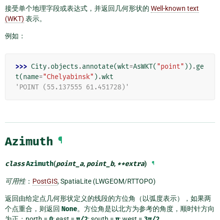
接受单个地理字段或表达式，并返回几何形状的
Well-known text
(WKT)
表示。
例如：
>>> 
City
.
objects
.
annotate
(
wkt
=
AsWKT
(
"point"
))
.
ge
t
(
name
=
"Chelyabinsk"
)
.
wkt
'POINT (55.137555 61.451728)'
Azimuth
¶
class
Azimuth
(
point_a
,
point_b
,
**
extra
)
¶
可用性
：
PostGIS
, SpatiaLite (LWGEOM/RTTOPO)
返回由给定点几何形状定义的线段的方位角（以弧度表示），如果两
个点重合，则返回
None
。方位角是以北方为参考的角度，顺时针方向
为正：north =
0
; east =
π/2
; south =
π
; west =
3π/2
。