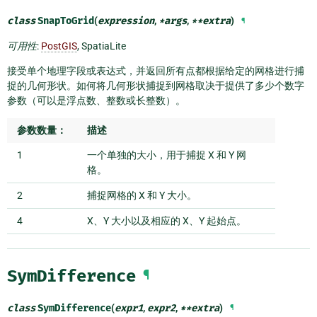
class
SnapToGrid
(
expression
,
*
args
,
**
extra
)
¶
可用性
:
PostGIS
, SpatiaLite
接受单个地理字段或表达式，并返回所有点都根据给定的网格进行捕
捉的几何形状。如何将几何形状捕捉到网格取决于提供了多少个数字
参数（可以是浮点数、整数或长整数）。
参数数量：
描述
1
一个单独的大小，用于捕捉 X 和 Y 网
格。
2
捕捉网格的 X 和 Y 大小。
4
X、Y 大小以及相应的 X、Y 起始点。
SymDifference
¶
class
SymDifference
(
expr1
,
expr2
,
**
extra
)
¶