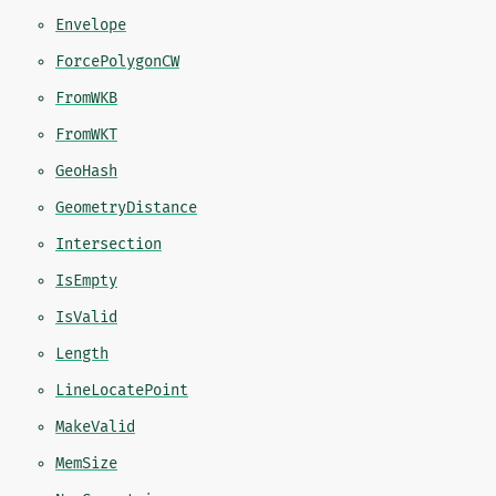
Envelope
ForcePolygonCW
FromWKB
FromWKT
GeoHash
GeometryDistance
Intersection
IsEmpty
IsValid
Length
LineLocatePoint
MakeValid
MemSize