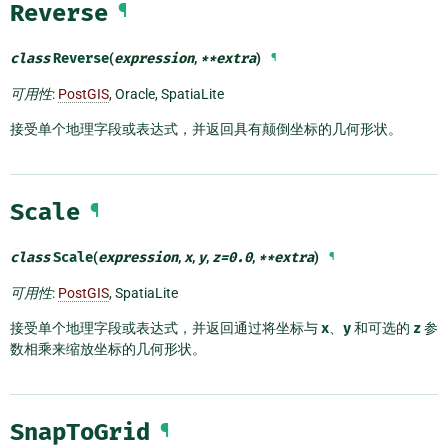
Reverse
¶
class
Reverse
(
expression
,
**
extra
)
¶
可用性
:
PostGIS
, Oracle, SpatiaLite
接受单个地理字段或表达式，并返回具有颠倒坐标的几何形状。
Scale
¶
class
Scale
(
expression
,
x
,
y
,
z
=
0.0
,
**
extra
)
¶
可用性
:
PostGIS
, SpatiaLite
接受单个地理字段或表达式，并返回通过将坐标与
x
、
y
和可选的
z
参
数相乘来缩放坐标的几何形状。
SnapToGrid
¶