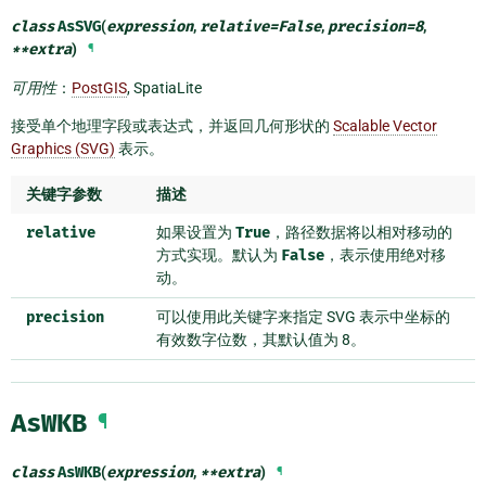
class
AsSVG
(
expression
,
relative
=
False
,
precision
=
8
,
**
extra
)
¶
可用性
：
PostGIS
, SpatiaLite
接受单个地理字段或表达式，并返回几何形状的
Scalable Vector
Graphics (SVG)
表示。
关键字参数
描述
relative
如果设置为
True
，路径数据将以相对移动的
方式实现。默认为
False
，表示使用绝对移
动。
precision
可以使用此关键字来指定 SVG 表示中坐标的
有效数字位数，其默认值为 8。
AsWKB
¶
class
AsWKB
(
expression
,
**
extra
)
¶