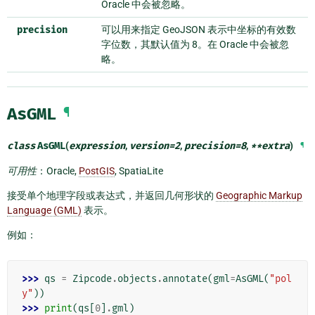
Oracle 中会被忽略。
precision
可以用来指定 GeoJSON 表示中坐标的有效数
字位数，其默认值为 8。在 Oracle 中会被忽
略。
AsGML
¶
class
AsGML
(
expression
,
version
=
2
,
precision
=
8
,
**
extra
)
¶
可用性
：Oracle,
PostGIS
, SpatiaLite
接受单个地理字段或表达式，并返回几何形状的
Geographic Markup
Language (GML)
表示。
例如：
>>> 
qs
=
Zipcode
.
objects
.
annotate
(
gml
=
AsGML
(
"pol
y"
))
>>> 
print
(
qs
[
0
]
.
gml
)