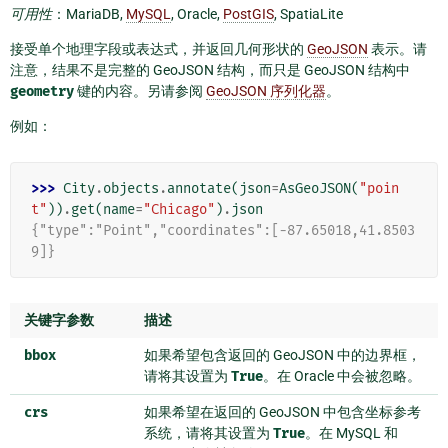
可用性
：MariaDB,
MySQL
, Oracle,
PostGIS
, SpatiaLite
接受单个地理字段或表达式，并返回几何形状的
GeoJSON
表示。请
注意，结果不是完整的 GeoJSON 结构，而只是 GeoJSON 结构中
geometry
键的内容。另请参阅
GeoJSON 序列化器
。
例如：
>>> 
City
.
objects
.
annotate
(
json
=
AsGeoJSON
(
"poin
t"
))
.
get
(
name
=
"Chicago"
)
.
json
{"type":"Point","coordinates":[-87.65018,41.8503
9]}
关键字参数
描述
bbox
如果希望包含返回的 GeoJSON 中的边界框，
请将其设置为
True
。在 Oracle 中会被忽略。
crs
如果希望在返回的 GeoJSON 中包含坐标参考
系统，请将其设置为
True
。在 MySQL 和