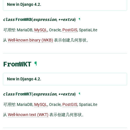
New in Django 4.2.
class
FromWKB
(
expression
,
**
extra
)
¶
可用性
: MariaDB,
MySQL
, Oracle,
PostGIS
, SpatiaLite
从
Well-known binary (WKB)
表示创建几何形状。
FromWKT
¶
New in Django 4.2.
class
FromWKT
(
expression
,
**
extra
)
¶
可用性
: MariaDB,
MySQL
, Oracle,
PostGIS
, SpatiaLite
从
Well-known text (WKT)
表示创建几何形状。