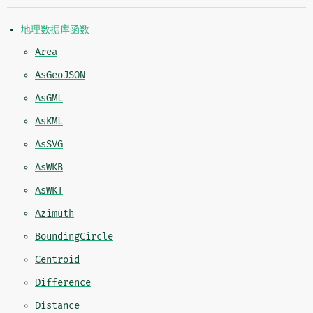
地理数据库函数
Area
AsGeoJSON
AsGML
AsKML
AsSVG
AsWKB
AsWKT
Azimuth
BoundingCircle
Centroid
Difference
Distance