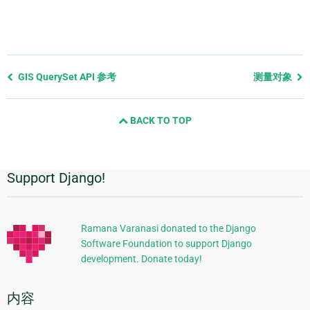
Previous
GIS QuerySet API 参考
测量对象
page
and
BACK TO TOP
next
page
Support Django!
附
加
信
Ramana Varanasi donated to the Django
Software Foundation to support Django
息
development. Donate today!
内容