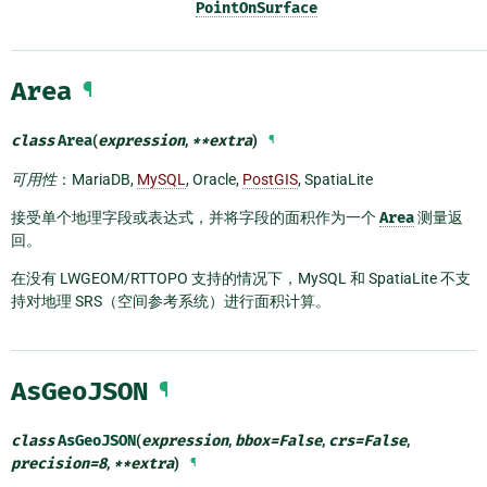
PointOnSurface
Area
¶
class
Area
(
expression
,
**
extra
)
¶
可用性
：MariaDB,
MySQL
, Oracle,
PostGIS
, SpatiaLite
接受单个地理字段或表达式，并将字段的面积作为一个
Area
测量返
回。
在没有 LWGEOM/RTTOPO 支持的情况下，MySQL 和 SpatiaLite 不支
持对地理 SRS（空间参考系统）进行面积计算。
AsGeoJSON
¶
class
AsGeoJSON
(
expression
,
bbox
=
False
,
crs
=
False
,
precision
=
8
,
**
extra
)
¶