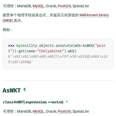
可用性
：MariaDB,
MySQL
, Oracle,
PostGIS
, SpatiaLite
接受单个地理字段或表达式，并返回几何形状的
Well-known binary
(WKB)
表示。
例如：
>>> 
bytes
(
City
.
objects
.
annotate
(
wkb
=
AsWKB
(
"poin
t"
))
.
get
(
name
=
"Chelyabinsk"
)
.
wkb
)
b'\x01\x01\x00\x00\x00]3\xf9f\x9b\x91K@\x00X\x1d
9\xd2\xb9N@'
AsWKT
¶
class
AsWKT
(
expression
,
**
extra
)
¶
可用性
：MariaDB,
MySQL
, Oracle,
PostGIS
, SpatiaLite