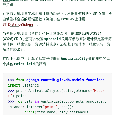
浮点值。
在支持大地测量坐标距离计算的后端上，根据几何形状的 SRID 值，会
自动选择合适的后端函数（例如，在 PostGIS 上使用
ST_DistanceSphere
）。
当使用大地测量（角度）坐标计算距离时，例如默认的 WGS84
(4326) SRID，您可以设置
spheroid
关键字参数来决定计算是基于简
单球体（精度较低，资源消耗较少）还是基于椭球体（精度较高，资
源消耗较多）。
在以下示例中，计算了从霍巴特市到
AustraliaCity
查询集中的每
个其他
PointField
的距离：
>>> 
from
django.contrib.gis.db.models.functions
import
Distance
>>> 
pnt
=
AustraliaCity
.
objects
.
get
(
name
=
"Hobar
t"
)
.
point
>>> 
for
city
in
AustraliaCity
.
objects
.
annotate
(
d
istance
=
Distance
(
"point"
,
pnt
)):
... 
print
(
city
.
name
,
city
.
distance
)