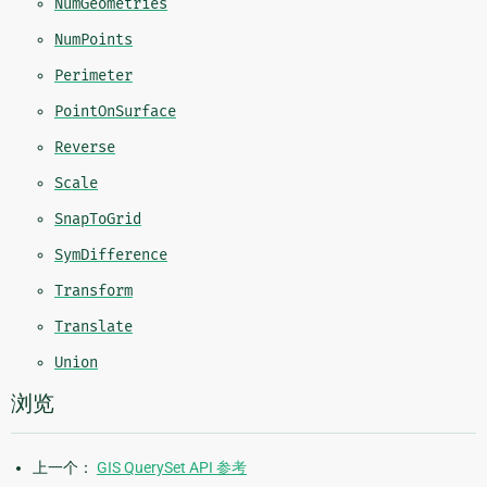
NumGeometries
NumPoints
Perimeter
PointOnSurface
Reverse
Scale
SnapToGrid
SymDifference
Transform
Translate
Union
浏览
上一个：
GIS QuerySet API 参考