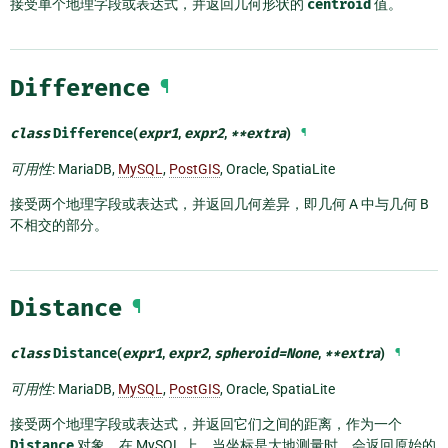
接受单个地理字段或表达式，并返回几何形状的
centroid
值。
Difference
¶
class
Difference
(
expr1
,
expr2
,
**
extra
)
¶
可用性
: MariaDB,
MySQL
,
PostGIS
, Oracle, SpatiaLite
接受两个地理字段或表达式，并返回几何差异，即几何 A 中与几何 B
不相交的部分。
Distance
¶
class
Distance
(
expr1
,
expr2
,
spheroid
=
None
,
**
extra
)
¶
可用性
: MariaDB,
MySQL
,
PostGIS
, Oracle, SpatiaLite
接受两个地理字段或表达式，并返回它们之间的距离，作为一个
Distance
对象。在 MySQL 上，当坐标是大地测量时，会返回原始的