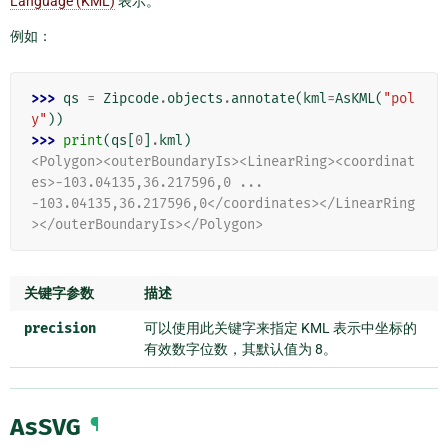
Language (KML)
表示。
例如：
>>> 
qs
=
Zipcode
.
objects
.
annotate
(
kml
=
AsKML
(
"pol
y"
))
>>> 
print
(
qs
[
0
]
.
kml
)
<Polygon><outerBoundaryIs><LinearRing><coordinat
es>-103.04135,36.217596,0 ...
-103.04135,36.217596,0</coordinates></LinearRing
></outerBoundaryIs></Polygon>
关键字参数
描述
precision
可以使用此关键字来指定 KML 表示中坐标的
有效数字位数，其默认值为 8。
AsSVG
¶