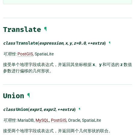
Translate
¶
class
Translate
(
expression
,
x
,
y
,
z
=
0.0
,
**
extra
)
¶
可用性
:
PostGIS
, SpatiaLite
接受单个地理字段或表达式，并返回其坐标根据
x
、
y
和可选的
z
数值
参数进行偏移的几何形状。
Union
¶
class
Union
(
expr1
,
expr2
,
**
extra
)
¶
可用性
: MariaDB,
MySQL
,
PostGIS
, Oracle, SpatiaLite
接受两个地理字段或表达式，并返回两个几何形状的联合。