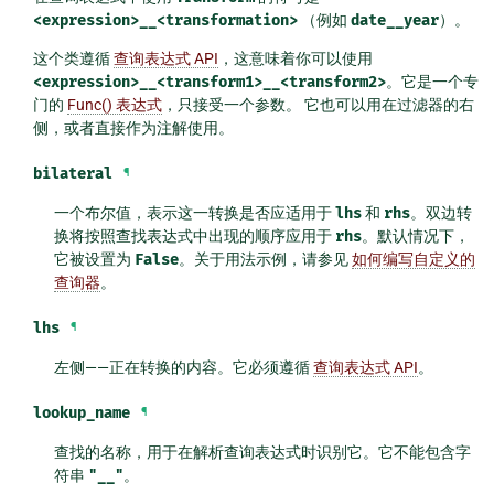
<expression>__<transformation>
（例如
date__year
）。
这个类遵循
查询表达式 API
，这意味着你可以使用
<expression>__<transform1>__<transform2>
。它是一个专
门的
Func() 表达式
，只接受一个参数。 它也可以用在过滤器的右
侧，或者直接作为注解使用。
bilateral
¶
一个布尔值，表示这一转换是否应适用于
lhs
和
rhs
。双边转
换将按照查找表达式中出现的顺序应用于
rhs
。默认情况下，
它被设置为
False
。关于用法示例，请参见
如何编写自定义的
查询器
。
lhs
¶
左侧——正在转换的内容。它必须遵循
查询表达式 API
。
lookup_name
¶
查找的名称，用于在解析查询表达式时识别它。它不能包含字
符串
"__"
。