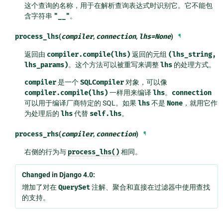
这个查询的名称，用于在解析查询表达式时识别它。它不能包
含字符串
"__"
。
process_lhs
(
compiler
,
connection
,
lhs
=
None
)
¶
返回由
compiler.compile(lhs)
返回的元组
(lhs_string,
lhs_params)
。这个方法可以被重写来调整
lhs
的处理方式。
compiler
是一个
SQLCompiler
对象，可以像
compiler.compile(lhs)
一样用来编译
lhs
。
connection
可以用于编译厂商特定的 SQL。如果
lhs
不是
None
，就用它作
为处理后的
lhs
代替
self.lhs
。
process_rhs
(
compiler
,
connection
)
¶
右侧的行为与
process_lhs()
相同。
Changed in Django 4.0:
增加了对在
QuerySet
注解、聚合和直接在过滤器中使用查找
的支持。