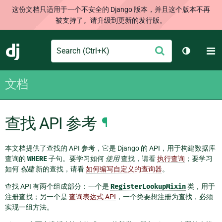
这份文档只适用于一个不安全的 Django 版本，并且这个版本不再
被支持了。请升级到更新的发行版。
Search
M
提
Django
切换主题
交
文档
查找 API 参考
¶
本文档提供了查找的 API 参考，它是 Django 的 API，用于构建数据库
查询的
WHERE
子句。要学习如何
使用
查找，请看
执行查询
；要学习
如何
创建
新的查找，请看
如何编写自定义的查询器
。
查找 API 有两个组成部分：一个是
RegisterLookupMixin
类，用于
注册查找；另一个是
查询表达式 API
，一个类要想注册为查找，必须
实现一组方法。