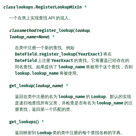
class
lookups.
RegisterLookupMixin
¶
一个在类上实现查找 API 的混入。
classmethod
register_lookup
(
lookup
,
lookup_name
=
None
)
¶
在类中注册一个新的查找。例如
DateField.register_lookup(YearExact)
将在
DateField
上注册
YearExact
的查找。它将覆盖已经存在的
同名查找。如果提供了
lookup_name
将被用于这个查找，否则
lookup.lookup_name
将被使用。
get_lookup
(
lookup_name
)
¶
返回在类中注册的名为
lookup_name
的
Lookup
。默认的实现
是递归地查找所有父类，并检查是否有名为
lookup_name
的注
册查找，返回第一个匹配的类。
get_lookups
()
¶
返回映射到
Lookup
类的类中注册的每个查找名称的字典。