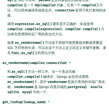
sql
是 SQL 字符串，
params
是查询参数的列表或元组。
compiler
是一个
SQLCompiler
对象，它有一个
compile()
方
法，可以用来编译其他表达式。
connection
是用于执行查询的连
接。
调用
expression.as_sql()
通常是不正确的，应该使用
compiler.compile(expression)
。
compiler.compile()
方
法将负责调用特定厂商的表达式方法。
如果
as_vendorname()
方法或子类很可能需要提供数据来覆盖
SQL 字符串的生成，可以在这个方法上定义自定义关键字参数。参
见
Func.as_sql()
的用法示例。
as_vendorname
(
compiler
,
connection
)
¶
和
as_sql()
方法一样工作。当一个表达式被
compiler.compile()
编译后，Django 会先尝试调用
as_vendorname()
，其中
vendorname
是执行查询的后端厂商名
称。
vendorname
是 Django 内置后端的
postgresql
、
oracle
、
sqlite
、
mysql
中的一个。
get_lookup
(
lookup_name
)
¶