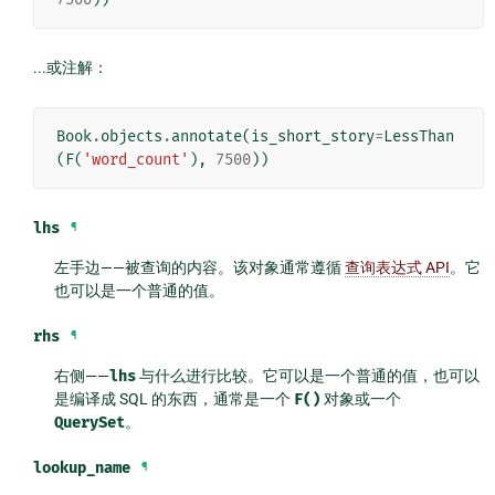
...或注解：
Book
.
objects
.
annotate
(
is_short_story
=
LessThan
(
F
(
'word_count'
),
7500
))
lhs
¶
左手边——被查询的内容。该对象通常遵循
查询表达式 API
。它
也可以是一个普通的值。
rhs
¶
右侧——
lhs
与什么进行比较。它可以是一个普通的值，也可以
是编译成 SQL 的东西，通常是一个
F()
对象或一个
QuerySet
。
lookup_name
¶