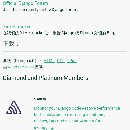
Official Django Forum
Join the community on the Django Forum.
Ticket tracker
在我们的 `ticket tracker`_ 中报告 Django 或 Django 文档的 Bug。
下载：
离线（Django 4.0）：
HTML
|
PDF
|
ePub
由
Read the Docs
提供。
Diamond and Platinum Members
Sentry
Monitor your Django Code Resolve performance
bottlenecks and errors using monitoring,
replays, logs and Seer an AI agent for
debugging.