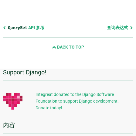
Previous
QuerySet
API 参考
查询表达式
page
and
BACK TO TOP
next
page
Support Django!
附
加
信
Integreat donated to the Django Software
Foundation to support Django development.
息
Donate today!
内容