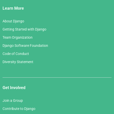
Links
Learn More
About Django
Getting Started with Django
Team Organization
Django Software Foundation
Code of Conduct
Diversity Statement
Get Involved
Join a Group
Contribute to Django