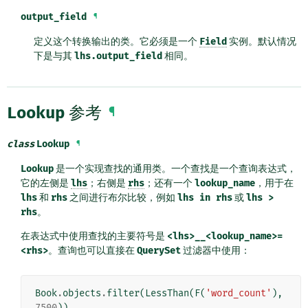
output_field
¶
定义这个转换输出的类。它必须是一个
Field
实例。默认情况
下是与其
lhs.output_field
相同。
Lookup
参考
¶
class
Lookup
¶
Lookup
是一个实现查找的通用类。一个查找是一个查询表达式，
它的左侧是
lhs
；右侧是
rhs
；还有一个
lookup_name
，用于在
lhs
和
rhs
之间进行布尔比较，例如
lhs
in
rhs
或
lhs
>
rhs
。
在表达式中使用查找的主要符号是
<lhs>__<lookup_name>=
<rhs>
。查询也可以直接在
QuerySet
过滤器中使用：
Book
.
objects
.
filter
(
LessThan
(
F
(
'word_count'
),
7500
))