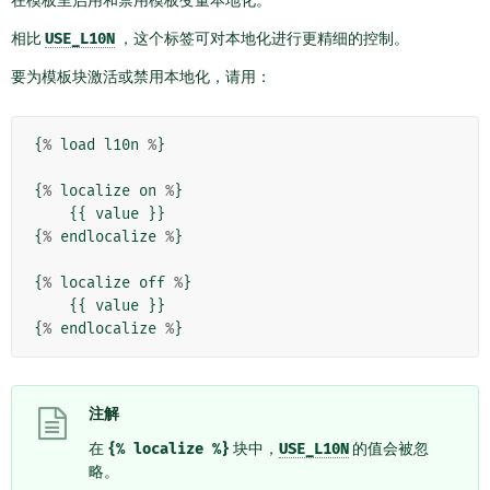
在模板里启用和禁用模板变量本地化。
相比
USE_L10N
，这个标签可对本地化进行更精细的控制。
要为模板块激活或禁用本地化，请用：
{
%
load
l10n
%
}
{
%
localize
on
%
}
{{
value
}}
{
%
endlocalize
%
}
{
%
localize
off
%
}
{{
value
}}
{
%
endlocalize
%
}
注解
在
{%
localize
%}
块中，
USE_L10N
的值会被忽
略。