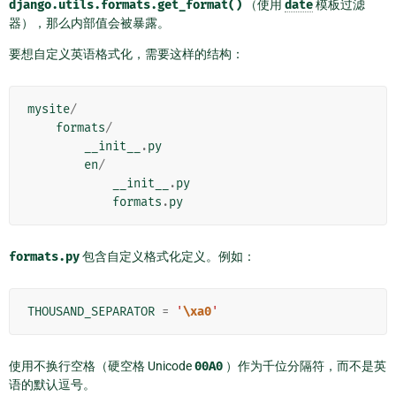
django.utils.formats.get_format()
（使用
date
模板过滤
器），那么内部值会被暴露。
要想自定义英语格式化，需要这样的结构：
mysite
/
formats
/
__init__
.
py
en
/
__init__
.
py
formats
.
py
formats.py
包含自定义格式化定义。例如：
THOUSAND_SEPARATOR
=
'
\xa0
'
使用不换行空格（硬空格 Unicode
00A0
）作为千位分隔符，而不是英
语的默认逗号。