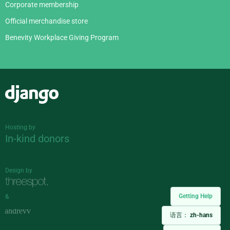
Corporate membership
Official merchandise store
Benevity Workplace Giving Program
Django
Hosting by
In-kind donors
Design by
Getting Help
&
语言：
zh-hans