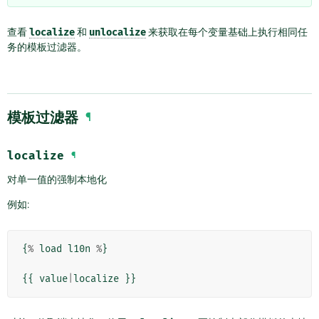
查看
localize
和
unlocalize
来获取在每个变量基础上执行相同任
务的模板过滤器。
模板过滤器
¶
localize
¶
对单一值的强制本地化
例如:
{
%
load
l10n
%
}
{{
value
|
localize
}}