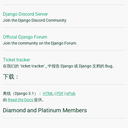
Django Discord Server
Join the Django Discord Community.
Official Django Forum
Join the community on the Django Forum.
Ticket tracker
在我们的 `ticket tracker`_ 中报告 Django 或 Django 文档的 Bug。
下载：
离线（Django 3.1）：
HTML
|
PDF
|
ePub
由
Read the Docs
提供。
Diamond and Platinum Members