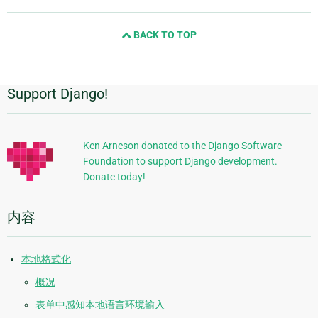
page
and
BACK TO TOP
next
page
Support Django!
附
加
信
Ken Arneson donated to the Django Software
Foundation to support Django development.
息
Donate today!
内容
本地格式化
概况
表单中感知本地语言环境输入