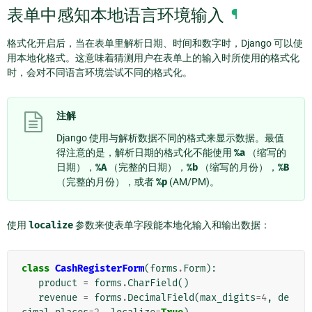
表单中感知本地语言环境输入
¶
格式化开启后，当在表单里解析日期、时间和数字时，Django 可以使
用本地化格式。这意味着猜测用户在表单上的输入时所使用的格式化
时，会对不同语言环境尝试不同的格式化。
注解
Django 使用与解析数据不同的格式来显示数据。最值
得注意的是，解析日期的格式化不能使用
%a
（缩写的
日期），
%A
（完整的日期），
%b
（缩写的月份），
%B
（完整的月份），或者
%p
(AM/PM)。
使用
localize
参数来使表单字段能本地化输入和输出数据：
class
CashRegisterForm
(
forms
.
Form
):
product
=
forms
.
CharField
()
revenue
=
forms
.
DecimalField
(
max_digits
=
4
,
de