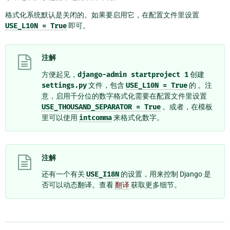
格式化系统默认是关闭的。如果要启用它，在配置文件里设置
USE_L10N
=
True
即可。
注解
方便起见，
django-admin
startproject
1
创建
settings.py
文件，包含
USE_L10N
=
True
的 。注
意，启用千分位的数字格式化需要在配置文件里设置
USE_THOUSAND_SEPARATOR
=
True
。或者，在模板
里可以使用
intcomma
来格式化数字。
注解
还有一个有关
USE_I18N
的设置，用来控制 Django 是
否可以动态翻译。查看
翻译
获取更多细节。