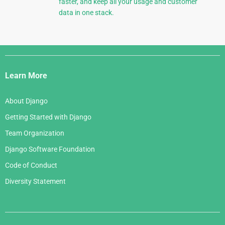
faster, and keep all your usage and customer
data in one stack.
Django
Links
Learn More
About Django
Getting Started with Django
Team Organization
Django Software Foundation
Code of Conduct
Diversity Statement