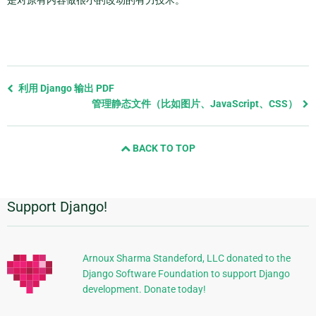
是对原有内容做很小的改动的有力技术。
Previous
利用 Django 输出 PDF
page
管理静态文件（比如图片、JavaScript、CSS）
and
next
BACK TO TOP
page
Support Django!
附
加
信
Arnoux Sharma Standeford, LLC donated to the
Django Software Foundation to support Django
息
development. Donate today!