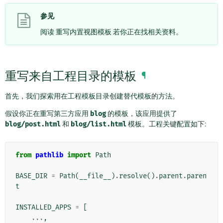
参见
阅读
重写内置视图模板
若你正在找相关资料。
重写来自工程目录的模板
¶
首先，我们探索用在工程模板目录创建替代模板的方法。
假设你正在重写第三方应用
blog
的模板，该应用提供了
blog/post.html
和
blog/list.html
模板。工程关键配置如下:
from
pathlib
import
Path
BASE_DIR
=
Path
(
__file__
)
.
resolve
()
.
parent
.
paren
t
INSTALLED_APPS
=
[
...
,