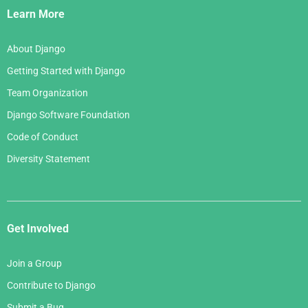
Links
Learn More
About Django
Getting Started with Django
Team Organization
Django Software Foundation
Code of Conduct
Diversity Statement
Get Involved
Join a Group
Contribute to Django
Submit a Bug