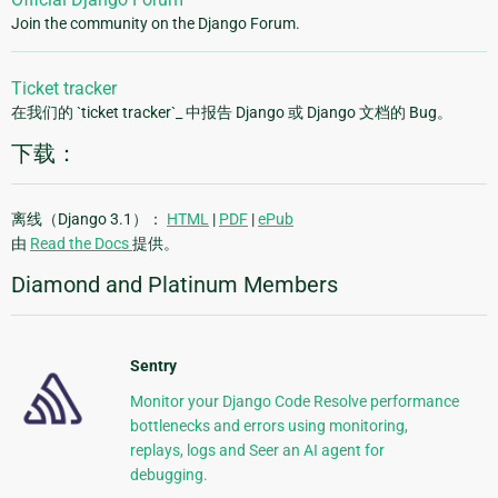
Join the community on the Django Forum.
Ticket tracker
在我们的 `ticket tracker`_ 中报告 Django 或 Django 文档的 Bug。
下载：
离线（Django 3.1）：
HTML
|
PDF
|
ePub
由
Read the Docs
提供。
Diamond and Platinum Members
Sentry
Monitor your Django Code Resolve performance
bottlenecks and errors using monitoring,
replays, logs and Seer an AI agent for
debugging.