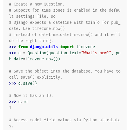
# Create a new Question.
# Support for time zones is enabled in the defau
lt settings file, so
# Django expects a datetime with tzinfo for pub_
date. Use timezone.now()
# instead of datetime.datetime.now() and it will 
do the right thing.
>>> 
from
django.utils
import
timezone
>>> 
q
=
Question
(
question_text
=
"What's new?"
,
pu
b_date
=
timezone
.
now
())
# Save the object into the database. You have to 
call save() explicitly.
>>> 
q
.
save
()
# Now it has an ID.
>>> 
q
.
id
1
# Access model field values via Python attribute
s.