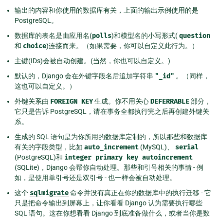
输出的内容和你使用的数据库有关，上面的输出示例使用的是
PostgreSQL。
数据库的表名是由应用名(
polls
)和模型名的小写形式(
question
和
choice
)连接而来。（如果需要，你可以自定义此行为。）
主键(IDs)会被自动创建。(当然，你也可以自定义。)
默认的，Django 会在外键字段名后追加字符串
"_id"
。（同样，
这也可以自定义。）
外键关系由
FOREIGN
KEY
生成。你不用关心
DEFERRABLE
部分，
它只是告诉 PostgreSQL，请在事务全都执行完之后再创建外键关
系。
生成的 SQL 语句是为你所用的数据库定制的，所以那些和数据库
有关的字段类型，比如
auto_increment
(MySQL)、
serial
(PostgreSQL)和
integer
primary
key
autoincrement
(SQLite)，Django 会帮你自动处理。那些和引号相关的事情 - 例
如，是使用单引号还是双引号 - 也一样会被自动处理。
这个
sqlmigrate
命令并没有真正在你的数据库中的执行迁移 - 它
只是把命令输出到屏幕上，让你看看 Django 认为需要执行哪些
SQL 语句。这在你想看看 Django 到底准备做什么，或者当你是数