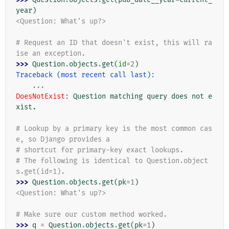
year
)
<Question: What's up?>
# Request an ID that doesn't exist, this will ra
ise an exception.
>>> 
Question
.
objects
.
get
(
id
=
2
)
Traceback (most recent call last):
...
DoesNotExist
: 
Question matching query does not e
xist.
# Lookup by a primary key is the most common cas
e, so Django provides a
# shortcut for primary-key exact lookups.
# The following is identical to Question.object
s.get(id=1).
>>> 
Question
.
objects
.
get
(
pk
=
1
)
<Question: What's up?>
# Make sure our custom method worked.
>>> 
q
=
Question
.
objects
.
get
(
pk
=
1
)