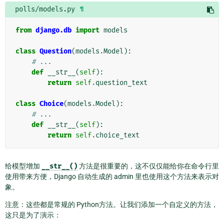
polls/models.py
¶
from
django.db
import
models
class
Question
(
models
.
Model
):
# ...
def
__str__
(
self
):
return
self
.
question_text
class
Choice
(
models
.
Model
):
# ...
def
__str__
(
self
):
return
self
.
choice_text
给模型增加
__str__()
方法是很重要的，这不仅仅能给你在命令行里
使用带来方便，Django 自动生成的 admin 里也使用这个方法来表示对
象。
注意：这些都是常规的 Python方法。让我们添加一个自定义的方法，
这只是为了演示：