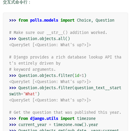
交互式命令行：
>>> 
from
polls.models
import
Choice
,
Question
# Make sure our __str__() addition worked.
>>> 
Question
.
objects
.
all
()
<QuerySet [<Question: What's up?>]>
# Django provides a rich database lookup API tha
t's entirely driven by
# keyword arguments.
>>> 
Question
.
objects
.
filter
(
id
=
1
)
<QuerySet [<Question: What's up?>]>
>>> 
Question
.
objects
.
filter
(
question_text__start
swith
=
'What'
)
<QuerySet [<Question: What's up?>]>
# Get the question that was published this year.
>>> 
from
django.utils
import
timezone
>>> 
current_year
=
timezone
.
now
()
.
year
>>> 
Question
.
objects
.
get
(
pub_date__year
=
current_