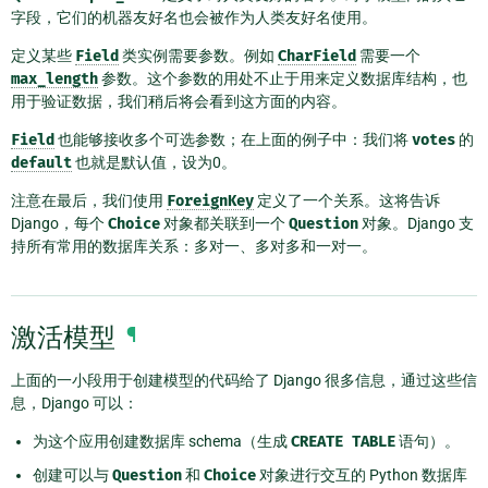
字段，它们的机器友好名也会被作为人类友好名使用。
定义某些
Field
类实例需要参数。例如
CharField
需要一个
max_length
参数。这个参数的用处不止于用来定义数据库结构，也
用于验证数据，我们稍后将会看到这方面的内容。
Field
也能够接收多个可选参数；在上面的例子中：我们将
votes
的
default
也就是默认值，设为0。
注意在最后，我们使用
ForeignKey
定义了一个关系。这将告诉
Django，每个
Choice
对象都关联到一个
Question
对象。Django 支
持所有常用的数据库关系：多对一、多对多和一对一。
激活模型
¶
上面的一小段用于创建模型的代码给了 Django 很多信息，通过这些信
息，Django 可以：
为这个应用创建数据库 schema（生成
CREATE
TABLE
语句）。
创建可以与
Question
和
Choice
对象进行交互的 Python 数据库