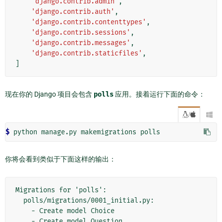
'django.contrib.admin'
,
'django.contrib.auth'
,
'django.contrib.contenttypes'
,
'django.contrib.sessions'
,
'django.contrib.messages'
,
'django.contrib.staticfiles'
,
]
现在你的 Django 项目会包含
polls
应用。接着运行下面的命令：
/

$
你将会看到类似于下面这样的输出：
Migrations for 'polls':

  polls/migrations/0001_initial.py:

    - Create model Choice

    - Create model Question
