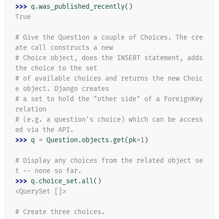
>>> 
q
.
was_published_recently
()
True
# Give the Question a couple of Choices. The cre
ate call constructs a new
# Choice object, does the INSERT statement, adds 
the choice to the set
# of available choices and returns the new Choic
e object. Django creates
# a set to hold the "other side" of a ForeignKey 
relation
# (e.g. a question's choice) which can be access
ed via the API.
>>> 
q
=
Question
.
objects
.
get
(
pk
=
1
)
# Display any choices from the related object se
t -- none so far.
>>> 
q
.
choice_set
.
all
()
<QuerySet []>
# Create three choices.