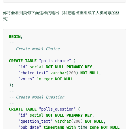
你将会看到类似下面这样的输出（我把输出重组成了人类可读的格
式）：
BEGIN
;
--
-- Create model Choice
--
CREATE
TABLE
"polls_choice"
(
"id"
serial
NOT
NULL
PRIMARY
KEY
,
"choice_text"
varchar
(
200
)
NOT
NULL
,
"votes"
integer
NOT
NULL
);
--
-- Create model Question
--
CREATE
TABLE
"polls_question"
(
"id"
serial
NOT
NULL
PRIMARY
KEY
,
"question_text"
varchar
(
200
)
NOT
NULL
,
"pub_date"
timestamp
with
time
zone
NOT
NULL