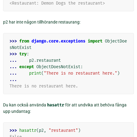
<Restaurant: Demon Dogs the restaurant>
p2 har inte någon tillhörande restaurang:
>>> 
from
django.core.exceptions
import
ObjectDoe
sNotExist
>>> 
try
:
... 
p2
.
restaurant
... 
except
ObjectDoesNotExist
:
... 
print
(
"There is no restaurant here."
)
...
There is no restaurant here.
Du kan också använda
hasattr
för att undvika att behöva fånga
upp undantag:
>>> 
hasattr
(
p2
,
"restaurant"
)
False