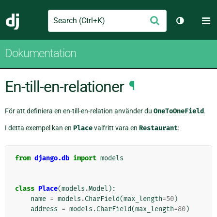
Search
M
Skicka
Django
Växla tem
Dokumentation
En-till-en-relationer
¶
För att definiera en en-till-en-relation använder du
OneToOneField
.
I detta exempel kan en
Place
valfritt vara en
Restaurant
:
from
django.db
import
models
class
Place
(
models
.
Model
):
name
=
models
.
CharField
(
max_length
=
50
)
address
=
models
.
CharField
(
max_length
=
80
)