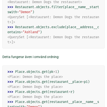
<Restaurant: Demon Dogs the restaurant>
>>> 
Restaurant
.
objects
.
filter
(
place__name__start
swith
=
"Demon"
)
<QuerySet [<Restaurant: Demon Dogs the restauran
t>]>
>>> 
Restaurant
.
objects
.
exclude
(
place__address__c
ontains
=
"Ashland"
)
<QuerySet [<Restaurant: Demon Dogs the restauran
t>]>
Detta fungerar även i omvänd ordning:
>>> 
Place
.
objects
.
get
(
pk
=
1
)
<Place: Demon Dogs the place>
>>> 
Place
.
objects
.
get
(
restaurant__place
=
p1
)
<Place: Demon Dogs the place>
>>> 
Place
.
objects
.
get
(
restaurant
=
r
)
<Place: Demon Dogs the place>
>>> 
Place
.
objects
.
get
(
restaurant__place__name__s
tartswith
=
"Demon"
)