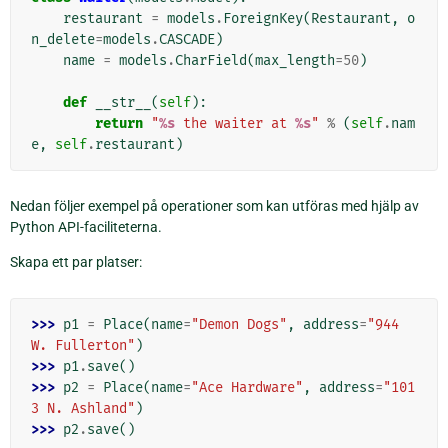
restaurant
=
models
.
ForeignKey
(
Restaurant
,
o
n_delete
=
models
.
CASCADE
)
name
=
models
.
CharField
(
max_length
=
50
)
def
__str__
(
self
):
return
"
%s
 the waiter at 
%s
"
%
(
self
.
nam
e
,
self
.
restaurant
)
Nedan följer exempel på operationer som kan utföras med hjälp av
Python API-faciliteterna.
Skapa ett par platser:
>>> 
p1
=
Place
(
name
=
"Demon Dogs"
,
address
=
"944 
W. Fullerton"
)
>>> 
p1
.
save
()
>>> 
p2
=
Place
(
name
=
"Ace Hardware"
,
address
=
"101
3 N. Ashland"
)
>>> 
p2
.
save
()