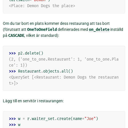
<Place: Demon Dogs the place>
Om du tar bort en plats kommer dess restaurang att tas bort
(förutsatt att
OneToOneField
definierades med
on_delete
inställd
på
CASCADE
, vilket är standard):
>>> 
p2
.
delete
()
(2, {'one_to_one.Restaurant': 1, 'one_to_one.Pla
ce': 1})
>>> 
Restaurant
.
objects
.
all
()
<QuerySet [<Restaurant: Demon Dogs the restauran
t>]>
Lägg till en servitör i restaurangen:
>>> 
w
=
r
.
waiter_set
.
create
(
name
=
"Joe"
)
>>> 
w