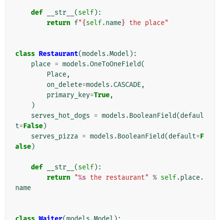
def
__str__
(
self
):
return
f
"
{
self
.
name
}
 the place"
class
Restaurant
(
models
.
Model
):
place
=
models
.
OneToOneField
(
Place
,
on_delete
=
models
.
CASCADE
,
primary_key
=
True
,
)
serves_hot_dogs
=
models
.
BooleanField
(
defaul
t
=
False
)
serves_pizza
=
models
.
BooleanField
(
default
=
F
alse
)
def
__str__
(
self
):
return
"
%s
 the restaurant"
%
self
.
place
.
name
class
Waiter
(
models
.
Model
):