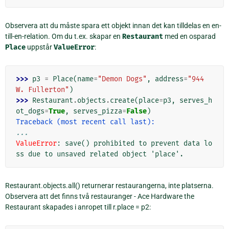
Observera att du måste spara ett objekt innan det kan tilldelas en en-
till-en-relation. Om du t.ex. skapar en
Restaurant
med en osparad
Place
uppstår
ValueError
:
>>> 
p3
=
Place
(
name
=
"Demon Dogs"
,
address
=
"944 
W. Fullerton"
)
>>> 
Restaurant
.
objects
.
create
(
place
=
p3
,
serves_h
ot_dogs
=
True
,
serves_pizza
=
False
)
Traceback (most recent call last):
...
ValueError
: 
save() prohibited to prevent data lo
ss due to unsaved related object 'place'.
Restaurant.objects.all() returnerar restaurangerna, inte platserna.
Observera att det finns två restauranger - Ace Hardware the
Restaurant skapades i anropet till r.place = p2: