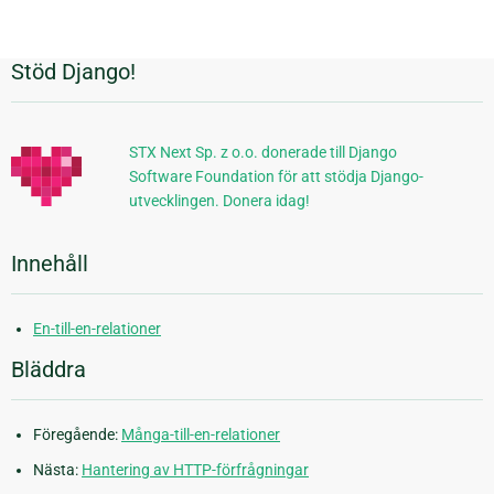
sida
Stöd Django!
Ytterligare
information
STX Next Sp. z o.o. donerade till Django
Software Foundation för att stödja Django-
utvecklingen. Donera idag!
Innehåll
En-till-en-relationer
Bläddra
Föregående:
Många-till-en-relationer
Nästa:
Hantering av HTTP-förfrågningar