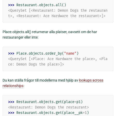
>>> 
Restaurant
.
objects
.
all
()
<QuerySet [<Restaurant: Demon Dogs the restauran
t>, <Restaurant: Ace Hardware the restaurant>]>
Place.objects.all() returnerar alla platser, oavsett om de har
restauranger eller inte:
>>> 
Place
.
objects
.
order_by
(
"name"
)
<QuerySet [<Place: Ace Hardware the place>, <Pla
ce: Demon Dogs the place>]>
Du kan ställa frågor till modellerna med hjälp av
lookups across
relationships
:
>>> 
Restaurant
.
objects
.
get
(
place
=
p1
)
<Restaurant: Demon Dogs the restaurant>
>>> 
Restaurant
.
objects
.
get
(
place__pk
=
1
)