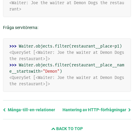
<Waiter: Joe the waiter at Demon Dogs the restau
rant>
Fråga servitörerna:
>>> 
Waiter
.
objects
.
filter
(
restaurant__place
=
p1
)
<QuerySet [<Waiter: Joe the waiter at Demon Dogs 
the restaurant>]>
>>> 
Waiter
.
objects
.
filter
(
restaurant__place__nam
e__startswith
=
"Demon"
)
<QuerySet [<Waiter: Joe the waiter at Demon Dogs 
the restaurant>]>
Föregående
Många-till-en-relationer
Hantering av HTTP-förfrågningar
sida
och
BACK TO TOP
nästa