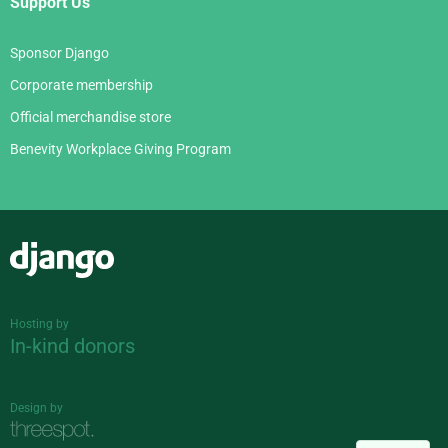
Support Us
Sponsor Django
Corporate membership
Official merchandise store
Benevity Workplace Giving Program
Django
Hosting by
In-kind donors
Design by