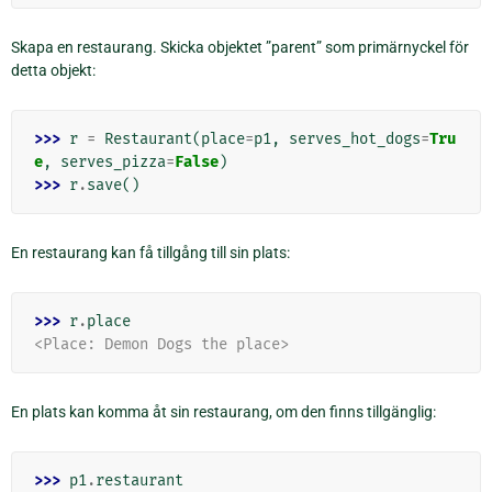
Skapa en restaurang. Skicka objektet ”parent” som primärnyckel för
detta objekt:
>>> 
r
=
Restaurant
(
place
=
p1
,
serves_hot_dogs
=
Tru
e
,
serves_pizza
=
False
)
>>> 
r
.
save
()
En restaurang kan få tillgång till sin plats:
>>> 
r
.
place
<Place: Demon Dogs the place>
En plats kan komma åt sin restaurang, om den finns tillgänglig:
>>> 
p1
.
restaurant