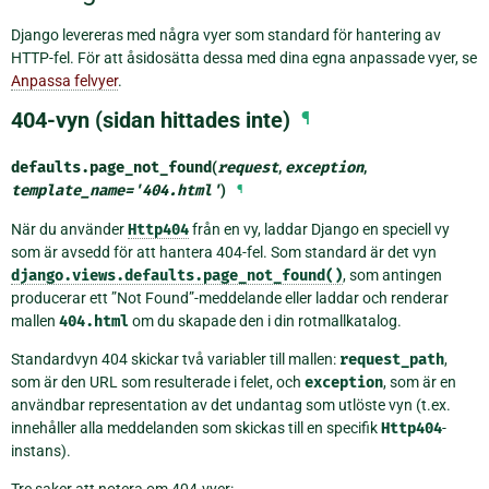
Django levereras med några vyer som standard för hantering av
HTTP-fel. För att åsidosätta dessa med dina egna anpassade vyer, se
Anpassa felvyer
.
404-vyn (sidan hittades inte)
¶
defaults.
page_not_found
(
request
,
exception
,
template_name
=
'404.html'
)
¶
När du använder
Http404
från en vy, laddar Django en speciell vy
som är avsedd för att hantera 404-fel. Som standard är det vyn
django.views.defaults.page_not_found()
, som antingen
producerar ett ”Not Found”-meddelande eller laddar och renderar
mallen
404.html
om du skapade den i din rotmallkatalog.
Standardvyn 404 skickar två variabler till mallen:
request_path
,
som är den URL som resulterade i felet, och
exception
, som är en
användbar representation av det undantag som utlöste vyn (t.ex.
innehåller alla meddelanden som skickas till en specifik
Http404
-
instans).
Tre saker att notera om 404-vyer: