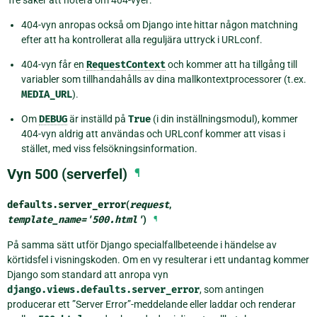
404-vyn anropas också om Django inte hittar någon matchning
efter att ha kontrollerat alla reguljära uttryck i URLconf.
404-vyn får en
RequestContext
och kommer att ha tillgång till
variabler som tillhandahålls av dina mallkontextprocessorer (t.ex.
MEDIA_URL
).
Om
DEBUG
är inställd på
True
(i din inställningsmodul), kommer
404-vyn aldrig att användas och URLconf kommer att visas i
stället, med viss felsökningsinformation.
Vyn 500 (serverfel)
¶
defaults.
server_error
(
request
,
template_name
=
'500.html'
)
¶
På samma sätt utför Django specialfallbeteende i händelse av
körtidsfel i visningskoden. Om en vy resulterar i ett undantag kommer
Django som standard att anropa vyn
django.views.defaults.server_error
, som antingen
producerar ett ”Server Error”-meddelande eller laddar och renderar