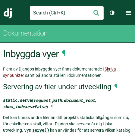
Search
M
Skicka
Django
Växla tem
Dokumentation
Inbyggda vyer
¶
Flera av Djangos inbyggda vyer finns dokumenterade i
Skriva
synpunkter
samt på andra ställen i dokumentationen.
Servering av filer under utveckling
¶
static.
serve
(
request
,
path
,
document_root
,
show_indexes
=
False
)
¶
Det kan finnas andra filer än ditt projekts statiska tillgångar som du,
för enkelhetens skull, vill att Django ska servera åt dig i lokal
utveckling. Vyn
serve()
kan användas för att servera vilken katalog