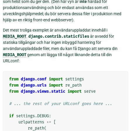
som helst som du ger den. (Den här vyn är
inte
härdad för
produktionsanvändning och bör endast användas som ett
utvecklingshjälpmedel; du bör servera dessa filer i produktion med
hjälp av en riktig front-end webbserver).
Det mest troliga exemplet är användaruppladdat innehåll i
MEDIA_ROOT
.
django.contrib.staticfiles
är avsedd för
statiska tillgångar och har ingen inbyggd hantering för
användaruppladdade filer, men du kan få Django att servera din
MEDIA_ROOT
genom att lägga till något liknande detta till din
URLconf:
from
django.conf
import
settings
from
django.urls
import
re_path
from
django.views.static
import
serve
# ... the rest of your URLconf goes here ...
if
settings
.
DEBUG
:
urlpatterns
+=
[
re_path
(