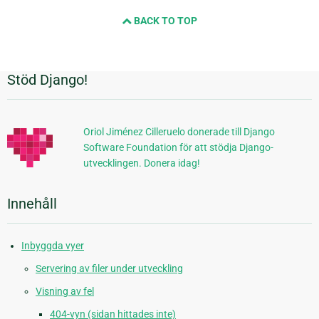
och
BACK TO TOP
nästa
sida
Stöd Django!
Ytterligare
information
Oriol Jiménez Cilleruelo donerade till Django
Software Foundation för att stödja Django-
utvecklingen. Donera idag!
Innehåll
Inbyggda vyer
Servering av filer under utveckling
Visning av fel
404-vyn (sidan hittades inte)