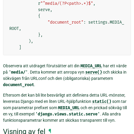
r
"^media/(?P<path>.*)$"
,
serve
,
{
"document_root"
:
settings
.
MEDIA_
ROOT
,
},
),
]
Observera att utdraget förutsätter att din
MEDIA_URL
har ett värde
på
'media/'
. Detta kommer att anropa vyn
serve()
och skicka in
sökvägen från URLconf och den (obligatoriska) parametern
document_root
.
Eftersom det kan bli lite besvärligt att definiera detta URL-mönster,
levereras Django med en liten URL-hjälpfunktion
static()
som tar
som parametrar prefixet som
MEDIA_URL
och en prickad sökväg till
en vy, till exempel
'django.views.static.serve'
. Alla andra
funktionsparametrar kommer att skickas transparent till vyn.
Visning av fel
¶