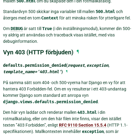
mallen
500.html
om du skapade den i din rotmallkatalog.
Standardvyn 500 skickar inga variabler till mallen
500.html
och
återges med en tom
Context
för att minska risken för ytterligare fel.
Om
DEBUG
är satt till
True
(i din inställningsmodul), kommer din 500-
vy aldrig att användas och traceback visas istället, med viss
debuginformation.
Vyn 403 (HTTP förbjuden)
¶
defaults.
permission_denied
(
request
,
exception
,
template_name
=
'403.html'
)
¶
På samma sätt som 404- och 500-vyerna har Django en vy för att
hantera 403 Forbidden-fel. Om en vy resulterar i ett 403-undantag
kommer Django som standard att anropa vyn
django.views.defaults.permission_denied
.
Den här vyn laddar och renderar mallen
403.html
i din
rotmallkatalog, eller om den här filen inte finns, visar den istället
texten ”403 Forbidden”, enligt
RFC 9110 Section 15.5.4
(HTTP 1.1-
specifikationen). Mallkontexten innehåller
exception
, som är