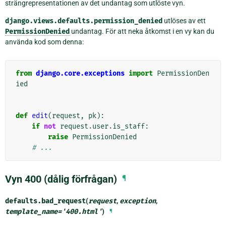
strängrepresentationen av det undantag som utlöste vyn.
django.views.defaults.permission_denied
utlöses av ett
PermissionDenied
undantag. För att neka åtkomst i en vy kan du
använda kod som denna:
from
django.core.exceptions
import
PermissionDen
ied
def
edit
(
request
,
pk
):
if
not
request
.
user
.
is_staff
:
raise
PermissionDenied
# ...
Vyn 400 (dålig förfrågan)
¶
defaults.
bad_request
(
request
,
exception
,
template_name
=
'400.html'
)
¶