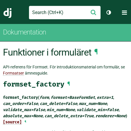
Search
M
Skicka
Django
Växla tem
Dokumentation
Funktioner i formuläret
¶
API-referens för Formset. För introduktionsmaterial om formulär, se
Formsatser
ämnesguide.
formset_factory
¶
formset_factory
(
form
,
formset
=
BaseFormSet
,
extra
=
1
,
can_order
=
False
,
can_delete
=
False
,
max_num
=
None
,
validate_max
=
False
,
min_num
=
None
,
validate_min
=
False
,
absolute_max
=
None
,
can_delete_extra
=
True
,
renderer
=
None
)
[source]
¶