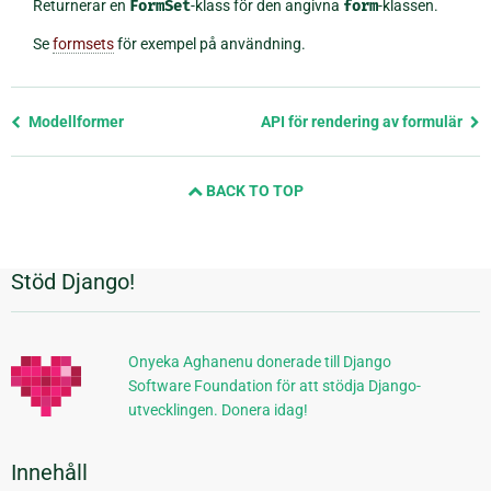
Returnerar en
FormSet
-klass för den angivna
form
-klassen.
Se
formsets
för exempel på användning.
Föregående
Modellformer
API för rendering av formulär
sida
och
BACK TO TOP
nästa
sida
Stöd Django!
Ytterligare
information
Onyeka Aghanenu donerade till Django
Software Foundation för att stödja Django-
utvecklingen. Donera idag!
Innehåll