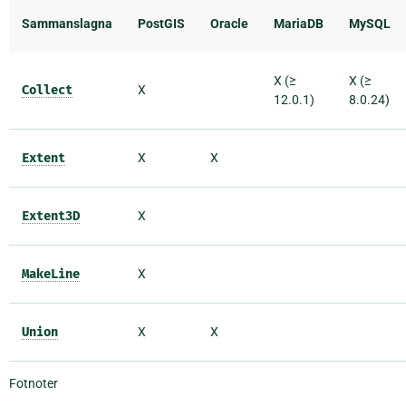
Sammanslagna
PostGIS
Oracle
MariaDB
MySQL
X (≥
X (≥
Collect
X
12.0.1)
8.0.24)
Extent
X
X
Extent3D
X
MakeLine
X
Union
X
X
Fotnoter