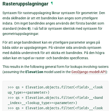
Rasteruppslagningar
¶
Syntaxen för rasteruppslagning liknar syntaxen för geometrier. Den
enda skillnaden är att ett bandindex kan anges som ytterligare
indata. Om inget bandindex anges används det första bandet som
standard (index
0
). I så fall är syntaxen identisk med syntaxen för
geometriuppslagningar.
För att ange bandindexet kan en ytterligare parameter anges på
båda sidor av uppslagningen. På vänster sida används syntaxen
med dubbla understreck för att skicka ett bandindex. På den högra
sidan kan en tupel av raster- och bandindex specificeras.
This results in the following general form for lookups involving rasters
(assuming the
Elevation
model used in the
GeoDjango modell-API
):
>>> qs = Elevation.objects.filter(<field>__<look
up_type>=<parameter>)

>>> qs = Elevation.objects.filter(<field>__<band
_index>__<lookup_type>=<parameter>)

>>> qs = Elevation.objects.filter(<field>__<look