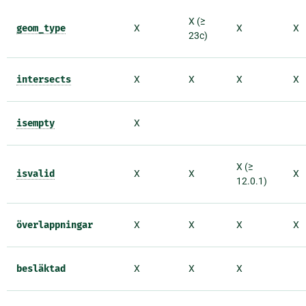
X (≥
geom_type
X
X
X
23c)
intersects
X
X
X
X
isempty
X
X (≥
isvalid
X
X
X
12.0.1)
överlappningar
X
X
X
X
besläktad
X
X
X