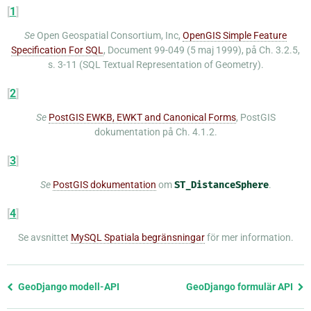
[
1
]
Se
Open Geospatial Consortium, Inc,
OpenGIS Simple Feature
Specification For SQL
, Document 99-049 (5 maj 1999), på Ch. 3.2.5,
s. 3-11 (SQL Textual Representation of Geometry).
[
2
]
Se
PostGIS EWKB, EWKT and Canonical Forms
, PostGIS
dokumentation på Ch. 4.1.2.
[
3
]
Se
PostGIS dokumentation
om
ST_DistanceSphere
.
[
4
]
Se avsnittet
MySQL Spatiala begränsningar
för mer information.
Föregående
GeoDjango modell-API
GeoDjango formulär API
sida