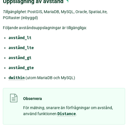
Uppslagning av avstånd
¶
Tillgänglighet
: PostGIS, MariaDB, MySQL, Oracle, SpatiaLite,
PGRaster (inbyggd)
Följande avståndsuppslagningar är tillgängliga:
avstånd_lt
avstånd_lte
avstånd_gt
avstånd_gte
dwithin
(utom MariaDB och MySQL)
Observera
För
mätning
, snarare än förfrågningar om avstånd,
använd funktionen
Distance
.