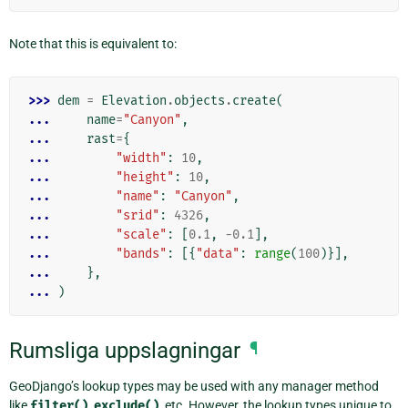
Note that this is equivalent to:
>>> 
dem
=
Elevation
.
objects
.
create
(
... 
name
=
"Canyon"
,
... 
rast
=
{
... 
"width"
:
10
,
... 
"height"
:
10
,
... 
"name"
:
"Canyon"
,
... 
"srid"
:
4326
,
... 
"scale"
:
[
0.1
,
-
0.1
],
... 
"bands"
:
[{
"data"
:
range
(
100
)}],
... 
},
... 
)
Rumsliga uppslagningar
¶
GeoDjango’s lookup types may be used with any manager method
like
filter()
,
exclude()
, etc. However, the lookup types unique to