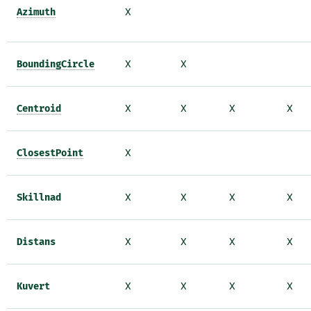
Azimuth
X
BoundingCircle
X
X
Centroid
X
X
X
X
ClosestPoint
X
Skillnad
X
X
X
X
Distans
X
X
X
X
Kuvert
X
X
X
X