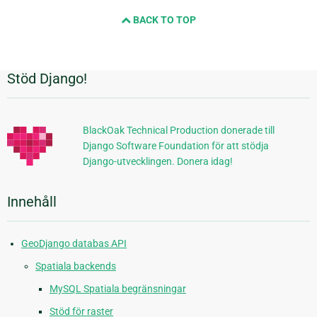
och
BACK TO TOP
nästa
sida
Stöd Django!
Ytterligare
information
BlackOak Technical Production donerade till
Django Software Foundation för att stödja
Django-utvecklingen. Donera idag!
Innehåll
GeoDjango databas API
Spatiala backends
MySQL Spatiala begränsningar
Stöd för raster