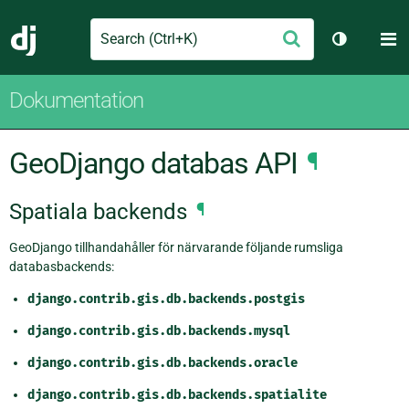
Search
M
Skicka
Django
Växla tem
Dokumentation
GeoDjango databas API
¶
Spatiala backends
¶
GeoDjango tillhandahåller för närvarande följande rumsliga
databasbackends:
django.contrib.gis.db.backends.postgis
django.contrib.gis.db.backends.mysql
django.contrib.gis.db.backends.oracle
django.contrib.gis.db.backends.spatialite