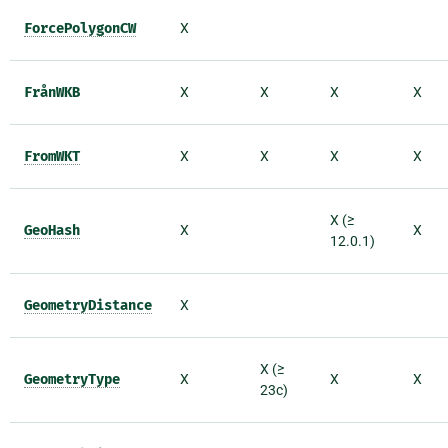
ForcePolygonCW
X
FrånWKB
X
X
X
X
FromWKT
X
X
X
X
X (≥
GeoHash
X
X
12.0.1)
GeometryDistance
X
X (≥
GeometryType
X
X
X
23c)