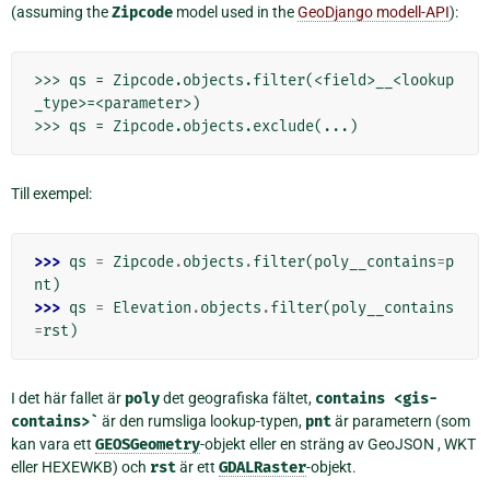
(assuming the
Zipcode
model used in the
GeoDjango modell-API
):
>>> qs = Zipcode.objects.filter(<field>__<lookup
_type>=<parameter>)

Till exempel:
>>> 
qs
=
Zipcode
.
objects
.
filter
(
poly__contains
=
p
nt
)
>>> 
qs
=
Elevation
.
objects
.
filter
(
poly__contains
=
rst
)
I det här fallet är
poly
det geografiska fältet,
contains
<gis-
contains>`
är den rumsliga lookup-typen,
pnt
är parametern (som
kan vara ett
GEOSGeometry
-objekt eller en sträng av GeoJSON , WKT
eller HEXEWKB) och
rst
är ett
GDALRaster
-objekt.