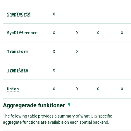
SnapToGrid
X
SymDifference
X
X
X
X
Transform
X
X
Translate
X
Union
X
X
X
X
Aggregerade funktioner
¶
The following table provides a summary of what GIS-specific
aggregate functions are available on each spatial backend.