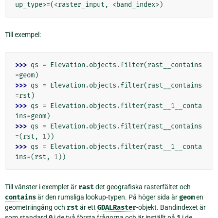
Till exempel:
>>> 
qs
=
Elevation
.
objects
.
filter
(
rast__contains
=
geom
)
>>> 
qs
=
Elevation
.
objects
.
filter
(
rast__contains
=
rst
)
>>> 
qs
=
Elevation
.
objects
.
filter
(
rast__1__conta
ins
=
geom
)
>>> 
qs
=
Elevation
.
objects
.
filter
(
rast__contains
=
(
rst
,
1
))
>>> 
qs
=
Elevation
.
objects
.
filter
(
rast__1__conta
ins
=
(
rst
,
1
))
Till vänster i exemplet är
rast
det geografiska rasterfältet och
contains
är den rumsliga lookup-typen. På höger sida är
geom
en
geometriingång och
rst
är ett
GDALRaster
-objekt. Bandindexet är
som standard
0
i de två första frågorna och är inställt på
1
i de