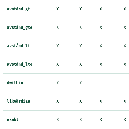
avstånd_gt
X
X
X
X
avstånd_gte
X
X
X
X
avstånd_lt
X
X
X
X
avstånd_lte
X
X
X
X
dwithin
X
X
likvärdiga
X
X
X
X
exakt
X
X
X
X