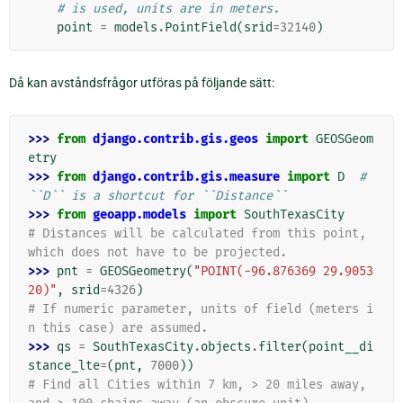
# is used, units are in meters.
point
=
models
.
PointField
(
srid
=
32140
)
Då kan avståndsfrågor utföras på följande sätt:
>>> 
from
django.contrib.gis.geos
import
GEOSGeom
etry
>>> 
from
django.contrib.gis.measure
import
D
# 
``D`` is a shortcut for ``Distance``
>>> 
from
geoapp.models
import
SouthTexasCity
# Distances will be calculated from this point, 
which does not have to be projected.
>>> 
pnt
=
GEOSGeometry
(
"POINT(-96.876369 29.9053
20)"
,
srid
=
4326
)
# If numeric parameter, units of field (meters i
n this case) are assumed.
>>> 
qs
=
SouthTexasCity
.
objects
.
filter
(
point__di
stance_lte
=
(
pnt
,
7000
))
# Find all Cities within 7 km, > 20 miles away, 