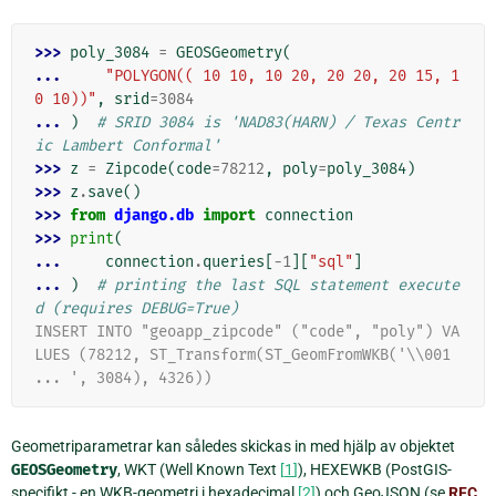
>>> 
poly_3084
=
GEOSGeometry
(
... 
"POLYGON(( 10 10, 10 20, 20 20, 20 15, 1
0 10))"
,
srid
=
3084
... 
)
# SRID 3084 is 'NAD83(HARN) / Texas Centr
ic Lambert Conformal'
>>> 
z
=
Zipcode
(
code
=
78212
,
poly
=
poly_3084
)
>>> 
z
.
save
()
>>> 
from
django.db
import
connection
>>> 
print
(
... 
connection
.
queries
[
-
1
][
"sql"
]
... 
)
# printing the last SQL statement execute
d (requires DEBUG=True)
INSERT INTO "geoapp_zipcode" ("code", "poly") VA
LUES (78212, ST_Transform(ST_GeomFromWKB('\\001 
... ', 3084), 4326))
Geometriparametrar kan således skickas in med hjälp av objektet
GEOSGeometry
, WKT (Well Known Text
[
1
]
), HEXEWKB (PostGIS-
specifikt - en WKB-geometri i hexadecimal
[
2
]
) och GeoJSON (se
RFC