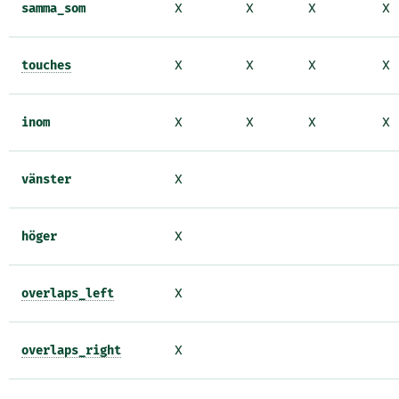
samma_som
X
X
X
X
touches
X
X
X
X
inom
X
X
X
X
vänster
X
höger
X
overlaps_left
X
overlaps_right
X