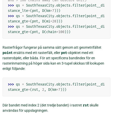
and > 100 chains away (an obscure unit)
>>> 
qs
=
SouthTexasCity
.
objects
.
filter
(
point__di
stance_lte
=
(
pnt
,
D
(
km
=
7
)))
>>> 
qs
=
SouthTexasCity
.
objects
.
filter
(
point__di
stance_gte
=
(
pnt
,
D
(
mi
=
20
)))
>>> 
qs
=
SouthTexasCity
.
objects
.
filter
(
point__di
stance_gte
=
(
pnt
,
D
(
chain
=
100
)))
Rasterfrågor fungerar på samma sätt genom att geometrifältet
point
ersätts med ett rasterfält, eller
pnt
-objektet med ett
rasterobjekt, eller båda. För att specificera bandindex för en
rasterinmatning på höger sida kan en 3-tupel skickas till lookupen
enligt följande:
>>> 
qs
=
SouthTexasCity
.
objects
.
filter
(
point__di
stance_gte
=
(
rst
,
2
,
D
(
km
=
7
)))
Där bandet med index 2 (det tredje bandet) i rastret
rst
skulle
användas för uppslagningen.