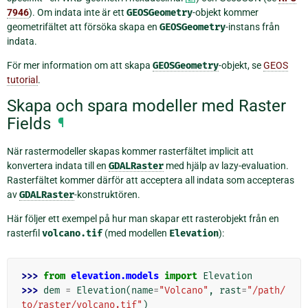
7946
). Om indata inte är ett
GEOSGeometry
-objekt kommer
geometrifältet att försöka skapa en
GEOSGeometry
-instans från
indata.
För mer information om att skapa
GEOSGeometry
-objekt, se
GEOS
tutorial
.
Skapa och spara modeller med Raster
Fields
¶
När rastermodeller skapas kommer rasterfältet implicit att
konvertera indata till en
GDALRaster
med hjälp av lazy-evaluation.
Rasterfältet kommer därför att acceptera all indata som accepteras
av
GDALRaster
-konstruktören.
Här följer ett exempel på hur man skapar ett rasterobjekt från en
rasterfil
volcano.tif
(med modellen
Elevation
):
>>> 
from
elevation.models
import
Elevation
>>> 
dem
=
Elevation
(
name
=
"Volcano"
,
rast
=
"/path/
to/raster/volcano.tif"
)