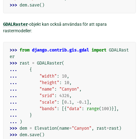
>>> 
dem
.
save
()
GDALRaster
-objekt kan också användas för att spara
rastermodeller:
>>> 
from
django.contrib.gis.gdal
import
GDALRast
er
>>> 
rast
=
GDALRaster
(
... 
{
... 
"width"
:
10
,
... 
"height"
:
10
,
... 
"name"
:
"Canyon"
,
... 
"srid"
:
4326
,
... 
"scale"
:
[
0.1
,
-
0.1
],
... 
"bands"
:
[{
"data"
:
range
(
100
)}],
... 
}
... 
)
>>> 
dem
=
Elevation
(
name
=
"Canyon"
,
rast
=
rast
)
>>> 
dem
.
save
()