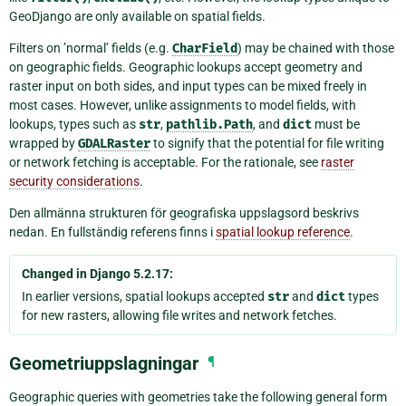
GeoDjango are only available on spatial fields.
Filters on ’normal’ fields (e.g.
CharField
) may be chained with those
on geographic fields. Geographic lookups accept geometry and
raster input on both sides, and input types can be mixed freely in
most cases. However, unlike assignments to model fields, with
lookups, types such as
str
,
pathlib.Path
, and
dict
must be
wrapped by
GDALRaster
to signify that the potential for file writing
or network fetching is acceptable. For the rationale, see
raster
security considerations
.
Den allmänna strukturen för geografiska uppslagsord beskrivs
nedan. En fullständig referens finns i
spatial lookup reference
.
Changed in Django 5.2.17:
In earlier versions, spatial lookups accepted
str
and
dict
types
for new rasters, allowing file writes and network fetches.
Geometriuppslagningar
¶
Geographic queries with geometries take the following general form