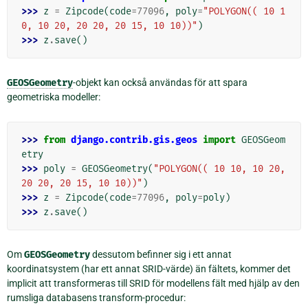
>>> 
z
=
Zipcode
(
code
=
77096
,
poly
=
"POLYGON(( 10 1
0, 10 20, 20 20, 20 15, 10 10))"
)
>>> 
z
.
save
()
GEOSGeometry
-objekt kan också användas för att spara
geometriska modeller:
>>> 
from
django.contrib.gis.geos
import
GEOSGeom
etry
>>> 
poly
=
GEOSGeometry
(
"POLYGON(( 10 10, 10 20, 
20 20, 20 15, 10 10))"
)
>>> 
z
=
Zipcode
(
code
=
77096
,
poly
=
poly
)
>>> 
z
.
save
()
Om
GEOSGeometry
dessutom befinner sig i ett annat
koordinatsystem (har ett annat SRID-värde) än fältets, kommer det
implicit att transformeras till SRID för modellens fält med hjälp av den
rumsliga databasens transform-procedur: