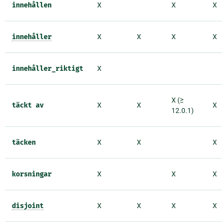
innehållen
X
X
X
innehåller
X
X
X
X
innehåller_riktigt
X
X (≥
täckt
av
X
X
X
12.0.1)
täcken
X
X
X
korsningar
X
X
X
disjoint
X
X
X
X