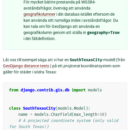
För mycket bättre prestanda på WGS84-
avståndsfrågor, överväg att använda
geografikolumner
i din databas istället eftersom de
kan använda sitt rumsliga index i avståndsfrågor. Du
kan tala om för GeoDjango att använda en
geografikolumn genom att ställa in
geography=True
i din fältdefinition.
Låt oss till exempel säga att vi har en
SouthTexasCity
-modell (från
GeoDjango distance tests
) på ett
projicerat
koordinatsystem som
gäller för städer i södra Texas:
from
django.contrib.gis.db
import
models
class
SouthTexasCity
(
models
.
Model
):
name
=
models
.
CharField
(
max_length
=
30
)
# A projected coordinate system (only valid 
for South Texas!)