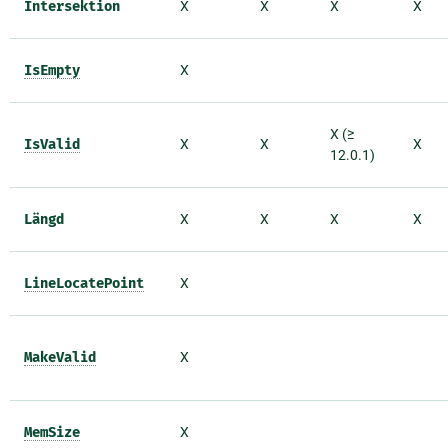
Intersektion
X
X
X
X
IsEmpty
X
X (≥
IsValid
X
X
X
12.0.1)
Längd
X
X
X
X
LineLocatePoint
X
MakeValid
X
MemSize
X