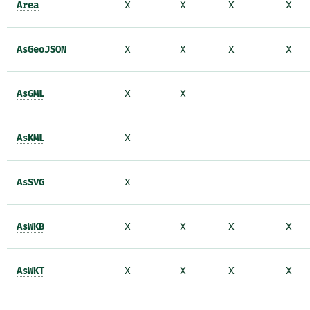
Area
X
X
X
X
AsGeoJSON
X
X
X
X
AsGML
X
X
AsKML
X
AsSVG
X
AsWKB
X
X
X
X
AsWKT
X
X
X
X