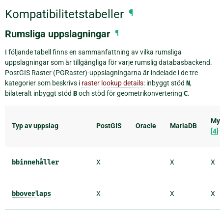
Kompatibilitetstabeller
¶
Rumsliga uppslagningar
¶
I följande tabell finns en sammanfattning av vilka rumsliga
uppslagningar som är tillgängliga för varje rumslig databasbackend.
PostGIS Raster (PGRaster)-uppslagningarna är indelade i de tre
kategorier som beskrivs i
raster lookup details
: inbyggt stöd
N
,
bilateralt inbyggt stöd
B
och stöd för geometrikonvertering
C
.
My
Typ av uppslag
PostGIS
Oracle
MariaDB
[
4
]
bbinnehåller
X
X
X
bboverlaps
X
X
X