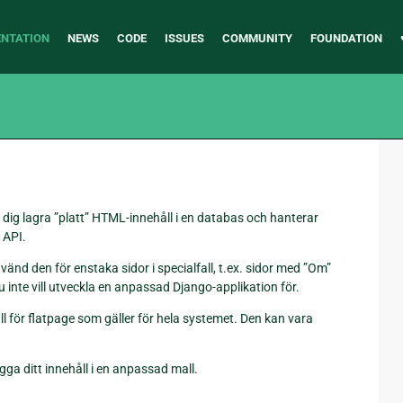
NTATION
NEWS
CODE
ISSUES
COMMUNITY
FOUNDATION
r dig lagra ”platt” HTML-innehåll i en databas och hanterar
 API.
nvänd den för enstaka sidor i specialfall, t.ex. sidor med ”Om”
u inte vill utveckla en anpassad Django-applikation för.
 för flatpage som gäller för hela systemet. Den kan vara
gga ditt innehåll i en anpassad mall.