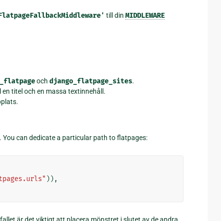
FlatpageFallbackMiddleware'
till din
MIDDLEWARE
_flatpage
och
django_flatpage_sites
.
en titel och en massa textinnehåll.
plats.
 You can dedicate a particular path to flatpages:
tpages.urls"
)),
llet är det viktigt att placera mönstret i slutet av de andra