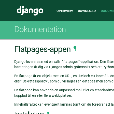
Main
Django
OVERVIEW
DOWNLOAD
DOCUME
navigation
Dokumentation
Flatpages-appen
¶
Django levereras med en valfri ”flatpages”-applikation. Den låte
hanteringen åt dig via Djangos admin-gränssnitt och ett Python
En flatpage är ett objekt med en URL, en titel och ett innehåll. A
eller ”Sekretesspolicy”, som du vill lagra i en databas men som d
En flatpage kan använda en anpassad mall eller en standardmall
kopplad till en eller flera webbplatser.
Innehållsfältet kan eventuellt lämnas tomt om du föredrar att lä
¶