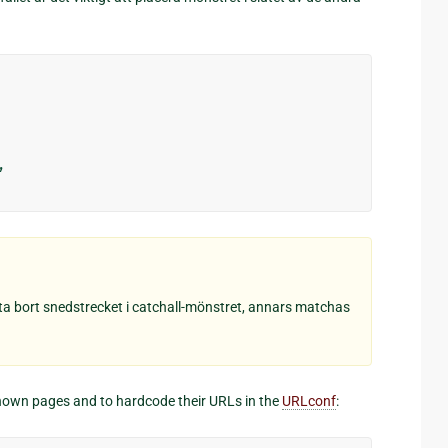
,
a bort snedstrecket i catchall-mönstret, annars matchas
known pages and to hardcode their URLs in the
URLconf
: