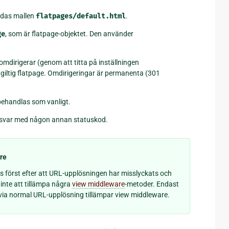
ddas mallen
flatpages/default.html
.
ge
, som är flatpage-objektet. Den använder
 omdirigerar (genom att titta på inställningen
 giltig flatpage. Omdirigeringar är permanenta (301
behandlas som vanligt.
er svar med någon annan statuskod.
re
s först efter att URL-upplösningen har misslyckats och
inte att tillämpa några
view middleware
-metoder. Endast
y via normal URL-upplösning tillämpar view middleware.