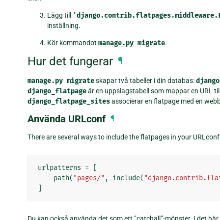
Lägg till
'django.contrib.flatpages.middleware.
inställning.
Kör kommandot
manage.py
migrate
.
Hur det fungerar
¶
manage.py
migrate
skapar två tabeller i din databas:
django
django_flatpage
är en uppslagstabell som mappar en URL till 
django_flatpage_sites
associerar en flatpage med en webb
Använda URLconf
¶
There are several ways to include the flatpages in your URLconf.
urlpatterns
=
[
path
(
"pages/"
,
include
(
"django.contrib.fla
]
Du kan också använda det som ett ”catchall”-mönster. I det här fa