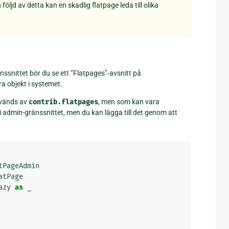
öljd av detta kan en skadlig flatpage leda till olika
snittet bör du se ett ”Flatpages”-avsnitt på
a objekt i systemet.
vänds av
contrib.flatpages
, men som kan vara
e i admin-gränssnittet, men du kan lägga till det genom att
tPageAdmin
atPage
azy
as
_