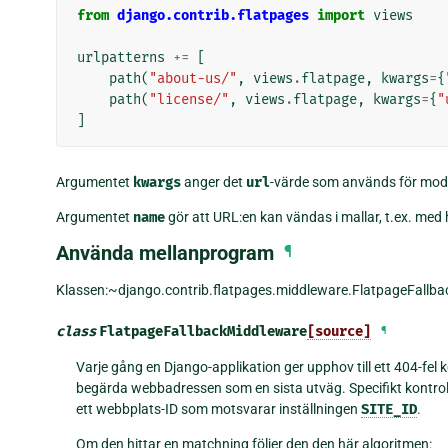
from
django.contrib.flatpages
import
views
urlpatterns
+=
[
path
(
"about-us/"
,
views
.
flatpage
,
kwargs
=
{
path
(
"license/"
,
views
.
flatpage
,
kwargs
=
{
"
]
Argumentet
kwargs
anger det
url
-värde som används för mod
Argumentet
name
gör att URL:en kan vändas i mallar, t.ex. med
Använda mellanprogram
¶
Klassen:~django.contrib.flatpages.middleware.FlatpageFallbac
class
FlatpageFallbackMiddleware
[source]
¶
Varje gång en Django-applikation ger upphov till ett 404-fel
begärda webbadressen som en sista utväg. Specifikt kontro
ett webbplats-ID som motsvarar inställningen
SITE_ID
.
Om den hittar en matchning följer den den här algoritmen: