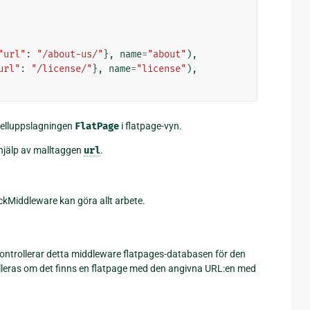
"url"
:
"/about-us/"
},
name
=
"about"
),
url"
:
"/license/"
},
name
=
"license"
),
elluppslagningen
FlatPage
i flatpage-vyn.
 hjälp av malltaggen
url
.
kMiddleware kan göra allt arbete.
 kontrollerar detta middleware flatpages-databasen för den
lleras om det finns en flatpage med den angivna URL:en med