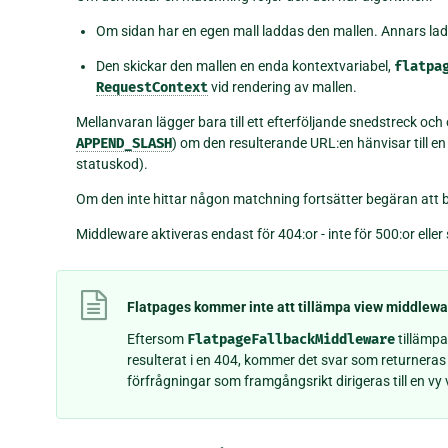
Om sidan har en egen mall laddas den mallen. Annars la
Den skickar den mallen en enda kontextvariabel,
flatpa
RequestContext
vid rendering av mallen.
Mellanvaran lägger bara till ett efterföljande snedstreck och
APPEND_SLASH
) om den resulterande URL:en hänvisar till en
statuskod).
Om den inte hittar någon matchning fortsätter begäran att 
Middleware aktiveras endast för 404:or - inte för 500:or ell
Flatpages kommer inte att tillämpa view middlewa
Eftersom
FlatpageFallbackMiddleware
tillämpa
resulterat i en 404, kommer det svar som returneras 
förfrågningar som framgångsrikt dirigeras till en v