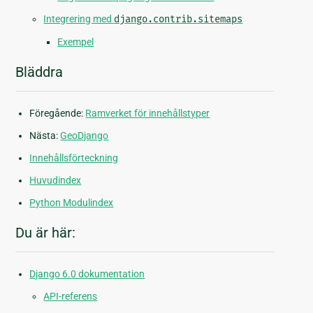
Integrering med
django.contrib.sitemaps
Exempel
Bläddra
Föregående:
Ramverket för innehållstyper
Nästa:
GeoDjango
Innehållsförteckning
Huvudindex
Python Modulindex
Du är här:
Django 6.0 dokumentation
API-referens