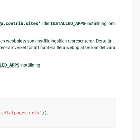
go.contrib.sites'
i din
INSTALLED_APPS
-inställning, om
r den webbplats som inställningsfilen representerar. Detta är
es-ramverket för att hantera flera webbplatser kan det vara
LED_APPS
inställning.
b.flatpages.urls"
)),