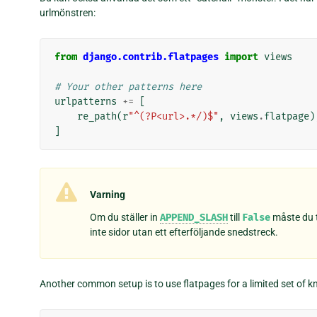
urlmönstren:
from
django.contrib.flatpages
import
views
# Your other patterns here
urlpatterns
+=
[
re_path
(
r
"^(?P<url>.*/)$"
,
views
.
flatpage
)
]
Varning
Om du ställer in
APPEND_SLASH
till
False
måste du t
inte sidor utan ett efterföljande snedstreck.
Another common setup is to use flatpages for a limited set of 