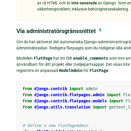
av rå HTML och är
inte sanerade
av Django. Som en f
säkerhetsproblem, inklusive behörighetseskalering.
Via administratörsgränssnittet
¶
Om du har aktiverat det automatiska Django-administratörsgräns
adminindexsidan. Redigera flatpages som du redigerar alla andr
Modellen
FlatPage
har ett fält
enable_comments
som inte an
användbart för ditt projekt eller tredjepartsappar. Det visas int
registrera en anpassad
ModelAdmin
för
FlatPage
:
from
django.contrib
import
admin
from
django.contrib.flatpages.admin
import
Fla
from
django.contrib.flatpages.models
import
Fl
from
django.utils.translation
import
gettext_l
# Define a new FlatPageAdmin