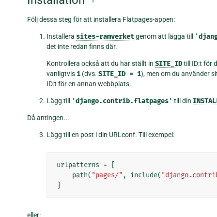
Installation
Följ dessa steg för att installera Flatpages-appen:
Installera
sites-ramverket
genom att lägga till
'djan
det inte redan finns där.
Kontrollera också att du har ställt in
SITE_ID
till ID:t fö
vanligtvis
1
(dvs.
SITE_ID
=
1
), men om du använder sit
ID:t för en annan webbplats.
Lägg till
'django.contrib.flatpages'
till din
INSTAL
Då antingen..:
Lägg till en post i din URLconf. Till exempel:
urlpatterns
=
[
path
(
"pages/"
,
include
(
"django.contri
]
eller: