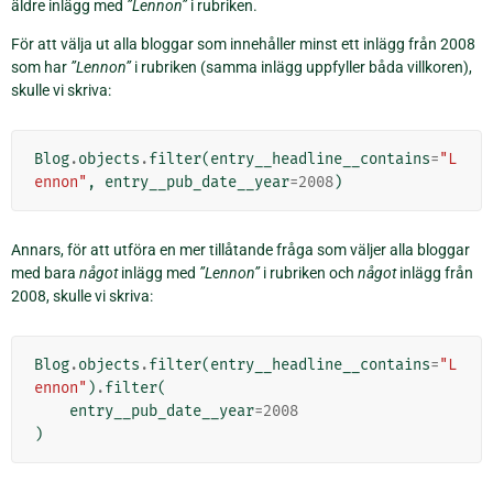
äldre inlägg med
”Lennon”
i rubriken.
För att välja ut alla bloggar som innehåller minst ett inlägg från 2008
som har
”Lennon”
i rubriken (samma inlägg uppfyller båda villkoren),
skulle vi skriva:
Blog
.
objects
.
filter
(
entry__headline__contains
=
"L
ennon"
,
entry__pub_date__year
=
2008
)
Annars, för att utföra en mer tillåtande fråga som väljer alla bloggar
med bara
något
inlägg med
”Lennon”
i rubriken och
något
inlägg från
2008, skulle vi skriva:
Blog
.
objects
.
filter
(
entry__headline__contains
=
"L
ennon"
)
.
filter
(
entry__pub_date__year
=
2008
)