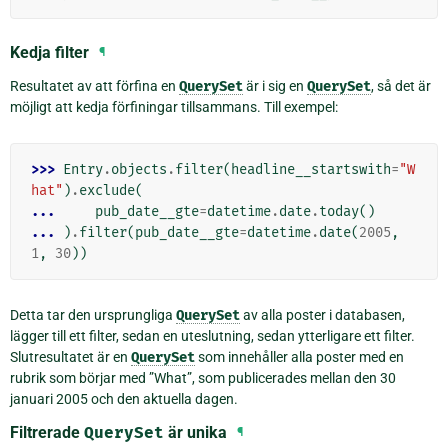
Kedja filter
¶
Resultatet av att förfina en
QuerySet
är i sig en
QuerySet
, så det är
möjligt att kedja förfiningar tillsammans. Till exempel:
>>> 
Entry
.
objects
.
filter
(
headline__startswith
=
"W
hat"
)
.
exclude
(
... 
pub_date__gte
=
datetime
.
date
.
today
()
... 
)
.
filter
(
pub_date__gte
=
datetime
.
date
(
2005
,
1
,
30
))
Detta tar den ursprungliga
QuerySet
av alla poster i databasen,
lägger till ett filter, sedan en uteslutning, sedan ytterligare ett filter.
Slutresultatet är en
QuerySet
som innehåller alla poster med en
rubrik som börjar med ”What”, som publicerades mellan den 30
januari 2005 och den aktuella dagen.
Filtrerade
QuerySet
är unika
¶