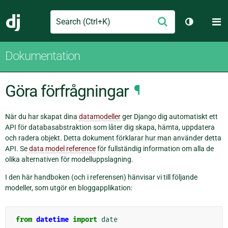
Search
M
Skicka
Django
Växla tem
Dokumentation
Göra förfrågningar
¶
När du har skapat dina
datamodeller
ger Django dig automatiskt ett
API för databasabstraktion som låter dig skapa, hämta, uppdatera
och radera objekt. Detta dokument förklarar hur man använder detta
API. Se
data model reference
för fullständig information om alla de
olika alternativen för modelluppslagning.
I den här handboken (och i referensen) hänvisar vi till följande
modeller, som utgör en bloggapplikation:
from
datetime
import
date