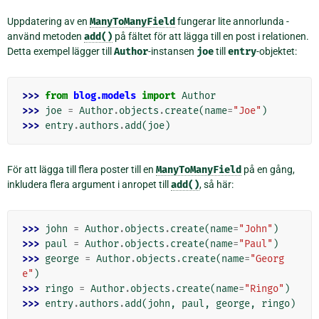
Uppdatering av en
ManyToManyField
fungerar lite annorlunda -
använd metoden
add()
på fältet för att lägga till en post i relationen.
Detta exempel lägger till
Author
-instansen
joe
till
entry
-objektet:
>>> 
from
blog.models
import
Author
>>> 
joe
=
Author
.
objects
.
create
(
name
=
"Joe"
)
>>> 
entry
.
authors
.
add
(
joe
)
För att lägga till flera poster till en
ManyToManyField
på en gång,
inkludera flera argument i anropet till
add()
, så här:
>>> 
john
=
Author
.
objects
.
create
(
name
=
"John"
)
>>> 
paul
=
Author
.
objects
.
create
(
name
=
"Paul"
)
>>> 
george
=
Author
.
objects
.
create
(
name
=
"Georg
e"
)
>>> 
ringo
=
Author
.
objects
.
create
(
name
=
"Ringo"
)
>>> 
entry
.
authors
.
add
(
john
,
paul
,
george
,
ringo
)