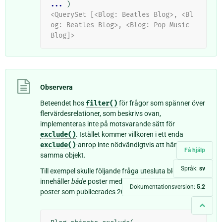
... 
)
<QuerySet [<Blog: Beatles Blog>, <Bl
og: Beatles Blog>, <Blog: Pop Music 
Blog]>
Observera
Beteendet hos
filter()
för frågor som spänner över
flervärdesrelationer, som beskrivs ovan,
implementeras inte på motsvarande sätt för
exclude()
. Istället kommer villkoren i ett enda
exclude()
-anrop inte nödvändigtvis att hänvisa till
Få hjälp
samma objekt.
Språk:
sv
Till exempel skulle följande fråga utesluta bloggar som
innehåller
både
poster med
”Lennon”
i rubriken
och
Dokumentationsversion:
5.2
poster som publicerades 2008: