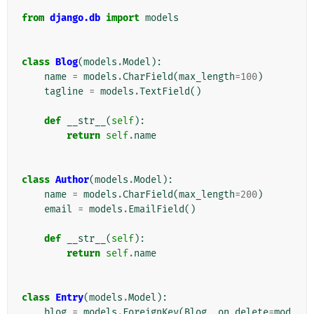
from
django.db
import
models
class
Blog
(
models
.
Model
):
name
=
models
.
CharField
(
max_length
=
100
)
tagline
=
models
.
TextField
()
def
__str__
(
self
):
return
self
.
name
class
Author
(
models
.
Model
):
name
=
models
.
CharField
(
max_length
=
200
)
email
=
models
.
EmailField
()
def
__str__
(
self
):
return
self
.
name
class
Entry
(
models
.
Model
):
blog
=
models
.
ForeignKey
(
Blog
,
on_delete
=
mod