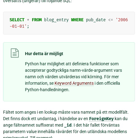
översätts (ungefär) till följande SQL:
SELECT
*
FROM
blog_entry
WHERE
pub_date
<=
'2006
-01-01'
;
Hur detta är möjligt
Python har möjlighet att definiera funktioner som
accepterar godtyckliga namn-värde-argument vars
namn och värden utvärderas vid körning. För mer
information, se
Keyword Arguments
i den officiella
Python-handledningen.
Fältet som anges i en lookup måste vara namnet på ett modellfält.
Det finns dock ett undantag, i händelse av en
ForeignKey
kan du
ange fältnamnet suffixerat med
_id
. I det här fallet förväntas
parametern value innehålla råvärdet för den utländska modellens
primärnyckel. Till exempel: