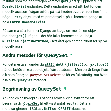
resultat som matchar frågan kommer
get()
att ge upphov till ett
DoesNotExist
undantag. Detta undantag är ett attribut för den
modellklass som frågan utförs på - så i koden ovan, om det inte finns
något
Entry
-objekt med en primärnyckel på 1, kommer Django att
höja
Entry.DoesNotExist
.
På samma sätt kommer Django att klaga om mer än ett objekt
matchar
get()
-frågan. I det här fallet kommer det att höja
MultipleObjectsReturned
, vilket återigen är ett attribut för själva
modellklassen.
Andra metoder för
QuerySet
¶
För det mesta använder du
all()
,
get()
,
filter()
och
exclude()
när du behöver leta upp objekt från databasen. Men det är långt ifrån
allt som finns; se
QuerySet API Reference
för en fullständig lista över
alla olika
QuerySet
-metoder.
Begränsning av
QuerySet
¶
Använd en delmängd av Pythons array-slicing-syntax för att
begränsa din
QuerySet
till ett visst antal resultat. Detta är
motsvarigheten till SQL:s
LIMIT
och
OFFSET
-klausuler.