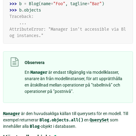
>>> 
b
=
Blog
(
name
=
"Foo"
,
tagline
=
"Bar"
)
>>> 
b
.
objects
Traceback:
    ...
AttributeError: "Manager isn't accessible via Bl
og instances."
Observera
En
Manager
är endast tillgänglig via modellklasser,
snarare än från modellinstanser, för att upprätthålla
en åtskillnad mellan operationer på ”tabellnivå” och
operationer på ”postnivå”.
Manager
är den huvudsakliga källan till querysets för en modell. Till
exempel returnerar
Blog.objects.all()
en
QuerySet
som
innehåller alla
Blog
-objekt i databasen.