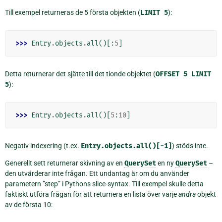
Till exempel returneras de 5 första objekten (
LIMIT
5
):
>>> 
Entry
.
objects
.
all
()[:
5
]
Detta returnerar det sjätte till det tionde objektet (
OFFSET
5
LIMIT
5
):
>>> 
Entry
.
objects
.
all
()[
5
:
10
]
Negativ indexering (t.ex.
Entry.objects.all()[-1]
) stöds inte.
Generellt sett returnerar skivning av en
QuerySet
en ny
QuerySet
–
den utvärderar inte frågan. Ett undantag är om du använder
parametern ”step” i Pythons slice-syntax. Till exempel skulle detta
faktiskt utföra frågan för att returnera en lista över varje
andra
objekt
av de första 10: