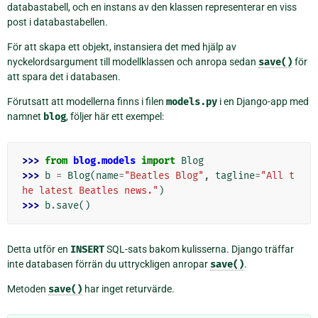
databastabell, och en instans av den klassen representerar en viss
post i databastabellen.
För att skapa ett objekt, instansiera det med hjälp av
nyckelordsargument till modellklassen och anropa sedan
save()
för
att spara det i databasen.
Förutsatt att modellerna finns i filen
models.py
i en Django-app med
namnet
blog
, följer här ett exempel:
>>> 
from
blog.models
import
Blog
>>> 
b
=
Blog
(
name
=
"Beatles Blog"
,
tagline
=
"All t
he latest Beatles news."
)
>>> 
b
.
save
()
Detta utför en
INSERT
SQL-sats bakom kulisserna. Django träffar
inte databasen förrän du uttryckligen anropar
save()
.
Metoden
save()
har inget returvärde.