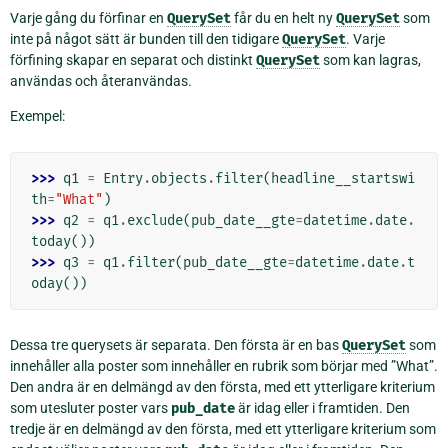
Varje gång du förfinar en
QuerySet
får du en helt ny
QuerySet
som
inte på något sätt är bunden till den tidigare
QuerySet
. Varje
förfining skapar en separat och distinkt
QuerySet
som kan lagras,
användas och återanvändas.
Exempel:
>>> 
q1
=
Entry
.
objects
.
filter
(
headline__startswi
th
=
"What"
)
>>> 
q2
=
q1
.
exclude
(
pub_date__gte
=
datetime
.
date
.
today
())
>>> 
q3
=
q1
.
filter
(
pub_date__gte
=
datetime
.
date
.
t
oday
())
Dessa tre querysets är separata. Den första är en bas
QuerySet
som
innehåller alla poster som innehåller en rubrik som börjar med ”What”.
Den andra är en delmängd av den första, med ett ytterligare kriterium
som utesluter poster vars
pub_date
är idag eller i framtiden. Den
tredje är en delmängd av den första, med ett ytterligare kriterium som