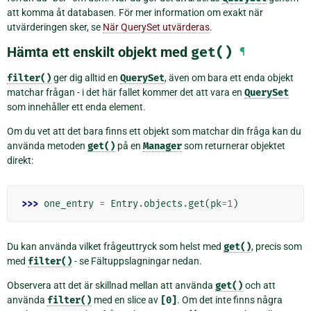
att komma åt databasen. För mer information om exakt när
utvärderingen sker, se
När QuerySet utvärderas
.
Hämta ett enskilt objekt med
get()
¶
filter()
ger dig alltid en
QuerySet
, även om bara ett enda objekt
matchar frågan - i det här fallet kommer det att vara en
QuerySet
som innehåller ett enda element.
Om du vet att det bara finns ett objekt som matchar din fråga kan du
använda metoden
get()
på en
Manager
som returnerar objektet
direkt:
>>> 
one_entry
=
Entry
.
objects
.
get
(
pk
=
1
)
Du kan använda vilket frågeuttryck som helst med
get()
, precis som
med
filter()
- se Fältuppslagningar nedan.
Observera att det är skillnad mellan att använda
get()
och att
använda
filter()
med en slice av
[0]
. Om det inte finns några