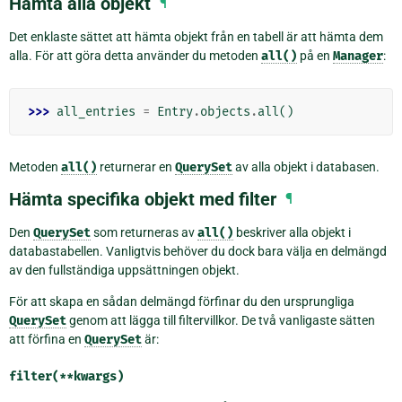
Hämta alla objekt
¶
Det enklaste sättet att hämta objekt från en tabell är att hämta dem
alla. För att göra detta använder du metoden
all()
på en
Manager
:
>>> 
all_entries
=
Entry
.
objects
.
all
()
Metoden
all()
returnerar en
QuerySet
av alla objekt i databasen.
Hämta specifika objekt med filter
¶
Den
QuerySet
som returneras av
all()
beskriver alla objekt i
databastabellen. Vanligtvis behöver du dock bara välja en delmängd
av den fullständiga uppsättningen objekt.
För att skapa en sådan delmängd förfinar du den ursprungliga
QuerySet
genom att lägga till filtervillkor. De två vanligaste sätten
att förfina en
QuerySet
är:
filter(**kwargs)