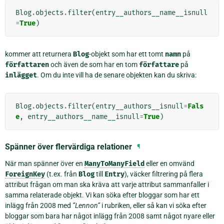
Blog
.
objects
.
filter
(
entry__authors__name__isnull
=
True
)
kommer att returnera
Blog
-objekt som har ett tomt
namn
på
författaren
och även de som har en tom
författare
på
inlägget
. Om du inte vill ha de senare objekten kan du skriva:
Blog
.
objects
.
filter
(
entry__authors__isnull
=
Fals
e
,
entry__authors__name__isnull
=
True
)
Spänner över flervärdiga relationer
¶
När man spänner över en
ManyToManyField
eller en omvänd
ForeignKey
(t.ex. från
Blog
till
Entry
), väcker filtrering på flera
attribut frågan om man ska kräva att varje attribut sammanfaller i
samma relaterade objekt. Vi kan söka efter bloggar som har ett
inlägg från 2008 med
”Lennon”
i rubriken, eller så kan vi söka efter
bloggar som bara har något inlägg från 2008 samt något nyare eller