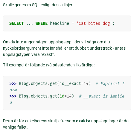
Skulle generera SQL enligt dessa linjer:
SELECT
...
WHERE
headline
=
'Cat bites dog'
;
Om du inte anger någon uppslagstyp - det vill säga om ditt
nyckelordsargument inte innehåller ett dubbelt understreck - antas
uppslagstypen vara ”exakt”.
Till exempel är följande två påståenden likvärdiga:
>>> 
Blog
.
objects
.
get
(
id__exact
=
14
)
# Explicit f
orm
>>> 
Blog
.
objects
.
get
(
id
=
14
)
# __exact is implie
d
Detta är för enkelhetens skull, eftersom
exakta
uppslagningar är det
vanliga fallet.