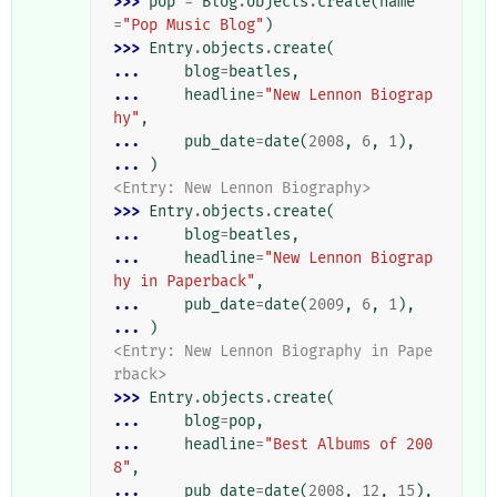
>>> 
pop
=
Blog
.
objects
.
create
(
name
=
"Pop Music Blog"
)
>>> 
Entry
.
objects
.
create
(
... 
blog
=
beatles
,
... 
headline
=
"New Lennon Biograp
hy"
,
... 
pub_date
=
date
(
2008
,
6
,
1
),
... 
)
<Entry: New Lennon Biography>
>>> 
Entry
.
objects
.
create
(
... 
blog
=
beatles
,
... 
headline
=
"New Lennon Biograp
hy in Paperback"
,
... 
pub_date
=
date
(
2009
,
6
,
1
),
... 
)
<Entry: New Lennon Biography in Pape
rback>
>>> 
Entry
.
objects
.
create
(
... 
blog
=
pop
,
... 
headline
=
"Best Albums of 200
8"
,
... 
pub_date
=
date
(
2008
,
12
,
15
),