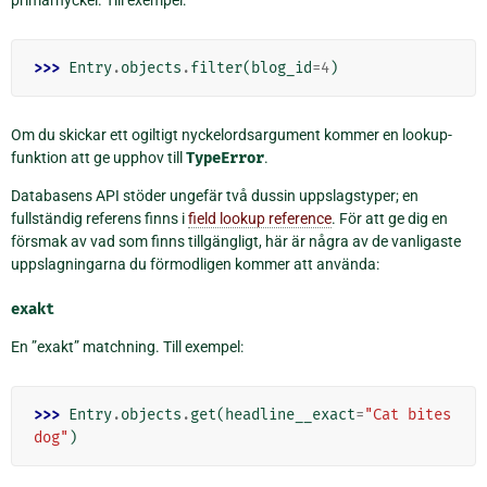
>>> 
Entry
.
objects
.
filter
(
blog_id
=
4
)
Om du skickar ett ogiltigt nyckelordsargument kommer en lookup-
funktion att ge upphov till
TypeError
.
Databasens API stöder ungefär två dussin uppslagstyper; en
fullständig referens finns i
field lookup reference
. För att ge dig en
försmak av vad som finns tillgängligt, här är några av de vanligaste
uppslagningarna du förmodligen kommer att använda:
exakt
En ”exakt” matchning. Till exempel:
>>> 
Entry
.
objects
.
get
(
headline__exact
=
"Cat bites 
dog"
)