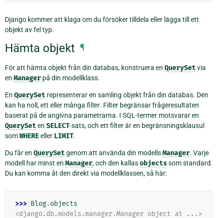
Django kommer att klaga om du försöker tilldela eller lägga till ett
objekt av fel typ.
Hämta objekt
¶
För att hämta objekt från din databas, konstruera en
QuerySet
via
en
Manager
på din modellklass.
En
QuerySet
representerar en samling objekt från din databas. Den
kan ha noll, ett eller många
filter
. Filter begränsar frågeresultaten
baserat på de angivna parametrarna. I SQL-termer motsvarar en
QuerySet
en
SELECT
-sats, och ett filter är en begränsningsklausul
som
WHERE
eller
LIMIT
.
Du får en
QuerySet
genom att använda din modells
Manager
. Varje
modell har minst en
Manager
, och den kallas
objects
som standard.
Du kan komma åt den direkt via modellklassen, så här:
>>> 
Blog
.
objects
<django.db.models.manager.Manager object at ...>