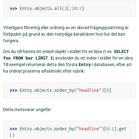
>>> 
Entry
.
objects
.
all
()[:
10
:
2
]
Ytterligare filtrering eller ordning av en skivad frågeuppsättning är
förbjuden på grund av den tvetydiga karaktären hos hur det kan
fungera.
Om du vill hämta ett
enkelt
objekt i stället för en lista (t.ex.
SELECT
foo
FROM
bar
LIMIT
1
) använder du ett index i stället för en slice.
Till exempel returnerar detta den första
Entry
i databasen, efter att
ha ordnat posterna alfabetiskt efter rubrik:
>>> 
Entry
.
objects
.
order_by
(
"headline"
)[
0
]
Detta motsvarar ungefär:
>>> 
Entry
.
objects
.
order_by
(
"headline"
)[
0
:
1
]
.
get
()