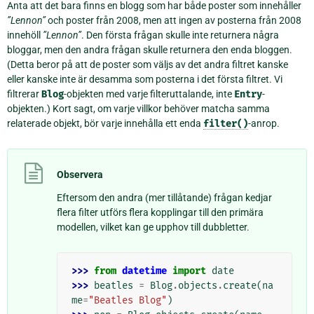
Anta att det bara finns en blogg som har både poster som innehåller
”Lennon”
och poster från 2008, men att ingen av posterna från 2008
innehöll
”Lennon”
. Den första frågan skulle inte returnera några
bloggar, men den andra frågan skulle returnera den enda bloggen.
(Detta beror på att de poster som väljs av det andra filtret kanske
eller kanske inte är desamma som posterna i det första filtret. Vi
filtrerar
Blog
-objekten med varje filteruttalande, inte
Entry
-
objekten.) Kort sagt, om varje villkor behöver matcha samma
relaterade objekt, bör varje innehålla ett enda
filter()
-anrop.
Observera
Eftersom den andra (mer tillåtande) frågan kedjar
flera filter utförs flera kopplingar till den primära
modellen, vilket kan ge upphov till dubbletter.
>>> 
from
datetime
import
date
>>> 
beatles
=
Blog
.
objects
.
create
(
na
me
=
"Beatles Blog"
)