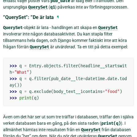
endast väljer poster vars
pub_date
är idag eller i framtiden. Den
ursprungliga
QuerySet
(
q1
) påverkas inte av förfiningsprocessen.
”QuerySet”: ”De är lata
¶
QuerySet
-objekt är lata - handlingen att skapa en
QuerySet
involverar inte någon databasaktivitet. Du kan stapla filter
tillsammans hela dagen, och Django kommer faktiskt inte att köra
frågan förrän
QuerySet
är
utvärderad
. Ta en titt på detta exempel:
>>> 
q
=
Entry
.
objects
.
filter
(
headline__startswit
h
=
"What"
)
>>> 
q
=
q
.
filter
(
pub_date__lte
=
datetime
.
date
.
tod
ay
())
>>> 
q
=
q
.
exclude
(
body_text__icontains
=
"food"
)
>>> 
print
(
q
)
Även om det här ser ut som tre träffar i databasen, träffar den i själva
verket databasen bara en gång, på den sista raden (
print(q)
). I
allmänhet hämtas inte resultaten från en
QuerySet
från databasen
förrän du ”ber” om dem. När du gör det
utvärderas
QuerySet
genom