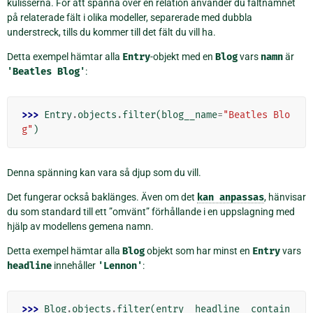
kulisserna. För att spänna över en relation använder du fältnamnet
på relaterade fält i olika modeller, separerade med dubbla
understreck, tills du kommer till det fält du vill ha.
Detta exempel hämtar alla
Entry
-objekt med en
Blog
vars
namn
är
'Beatles
Blog'
:
>>> 
Entry
.
objects
.
filter
(
blog__name
=
"Beatles Blo
g"
)
Denna spänning kan vara så djup som du vill.
Det fungerar också baklänges. Även om det
kan
anpassas
, hänvisar
du som standard till ett ”omvänt” förhållande i en uppslagning med
hjälp av modellens gemena namn.
Detta exempel hämtar alla
Blog
objekt som har minst en
Entry
vars
headline
innehåller
'Lennon'
:
>>> 
Blog
.
objects
.
filter
(
entry__headline__contain