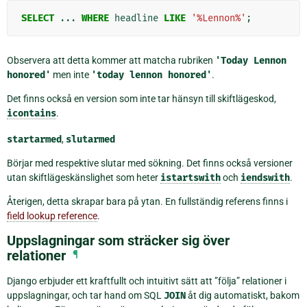
SELECT
...
WHERE
headline
LIKE
'%Lennon%'
;
Observera att detta kommer att matcha rubriken
'Today
Lennon
honored'
men inte
'today
lennon
honored'
.
Det finns också en version som inte tar hänsyn till skiftlägeskod,
icontains
.
startarmed
,
slutarmed
Börjar med respektive slutar med sökning. Det finns också versioner
utan skiftlägeskänslighet som heter
istartswith
och
iendswith
.
Återigen, detta skrapar bara på ytan. En fullständig referens finns i
field lookup reference
.
Uppslagningar som sträcker sig över
relationer
¶
Django erbjuder ett kraftfullt och intuitivt sätt att ”följa” relationer i
uppslagningar, och tar hand om SQL
JOIN
åt dig automatiskt, bakom