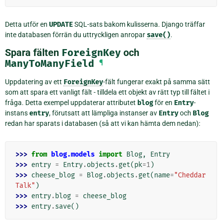
Detta utför en
UPDATE
SQL-sats bakom kulisserna. Django träffar
inte databasen förrän du uttryckligen anropar
save()
.
Spara fälten
ForeignKey
och
ManyToManyField
¶
Uppdatering av ett
ForeignKey
-fält fungerar exakt på samma sätt
som att spara ett vanligt fält - tilldela ett objekt av rätt typ till fältet i
fråga. Detta exempel uppdaterar attributet
blog
för en
Entry
-
instans
entry
, förutsatt att lämpliga instanser av
Entry
och
Blog
redan har sparats i databasen (så att vi kan hämta dem nedan):
>>> 
from
blog.models
import
Blog
,
Entry
>>> 
entry
=
Entry
.
objects
.
get
(
pk
=
1
)
>>> 
cheese_blog
=
Blog
.
objects
.
get
(
name
=
"Cheddar 
Talk"
)
>>> 
entry
.
blog
=
cheese_blog
>>> 
entry
.
save
()