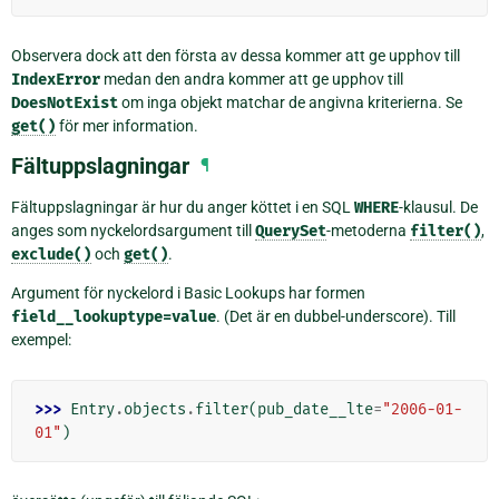
Observera dock att den första av dessa kommer att ge upphov till
IndexError
medan den andra kommer att ge upphov till
DoesNotExist
om inga objekt matchar de angivna kriterierna. Se
get()
för mer information.
Fältuppslagningar
¶
Fältuppslagningar är hur du anger köttet i en SQL
WHERE
-klausul. De
anges som nyckelordsargument till
QuerySet
-metoderna
filter()
,
exclude()
och
get()
.
Argument för nyckelord i Basic Lookups har formen
field__lookuptype=value
. (Det är en dubbel-underscore). Till
exempel:
>>> 
Entry
.
objects
.
filter
(
pub_date__lte
=
"2006-01-
01"
)