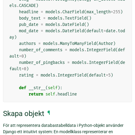
els
.
CASCADE
)
headline
=
models
.
CharField
(
max_length
=
255
)
body_text
=
models
.
TextField
()
pub_date
=
models
.
DateField
()
mod_date
=
models
.
DateField
(
default
=
date
.
tod
ay
)
authors
=
models
.
ManyToManyField
(
Author
)
number_of_comments
=
models
.
IntegerField
(
def
ault
=
0
)
number_of_pingbacks
=
models
.
IntegerField
(
de
fault
=
0
)
rating
=
models
.
IntegerField
(
default
=
5
)
def
__str__
(
self
):
return
self
.
headline
Skapa objekt
¶
För att representera databastabelldata i Python-objekt använder
Django ett intuitivt system: En modellklass representerar en