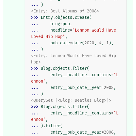
... 
)
<Entry: Best Albums of 2008>
>>> 
Entry
.
objects
.
create
(
... 
blog
=
pop
,
... 
headline
=
"Lennon Would Have 
Loved Hip Hop"
,
... 
pub_date
=
date
(
2020
,
4
,
1
),
... 
)
<Entry: Lennon Would Have Loved Hip 
Hop>
>>> 
Blog
.
objects
.
filter
(
... 
entry__headline__contains
=
"L
ennon"
,
... 
entry__pub_date__year
=
2008
,
... 
)
<QuerySet [<Blog: Beatles Blog>]>
>>> 
Blog
.
objects
.
filter
(
... 
entry__headline__contains
=
"L
ennon"
,
... 
)
.
filter
(
... 
entry__pub_date__year
=
2008
,