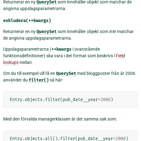
Returnerar en ny
QuerySet
som innehåller objekt som matchar de
angivna uppslagsparametrarna.
exkludera(**kwargs)
Returnerar en ny
QuerySet
som innehåller objekt som
inte
matchar
de angivna uppslagsparametrarna.
Uppslagsparametrarna (
**kwargs
i ovanstående
funktionsdefinitioner) ska vara i det format som beskrivs i
Field
lookups
nedan.
Om du till exempel vill få en
QuerySet
med bloggposter från år 2006
använder du
filter()
så här:
Entry
.
objects
.
filter
(
pub_date__year
=
2006
)
Med den förvalda managerklassen är det samma sak som:
Entry
.
objects
.
all
()
.
filter
(
pub_date__year
=
2006
)