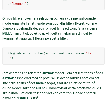
s
=
"Lennon"
)
Om du filtrerar över flera relationer och en av de mellanliggande
modellerna inte har ett värde som uppfyller filtervillkoret, kommer
Django att behandla det som om det finns ett tomt (alla värden är
NULL
), men giltigt, objekt där. Allt detta innebär är att inget fel
kommer att uppstå. Till exempel i detta filter:
Blog
.
objects
.
filter
(
entry__authors__name
=
"Lenno
n"
)
(om det fanns en relaterad
Author
-modell), om det inte fanns någon
author
associerad med en post, skulle det behandlas som om det
inte heller fanns något
name
bifogat, snarare än att ge ett fel på
grund av den saknade
author
. Vanligtvis är detta precis vad du vill
ska hända. Det enda fallet där det kan vara förvirrande är om du
använder
isnull
. Alltså: