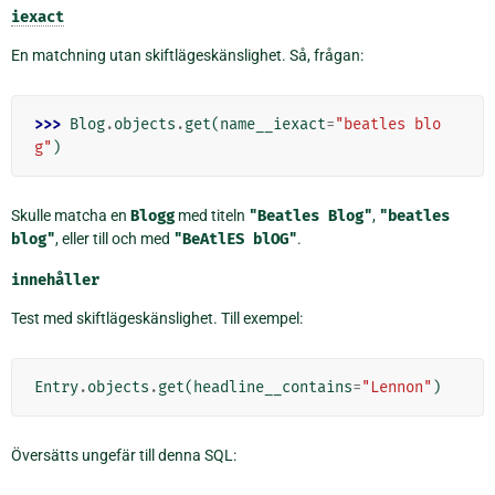
iexact
En matchning utan skiftlägeskänslighet. Så, frågan:
>>> 
Blog
.
objects
.
get
(
name__iexact
=
"beatles blo
g"
)
Skulle matcha en
Blogg
med titeln
"Beatles
Blog"
,
"beatles
blog"
, eller till och med
"BeAtlES
blOG"
.
innehåller
Test med skiftlägeskänslighet. Till exempel:
Entry
.
objects
.
get
(
headline__contains
=
"Lennon"
)
Översätts ungefär till denna SQL: