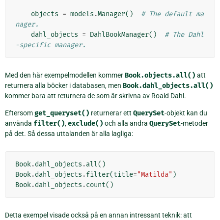
objects
=
models
.
Manager
()
# The default ma
nager.
dahl_objects
=
DahlBookManager
()
# The Dahl
-specific manager.
Med den här exempelmodellen kommer
Book.objects.all()
att
returnera alla böcker i databasen, men
Book.dahl_objects.all()
kommer bara att returnera de som är skrivna av Roald Dahl.
Eftersom
get_queryset()
returnerar ett
QuerySet
-objekt kan du
använda
filter()
,
exclude()
och alla andra
QuerySet
-metoder
på det. Så dessa uttalanden är alla lagliga:
Book
.
dahl_objects
.
all
()
Book
.
dahl_objects
.
filter
(
title
=
"Matilda"
)
Book
.
dahl_objects
.
count
()
Detta exempel visade också på en annan intressant teknik: att