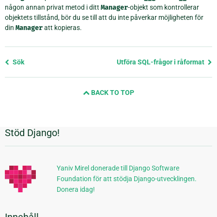
någon annan privat metod i ditt
Manager
-objekt som kontrollerar
objektets tillstånd, bör du se till att du inte påverkar möjligheten för
din
Manager
att kopieras.
Föregående
Sök
Utföra SQL-frågor i råformat
sida
och
BACK TO TOP
nästa
sida
Stöd Django!
Ytterligare
information
Yaniv Mirel donerade till Django Software
Foundation för att stödja Django-utvecklingen.
Donera idag!
Innehåll