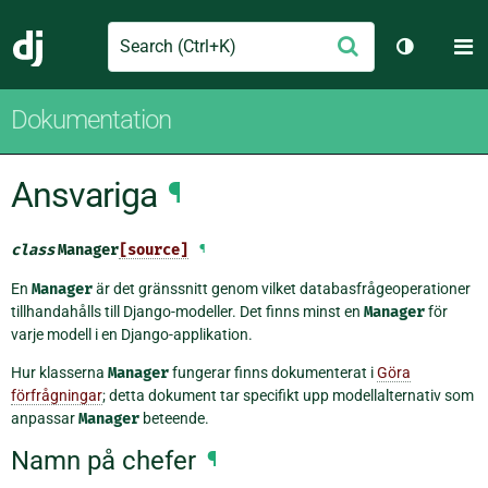
Search
M
Skicka
Django
Växla tem
Dokumentation
Ansvariga
¶
class
Manager
[source]
¶
En
Manager
är det gränssnitt genom vilket databasfrågeoperationer
tillhandahålls till Django-modeller. Det finns minst en
Manager
för
varje modell i en Django-applikation.
Hur klasserna
Manager
fungerar finns dokumenterat i
Göra
förfrågningar
; detta dokument tar specifikt upp modellalternativ som
anpassar
Manager
beteende.
Namn på chefer
¶