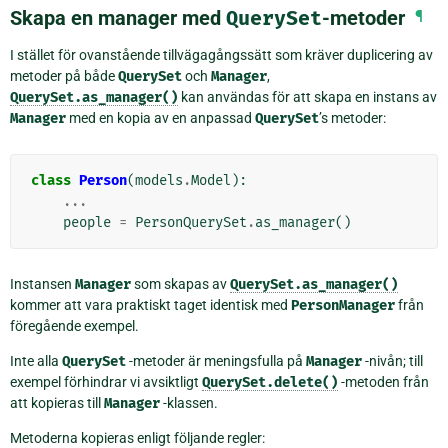
Skapa en manager med
QuerySet
-metoder
¶
I stället för ovanstående tillvägagångssätt som kräver duplicering av
metoder på både
QuerySet
och
Manager
,
QuerySet.as_manager()
kan användas för att skapa en instans av
Manager
med en kopia av en anpassad
QuerySet
’s metoder:
class
Person
(
models
.
Model
):
...
people
=
PersonQuerySet
.
as_manager
()
Instansen
Manager
som skapas av
QuerySet.as_manager()
kommer att vara praktiskt taget identisk med
PersonManager
från
föregående exempel.
Inte alla
QuerySet
-metoder är meningsfulla på
Manager
-nivån; till
exempel förhindrar vi avsiktligt
QuerySet.delete()
-metoden från
att kopieras till
Manager
-klassen.
Metoderna kopieras enligt följande regler: