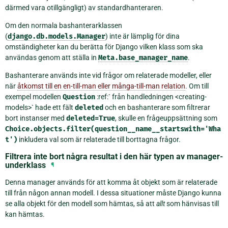
därmed vara otillgängligt) av standardhanteraren.
Om den normala bashanterarklassen
(
django.db.models.Manager
) inte är lämplig för dina
omständigheter kan du berätta för Django vilken klass som ska
användas genom att ställa in
Meta.base_manager_name
.
Bashanterare används inte vid frågor om relaterade modeller, eller
när
åtkomst till en en-till-man eller många-till-man relation
. Om till
exempel modellen
Question
:ref:` från handledningen <creating-
models>` hade ett fält
deleted
och en bashanterare som filtrerar
bort instanser med
deleted=True
, skulle en frågeuppsättning som
Choice.objects.filter(question__name__startswith='Wha
t')
inkludera val som är relaterade till borttagna frågor.
Filtrera inte bort några resultat i den här typen av manager-
underklass
¶
Denna manager används för att komma åt objekt som är relaterade
till från någon annan modell. I dessa situationer måste Django kunna
se alla objekt för den modell som hämtas, så att
allt
som hänvisas till
kan hämtas.