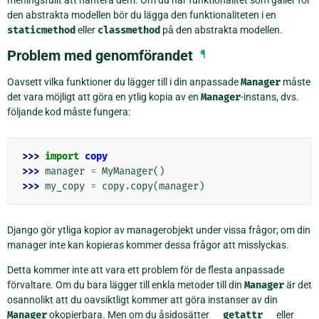
den abstrakta modellen bör du lägga den funktionaliteten i en
staticmethod
eller
classmethod
på den abstrakta modellen.
Problem med genomförandet
¶
Oavsett vilka funktioner du lägger till i din anpassade
Manager
måste
det vara möjligt att göra en ytlig kopia av en
Manager
-instans, dvs.
följande kod måste fungera:
>>> 
import
copy
>>> 
manager
=
MyManager
()
>>> 
my_copy
=
copy
.
copy
(
manager
)
Django gör ytliga kopior av managerobjekt under vissa frågor; om din
manager inte kan kopieras kommer dessa frågor att misslyckas.
Detta kommer inte att vara ett problem för de flesta anpassade
förvaltare. Om du bara lägger till enkla metoder till din
Manager
är det
osannolikt att du oavsiktligt kommer att göra instanser av din
Manager
okopierbara. Men om du åsidosätter
__getattr__
eller