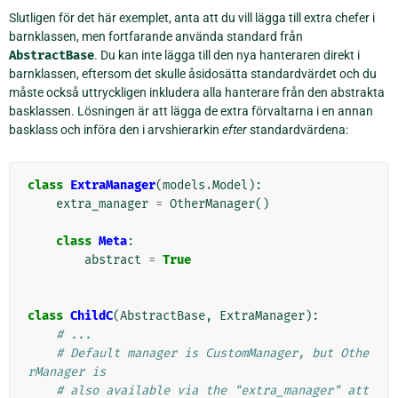
Slutligen för det här exemplet, anta att du vill lägga till extra chefer i
barnklassen, men fortfarande använda standard från
AbstractBase
. Du kan inte lägga till den nya hanteraren direkt i
barnklassen, eftersom det skulle åsidosätta standardvärdet och du
måste också uttryckligen inkludera alla hanterare från den abstrakta
basklassen. Lösningen är att lägga de extra förvaltarna i en annan
basklass och införa den i arvshierarkin
efter
standardvärdena:
class
ExtraManager
(
models
.
Model
):
extra_manager
=
OtherManager
()
class
Meta
:
abstract
=
True
class
ChildC
(
AbstractBase
,
ExtraManager
):
# ...
# Default manager is CustomManager, but Othe
rManager is
# also available via the "extra_manager" att