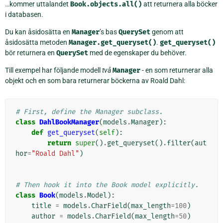
…kommer uttalandet
Book.objects.all()
att returnera alla böcker
i databasen.
Du kan åsidosätta en
Manager
’s bas
QuerySet
genom att
åsidosätta metoden
Manager.get_queryset()
.
get_queryset()
bör returnera en
QuerySet
med de egenskaper du behöver.
Till exempel har följande modell
två
Manager
- en som returnerar alla
objekt och en som bara returnerar böckerna av Roald Dahl:
# First, define the Manager subclass.
class
DahlBookManager
(
models
.
Manager
):
def
get_queryset
(
self
):
return
super
()
.
get_queryset
()
.
filter
(
aut
hor
=
"Roald Dahl"
)
# Then hook it into the Book model explicitly.
class
Book
(
models
.
Model
):
title
=
models
.
CharField
(
max_length
=
100
)
author
=
models
.
CharField
(
max_length
=
50
)