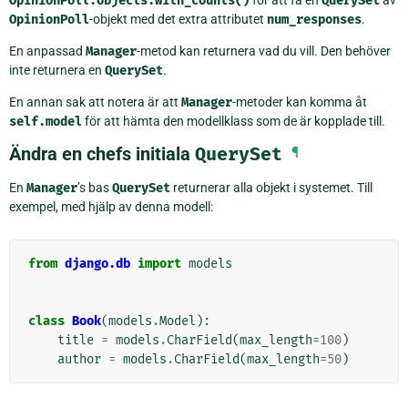
OpinionPoll.objects.with_counts()
QuerySet
OpinionPoll
-objekt med det extra attributet
num_responses
.
En anpassad
Manager
-metod kan returnera vad du vill. Den behöver
inte returnera en
QuerySet
.
En annan sak att notera är att
Manager
-metoder kan komma åt
self.model
för att hämta den modellklass som de är kopplade till.
Ändra en chefs initiala
QuerySet
¶
En
Manager
’s bas
QuerySet
returnerar alla objekt i systemet. Till
exempel, med hjälp av denna modell:
from
django.db
import
models
class
Book
(
models
.
Model
):
title
=
models
.
CharField
(
max_length
=
100
)
author
=
models
.
CharField
(
max_length
=
50
)