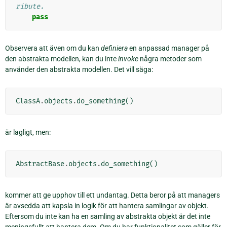
ribute.
pass
Observera att även om du kan
definiera
en anpassad manager på
den abstrakta modellen, kan du inte
invoke
några metoder som
använder den abstrakta modellen. Det vill säga:
ClassA
.
objects
.
do_something
()
är lagligt, men:
AbstractBase
.
objects
.
do_something
()
kommer att ge upphov till ett undantag. Detta beror på att managers
är avsedda att kapsla in logik för att hantera samlingar av objekt.
Eftersom du inte kan ha en samling av abstrakta objekt är det inte
meningsfullt att hantera dem. Om du har funktionalitet som gäller för