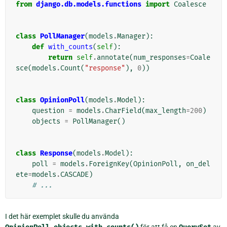
from
django.db.models.functions
import
Coalesce
class
PollManager
(
models
.
Manager
):
def
with_counts
(
self
):
return
self
.
annotate
(
num_responses
=
Coale
sce
(
models
.
Count
(
"response"
),
0
))
class
OpinionPoll
(
models
.
Model
):
question
=
models
.
CharField
(
max_length
=
200
)
objects
=
PollManager
()
class
Response
(
models
.
Model
):
poll
=
models
.
ForeignKey
(
OpinionPoll
,
on_del
ete
=
models
.
CASCADE
)
# ...
I det här exemplet skulle du använda
för att få en
av