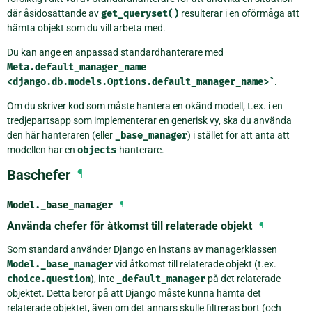
där åsidosättande av
get_queryset()
resulterar i en oförmåga att
hämta objekt som du vill arbeta med.
Du kan ange en anpassad standardhanterare med
Meta.default_manager_name
<django.db.models.Options.default_manager_name>`
.
Om du skriver kod som måste hantera en okänd modell, t.ex. i en
tredjepartsapp som implementerar en generisk vy, ska du använda
den här hanteraren (eller
_base_manager
) i stället för att anta att
modellen har en
objects
-hanterare.
Baschefer
¶
Model.
_base_manager
¶
Använda chefer för åtkomst till relaterade objekt
¶
Som standard använder Django en instans av managerklassen
Model._base_manager
vid åtkomst till relaterade objekt (t.ex.
choice.question
), inte
_default_manager
på det relaterade
objektet. Detta beror på att Django måste kunna hämta det
relaterade objektet, även om det annars skulle filtreras bort (och