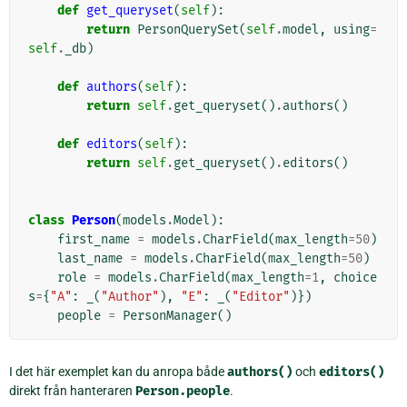
def
get_queryset
(
self
):
return
PersonQuerySet
(
self
.
model
,
using
=
self
.
_db
)
def
authors
(
self
):
return
self
.
get_queryset
()
.
authors
()
def
editors
(
self
):
return
self
.
get_queryset
()
.
editors
()
class
Person
(
models
.
Model
):
first_name
=
models
.
CharField
(
max_length
=
50
)
last_name
=
models
.
CharField
(
max_length
=
50
)
role
=
models
.
CharField
(
max_length
=
1
,
choice
s
=
{
"A"
:
_
(
"Author"
),
"E"
:
_
(
"Editor"
)})
people
=
PersonManager
()
I det här exemplet kan du anropa både
authors()
och
editors()
direkt från hanteraren
Person.people
.