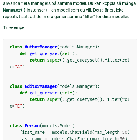
använda flera managers på samma modell. Du kan koppla så många
Manager()
-instanser till en modell som du vill. Detta är ett icke-
repetitivt sätt att definiera gemensamma ”filter” för dina modeller.
Till exempel:
class
AuthorManager
(
models
.
Manager
):
def
get_queryset
(
self
):
return
super
()
.
get_queryset
()
.
filter
(
rol
e
=
"A"
)
class
EditorManager
(
models
.
Manager
):
def
get_queryset
(
self
):
return
super
()
.
get_queryset
()
.
filter
(
rol
e
=
"E"
)
class
Person
(
models
.
Model
):
first_name
=
models
.
CharField
(
max_length
=
50
)
last_name
=
models
.
CharField
(
max_length
=
50
)