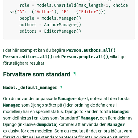
role
=
models
.
CharField
(
max_length
=
1
,
choice
s
=
{
"A"
:
_
(
"Author"
),
"E"
:
_
(
"Editor"
)})
people
=
models
.
Manager
()
authors
=
AuthorManager
()
editors
=
EditorManager
()
I det här exemplet kan du begära
Person.authors.all()
,
Person.editors.all()
och
Person.people.all()
, vilket ger
förutsägbara resultat.
Förvaltare som standard
¶
Model.
_default_manager
¶
Om du använder anpassade
Manager
-objekt, notera att den första
Manager
som Django stöter på (i den ordning de definieras i
modellen) har en speciell status. Django tolkar den första
Manager
som definieras i en klass som ”standard”
Manager
, och flera delar av
Django (inklusive
dumpdata
) kommer att använda den
Manager
exklusivt för den modellen. Som ett resultat är det en bra idé att vara
försiktig i ditt val av standardhanterare för att undvika en situation