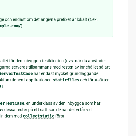
e och endast om det angivna prefixet är lokalt (t.ex.
mple.com/
).
ället för den inbyggda testklienten (dvs. när du använder
ngarna serveras tillsammans med resten av innehållet så att
ServerTestCase
har endast mycket grundläggande
l sökfunktionen i applikationen
staticfiles
och förutsätter
OT
.
erTestCase
, en underklass av den inbyggda som har
 dessa tester på ett sätt som liknar det vi får vid
a in dem med
collectstatic
först.