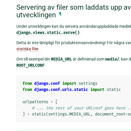
Servering av filer som laddats upp a
utvecklingen
¶
Under utvecklingen kan du servera användaruppladdade mediefi
django.views.static.serve()
.
Detta är inte lämpligt för produktionsanvändning! För några vanl
statiska filer
.
Om till exempel din
MEDIA_URL
är definierad som
media/
, kan 
ROOT_URLCONF
:
from
django.conf
import
settings
from
django.conf.urls.static
import
static
urlpatterns
=
[
# ... the rest of your URLconf goes here .
]
+
static
(
settings
.
MEDIA_URL
,
document_root
=
s