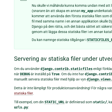
Nu skulle vi
måhända
kunna komma undan med att lägg
(snarare än att skapa en annan
my_app
underkatalog
kommer att använda den första statiska filen som d
fil med samma namn i en
annan
applikation skulle D
Django på den rätta, och det bästa sättet att säkers
genom att lägga dessa statiska filer i
en annan
katal
Du kan namnge statiska tillgångar i
STATICFILES_
Servering av statiska filer under utve
Om du använder
django.contrib.staticfiles
enligt förk
när
DEBUG
är inställd på
True
. Om du inte har
django.contri
manuellt servera statiska filer med hjälp av vyn
django.views
Detta är inte lämpligt för produktionsanvändning! För några vanl
statiska filer
.
Till exempel, om din
STATIC_URL
är definierad som
static/
, k
urls.py
: