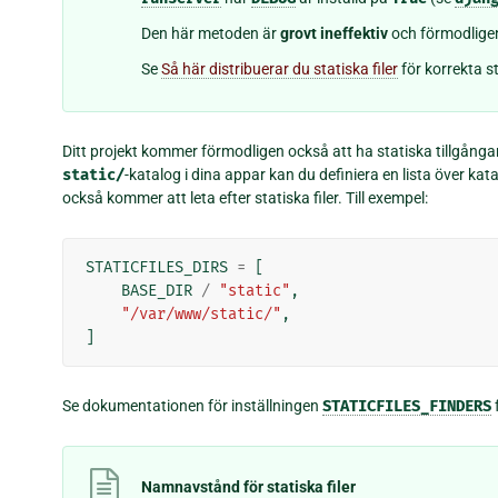
Den här metoden är
grovt ineffektiv
och förmodlig
Se
Så här distribuerar du statiska filer
för korrekta st
Ditt projekt kommer förmodligen också att ha statiska tillgånga
static/
-katalog i dina appar kan du definiera en lista över kata
också kommer att leta efter statiska filer. Till exempel:
STATICFILES_DIRS
=
[
BASE_DIR
/
"static"
,
"/var/www/static/"
,
]
Se dokumentationen för inställningen
STATICFILES_FINDERS
Namnavstånd för statiska filer