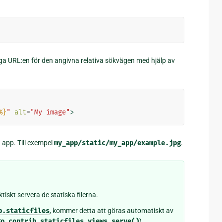
ga URL:en för den angivna relativa sökvägen med hjälp av
%}
"
alt
=
"My image"
>
n app. Till exempel
my_app/static/my_app/example.jpg
.
iskt servera de statiska filerna.
b.staticfiles
, kommer detta att göras automatiskt av
go.contrib.staticfiles.views.serve()
).