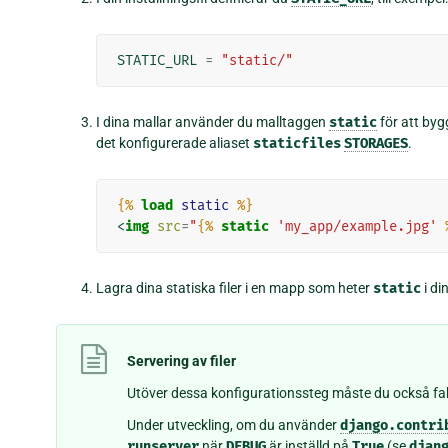
STATIC_URL
=
"static/"
I dina mallar använder du malltaggen
static
för att byg
det konfigurerade aliaset
staticfiles
STORAGES
.
{%
load
static
%}
<
img
src
=
"
{%
static
'my_app/example.jpg'
Lagra dina statiska filer i en mapp som heter
static
i di
Servering av filer
Utöver dessa konfigurationssteg måste du också fakt
Under utveckling, om du använder
django.contri
runserver
när
DEBUG
är inställd på
True
(se
djan