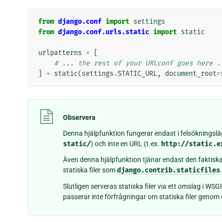
from
django.conf
import
settings
from
django.conf.urls.static
import
static
urlpatterns
=
[
# ... the rest of your URLconf goes here .
]
+
static
(
settings
.
STATIC_URL
,
document_root
=
Observera
Denna hjälpfunktion fungerar endast i felsökningsläg
static/
) och inte en URL (t.ex.
http://static.e
Även denna hjälpfunktion tjänar endast den faktisk
statiska filer som
django.contrib.staticfiles
.
Slutligen serveras statiska filer via ett omslag i WS
passerar inte förfrågningar om statiska filer geno