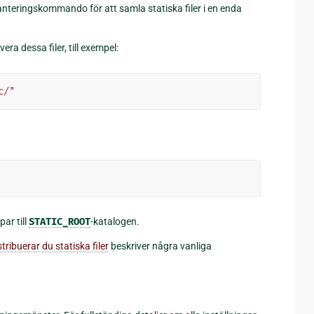
anteringskommando för att samla statiska filer i en enda
vera dessa filer, till exempel:
c/"
ar till
STATIC_ROOT
-katalogen.
tribuerar du statiska filer
beskriver några vanliga