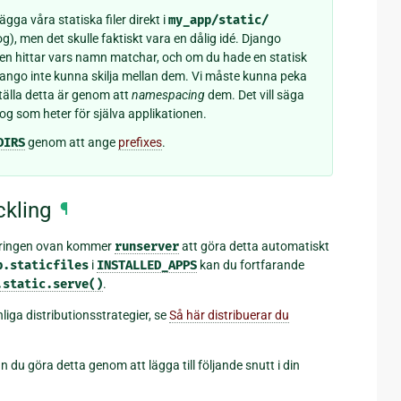
a våra statiska filer direkt i
my_app/static/
), men det skulle faktiskt vara en dålig idé. Django
en hittar vars namn matchar, och om du hade en statisk
jango inte kunna skilja mellan dem. Vi måste kunna peka
tälla detta är genom att
namespacing
dem. Det vill säga
og som heter för själva applikationen.
DIRS
genom att ange
prefixes
.
ckling
¶
laringen ovan kommer
runserver
att göra detta automatiskt
b.staticfiles
i
INSTALLED_APPS
kan du fortfarande
.static.serve()
.
iga distributionsstrategier, se
Så här distribuerar du
an du göra detta genom att lägga till följande snutt i din