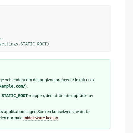
..
settings
.
STATIC_ROOT
)
e och endast om det angivna prefixet är lokalt (t.ex.
xample.com/
).
a
STATIC_ROOT
-mappen; den utför inte upptäckt av
GI:s applikationslager. Som en konsekvens av detta
m den normala
middleware-kedjan
.