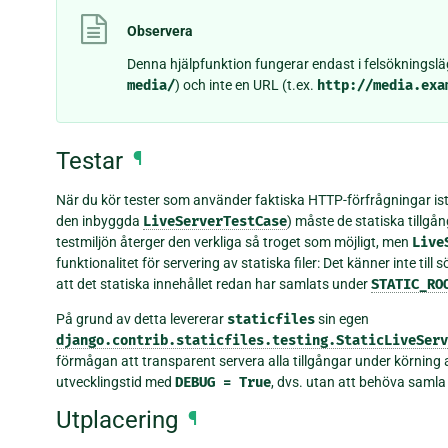
Observera
Denna hjälpfunktion fungerar endast i felsökningsläg
media/
) och inte en URL (t.ex.
http://media.exa
Testar
¶
När du kör tester som använder faktiska HTTP-förfrågningar ist
den inbyggda
LiveServerTestCase
) måste de statiska tillgå
testmiljön återger den verkliga så troget som möjligt, men
Live
funktionalitet för servering av statiska filer: Det känner inte til
att det statiska innehållet redan har samlats under
STATIC_RO
På grund av detta levererar
staticfiles
sin egen
django.contrib.staticfiles.testing.StaticLiveServ
förmågan att transparent servera alla tillgångar under körning av
utvecklingstid med
DEBUG
=
True
, dvs. utan att behöva saml
Utplacering
¶