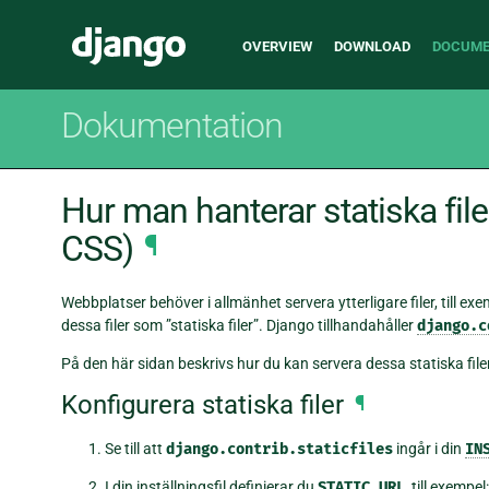
Main
Django
OVERVIEW
DOWNLOAD
DOCUME
navigation
Dokumentation
Hur man hanterar statiska filer 
CSS)
¶
Webbplatser behöver i allmänhet servera ytterligare filer, till exem
dessa filer som ”statiska filer”. Django tillhandahåller
django.c
På den här sidan beskrivs hur du kan servera dessa statiska filer
Konfigurera statiska filer
¶
Se till att
django.contrib.staticfiles
ingår i din
IN
I din inställningsfil definierar du
STATIC_URL
, till exempel: