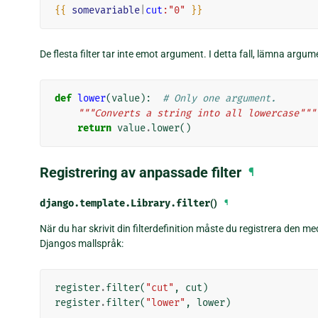
{{
somevariable
|
cut
:"0"
}}
De flesta filter tar inte emot argument. I detta fall, lämna argum
def
lower
(
value
):
# Only one argument.
"""Converts a string into all lowercase"""
return
value
.
lower
()
Registrering av anpassade filter
¶
django.template.Library.
filter
()
¶
När du har skrivit din filterdefinition måste du registrera den m
Djangos mallspråk:
register
.
filter
(
"cut"
,
cut
)
register
.
filter
(
"lower"
,
lower
)