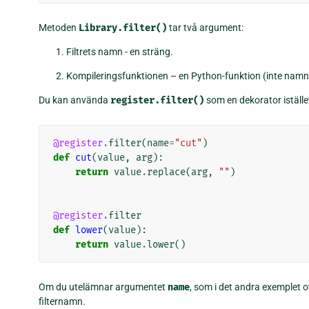
Metoden
Library.filter()
tar två argument:
Filtrets namn - en sträng.
Kompileringsfunktionen – en Python-funktion (inte namn
Du kan använda
register.filter()
som en dekorator iställe
@register
.
filter
(
name
=
"cut"
)
def
cut
(
value
,
arg
):
return
value
.
replace
(
arg
,
""
)
@register
.
filter
def
lower
(
value
):
return
value
.
lower
()
Om du utelämnar argumentet
name
, som i det andra exemplet
filternamn.