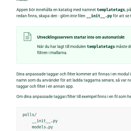
Appen bör innehålla en katalog med namnet
templatetags
, 
redan finns, skapa den - glöm inte filen
__init__.py
för att se
Utvecklingsservern startar inte om automatiskt
När du har lagt till modulen
templatetags
måste du
filtren i mallarna.
Dina anpassade taggar och filter kommer att finnas i en modul 
namn som du använder för att ladda taggarna senare, så var n
taggar och filter i en annan app.
Om dina anpassade taggar/filter till exempel finns i en fil som h
polls/

    __init__.py

    models.py
