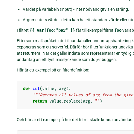
Värdet på variabeln (input) - inte nödvändigtvis en sträng.
Argumentets värde - detta kan ha ett standardvärde eller ute
I filtret
{{
var|foo:"bar"
}}
får till exempel filtret
foo
variab
Eftersom mallspråket inte tillhandahåller undantagshantering k
exponeras som ett serverfel. Därför bör filterfunktioner undvika
att returnera. När det gäller indata som representerar en tydlig 
undantag än ett tyst misslyckande som döljer buggen.
Här är ett exempel på en filterdefinition:
def
cut
(
value
,
arg
):
"""Removes all values of arg from the give
return
value
.
replace
(
arg
,
""
)
Och här är ett exempel på hur det filtret skulle kunna användas: