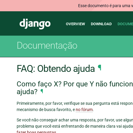
Esse documento é para uma ve
Main
Django
OVERVIEW
DOWNLOAD
DOCUME
navigation
Documentação
FAQ: Obtendo ajuda
¶
Como faço X? Por que Y não funcion
ajuda?
¶
Primeiramente, por favor, verifique se sua pergunta está respo
mecanismo de busca favorito, e
no fórum
.
Se você não conseguir achar uma resposta, por favor, use algu
problema que você está enfrentando de maneira clara vai ajudar
fazer boas perguntas
.