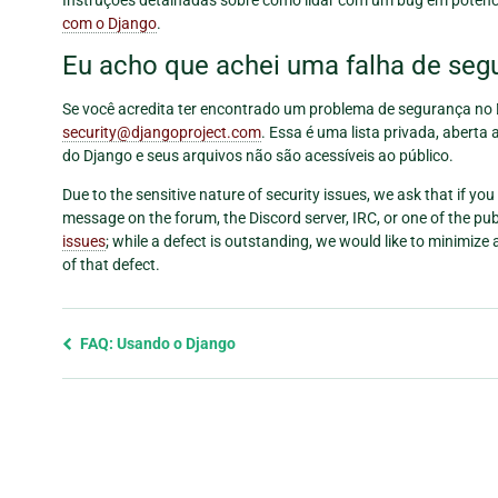
com o Django
.
Eu acho que achei uma falha de seg
Se você acredita ter encontrado um problema de segurança no
security
@
djangoproject
.
com
. Essa é uma lista privada, abert
do Django e seus arquivos não são acessíveis ao público.
Due to the sensitive nature of security issues, we ask that if yo
message on the forum, the Discord server, IRC, or one of the pub
issues
; while a defect is outstanding, we would like to minimiz
of that defect.
Previous
FAQ: Usando o Django
page
and
next
page