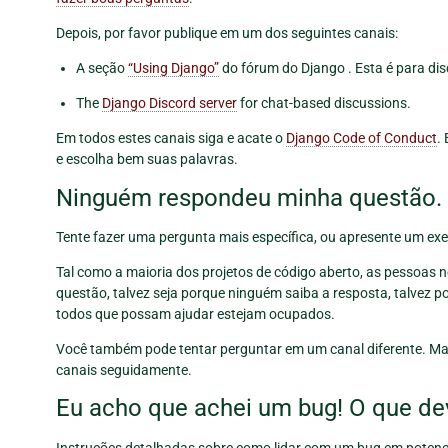
Depois, por favor publique em um dos seguintes canais:
A seção
“Using Django”
do fórum do Django . Esta é para d
The
Django Discord server
for chat-based discussions.
Em todos estes canais siga e acate o
Django Code of Conduct
.
e escolha bem suas palavras.
Ninguém respondeu minha questão. 
Tente fazer uma pergunta mais específica, ou apresente um ex
Tal como a maioria dos projetos de código aberto, as pessoas 
questão, talvez seja porque ninguém saiba a resposta, talvez 
todos que possam ajudar estejam ocupados.
Você também pode tentar perguntar em um canal diferente. Mas
canais seguidamente.
Eu acho que achei um bug! O que de
Instruções detalhadas sobre como lidar com um bug em poten