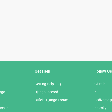
Get Help
Follow Us
Getting Help FAQ
GitHub
ango
Django Discord
X
Official Django Forum
Fediverse 
 Issue
Bluesky