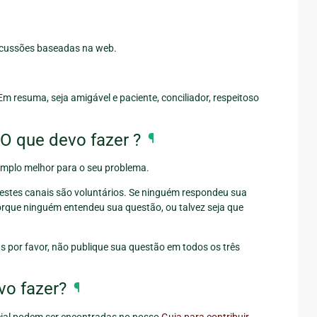
iscussões baseadas na web.
 Em resuma, seja amigável e paciente, conciliador, respeitoso
O que devo fazer ?
¶
emplo melhor para o seu problema.
nestes canais são voluntários. Se ninguém respondeu sua
porque ninguém entendeu sua questão, ou talvez seja que
 por favor, não publique sua questão em todos os três
vo fazer?
¶
cial podem ser encontradas no nosso
Guia para contribuir