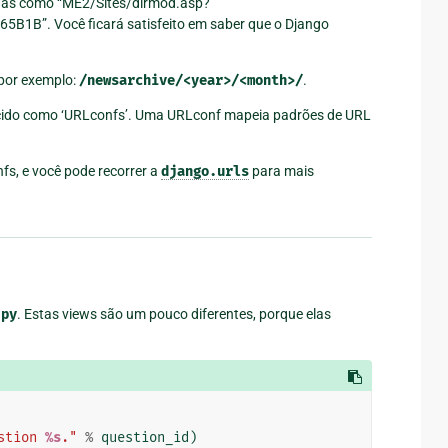
indas como “ME2/Sites/dirmod.asp?
”. Você ficará satisfeito em saber que o Django
por exemplo:
/newsarchive/<year>/<month>/
.
ecido como ‘URLconfs’. Uma URLconf mapeia padrões de URL
nfs, e você pode recorrer a
django.urls
para mais
.py
. Estas views são um pouco diferentes, porque elas
stion 
%s
."
%
question_id
)