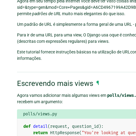
Agora em seu tempo pela internet você deve ter visto coisas l
sid=&type=gen&mod=Core+Pages&gid=A6CD4967199A42D9B65B1B
permite
padrões de URL
muito mais elegantes do que isso.
Um padrão de URL é simplesmente a forma geral de uma URL - 
Para ir de uma URL para uma view, O Django usa oque é conh
(descritas com expressões regulares) para views.
Este tutorial fornece instruções básicas na utilização de URLco
informações.
Escrevendo mais views
¶
Agora vamos adicionar mais algumas views em
polls/views
recebem um argumento:
polls/views.py
def
detail
(
request
,
question_id
):
return
HttpResponse
(
"You're looking at que