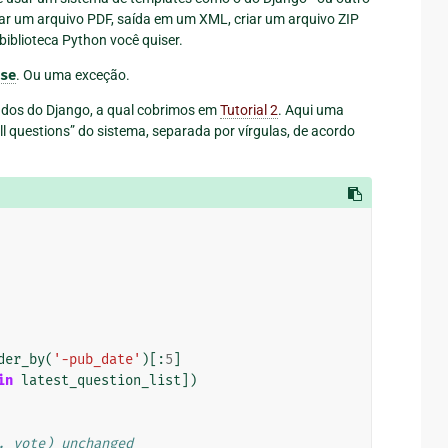
rar um arquivo PDF, saída em um XML, criar um arquivo ZIP
iblioteca Python você quiser.
se
. Ou uma exceção.
ados do Django, a qual cobrimos em
Tutorial 2
. Aqui uma
oll questions” do sistema, separada por vírgulas, de acordo
der_by
(
'-pub_date'
)[:
5
]
in
latest_question_list
])
, vote) unchanged