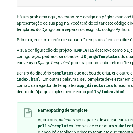
Há um problema aqui, no entanto: o design da página esta codi
apresentação de sua página, você terá de editar este código d
templates do Django para separar o design do código Python:
Primeiro, crie um diretório chamado `` templates`` em seu diretó
A sua configuração de projeto
TEMPLATES
descreve como o Djan
configuração padrão usa o backend
DjangoTemplates
do qua
convenção
DjangoTemplates`
procura por um subdiretório “te
Dentro do diretório
templates
que acabou de criar, crie outro d
index.html
. Em outras palavras, seu template deve estar em
como o carregador de templates
app_directories
funciona c
dentro do Django simplesmente como
polls/index.html
.
Namespacing de template
Agora nós
podemos
ser capazes de avnçar com a c
polls/templates
(em vez de criar outro
subdire
Django irá escolher o primeiro template que encont