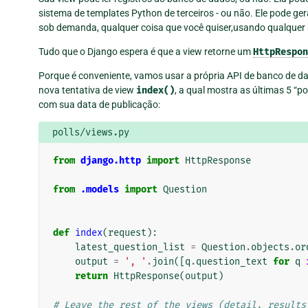
sistema de templates Python de terceiros - ou não. Ele pode ge
sob demanda, qualquer coisa que você quiser,usando qualquer b
Tudo que o Django espera é que a view retorne um
HttpRespon
Porque é conveniente, vamos usar a própria API de banco de d
nova tentativa de view
index()
, a qual mostra as últimas 5 “p
com sua data de publicação:
polls/views.py
from
django.http
import
HttpResponse
from
.models
import
Question
def
index
(
request
):
latest_question_list
=
Question
.
objects
.
or
output
=
', '
.
join
([
q
.
question_text
for
q
return
HttpResponse
(
output
)
# Leave the rest of the views (detail, results