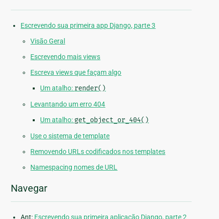
Escrevendo sua primeira app Django, parte 3
Visão Geral
Escrevendo mais views
Escreva views que façam algo
Um atalho:
render()
Levantando um erro 404
Um atalho:
get_object_or_404()
Use o sistema de template
Removendo URLs codificados nos templates
Namespacing nomes de URL
Navegar
Ant:
Escrevendo sua primeira aplicação Django, parte 2