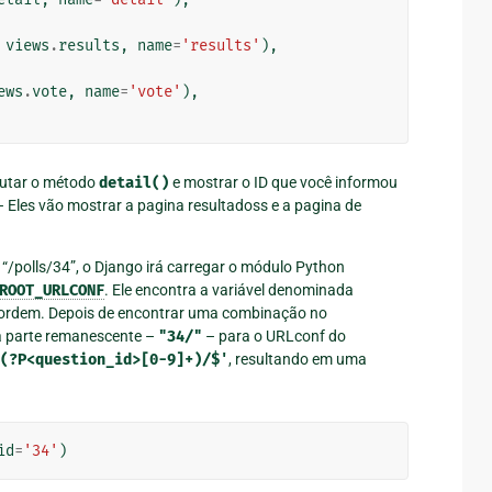
views
.
results
,
name
=
'results'
),
ews
.
vote
,
name
=
'vote'
),
ecutar o método
detail()
e mostrar o ID que você informou
– Eles vão mostrar a pagina resultadoss e a pagina de
“/polls/34”, o Django irá carregar o módulo Python
ROOT_URLCONF
. Ele encontra a variável denominada
a ordem. Depois de encontrar uma combinação no
 a parte remanescente –
"34/"
– para o URLconf do
(?P<question_id>[0-9]+)/$'
, resultando em uma
id
=
'34'
)