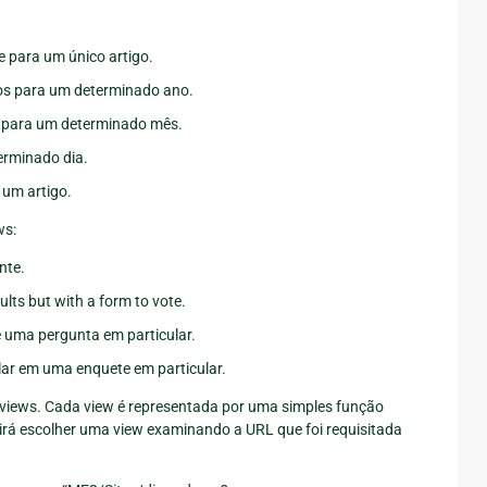
e para um único artigo.
gos para um determinado ano.
os para um determinado mês.
terminado dia.
 um artigo.
ws:
nte.
ults but with a form to vote.
e uma pergunta em particular.
lar em uma enquete em particular.
 views. Cada view é representada por uma simples função
irá escolher uma view examinando a URL que foi requisitada