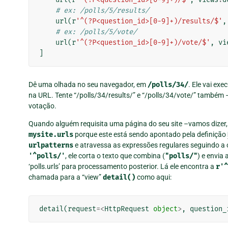
# ex: /polls/5/results/
url
(
r
'^(?P<question_id>[0-9]+)/results/$'
,
# ex: /polls/5/vote/
url
(
r
'^(?P<question_id>[0-9]+)/vote/$'
,
vi
]
Dê uma olhada no seu navegador, em
/polls/34/
. Ele vai ex
na URL. Tente “/polls/34/results/” e “/polls/34/vote/” também 
votação.
Quando alguém requisita uma página do seu site –vamos dizer, 
mysite.urls
porque este está sendo apontado pela definição
urlpatterns
e atravessa as expressões regulares seguindo 
'^polls/'
, ele corta o texto que combina (
"polls/"
) e envia
‘polls.urls’ para processamento posterior. Lá ele encontra a
r'^
chamada para a “view”
detail()
como aqui:
detail
(
request
=<
HttpRequest
object
>
,
question_