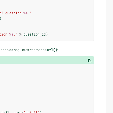
of question 
%s
."
)
tion 
%s
."
%
question_id
)
nando as seguintes chamadas
url()
:
etail
,
name
=
'detail'
),