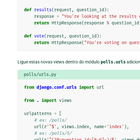
def
results
(
request
,
question_id
):
response
=
"You're looking at the results 
return
HttpResponse
(
response
%
question_id
def
vote
(
request
,
question_id
):
return
HttpResponse
(
"You're voting on ques
Ligue estas novas views dentro do módulo
polls.urls
adicio
polls/urls.py
from
django.conf.urls
import
url
from
.
import
views
urlpatterns
=
[
# ex: /polls/
url
(
r
'^$'
,
views
.
index
,
name
=
'index'
),
# ex: /polls/5/
url
(
r
'^(?P<question_id>[0-9]+)/$'
,
views
.
d