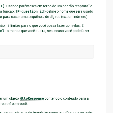
]+)
. Usando parênteses em torno de um padrão “captura” o
da função;
?P<question_id>
define o nome que será usado
ar para casar uma sequência de dígitos (ex., um número).
o há limites para o que você possa fazer com elas. E
tml
- a menos que você queira, neste caso você pode fazer
nar um objeto
HttpResponse
contendo o conteúdo para a
O resto é com você.
de usar um sistema de templates como o do Django - ou outro