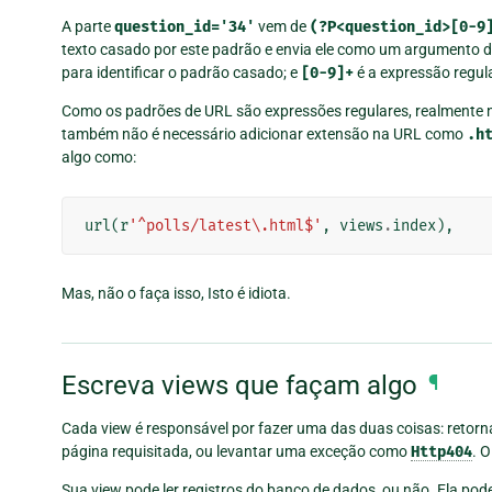
A parte
question_id='34'
vem de
(?P<question_id>[0-9
texto casado por este padrão e envia ele como um argumento 
para identificar o padrão casado; e
[0-9]+
é a expressão regul
Como os padrões de URL são expressões regulares, realmente nã
também não é necessário adicionar extensão na URL como
.h
algo como:
url
(
r
'^polls/latest\.html$'
,
views
.
index
),
Mas, não o faça isso, Isto é idiota.
Escreva views que façam algo
¶
Cada view é responsável por fazer uma das duas coisas: retor
página requisitada, ou levantar uma exceção como
Http404
. 
Sua view pode ler registros do banco de dados, ou não. Ela po