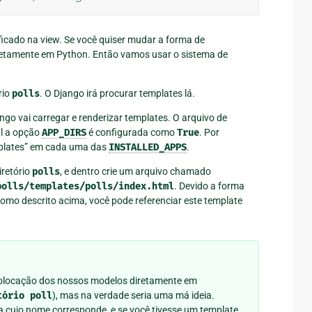
ficado na view. Se você quiser mudar a forma de
iretamente em Python. Então vamos usar o sistema de
rio
polls
. O Django irá procurar templates lá.
go vai carregar e renderizar templates. O arquivo de
l a opção
APP_DIRS
é configurada como
True
. Por
mplates” em cada uma das
INSTALLED_APPS
.
iretório
polls
, e dentro crie um arquivo chamado
polls/templates/polls/index.html
. Devido a forma
omo descrito acima, você pode referenciar este template
olocação dos nossos modelos diretamente em
tório
poll
), mas na verdade seria uma má ideia.
ra cujo nome corresponde, e se você tivesse um template