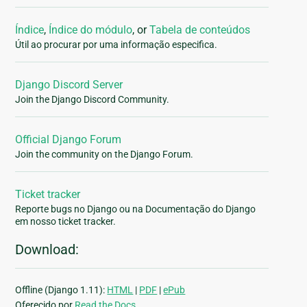
Índice
,
Índice do módulo
, or
Tabela de conteúdos
Útil ao procurar por uma informação especifica.
Django Discord Server
Join the Django Discord Community.
Official Django Forum
Join the community on the Django Forum.
Ticket tracker
Reporte bugs no Django ou na Documentação do Django
em nosso ticket tracker.
Download:
Offline (Django 1.11):
HTML
|
PDF
|
ePub
Oferecido por
Read the Docs
.