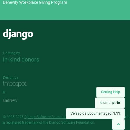
Benevity Workplace Giving Program
Django
Hosting by
In-kind donors
Design by
Getting Help
&
Idioma:
pt-br
Versão da Documentação:
1.11
© 2005-2026
Django Software Foundation
and individual contributors. Django is
a
registered trademark
of the Django Software Foundation.