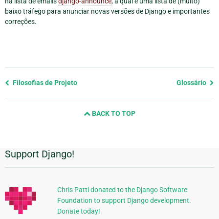
na lista de emails
django-announce
, a qual é uma lista de (muito)
baixo tráfego para anunciar novas versões de Django e importantes
correções.
Previous
Filosofias de Projeto
Glossário
page
and
BACK TO TOP
next
page
Support Django!
Informações
Adicionais
Chris Patti donated to the Django Software
Foundation to support Django development.
Donate today!