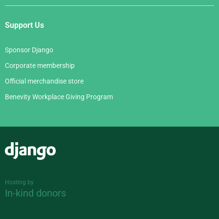
Support Us
Sponsor Django
Corporate membership
Official merchandise store
Benevity Workplace Giving Program
Django
Hosting by
In-kind donors