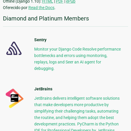
Offline (Django 1.10):
HTML
|
PDF
|
ePub
Oferecido por
Read the Docs
.
Diamond and Platinum Members
Sentry
Monitor your Django Code Resolve performance
bottlenecks and errors using monitoring,
replays, logs and Seer an AI agent for
debugging.
JetBrains
JetBrains delivers intelligent software solutions
that make developers more productive by
simplifying their challenging tasks, automating
the routine, and helping them adopt the best
development practices. PyCharm is the Python
IDE for Professional Developers by JetBrains