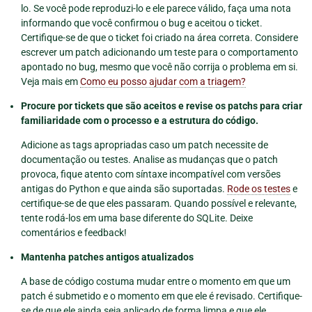
lo. Se você pode reproduzi-lo e ele parece válido, faça uma nota
informando que você confirmou o bug e aceitou o ticket.
Certifique-se de que o ticket foi criado na área correta. Considere
escrever um patch adicionando um teste para o comportamento
apontado no bug, mesmo que você não corrija o problema em si.
Veja mais em
Como eu posso ajudar com a triagem?
Procure por tickets que são aceitos e revise os patchs para criar
familiaridade com o processo e a estrutura do código.
Adicione as tags apropriadas caso um patch necessite de
documentação ou testes. Analise as mudanças que o patch
provoca, fique atento com síntaxe incompatível com versões
antigas do Python e que ainda são suportadas.
Rode os testes
e
certifique-se de que eles passaram. Quando possível e relevante,
tente rodá-los em uma base diferente do SQLite. Deixe
comentários e feedback!
Mantenha patches antigos atualizados
A base de código costuma mudar entre o momento em que um
patch é submetido e o momento em que ele é revisado. Certifique-
se de que ele ainda seja aplicado de forma limpa e que ele