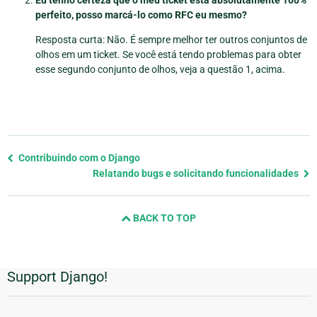
Eu tenho certeza que o meu ticket está absolutamente 100%
perfeito, posso marcá-lo como RFC eu mesmo?
Resposta curta: Não. É sempre melhor ter outros conjuntos de
olhos em um ticket. Se você está tendo problemas para obter
esse segundo conjunto de olhos, veja a questão 1, acima.
Previous
Contribuindo com o Django
page
Relatando bugs e solicitando funcionalidades
and
next
BACK TO TOP
page
Support Django!
Informações
Adicionais