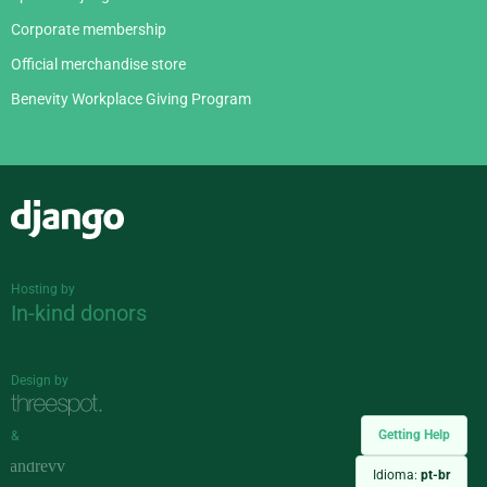
Corporate membership
Official merchandise store
Benevity Workplace Giving Program
Django
Hosting by
In-kind donors
Design by
Getting Help
&
Idioma:
pt-br