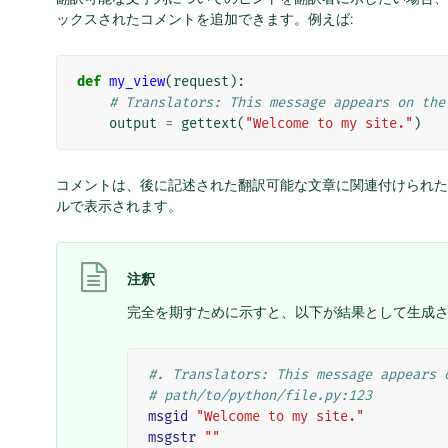
ックスされたコメントを追加できます。例えば:
def
my_view
(
request
):
# Translators: This message appears on the
output
=
gettext
(
"Welcome to my site."
)
コメントは、後に記述された翻訳可能な文章に関連付けられ
ルで表示されます。
注釈
完全を期すために示すと、以下が結果として生成
#. Translators: This message appears 
# path/to/python/file.py:123
msgid
"Welcome to my site."
msgstr
""