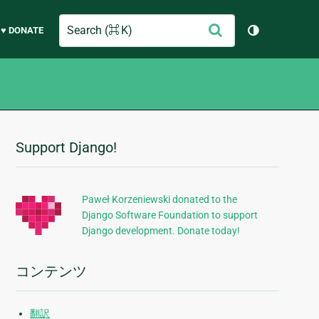
Search
送
♥ DONATE
テーマを切り
信
Support Django!
追
加
的
Paweł Korzeniewski donated to the
Django Software Foundation to support
な
Django development. Donate today!
情
報
コンテンツ
翻訳