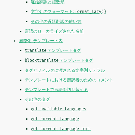
遅延翻訳と複数形
文字列のフォーマット:
format_lazy()
その他の遅延翻訳の使い方
言語のローカライズされた名前
国際化: テンプレート内
translate
テンプレートタグ
blocktranslate
テンプレートタグ
タグとフィルタに渡される文字列リテラル
テンプレートにおける翻訳者のためのコメント
テンプレートで言語を切り替える
その他のタグ
get_available_languages
get_current_language
get_current_language_bidi