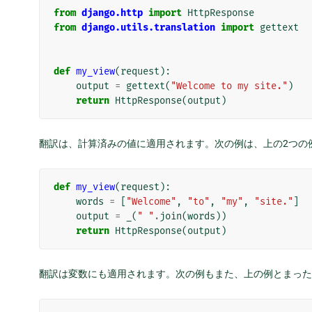
from
django.http
import
HttpResponse
from
django.utils.translation
import
gettext
def
my_view
(
request
):
output
=
gettext
(
"Welcome to my site."
)
return
HttpResponse
(
output
)
翻訳は、計算済みの値に適用されます。次の例は、上の2つの
def
my_view
(
request
):
words
=
[
"Welcome"
,
"to"
,
"my"
,
"site."
]
output
=
_
(
" "
.
join
(
words
))
return
HttpResponse
(
output
)
翻訳は変数にも適用されます。次の例もまた、上の例とまった