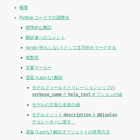
概要
Python コードでの国際化
標準的な翻訳
翻訳者へのコメント
no-op (何もしない) として文字列をマークする
複数形
文脈マーカー
遅延 (Lazy な) 翻訳
モデルフィールドとリレーションシップの
verbose_name
と
help_text
オプションの値
モデルの冗長な名前の値
モデルメソッド
description
を
@display
デコレーターに渡す。
遅延 (Lazyな) 翻訳オブジェクトの使用方法