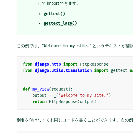
して import できます。
gettext()
gettext_lazy()
この例では、
"Welcome
to
my
site."
というテキストが翻訳
from
django.http
import
HttpResponse
from
django.utils.translation
import
gettext
a
def
my_view
(
request
):
output
=
_
(
"Welcome to my site."
)
return
HttpResponse
(
output
)
別名を付けなくても同じコードを書くことができます。次の例