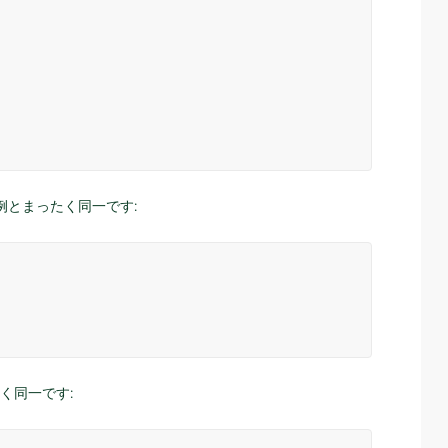
例とまったく同一です:
く同一です: