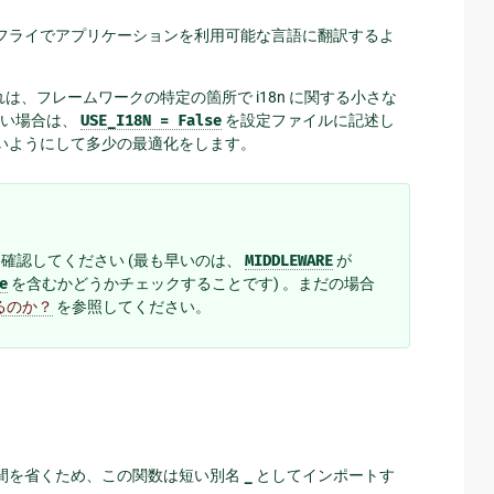
ンザフライでアプリケーションを利用可能な言語に翻訳するよ
れは、フレームワークの特定の箇所で i18n に関する小さな
ない場合は、
USE_I18N
=
False
を設定ファイルに記述し
まないようにして多少の最適化をします。
確認してください (最も早いのは、
MIDDLEWARE
が
e
を含むかどうかチェックすることです) 。まだの場合
るのか？
を参照してください。
間を省くため、この関数は短い別名
_
としてインポートす