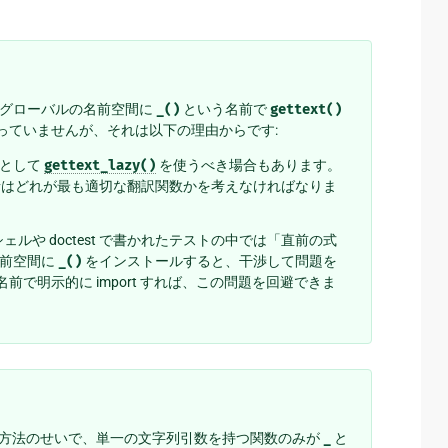
グローバルの名前空間に
_()
という名前で
gettext()
に従っていませんが、それは以下の理由からです:
ドとして
gettext_lazy()
を使うべき場合もあります。
はどれが最も適切な翻訳関数かを考えなければなりま
対話シェルや doctest で書かれたテストの中では「直前の式
名前空間に
_()
をインストールすると、干渉して問題を
前で明示的に import すれば、この問題を回避できま
方法のせいで、単一の文字列引数を持つ関数のみが
_
と