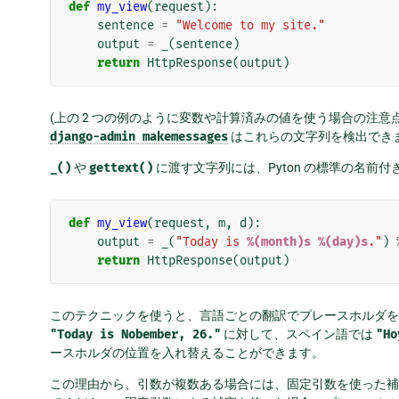
def
my_view
(
request
):
sentence
=
"Welcome to my site."
output
=
_
(
sentence
)
return
HttpResponse
(
output
)
(上の 2 つの例のように変数や計算済みの値を使う場合の注意点
django-admin
makemessages
はこれらの文字列を検出でき
_()
や
gettext()
に渡す文字列には、Pyton の標準の名前
def
my_view
(
request
,
m
,
d
):
output
=
_
(
"Today is 
%(month)s
%(day)s
."
)
return
HttpResponse
(
output
)
このテクニックを使うと、言語ごとの翻訳でプレースホルダを
"Today
is
Nobember,
26."
に対して、スペイン語では
"Ho
ースホルダの位置を入れ替えることができます。
この理由から、引数が複数ある場合には、固定引数を使った補完