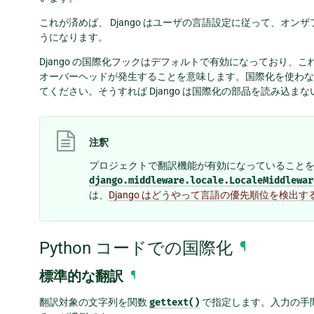
これが済めば、 Django はユーザの言語設定に従って、オ
うになります。
Django の国際化フックはデフォルトで有効になっており、こ
オーバーヘッドが発生することを意味します。国際化を使わ
てください。そうすれば Django は国際化の部品を読み込
注釈
プロジェクトで翻訳機能が有効になっていることを
django.middleware.locale.LocaleMiddlewar
は、
Django はどうやって言語の優先順位を検出す
Python コードでの国際化
¶
標準的な翻訳
¶
翻訳対象の文字列を関数
gettext()
で指定します。入力の手