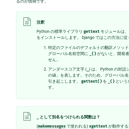
るのが慣例です。
注釈
Python の標準ライブラリ
gettext
モジュールは、
をインストールします。 Django ではこの方法
特定のファイルのデフォルトの翻訳メソッ
グローバル名前空間に
_()
がないと、開発者
せん。
アンダースコア文字 (
_
) は、 Python の
の値」を表します。そのため、グローバル
引き起こします。
gettext()
を
_()
という名
す。
_
として別名をつけられる関数は？
(
makemessages
で使われる)
xgettext
が動作する