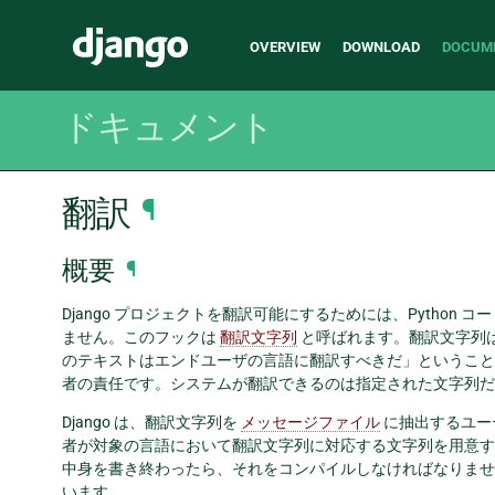
Main
Django
OVERVIEW
DOWNLOAD
DOCUM
navigation
ドキュメント
翻訳
¶
概要
¶
Django プロジェクトを翻訳可能にするためには、Pytho
ません。このフックは
翻訳文字列
と呼ばれます。翻訳文字列は 
のテキストはエンドユーザの言語に翻訳すべきだ」ということ
者の責任です。システムが翻訳できるのは指定された文字列だ
Django は、翻訳文字列を
メッセージファイル
に抽出するユー
者が対象の言語において翻訳文字列に対応する文字列を用意す
中身を書き終わったら、それをコンパイルしなければなりません。この
います。