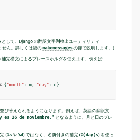
として、Django の翻訳文字列検出ユーティリティ
ません。詳しくは後の
makemessages
の節で説明します。)
付き補完構文によるプレースホルダを使えます。例えば:
%
{
"month"
:
m
,
"day"
:
d
}
並び替えられるようになります。例えば、英語の翻訳文
y
es
26
de
noviembre."
となるように、月と日のプレ
 (
%s
や
%d
) ではなく、名前付きの補完 (
%(day)s
) を使っ