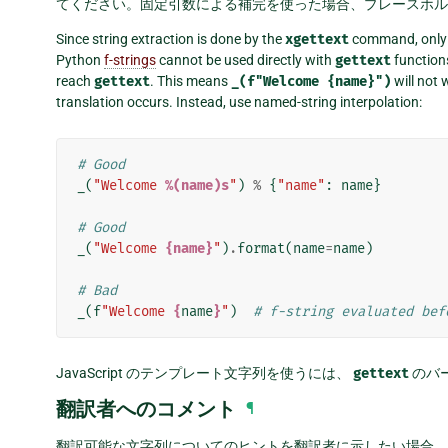
てください。固定引数による補完を使った場合、プレースホル
Since string extraction is done by the
xgettext
command, only 
Python
f-strings
cannot be used directly with
gettext
functions
reach
gettext
. This means
_(f"Welcome
{name}")
will not 
translation occurs. Instead, use named-string interpolation:
# Good
_
(
"Welcome 
%(name)s
"
)
%
{
"name"
:
name
}
# Good
_
(
"Welcome 
{name}
"
)
.
format
(
name
=
name
)
# Bad
_
(
f
"Welcome 
{
name
}
"
)
# f-string evaluated bef
JavaScript のテンプレート文字列を使うには、
gettext
のバー
翻訳者へのコメント
¶
翻訳可能な文字列についてのヒントを翻訳者に示したい場合