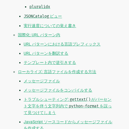
pluralidx
JSONCatalog
ビュー
実行速度についての覚え書き
国際化: URL パターン内
URL パターンにおける言語プレフィックス
URL パターンを翻訳する
テンプレート内で逆引きする
ローカライズ: 言語ファイルを作成する方法
メッセージファイル
メッセージファイルをコンパイルする
トラブルシューティング:
gettext()
がパーセン
ト文字を伴う文字列内で
python-format
を誤っ
て見つけてしまう
JavaScript ソースコードからメッセージファイル
を作成する