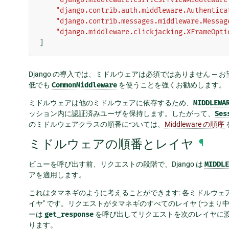
"django.contrib.auth.middleware.Authentica
"django.contrib.messages.middleware.Messag
"django.middleware.clickjacking.XFrameOpti
]
Django の導入では、ミドルウェアは必須ではありません — 
低でも
CommonMiddleware
を使うことを強くお勧めします。
ミドルウェアは他のミドルウェアに依存するため、
MIDDLEWA
ッション内に認証済みユーザを保持します。したがって、
Ses
のミドルウェアクラスの順番については、
Middleware の順序
ミドルウェアの順番とレイヤ
¶
ビューを呼び出す前、リクエストの段階で、Django は
MIDDLE
アを適用します。
これはタマネギのように考えることができます: 各ミドルウェ
イヤ" です。リクエストがタマネギのすべてのレイヤ (つまり
ーは
get_response
を呼び出してリクエストを次のレイヤに渡し
ります。