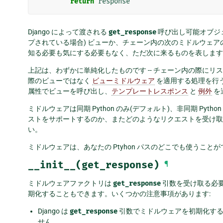
return
response
Django によって渡される
get_response
呼び出し可能オブジ
プされている場合) ビューか、チェーン内の次のミドルウェ
知る必要も気にする必要もなく、ただ次に来るものを表します
上記は、わずかに単純化したものです -- チェーン内の際に
際のビューではなく
ビューミドルウェア
を適用する処理を行う
属性でビューを呼び出し、
テンプレートレスポンス
と
例外
を
ミドルウェアは同期 Python のみ(デフォルト)、非同期 Py
ストをサポートするのか、またどのようなリクエストを受け
い。
ミドルウェアは、あなたの Ptyhon パスのどこでも使うこと
__init__(get_response)
¶
ミドルウェアファクトリは
get_response
引数を受け取る必
期化することもできます。いくつかの注意事項があります:
Django は
get_response
引数でミドルウェアを初期化す
せん。