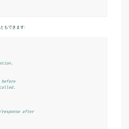
ともできます:
ation.
 before
called.
/response after