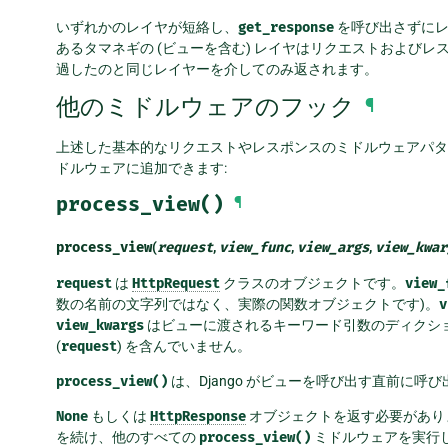
いずれかのレイヤが短絡し、
get_response
を呼び出さずにレ
あるタマネギの (ビューを含む) レイヤはリクエストおよび
過したのと同じレイヤーを介してのみ返されます。
他のミドルウェアのフック
¶
上述した基本的なリクエストやレスポンスのミドルウェアパタ
ドルウェアに追加できます:
process_view()
¶
process_view
(
request
,
view_func
,
view_args
,
view_kwar
request
は
HttpRequest
クラスのオブジェクトです。
view_
数の名前の文字列ではなく、実際の関数オブジェクトです)。
v
view_kwargs
はビューに渡されるキーワード引数のディクシ
(
request
) を含んでいません。
process_view()
は、Django がビューを呼び出す直前に呼
None
もしくは
HttpResponse
オブジェクトを返す必要があり
を続け、他のすべての
process_view()
ミドルウェアを実行