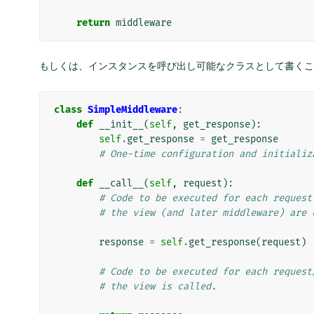
return
middleware
もしくは、インスタンスを呼び出し可能なクラスとして書くこ
class
SimpleMiddleware
:
def
__init__
(
self
,
get_response
):
self
.
get_response
=
get_response
# One-time configuration and initializ
def
__call__
(
self
,
request
):
# Code to be executed for each request
# the view (and later middleware) are 
response
=
self
.
get_response
(
request
)
# Code to be executed for each request
# the view is called.