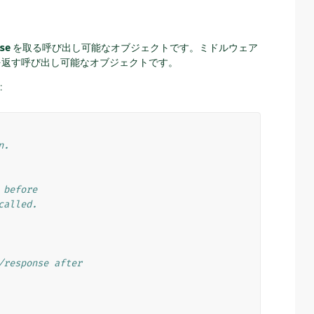
se
を取る呼び出し可能なオブジェクトです。ミドルウェア
スを返す呼び出し可能なオブジェクトです。
:
n.
 before
called.
/response after