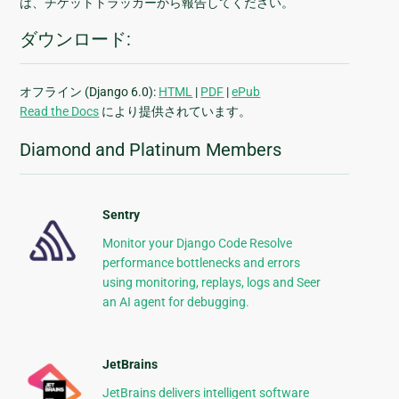
は、チケットトラッカーから報告してください。
ダウンロード:
オフライン (Django 6.0):
HTML
|
PDF
|
ePub
Read the Docs
により提供されています。
Diamond and Platinum Members
Sentry
Monitor your Django Code Resolve
performance bottlenecks and errors
using monitoring, replays, logs and Seer
an AI agent for debugging.
JetBrains
JetBrains delivers intelligent software