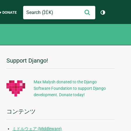
Search
送
♥ DONATE
テーマを切り
信
Support Django!
追
加
的
Max Malysh donated to the Django
Software Foundation to support Django
な
development. Donate today!
情
報
コンテンツ
ミドルウェア (Middleware)