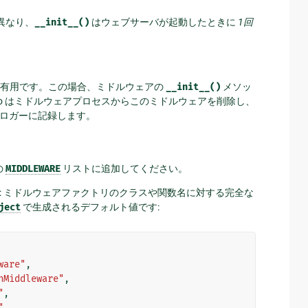
異なり、
__init__()
はウェブサーバが起動したときに
1回
に有用です。この場合、ミドルウェアの
__init__()
メソッ
go はミドルウェアプロセスからこのミドルウェアを削除し、
ロガーに記録します。
の
MIDDLEWARE
リストに追加してください。
: ミドルウェアファクトリのクラスや関数名に対する完全な
ject
で生成されるデフォルト値です:
ware"
,
nMiddleware"
,
"
,
"
,