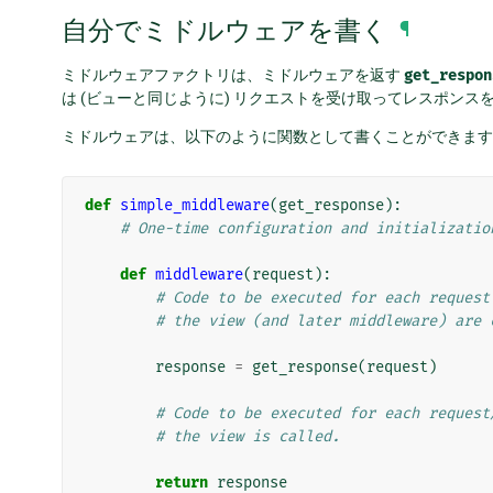
自分でミドルウェアを書く
¶
ミドルウェアファクトリは、ミドルウェアを返す
get_respon
は (ビューと同じように) リクエストを受け取ってレスポン
ミドルウェアは、以下のように関数として書くことができます
def
simple_middleware
(
get_response
):
# One-time configuration and initializatio
def
middleware
(
request
):
# Code to be executed for each request
# the view (and later middleware) are 
response
=
get_response
(
request
)
# Code to be executed for each request
# the view is called.
return
response