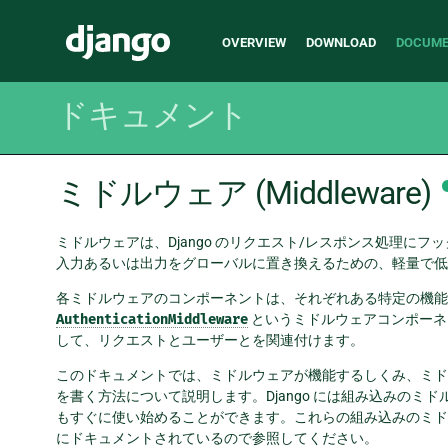
Main
Django
OVERVIEW
DOWNLOAD
DOCUME
navigation
ドキュメント
ミドルウェア (Middleware)
ミドルウェアは、Django のリクエスト/レスポンス処理にフッ
入力あるいは出力をグローバルに置き換えるための、軽量で低
各ミドルウェアのコンポーネントは、それぞれある特定の機能を
AuthenticationMiddleware
というミドルウェアコンポーネ
して、リクエストとユーザーとを関連付けます。
このドキュメントでは、ミドルウェアが機能するしくみ、ミド
を書く方法について説明します。Django には組み込みの
もすぐに使い始めることができます。これらの組み込みのミド
にドキュメントされているので参照してください。