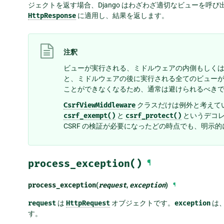
ジェクトを返す場合、Django はわざわざ適切なビューを呼
HttpResponse
に適用し、結果を返します。
注釈
ビューが実行される、ミドルウェアの内側もしく
と、ミドルウェアの後に実行される全てのビュー
ことができなくなるため、通常は避けられるべき
CsrfViewMiddleware
クラスだけは例外と考えて
csrf_exempt()
と
csrf_protect()
というデコレ
CSRF の検証が必要になったどの時点でも、明示
process_exception()
¶
process_exception
(
request
,
exception
)
¶
request
は
HttpRequest
オブジェクトです。
exception
は
す。