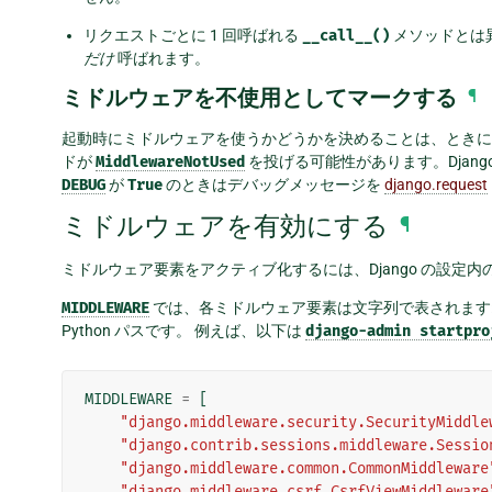
リクエストごとに 1 回呼ばれる
__call__()
メソッドとは
だけ
呼ばれます。
ミドルウェアを不使用としてマークする
¶
起動時にミドルウェアを使うかどうかを決めることは、とき
ドが
MiddlewareNotUsed
を投げる可能性があります。Djan
DEBUG
が
True
のときはデバッグメッセージを
django.request
ミドルウェアを有効にする
¶
ミドルウェア要素をアクティブ化するには、Django の設定内
MIDDLEWARE
では、各ミドルウェア要素は文字列で表されます
Python パスです。 例えば、以下は
django-admin
startpro
MIDDLEWARE
=
[
"django.middleware.security.SecurityMiddle
"django.contrib.sessions.middleware.Sessio
"django.middleware.common.CommonMiddleware
"django.middleware.csrf.CsrfViewMiddleware