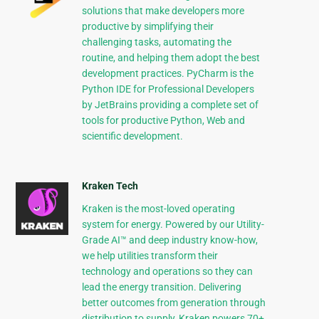
solutions that make developers more
productive by simplifying their
challenging tasks, automating the
routine, and helping them adopt the best
development practices. PyCharm is the
Python IDE for Professional Developers
by JetBrains providing a complete set of
tools for productive Python, Web and
scientific development.
Kraken Tech
Kraken is the most-loved operating
system for energy. Powered by our Utility-
Grade AI™ and deep industry know-how,
we help utilities transform their
technology and operations so they can
lead the energy transition. Delivering
better outcomes from generation through
distribution to supply, Kraken powers 70+