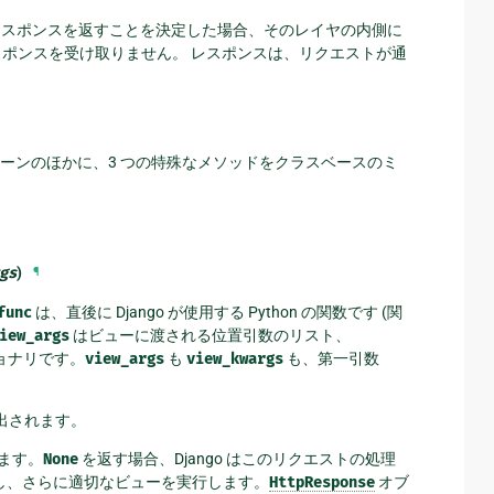
スポンスを返すことを決定した場合、そのレイヤの内側に
レスポンスを受け取りません。 レスポンスは、リクエストが通
ーンのほかに、3 つの特殊なメソッドをクラスベースのミ
gs
)
¶
func
は、直後に Django が使用する Python の関数です (関
iew_args
はビューに渡される位置引数のリスト、
ョナリです。
view_args
も
view_kwargs
も、第一引数
び出されます。
ます。
None
を返す場合、Django はこのリクエストの処理
し、さらに適切なビューを実行します。
HttpResponse
オブ