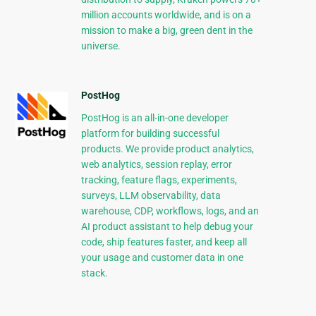
million accounts worldwide, and is on a
mission to make a big, green dent in the
universe.
PostHog
PostHog is an all-in-one developer
platform for building successful
products. We provide product analytics,
web analytics, session replay, error
tracking, feature flags, experiments,
surveys, LLM observability, data
warehouse, CDP, workflows, logs, and an
AI product assistant to help debug your
code, ship features faster, and keep all
your usage and customer data in one
stack.