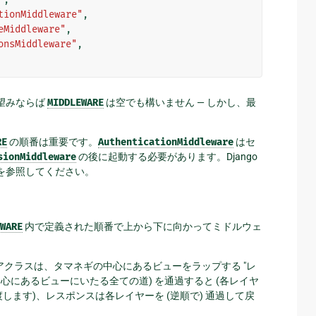
tionMiddleware"
,
eMiddleware"
,
onsMiddleware"
,
お望みならば
MIDDLEWARE
は空でも構いません — しかし、最
RE
の順番は重要です。
AuthenticationMiddleware
はセ
sionMiddleware
の後に起動する必要があります。Django
を参照してください。
WARE
内で定義された順番で上から下に向かってミドルウェ
アクラスは、タマネギの中心にあるビューをラップする "レ
中心にあるビューにいたる全ての道) を通過すると (各レイヤ
ます)、レスポンスは各レイヤーを (逆順で) 通過して戻