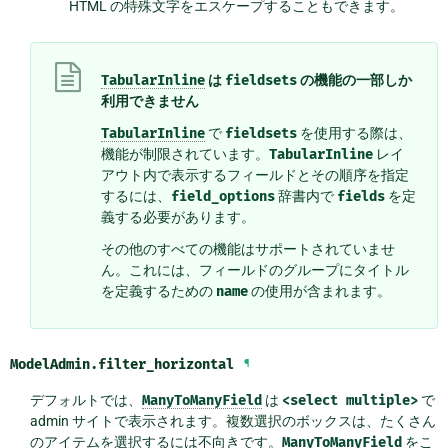
HTML の特殊文字をエスケープすることもできます。
TabularInline
は
fieldsets
の機能の一部しか
利用できません
TabularInline
で
fieldsets
を使用する際は、
機能が制限されています。
TabularInline
レイ
アウト内で表示するフィールドとその順序を指定
するには、
field_options
辞書内で
fields
を定
義する必要があります。
その他のすべての機能はサポートされていませ
ん。これには、フィールドのグループにタイトル
を定義するための
name
の使用が含まれます。
ModelAdmin.
filter_horizontal
¶
デフォルトでは、
ManyToManyField
は
<select
multiple>
で
admin サイトで表示されます。複数選択のボックスは、たくさん
のアイテムを選択するには不向きです。
ManyToManyField
をこ