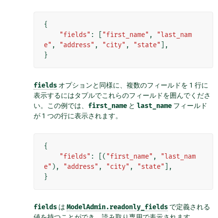
{
"fields"
:
[
"first_name"
,
"last_nam
e"
,
"address"
,
"city"
,
"state"
],
}
fields
オプションと同様に、複数のフィールドを 1 行に
表示するにはタプルでこれらのフィールドを囲んでくださ
い。この例では、
first_name
と
last_name
フィールド
が 1 つの行に表示されます。
{
"fields"
:
[(
"first_name"
,
"last_nam
e"
),
"address"
,
"city"
,
"state"
],
}
fields
は
ModelAdmin.readonly_fields
で定義される
値を持つことができ、読み取り専用で表示されます。