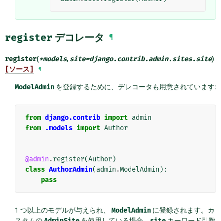
register
デコレータ
¶
register
(
*
models
,
site
=
django.contrib.admin.sites.site
)
[ソース]
¶
ModelAdmin
を登録するために、デレコータも用意されています:
from
django.contrib
import
admin
from
.models
import
Author
@admin
.
register
(
Author
)
class
AuthorAdmin
(
admin
.
ModelAdmin
):
pass
1 つ以上のモデルが与えられ、
ModelAdmin
に登録されます。カ
スタムの
AdminSite
を使用している場合、
site
キーワード引数