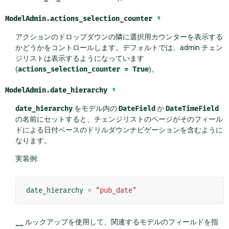
ModelAdmin.
actions_selection_counter
¶
アクションのドロップダウンの隣に選択用カウンターを表示する
かどうかをコントロールします。デフォルトでは、admin チェン
ジリストは表示するようになっています
(
actions_selection_counter
=
True
)。
ModelAdmin.
date_hierarchy
¶
date_hierarchy
をモデル内の
DateField
か
DateTimeField
の名前にセットすると、チェンジリストのページがそのフィール
ドによる日付ベースのドリルダウンナビゲーションを含むように
なります。
実装例:
date_hierarchy
=
"pub_date"
__
ルックアップを使用して、関連するモデルのフィールドを指