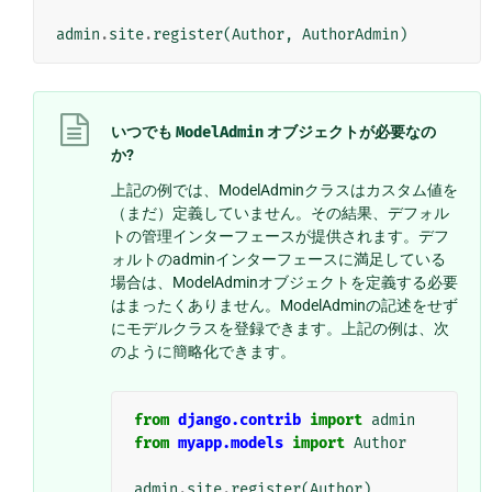
admin
.
site
.
register
(
Author
,
AuthorAdmin
)
いつでも
ModelAdmin
オブジェクトが必要なの
か?
上記の例では、ModelAdminクラスはカスタム値を
（まだ）定義していません。その結果、デフォル
トの管理インターフェースが提供されます。デフ
ォルトのadminインターフェースに満足している
場合は、ModelAdminオブジェクトを定義する必要
はまったくありません。ModelAdminの記述をせず
にモデルクラスを登録できます。上記の例は、次
のように簡略化できます。
from
django.contrib
import
admin
from
myapp.models
import
Author
admin
.
site
.
register
(
Author
)