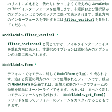
のリストに加えると、代わりにかっこよくて控えめな JavaScript
の "filter" インターフェースを使用します。非選択および選択済み
のオプションは 2 つのボックスに並べて表示されます。垂直方向
のインターフェースを使用するには
filter_vertical
を参照し
てください。
ModelAdmin.
filter_vertical
¶
filter_horizontal
と同じですが、フィルタインターフェイス
を垂直方向に表示し、非選択のオプションは選択済みのオプショ
ンの上部に表示されます。
ModelAdmin.
form
¶
デフォルトではモデルに対して
ModelForm
が動的に生成されま
す。追加と変更の両方のページで使用されるフォームです。独自
の
ModelForm
を定義すれば、追加と変更のページでフォームの
挙動を簡単にオーバーライドできます。あるいは、まったく新し
いモデルフォームを作る代わりに、
ModelAdmin.get_form()
メソッドを使ってデフォルトのフォームをカスタムすることもで
きます。