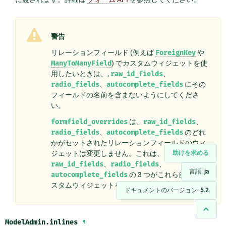
警告
リレーションフィールド (例えば
ForeignKey
や
ManyToManyField
) でカスタムウィジェットを使
用したいときは、,
raw_id_fields
、
radio_fields
、
autocomplete_fields
にその
フィールドの名前を含まないようにしてくださ
い。
formfield_overrides
は、
raw_id_fields
、
radio_fields
、
autocomplete_fields
のどれ
かがセットされたリレーションフィールドのウィ
助けを求める
ジェットは変更しません。これは、
raw_id_fields
、
radio_fields
、
言語:
ja
autocomplete_fields
の 3 つがこれら自身のカ
スタムウィジェットを暗示するからです。
ドキュメントのバージョン:
5.2
ModelAdmin.
inlines
¶