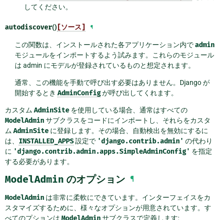
してください。
autodiscover
()
[ソース]
¶
この関数は、インストールされた各アプリケーション内で
admin
モジュールをインポートするよう試みます。これらのモジュール
は admin にモデルが登録されているものと想定されます。
通常、この機能を手動で呼び出す必要はありません。Django が
開始するとき
AdminConfig
が呼び出してくれます。
カスタム
AdminSite
を使用している場合、通常はすべての
ModelAdmin
サブクラスをコードにインポートし、それらをカスタ
ム
AdminSite
に登録します。その場合、自動検出を無効にするに
は、
INSTALLED_APPS
設定で
'django.contrib.admin'
の代わり
に
'django.contrib.admin.apps.SimpleAdminConfig'
を指定
する必要があります。
ModelAdmin
のオプション
¶
ModelAdmin
は非常に柔軟にできています。インターフェイスをカ
スタマイズするために、様々なオプションが用意されています。す
べてのプションは
ModelAdmin
サブクラスで定義します: