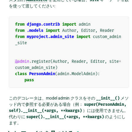
を使って渡してください:
from
django.contrib
import
admin
from
.models
import
Author
,
Editor
,
Reader
from
myproject.admin_site
import
custom_admin
_site
@admin
.
register
(
Author
,
Reader
,
Editor
,
site
=
custom_admin_site
)
class
PersonAdmin
(
admin
.
ModelAdmin
):
pass
このデコレータは、model admin クラスをその
__init__()
メソ
ッド内で参照する必要がある場合（例：
super(PersonAdmin,
self).__init__(*args,
**kwargs)
）には使用できません。
代わりに
super().__init__(*args,
**kwargs)
のようにし
ます。