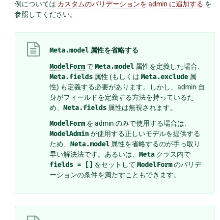
例については
カスタムのバリデーションを admin に追加する
を
参照してください。
Meta.model
属性を省略する
ModelForm
で
Meta.model
属性を定義した場合、
Meta.fields
属性 (もしくは
Meta.exclude
属
性) も定義する必要があります。しかし、admin 自
身がフィールドを定義する方法を持っているた
め、
Meta.fields
属性は無視されます。
ModelForm
を admin のみで使用する場合は、
ModelAdmin
が使用する正しいモデルを提供する
ため、
Meta.model
属性を省略するのが手っ取り
早い解決法です。あるいは、
Meta
クラス内で
fields
=
[]
をセットして
ModelForm
のバリデ
ーションの条件を満たすこともできます。