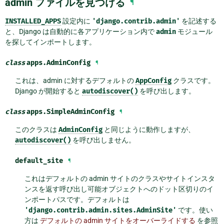
admin ファイルを見つける
¶
INSTALLED_APPS
設定内に
'django.contrib.admin'
を記述する
と、Django は自動的に各アプリケーション内で
admin
モジュール
を探してインポートします。
class
apps.
AdminConfig
¶
これは、admin に対するデフォルトの
AppConfig
クラスです。
Django が開始すると
autodiscover()
を呼び出します。
class
apps.
SimpleAdminConfig
¶
このクラスは
AdminConfig
と同じように動作しますが、
autodiscover()
を呼び出しません。
default_site
¶
これはデフォルトの admin サイトのクラスやサイトインスタ
ンスを返す呼び出し可能オブジェクトへのドット区切りのイ
ンポートパスです。デフォルトは
'django.contrib.admin.sites.AdminSite'
です。使い
方は
デフォルトの admin サイトをオーバーライドする
を参照