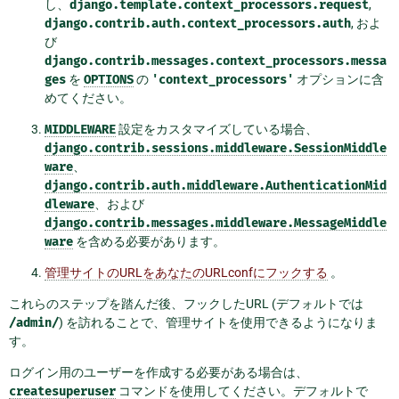
し、
django.template.context_processors.request
,
django.contrib.auth.context_processors.auth
, およ
び
django.contrib.messages.context_processors.messa
ges
を
OPTIONS
の
'context_processors'
オプションに含
めてください。
MIDDLEWARE
設定をカスタマイズしている場合、
django.contrib.sessions.middleware.SessionMiddle
ware
、
django.contrib.auth.middleware.AuthenticationMid
dleware
、および
django.contrib.messages.middleware.MessageMiddle
ware
を含める必要があります。
管理サイトのURLをあなたのURLconfにフックする
。
これらのステップを踏んだ後、フックしたURL (デフォルトでは
/admin/
) を訪れることで、管理サイトを使用できるようになりま
す。
ログイン用のユーザーを作成する必要がある場合は、
createsuperuser
コマンドを使用してください。デフォルトで