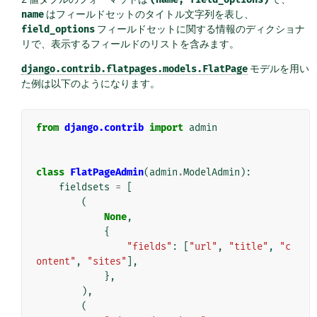
name
はフィールドセットのタイトル文字列を表し、
field_options
フィールドセットに関する情報のディクショナ
リで、表示するフィールドのリストを含みます。
django.contrib.flatpages.models.FlatPage
モデルを用い
た例は以下のようになります。
from
django.contrib
import
admin
class
FlatPageAdmin
(
admin
.
ModelAdmin
):
fieldsets
=
[
(
None
,
{
"fields"
:
[
"url"
,
"title"
,
"c
ontent"
,
"sites"
],
},
),
(