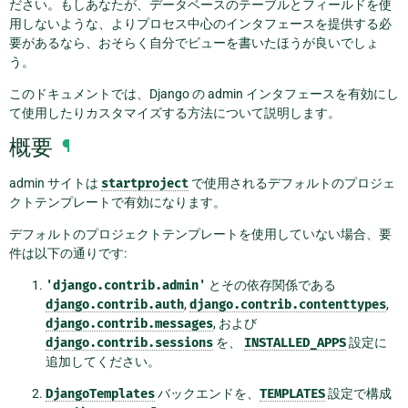
ださい。もしあなたが、データベースのテーブルとフィールドを使
用しないような、よりプロセス中心のインタフェースを提供する必
要があるなら、おそらく自分でビューを書いたほうが良いでしょ
う。
このドキュメントでは、Django の admin インタフェースを有効にし
て使用したりカスタマイズする方法について説明します。
概要
¶
admin サイトは
startproject
で使用されるデフォルトのプロジェ
クトテンプレートで有効になります。
デフォルトのプロジェクトテンプレートを使用していない場合、要
件は以下の通りです:
'django.contrib.admin'
とその依存関係である
django.contrib.auth
,
django.contrib.contenttypes
,
django.contrib.messages
, および
django.contrib.sessions
を、
INSTALLED_APPS
設定に
追加してください。
DjangoTemplates
バックエンドを、
TEMPLATES
設定で構成