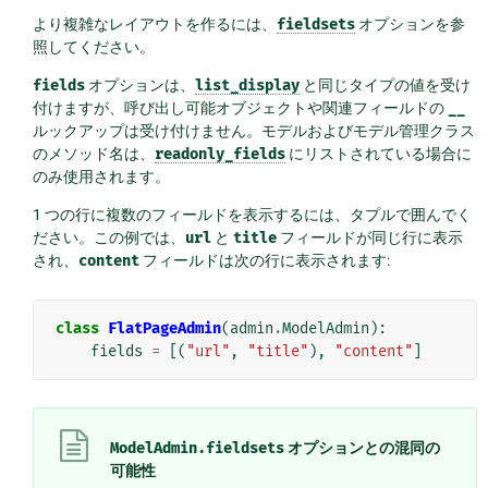
より複雑なレイアウトを作るには、
fieldsets
オプションを参
照してください。
fields
オプションは、
list_display
と同じタイプの値を受け
付けますが、呼び出し可能オブジェクトや関連フィールドの
__
ルックアップは受け付けません。モデルおよびモデル管理クラス
のメソッド名は、
readonly_fields
にリストされている場合に
のみ使用されます。
1 つの行に複数のフィールドを表示するには、タプルで囲んでく
ださい。この例では、
url
と
title
フィールドが同じ行に表示
され、
content
フィールドは次の行に表示されます:
class
FlatPageAdmin
(
admin
.
ModelAdmin
):
fields
=
[(
"url"
,
"title"
),
"content"
]
ModelAdmin.fieldsets
オプションとの混同の
可能性