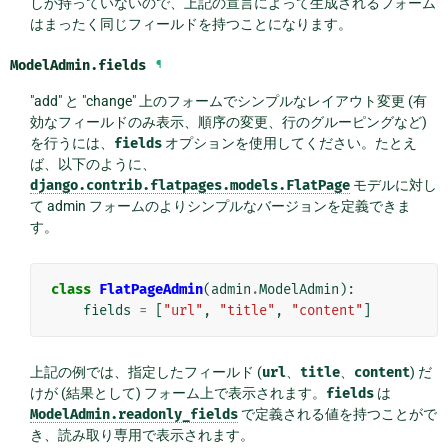
しか持っていないので、上記の宣言によって生成されるフォーム
はまったく同じフィールドを持つことになります。
ModelAdmin.
fields
¶
"add" と "change" 上のフォームでシンプルなレイアウト変更 (有
効なフィールドのみ表示、順序の変更、行のグルーピングなど)
を行うには、
fields
オプションを使用してください。たとえ
ば、以下のように、
django.contrib.flatpages.models.FlatPage
モデルに対し
て admin フォームのよりシンプルなバージョンを定義できま
す。
class
FlatPageAdmin
(
admin
.
ModelAdmin
):
fields
=
[
"url"
,
"title"
,
"content"
]
上記の例では、指定したフィールド (
url
、
title
、
content
) だ
けが (結果として) フォーム上で表示されます。
fields
は
ModelAdmin.readonly_fields
で定義される値を持つことがで
き、読み取り専用で表示されます。