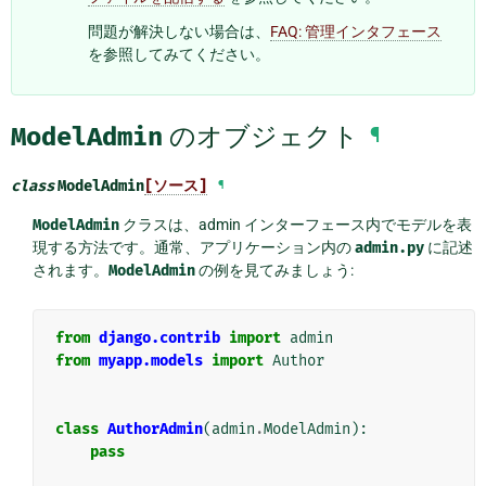
問題が解決しない場合は、
FAQ: 管理インタフェース
を参照してみてください。
ModelAdmin
のオブジェクト
¶
class
ModelAdmin
[ソース]
¶
ModelAdmin
クラスは、admin インターフェース内でモデルを表
現する方法です。通常、アプリケーション内の
admin.py
に記述
されます。
ModelAdmin
の例を見てみましょう:
from
django.contrib
import
admin
from
myapp.models
import
Author
class
AuthorAdmin
(
admin
.
ModelAdmin
):
pass