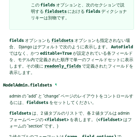
この
fields
オプションと、次のセクションで説
明する
fieldsets
における
fields
ディクショナ
リキーは別物です。
fields
オプションも
fieldsets
オプションも指定されない場
合、 Django はデフォルトで次のように表示します。
AutoField
ではなく、かつ
editable=True
が設定されている各フィールド
を、モデル内で定義された順序で単一のフィールドセットに表示
します。その後に
readonly_fields
で定義されたフィールドを
表示します。
ModelAdmin.
fieldsets
¶
admin の "add" と "change" ページのレイアウトをコントロールす
るには、
fieldsets
をセットしてください。
fieldsets
は、2 値タプルのリストで、各 2 値タプルは admin
フォームページの
<fieldset>
を表します。 (
<fieldset>
はフ
ォームの "section" です。)
2 値タプルのフォーマットは
(name,
field_options)
で、