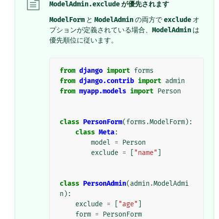
ModelAdmin.exclude
が優先されます
ModelForm
と
ModelAdmin
の両方で
exclude
オ
プションが定義されている場合、
ModelAdmin
は
優先順位に従います。
from
django
import
forms
from
django.contrib
import
admin
from
myapp.models
import
Person
class
PersonForm
(
forms
.
ModelForm
):
class
Meta
:
model
=
Person
exclude
=
[
"name"
]
class
PersonAdmin
(
admin
.
ModelAdmi
n
):
exclude
=
[
"age"
]
form
=
PersonForm