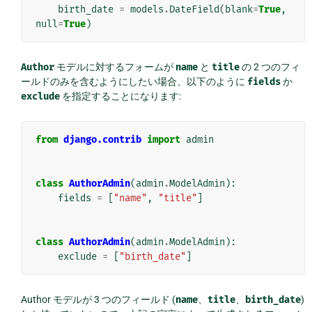
birth_date
=
models
.
DateField
(
blank
=
True
,
null
=
True
)
Author
モデルに対するフォームが
name
と
title
の 2 つのフィ
ールドのみを含むようにしたい場合、以下のように
fields
か
exclude
を指定することになります:
from
django.contrib
import
admin
class
AuthorAdmin
(
admin
.
ModelAdmin
):
fields
=
[
"name"
,
"title"
]
class
AuthorAdmin
(
admin
.
ModelAdmin
):
exclude
=
[
"birth_date"
]
Author モデルが 3 つのフィールド (
name
、
title
、
birth_date
)