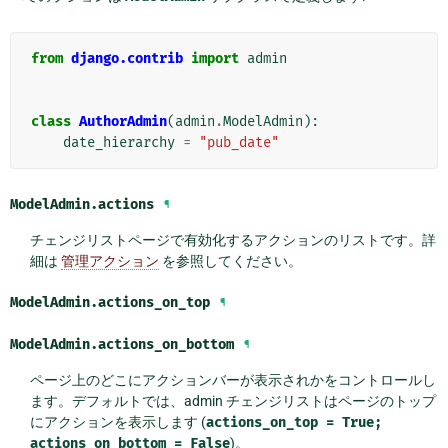
from
django.contrib
import
admin
class
AuthorAdmin
(
admin
.
ModelAdmin
):
date_hierarchy
=
"pub_date"
ModelAdmin.
actions
¶
チェンジリストページで有効化するアクションのリストです。詳
細は
管理アクション
を参照してください。
ModelAdmin.
actions_on_top
¶
ModelAdmin.
actions_on_bottom
¶
ページ上のどこにアクションバーが表示されかをコントロールし
ます。デフォルトでは、admin チェンジリストはページのトップ
にアクションを表示します (
actions_on_top
=
True;
actions_on_bottom
=
False
)。