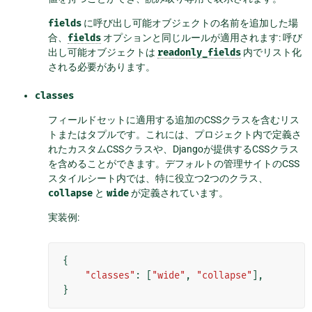
fields
に呼び出し可能オブジェクトの名前を追加した場
合、
fields
オプションと同じルールが適用されます: 呼び
出し可能オブジェクトは
readonly_fields
内でリスト化
される必要があります。
classes
フィールドセットに適用する追加のCSSクラスを含むリス
トまたはタプルです。これには、プロジェクト内で定義さ
れたカスタムCSSクラスや、Djangoが提供するCSSクラス
を含めることができます。デフォルトの管理サイトのCSS
スタイルシート内では、特に役立つ2つのクラス、
collapse
と
wide
が定義されています。
実装例:
{
"classes"
:
[
"wide"
,
"collapse"
],
}