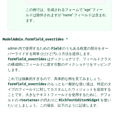
この例では、生成されるフォームで "age" フィー
ルドは除外されますが "name" フィールドは含まれ
ます。
ModelAdmin.
formfield_overrides
¶
admin 内で使用するための
Field
のうちある程度の部分をオー
バーライドする簡単 (だけど汚い) 方法を提供します。
formfield_overrides
はディクショナリで、フィールドクラス
の構成時にフィールドに渡す引数のディクショナリをマッピング
します。
これでは抽象的すぎるので、具体的な例を見てみましょう。
formfield_overrides
のもっとも一般的な使い道は、特定のタ
イプのフィールドに対してカスタムしたウィジェットを追加する
ことです。大きなテキストフィールドを使用するために、デフォ
ルトの
<textarea>
の代わりに
RichTextEditorWidget
を使い
たいとしましょう。この場合、以下のように記述します。