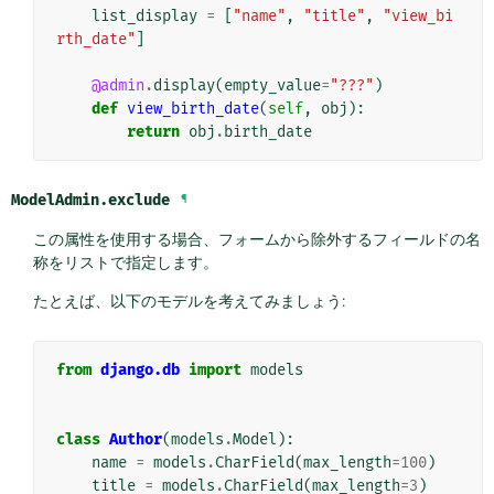
list_display
=
[
"name"
,
"title"
,
"view_bi
rth_date"
]
@admin
.
display
(
empty_value
=
"???"
)
def
view_birth_date
(
self
,
obj
):
return
obj
.
birth_date
ModelAdmin.
exclude
¶
この属性を使用する場合、フォームから除外するフィールドの名
称をリストで指定します。
たとえば、以下のモデルを考えてみましょう:
from
django.db
import
models
class
Author
(
models
.
Model
):
name
=
models
.
CharField
(
max_length
=
100
)
title
=
models
.
CharField
(
max_length
=
3
)