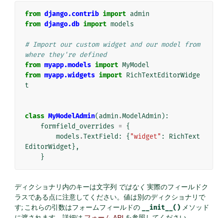
from
django.contrib
import
admin
from
django.db
import
models
# Import our custom widget and our model from 
where they're defined
from
myapp.models
import
MyModel
from
myapp.widgets
import
RichTextEditorWidge
t
class
MyModelAdmin
(
admin
.
ModelAdmin
):
formfield_overrides
=
{
models
.
TextField
:
{
"widget"
:
RichText
EditorWidget
},
}
ディクショナリ内のキーは文字列
ではなく
実際のフィールドク
ラスである点に注意してください。値は別のディクショナリで
す; これらの引数はフォームフィールドの
__init__()
メソッド
に渡されます。詳細は
フォーム API
を参照してください。