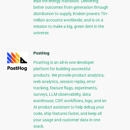
lead the energy transition. Delivering
better outcomes from generation through
distribution to supply, Kraken powers 70+
million accounts worldwide, and is on a
mission to make a big, green dent in the
universe.
PostHog
PostHog is an all-in-one developer
platform for building successful
products. We provide product analytics,
web analytics, session replay, error
tracking, feature flags, experiments,
surveys, LLM observability, data
warehouse, CDP, workflows, logs, and an
AI product assistant to help debug your
code, ship features faster, and keep all
your usage and customer data in one
stack.