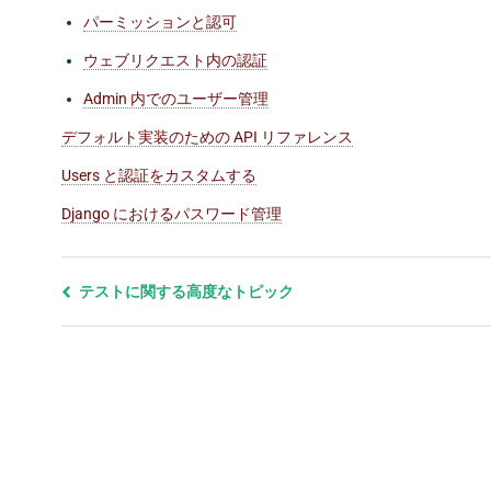
パーミッションと認可
ウェブリクエスト内の認証
Admin 内でのユーザー管理
デフォルト実装のための API リファレンス
Users と認証をカスタムする
Django におけるパスワード管理
前
テストに関する高度なトピック
の
ペ
ー
ジ
と
次
の
ペ