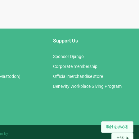
Support Us
Sponsor Django
Corporate membership
(Mastodon)
Official merchandise store
Benevity Workplace Giving Program
助けを求める
gn by
言語:
ja