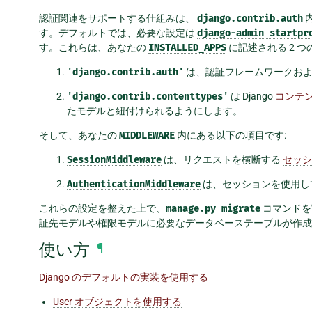
認証関連をサポートする仕組みは、
django.contrib.auth
内
す。デフォルトでは、必要な設定は
django-admin
startpr
す。これらは、あなたの
INSTALLED_APPS
に記述される 2 
'django.contrib.auth'
は、認証フレームワークおよ
'django.contrib.contenttypes'
は Django
コンテ
たモデルと紐付けられるようにします。
そして、あなたの
MIDDLEWARE
内にある以下の項目です:
SessionMiddleware
は、リクエストを横断する
セッシ
AuthenticationMiddleware
は、セッションを使用し
これらの設定を整えた上で、
manage.py
migrate
コマンドを
証先モデルや権限モデルに必要なデータベーステーブルが作成
使い方
¶
Django のデフォルトの実装を使用する
User オブジェクトを使用する