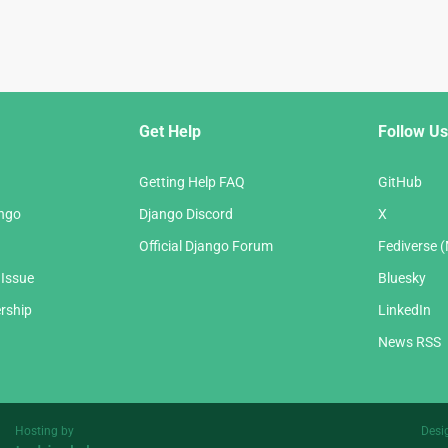
Get Help
Follow Us
Getting Help FAQ
GitHub
ango
Django Discord
X
Official Django Forum
Fediverse 
 Issue
Bluesky
rship
LinkedIn
News RSS
Hosting by
Desi