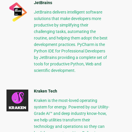
JetBrains
JetBrains delivers intelligent software
solutions that make developers more
productive by simplifying their
challenging tasks, automating the
routine, and helping them adopt the best
development practices. PyCharm is the
Python IDE for Professional Developers
by JetBrains providing a complete set of
tools for productive Python, Web and
scientific development.
Kraken Tech
Kraken is the most-loved operating
system for energy. Powered by our Utility-
Grade AI™ and deep industry know-how,
we help utilities transform their
technology and operations so they can