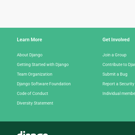
Django
Learn More
Get Involved
Links
About Django
Join a Group
Getting Started with Django
Contribute to Dj
Team Organization
Submit a Bug
Django Software Foundation
Report a Security
Code of Conduct
Individual membe
Diversity Statement