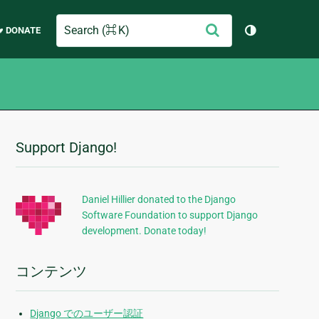
Search
送
♥ DONATE
テーマを切り
信
Support Django!
追
加
的
Daniel Hillier donated to the Django
Software Foundation to support Django
な
development. Donate today!
情
報
コンテンツ
Django でのユーザー認証