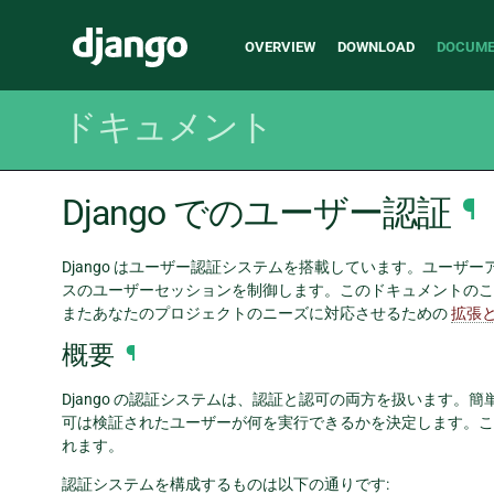
Main
Django
OVERVIEW
DOWNLOAD
DOCUME
navigation
ドキュメント
Django でのユーザー認証
¶
Django はユーザー認証システムを搭載しています。ユーザー
スのユーザーセッションを制御します。このドキュメントのこ
またあなたのプロジェクトのニーズに対応させるための
拡張
概要
¶
Django の認証システムは、認証と認可の両方を扱います
可は検証されたユーザーが何を実行できるかを決定します。こ
れます。
認証システムを構成するものは以下の通りです: