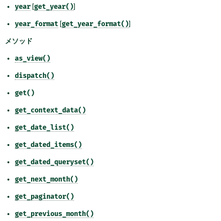
year
[
get_year()
]
year_format
[
get_year_format()
]
メソッド
as_view()
dispatch()
get()
get_context_data()
get_date_list()
get_dated_items()
get_dated_queryset()
get_next_month()
get_paginator()
get_previous_month()