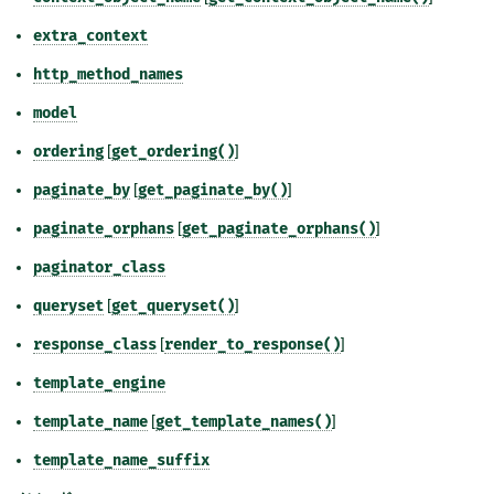
extra_context
http_method_names
model
ordering
[
get_ordering()
]
paginate_by
[
get_paginate_by()
]
paginate_orphans
[
get_paginate_orphans()
]
paginator_class
queryset
[
get_queryset()
]
response_class
[
render_to_response()
]
template_engine
template_name
[
get_template_names()
]
template_name_suffix