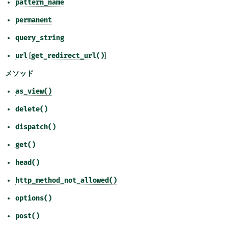
pattern_name
permanent
query_string
url
[
get_redirect_url()
]
メソッド
as_view()
delete()
dispatch()
get()
head()
http_method_not_allowed()
options()
post()