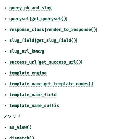
query_pk_and_slug
queryset
[
get_queryset()
]
response_class
[
render_to_response()
]
slug_field
[
get_slug_field()
]
slug_url_kwarg
success_url
[
get_success_url()
]
template_engine
template_name
[
get_template_names()
]
template_name_field
template_name_suffix
メソッド
as_view()
dispatch()