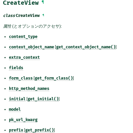
CreateView
¶
class
CreateView
¶
属性
(とオプションのアクセサ):
content_type
context_object_name
[
get_context_object_name()
]
extra_context
fields
form_class
[
get_form_class()
]
http_method_names
initial
[
get_initial()
]
model
pk_url_kwarg
prefix
[
get_prefix()
]