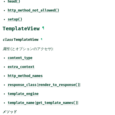
head()
http_method_not_allowed()
setup()
TemplateView
¶
class
TemplateView
¶
属性
(とオプションのアクセサ):
content_type
extra_context
http_method_names
response_class
[
render_to_response()
]
template_engine
template_name
[
get_template_names()
]
メソッド