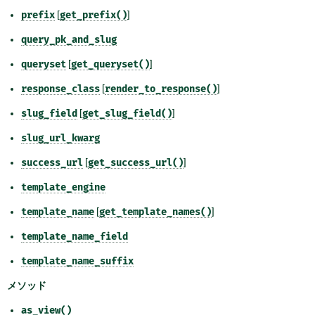
prefix
[
get_prefix()
]
query_pk_and_slug
queryset
[
get_queryset()
]
response_class
[
render_to_response()
]
slug_field
[
get_slug_field()
]
slug_url_kwarg
success_url
[
get_success_url()
]
template_engine
template_name
[
get_template_names()
]
template_name_field
template_name_suffix
メソッド
as_view()