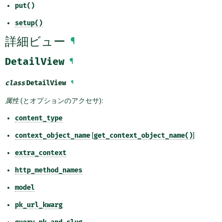
put()
setup()
詳細ビュー
¶
DetailView
¶
class
DetailView
¶
属性
(とオプションのアクセサ):
content_type
context_object_name
[
get_context_object_name()
]
extra_context
http_method_names
model
pk_url_kwarg