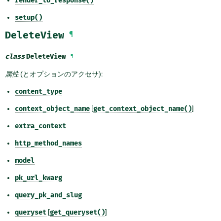
render_to_response()
setup()
DeleteView
¶
class
DeleteView
¶
属性
(とオプションのアクセサ):
content_type
context_object_name
[
get_context_object_name()
]
extra_context
http_method_names
model
pk_url_kwarg
query_pk_and_slug
queryset
[
get_queryset()
]