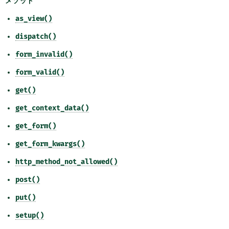
メソッド
as_view()
dispatch()
form_invalid()
form_valid()
get()
get_context_data()
get_form()
get_form_kwargs()
http_method_not_allowed()
post()
put()
setup()