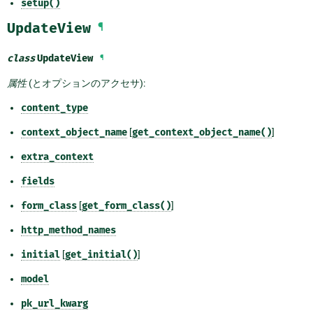
setup()
UpdateView
¶
class
UpdateView
¶
属性
(とオプションのアクセサ):
content_type
context_object_name
[
get_context_object_name()
]
extra_context
fields
form_class
[
get_form_class()
]
http_method_names
initial
[
get_initial()
]
model
pk_url_kwarg