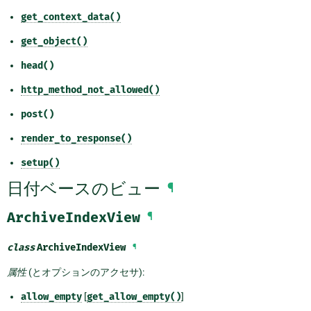
get_context_data()
get_object()
head()
http_method_not_allowed()
post()
render_to_response()
setup()
日付ベースのビュー
¶
ArchiveIndexView
¶
class
ArchiveIndexView
¶
属性
(とオプションのアクセサ):
allow_empty
[
get_allow_empty()
]