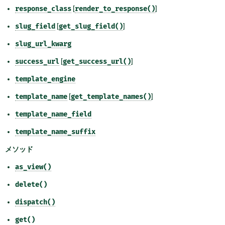
response_class
[
render_to_response()
]
slug_field
[
get_slug_field()
]
slug_url_kwarg
success_url
[
get_success_url()
]
template_engine
template_name
[
get_template_names()
]
template_name_field
template_name_suffix
メソッド
as_view()
delete()
dispatch()
get()