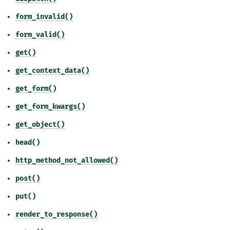
form_invalid()
form_valid()
get()
get_context_data()
get_form()
get_form_kwargs()
get_object()
head()
http_method_not_allowed()
post()
put()
render_to_response()