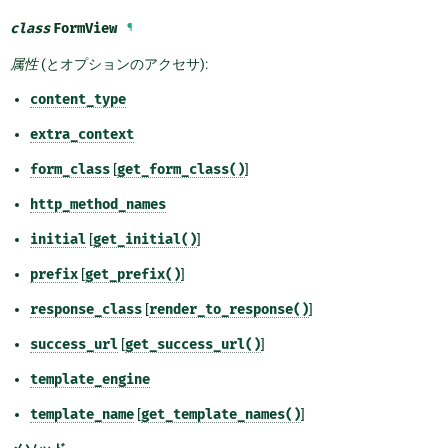
class
FormView
¶
属性
(とオプションのアクセサ):
content_type
extra_context
form_class
[
get_form_class()
]
http_method_names
initial
[
get_initial()
]
prefix
[
get_prefix()
]
response_class
[
render_to_response()
]
success_url
[
get_success_url()
]
template_engine
template_name
[
get_template_names()
]