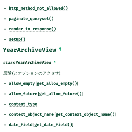
http_method_not_allowed()
paginate_queryset()
render_to_response()
setup()
YearArchiveView
¶
class
YearArchiveView
¶
属性
(とオプションのアクセサ):
allow_empty
[
get_allow_empty()
]
allow_future
[
get_allow_future()
]
content_type
context_object_name
[
get_context_object_name()
]
date_field
[
get_date_field()
]