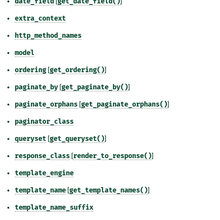
date_field
[
get_date_field()
]
extra_context
http_method_names
model
ordering
[
get_ordering()
]
paginate_by
[
get_paginate_by()
]
paginate_orphans
[
get_paginate_orphans()
]
paginator_class
queryset
[
get_queryset()
]
response_class
[
render_to_response()
]
template_engine
template_name
[
get_template_names()
]
template_name_suffix