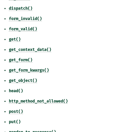
dispatch()
form_invalid()
form_valid()
get()
get_context_data()
get_form()
get_form_kwargs()
get_object()
head()
http_method_not_allowed()
post()
put()