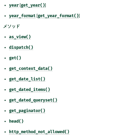
year
[
get_year()
]
year_format
[
get_year_format()
]
メソッド
as_view()
dispatch()
get()
get_context_data()
get_date_list()
get_dated_items()
get_dated_queryset()
get_paginator()
head()
http_method_not_allowed()