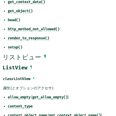
get_context_data()
get_object()
head()
http_method_not_allowed()
render_to_response()
setup()
リストビュー
¶
ListView
¶
class
ListView
¶
属性
(とオプションのアクセサ):
allow_empty
[
get_allow_empty()
]
content_type
context_object_name
[
get_context_object_name()
]