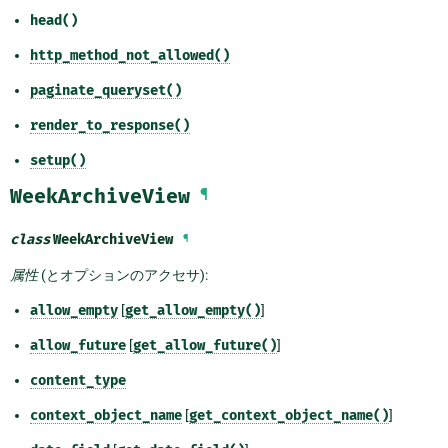
head()
http_method_not_allowed()
paginate_queryset()
render_to_response()
setup()
WeekArchiveView
¶
class
WeekArchiveView
¶
属性
(とオプションのアクセサ):
allow_empty
[
get_allow_empty()
]
allow_future
[
get_allow_future()
]
content_type
context_object_name
[
get_context_object_name()
]