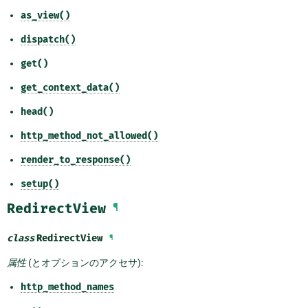
as_view()
dispatch()
get()
get_context_data()
head()
http_method_not_allowed()
render_to_response()
setup()
RedirectView
¶
class
RedirectView
¶
属性
(とオプションのアクセサ):
http_method_names