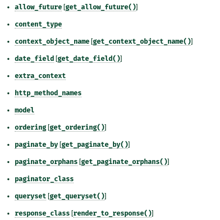
allow_future
[
get_allow_future()
]
content_type
context_object_name
[
get_context_object_name()
]
date_field
[
get_date_field()
]
extra_context
http_method_names
model
ordering
[
get_ordering()
]
paginate_by
[
get_paginate_by()
]
paginate_orphans
[
get_paginate_orphans()
]
paginator_class
queryset
[
get_queryset()
]
response_class
[
render_to_response()
]