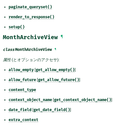
paginate_queryset()
render_to_response()
setup()
MonthArchiveView
¶
class
MonthArchiveView
¶
属性
(とオプションのアクセサ):
allow_empty
[
get_allow_empty()
]
allow_future
[
get_allow_future()
]
content_type
context_object_name
[
get_context_object_name()
]
date_field
[
get_date_field()
]
extra_context