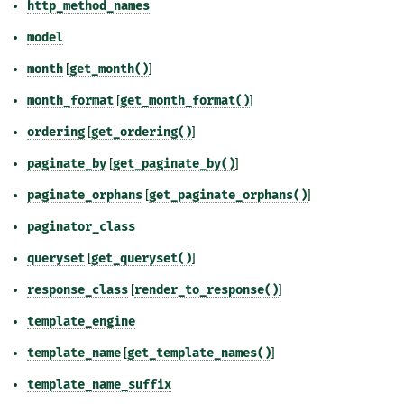
http_method_names
model
month
[
get_month()
]
month_format
[
get_month_format()
]
ordering
[
get_ordering()
]
paginate_by
[
get_paginate_by()
]
paginate_orphans
[
get_paginate_orphans()
]
paginator_class
queryset
[
get_queryset()
]
response_class
[
render_to_response()
]
template_engine
template_name
[
get_template_names()
]
template_name_suffix