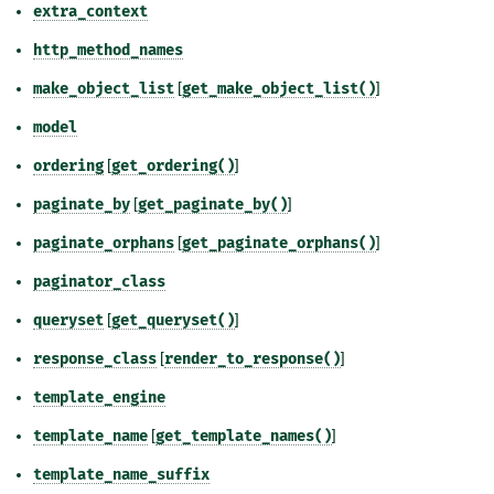
extra_context
http_method_names
make_object_list
[
get_make_object_list()
]
model
ordering
[
get_ordering()
]
paginate_by
[
get_paginate_by()
]
paginate_orphans
[
get_paginate_orphans()
]
paginator_class
queryset
[
get_queryset()
]
response_class
[
render_to_response()
]
template_engine
template_name
[
get_template_names()
]
template_name_suffix