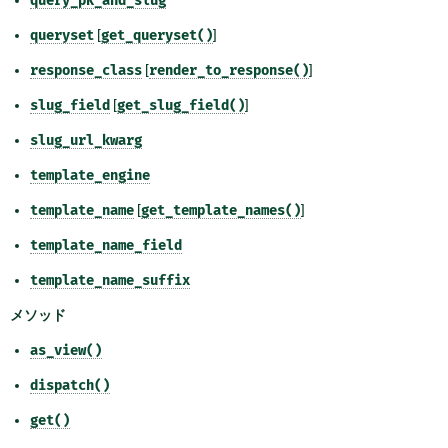
query_pk_and_slug
queryset
[
get_queryset()
]
response_class
[
render_to_response()
]
slug_field
[
get_slug_field()
]
slug_url_kwarg
template_engine
template_name
[
get_template_names()
]
template_name_field
template_name_suffix
メソッド
as_view()
dispatch()
get()