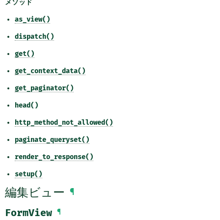
メソッド
as_view()
dispatch()
get()
get_context_data()
get_paginator()
head()
http_method_not_allowed()
paginate_queryset()
render_to_response()
setup()
編集ビュー
¶
FormView
¶