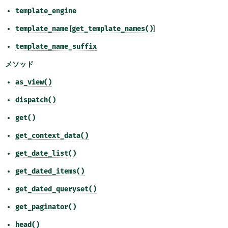
template_engine
template_name
[
get_template_names()
]
template_name_suffix
メソッド
as_view()
dispatch()
get()
get_context_data()
get_date_list()
get_dated_items()
get_dated_queryset()
get_paginator()
head()