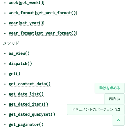
week
[
get_week()
]
week_format
[
get_week_format()
]
year
[
get_year()
]
year_format
[
get_year_format()
]
メソッド
as_view()
dispatch()
get()
get_context_data()
助けを求める
get_date_list()
言語:
ja
get_dated_items()
ドキュメントのバージョン:
5.2
get_dated_queryset()
get_paginator()