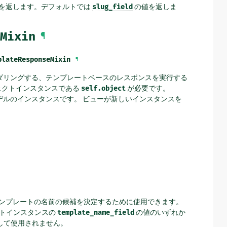
を返します。デフォルトでは
slug_field
の値を返しま
Mixin
¶
plateResponseMixin
¶
ダリングする、テンプレートベースのレスポンスを実行する
ジェクトインスタンスである
self.object
が必要です。
o モデルのインスタンスです。 ビューが新しいインスタンスを
ンプレートの名前の候補を決定するために使用できます。
トインスタンスの
template_name_field
の値のいずれか
して使用されません。