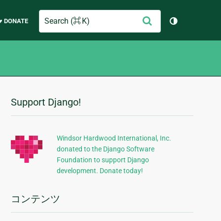
Search
送
♥ DONATE
テーマを切り
信
Support Django!
追
加
的
Windsor Hardwood International, Inc.
donated to the Django Software
な
Foundation to support Django
情
development. Donate today!
報
コンテンツ