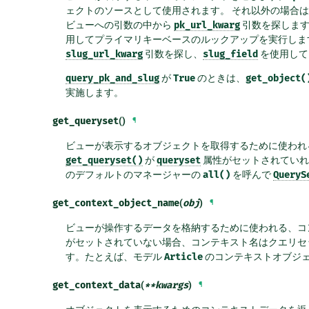
ェクトのソースとして使用されます。 それ以外の場合
ビューへの引数の中から
pk_url_kwarg
引数を探します
用してプライマリキーベースのルックアップを実行しま
slug_url_kwarg
引数を探し、
slug_field
を使用して
query_pk_and_slug
が
True
のときは、
get_object(
実施します。
get_queryset
()
¶
ビューが表示するオブジェクトを取得するために使われ
get_queryset()
が
queryset
属性がセットされていれ
のデフォルトのマネージャーの
all()
を呼んで
QueryS
get_context_object_name
(
obj
)
¶
ビューが操作するデータを格納するために使われる、コ
がセットされていない場合、コンテキスト名はクエリセ
す。たとえば、モデル
Article
のコンテキストオブジ
get_context_data
(
**
kwargs
)
¶