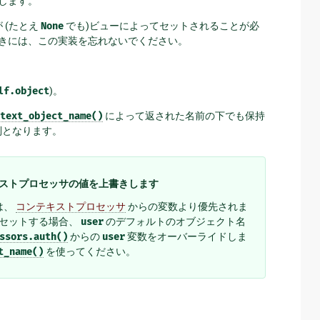
します。
 (たとえ
None
でも)ビューによってセットされることが必
うときには、この実装を忘れないでください。
lf.object
)。
ntext_object_name()
によって返された名前の下でも保持
列となります。
ストプロセッサの値を上書きします
は、
コンテキストプロセッサ
からの変数より優先されま
セットする場合、
user
のデフォルトのオブジェクト名
ssors.auth()
からの
user
変数をオーバーライドしま
t_name()
を使ってください。