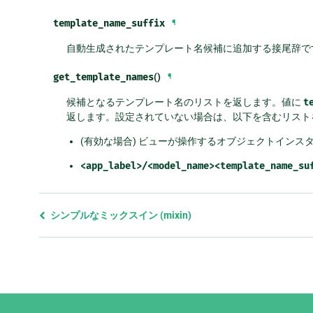
template_name_suffix
¶
自動生成されたテンプレート名候補に追加する接尾辞で
get_template_names
()
¶
候補となるテンプレート名のリストを返します。値に
t
返します。設定されていない場合は、以下を含むリスト
(有効な場合) ビューが操作するオブジェクトインス
<app_label>/<model_name><template_name_su
前
シンプルなミックスイン (mixin)
の
ペ
ー
ジ
と
Django
次