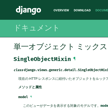
Main
Django
OVERVIEW
DOWNLOAD
DOCUME
navigation
ドキュメント
単一オブジェクト ミックスイン (Si
SingleObjectMixin
¶
class
django.views.generic.detail.
SingleObjectMix
現在の HTTP レスポンスに紐付いたオブジェクトをルッ
メソッドと属性
model
¶
このビューがデータを表示する対象のモデルです。
mod