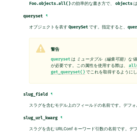
Foo.objects.all()
の効率的な書き方で、
objects
queryset
¶
オブジェクトを表す
QuerySet
です。指定すると、
que
警告
queryset
は
ミュータブル（編集可能）な
値
が必要です。この属性を使用する際は、
all
get_queryset()
でこれを取得するように
slug_field
¶
スラグを含むモデル上のフィールドの名前です。デフォ
slug_url_kwarg
¶
スラグを含む URLConf キーワード引数の名前です。