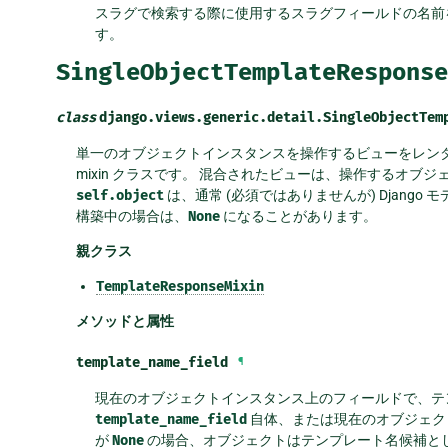
スラグで検索する際に使用するスラグフィールドの名前
す。
SingleObjectTemplateResponse
class
django.views.generic.detail.
SingleObjectTem
単一のオブジェクトインスタンスを操作するビューをレン
mixin クラスです。 混合されたビューは、操作するオブ
self.object
は、通常 (必須ではありませんが) Djang
構築中の場合は、
None
になることがあります。
親クラス
TemplateResponseMixin
メソッドと属性
template_name_field
¶
現在のオブジェクトインスタンス上のフィールドで、テ
template_name_field
自体、または現在のオブジェク
が
None
の場合、オブジェクトはテンプレート名候補と