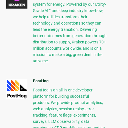
system for energy. Powered by our Utility-
Grade AI™ and deep industry know-how,
we help utilities transform their
technology and operations so they can
lead the energy transition. Delivering
better outcomes from generation through
distribution to supply, Kraken powers 70+
million accounts worldwide, and is on a
mission to make a big, green dent in the
universe.
PostHog
PostHog is an all-in-one developer
platform for building successful
products. We provide product analytics,
web analytics, session replay, error
tracking, feature flags, experiments,
surveys, LLM observability, data
warehouse, CDP, workflows, logs, and an