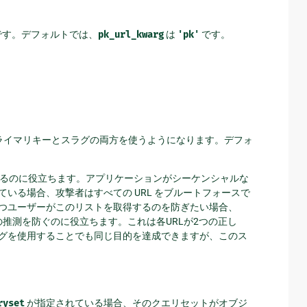
前です。デフォルトでは、
pk_url_kwarg
は
'pk'
です。
ライマリキーとスラグの両方を使うようになります。デフォ
るのに役立ちます。アプリケーションがシーケンシャルな
いる場合、攻撃者はすべての URL をブルートフォースで
つユーザーがこのリストを取得するのを防ぎたい場合、
の推測を防ぐのに役立ちます。これは各URLが2つの正し
グを使用することでも同じ目的を達成できますが、このス
ryset
が指定されている場合、そのクエリセットがオブジ