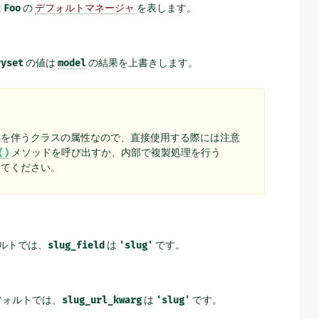
は
Foo
の
デフォルトマネージャ
を表します。
ryset
の値は
model
の結果を上書きします。
を伴うクラスの属性なので、直接使用する際には注意
()
メソッドを呼び出すか、内部で複製処理を行う
してください。
ルトでは、
slug_field
は
'slug'
です。
デフォルトでは、
slug_url_kwarg
は
'slug'
です。