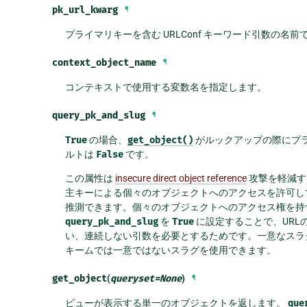
pk_url_kwarg
¶
プライマリキーを含む URLConf キーワード引数の名
context_object_name
¶
コンテキストで使用する変数名を指定します。
query_pk_and_slug
¶
True
の場合、
get_object()
がルックアップの際にプ
ルトは
False
です。
この属性は
insecure direct object reference
攻撃を軽減す
主キーによる個々のオブジェクトへのアクセスを許可して
推測できます。個々のオブジェクトへのアクセス権を持
query_pk_and_slug
を
True
に設定することで、URL
い、連続しない引数を必要とするためです。一意なスラ
キームでは一意ではないスラグを使用できます。
get_object
(
queryset
=
None
)
¶
ビューが表示する単一のオブジェクトを返します。
que