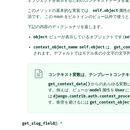
オブジェクトを表示するためのコンテキストデータを返
このメソッドの基本的な実装では、
self.object
属性が
須です。 この mixin をビルトインのビュー以外で使
下記の内容のディクショナリを返します。
object
: ビューが表示しているオブジェクトです (
se
context_object_name
:
self.object
は、
get_co
されます。デフォルトではモデル名の小文字の文字
コンテキスト変数は、テンプレートコンテキ
get_context_data()
からのあらゆる変数
す。例えば、ビューが
model
属性を
User
に
は
django.contrib.auth.context_proce
す。衝突を避けるには
get_context_objec
get_slug_field
()
¶