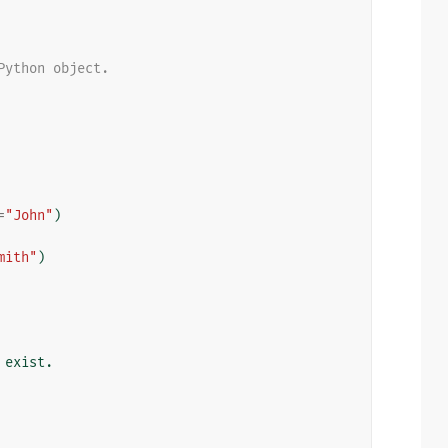
Python object.
=
"John"
)
mith"
)
 exist.