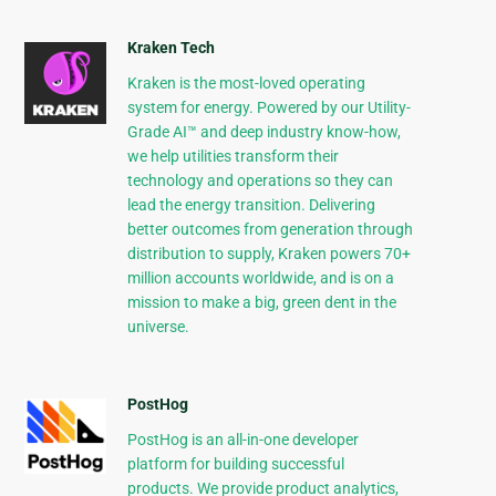
Kraken Tech
Kraken is the most-loved operating
system for energy. Powered by our Utility-
Grade AI™ and deep industry know-how,
we help utilities transform their
technology and operations so they can
lead the energy transition. Delivering
better outcomes from generation through
distribution to supply, Kraken powers 70+
million accounts worldwide, and is on a
mission to make a big, green dent in the
universe.
PostHog
PostHog is an all-in-one developer
platform for building successful
products. We provide product analytics,