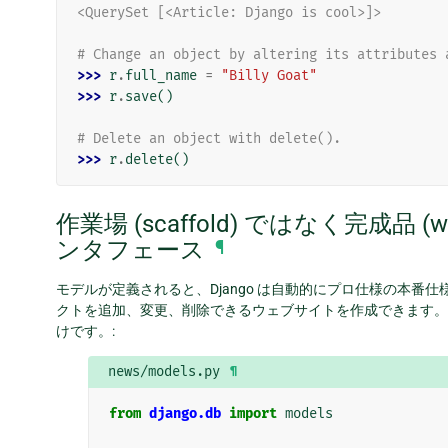
<QuerySet [<Article: Django is cool>]>
# Change an object by altering its attributes 
>>> 
r
.
full_name
=
"Billy Goat"
>>> 
r
.
save
()
# Delete an object with delete().
>>> 
r
.
delete
()
作業場 (scaffold) ではなく完成品 (wh
ンタフェース
¶
モデルが定義されると、Django は自動的にプロ仕様の本番仕
クトを追加、変更、削除できるウェブサイトを作成できます。
けです。:
news/models.py
¶
from
django.db
import
models