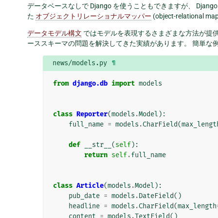
データベースなしで Django を使うこともできますが、 Djan
た
オブジェクトリレーショナルマッパー
(object-relation
データモデル構文
ではモデルを表現するさまざまな方法が提
ーススキーマの問題を解決してきた実績があります。 簡単な例
news/models.py
¶
from
django.db
import
models
class
Reporter
(
models
.
Model
):
full_name
=
models
.
CharField
(
max_lengt
def
__str__
(
self
):
return
self
.
full_name
class
Article
(
models
.
Model
):
pub_date
=
models
.
DateField
()
headline
=
models
.
CharField
(
max_length
content
=
models
.
TextField
()