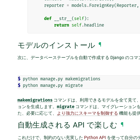
reporter
=
models
.
ForeignKey
(
Reporter
,
def
__str__
(
self
):
return
self
.
headline
モデルのインストール
¶
次に、データベーステーブルを自動で作成する Django の
$ 
python
manage.py
$ 
python
manage.py
makemigrations
コマンドは、利用できるモデルを全て見て
ョンを生成します。
migrate
コマンドは、マイグレーション
た、必要に応じて、
より強力にスキーマを制御する
機能も提
自動生成される API で楽しむ
¶
これだけで、制約のない充実した
Python API
を使って自分のデ