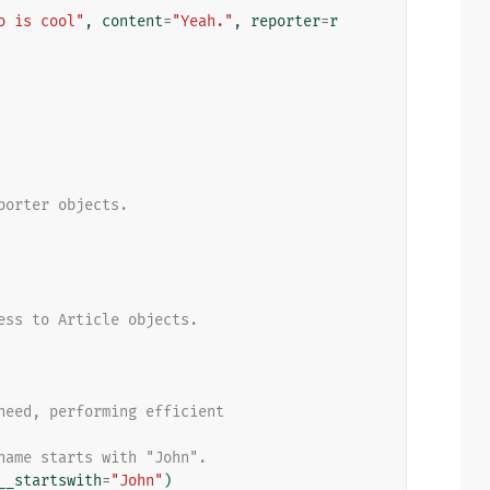
o is cool"
,
content
=
"Yeah."
,
reporter
=
r
porter objects.
ess to Article objects.
need, performing efficient
name starts with "John".
__startswith
=
"John"
)