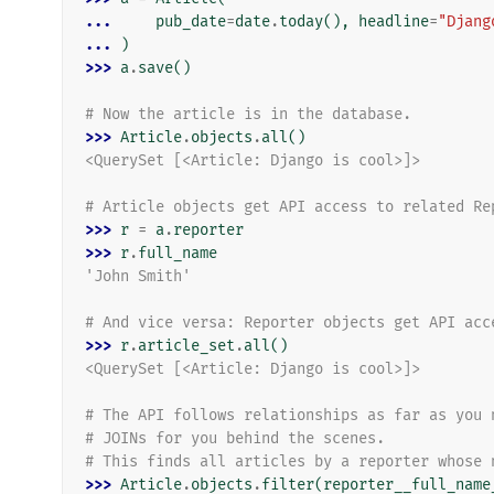
... 
pub_date
=
date
.
today
(),
headline
=
"Djang
... 
)
>>> 
a
.
save
()
# Now the article is in the database.
>>> 
Article
.
objects
.
all
()
<QuerySet [<Article: Django is cool>]>
# Article objects get API access to related Re
>>> 
r
=
a
.
reporter
>>> 
r
.
full_name
'John Smith'
# And vice versa: Reporter objects get API acc
>>> 
r
.
article_set
.
all
()
<QuerySet [<Article: Django is cool>]>
# The API follows relationships as far as you 
# JOINs for you behind the scenes.
# This finds all articles by a reporter whose 
>>> 
Article
.
objects
.
filter
(
reporter__full_name