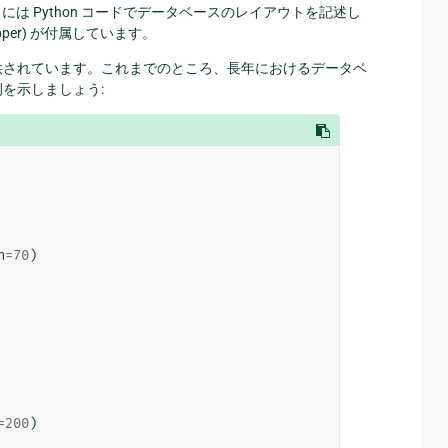
go には Python コードでデータベースのレイアウトを記述し
al mapper) が付属しています。
供されています。これまでのところ、長年におけるデータベ
を示しましょう:
h
=
70
)
=
200
)