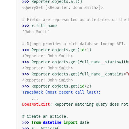
>>> 
Reporter
.
objects
.
all
()
<QuerySet [<Reporter: John Smith>]>
# Fields are represented as attributes on the 
>>> 
r
.
full_name
'John Smith'
# Django provides a rich database lookup API.
>>> 
Reporter
.
objects
.
get
(
id
=
1
)
<Reporter: John Smith>
>>> 
Reporter
.
objects
.
get
(
full_name__startswith
<Reporter: John Smith>
>>> 
Reporter
.
objects
.
get
(
full_name__contains
=
"
<Reporter: John Smith>
>>> 
Reporter
.
objects
.
get
(
id
=
2
)
Traceback (most recent call last):
...
DoesNotExist
: 
Reporter matching query does not
# Create an article.
>>> 
from
datetime
import
date
>>> 
a
=
Article
(