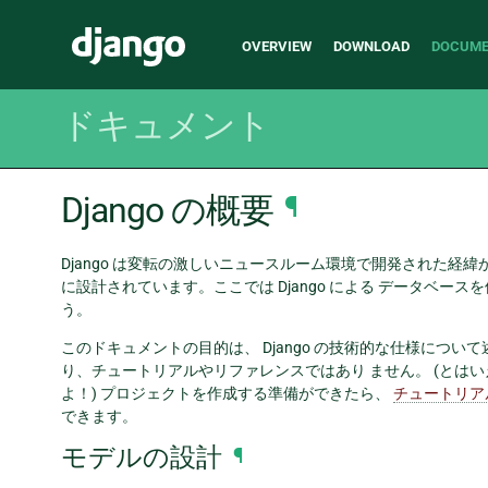
Main
Django
OVERVIEW
DOWNLOAD
DOCUME
navigation
ドキュメント
Django の概要
¶
Django は変転の激しいニュースルーム環境で開発された経緯
に設計されています。ここでは Django による データベース
う。
このドキュメントの目的は、 Django の技術的な仕様につ
り、チュートリアルやリファレンスではあり ません。 (とは
よ！) プロジェクトを作成する準備ができたら、
チュートリア
できます。
モデルの設計
¶