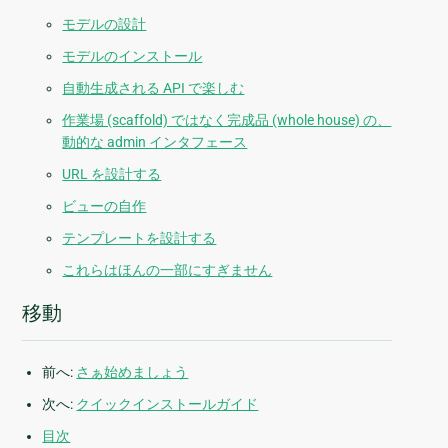
モデルの設計
モデルのインストール
自動生成される API で楽しむ
作業場 (scaffold) ではなく完成品 (whole house) の、
動的な admin インタフェース
URL を設計する
ビューの自作
テンプレートを設計する
これらはほんの一部にすぎません
移動
前へ:
さぁ始めましょう
次へ:
クイックインストールガイド
目次