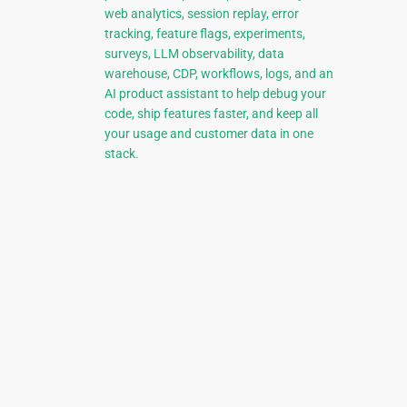
web analytics, session replay, error
tracking, feature flags, experiments,
surveys, LLM observability, data
warehouse, CDP, workflows, logs, and an
AI product assistant to help debug your
code, ship features faster, and keep all
your usage and customer data in one
stack.