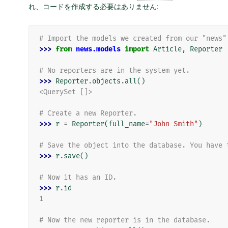
れ、コードを作成する必要はありません:
# Import the models we created from our "news"
>>> 
from
news.models
import
Article
,
Reporter
# No reporters are in the system yet.
>>> 
Reporter
.
objects
.
all
()
<QuerySet []>
# Create a new Reporter.
>>> 
r
=
Reporter
(
full_name
=
"John Smith"
)
# Save the object into the database. You have 
>>> 
r
.
save
()
# Now it has an ID.
>>> 
r
.
id
1
# Now the new reporter is in the database.