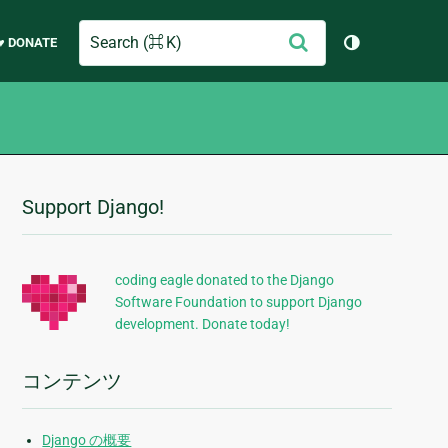
Search
送
♥ DONATE
テーマを切り
信
Support Django!
追
加
的
coding eagle donated to the Django
Software Foundation to support Django
な
development. Donate today!
情
報
コンテンツ
Django の概要