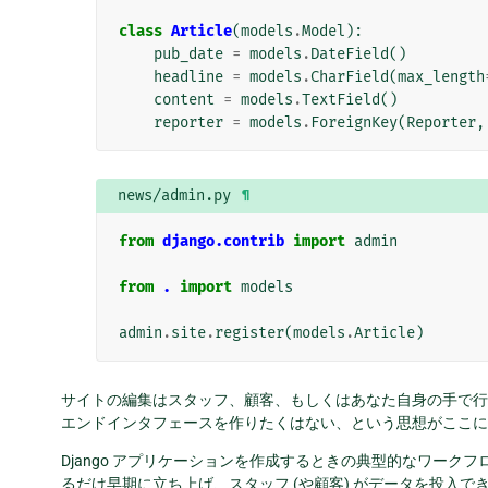
class
Article
(
models
.
Model
):
pub_date
=
models
.
DateField
()
headline
=
models
.
CharField
(
max_length
content
=
models
.
TextField
()
reporter
=
models
.
ForeignKey
(
Reporter
,
news/admin.py
¶
from
django.contrib
import
admin
from
.
import
models
admin
.
site
.
register
(
models
.
Article
)
サイトの編集はスタッフ、顧客、もしくはあなた自身の手で行
エンドインタフェースを作りたくはない、という思想がここに
Django アプリケーションを作成するときの典型的なワークフロ
るだけ早期に立ち上げ、スタッフ (や顧客) がデータを投入