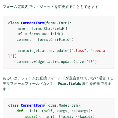
フォーム定義内でウィジェットを変更することもできます:
class
CommentForm
(
forms
.
Form
):
name
=
forms
.
CharField
()
url
=
forms
.
URLField
()
comment
=
forms
.
CharField
()
name
.
widget
.
attrs
.
update
({
"class"
:
"specia
l"
})
comment
.
widget
.
attrs
.
update
(
size
=
"40"
)
あるいは、フォームに直接フィールドが宣言されていない場合（モ
デルフォームフィールドなど）、
Form.fields
属性を使用できま
す：
class
CommentForm
(
forms
.
ModelForm
):
def
__init__
(
self
,
*
args
,
**
kwargs
):
super
()
.
__init__
(
*
args
,
**
kwargs
)