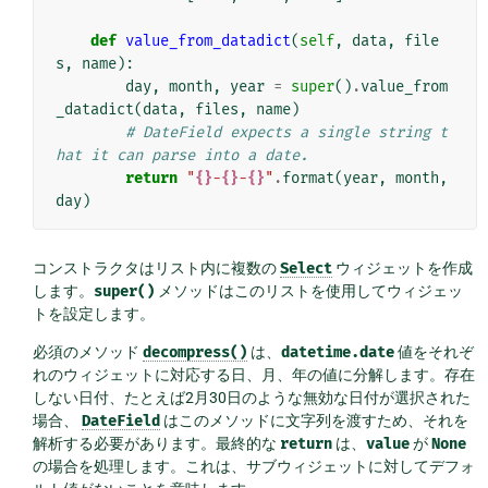
def
value_from_datadict
(
self
,
data
,
file
s
,
name
):
day
,
month
,
year
=
super
()
.
value_from
_datadict
(
data
,
files
,
name
)
# DateField expects a single string t
hat it can parse into a date.
return
"
{}
-
{}
-
{}
"
.
format
(
year
,
month
,
day
)
コンストラクタはリスト内に複数の
Select
ウィジェットを作成
します。
super()
メソッドはこのリストを使用してウィジェッ
トを設定します。
必須のメソッド
decompress()
は、
datetime.date
値をそれぞ
れのウィジェットに対応する日、月、年の値に分解します。存在
しない日付、たとえば2月30日のような無効な日付が選択された
場合、
DateField
はこのメソッドに文字列を渡すため、それを
解析する必要があります。最終的な
return
は、
value
が
None
の場合を処理します。これは、サブウィジェットに対してデフォ