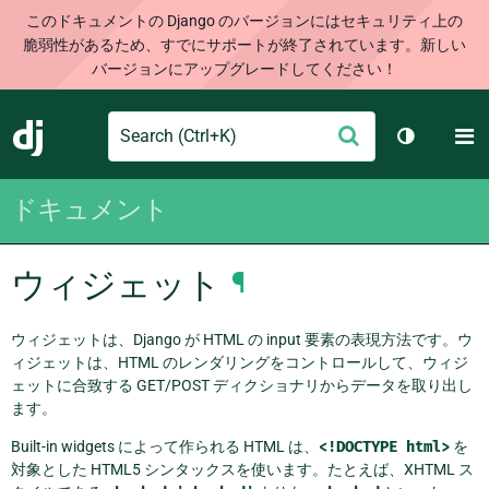
このドキュメントの Django のバージョンにはセキュリティ上の
脆弱性があるため、すでにサポートが終了されています。新しい
バージョンにアップグレードしてください！
Search
M
送
Django
テーマを切
信
ドキュメント
ウィジェット
¶
ウィジェットは、Django が HTML の input 要素の表現方法です。ウ
ィジェットは、HTML のレンダリングをコントロールして、ウィジ
ェットに合致する GET/POST ディクショナリからデータを取り出し
ます。
Built-in widgets によって作られる HTML は、
<!DOCTYPE
html>
を
対象とした HTML5 シンタックスを使います。たとえば、XHTML ス