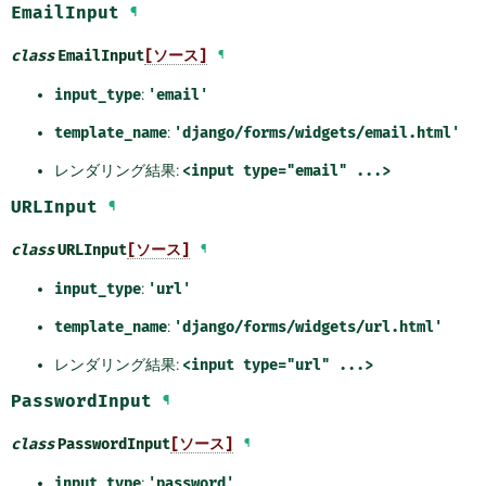
EmailInput
¶
class
EmailInput
[ソース]
¶
input_type
:
'email'
template_name
:
'django/forms/widgets/email.html'
レンダリング結果:
<input
type="email"
...>
URLInput
¶
class
URLInput
[ソース]
¶
input_type
:
'url'
template_name
:
'django/forms/widgets/url.html'
レンダリング結果:
<input
type="url"
...>
PasswordInput
¶
class
PasswordInput
[ソース]
¶
input_type
:
'password'