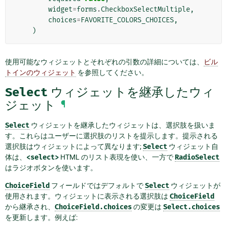
widget
=
forms
.
CheckboxSelectMultiple
,
choices
=
FAVORITE_COLORS_CHOICES
,
)
使用可能なウィジェットとそれぞれの引数の詳細については、
ビル
トインのウィジェット
を参照してください。
Select
ウィジェットを継承したウィ
ジェット
¶
Select
ウィジェットを継承したウィジェットは、選択肢を扱いま
す。これらはユーザーに選択肢のリストを提示します。提示される
選択肢はウィジェットによって異なります;
Select
ウィジェット自
体は、
<select>
HTML のリスト表現を使い、一方で
RadioSelect
はラジオボタンを使います。
ChoiceField
フィールドではデフォルトで
Select
ウィジェットが
使用されます。ウィジェットに表示される選択肢は
ChoiceField
から継承され、
ChoiceField.choices
の変更は
Select.choices
を更新します。例えば: