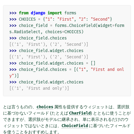
>>> 
from
django
import
forms
>>> 
CHOICES
=
{
"1"
:
"First"
,
"2"
:
"Second"
}
>>> 
choice_field
=
forms
.
ChoiceField
(
widget
=
form
s
.
RadioSelect
,
choices
=
CHOICES
)
>>> 
choice_field
.
choices
[('1', 'First'), ('2', 'Second')]
>>> 
choice_field
.
widget
.
choices
[('1', 'First'), ('2', 'Second')]
>>> 
choice_field
.
widget
.
choices
=
[]
>>> 
choice_field
.
choices
=
[(
"1"
,
"First and onl
y"
)]
>>> 
choice_field
.
widget
.
choices
[('1', 'First and only')]
とは言うものの、
choices
属性を提供するウィジェットは、選択肢
に基づかないフィールド (たとえば
CharField
) とともに使うことが
できますが、選択肢がモデルに継承され、単に表示されるだけのウ
ィジェットではないときには、
ChoiceField
に基づいたフィールド
を使うことをおすすめします。