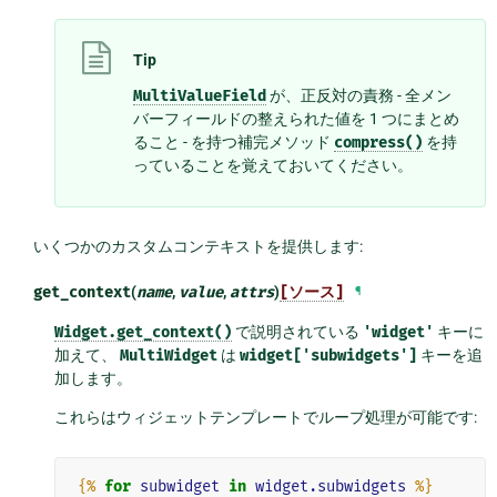
Tip
MultiValueField
が、正反対の責務 - 全メン
バーフィールドの整えられた値を 1 つにまとめ
ること - を持つ補完メソッド
compress()
を持
っていることを覚えておいてください。
いくつかのカスタムコンテキストを提供します:
get_context
(
name
,
value
,
attrs
)
[ソース]
¶
Widget.get_context()
で説明されている
'widget'
キーに
加えて、
MultiWidget
は
widget['subwidgets']
キーを追
加します。
これらはウィジェットテンプレートでループ処理が可能です:
{%
for
subwidget
in
widget.subwidgets
%}