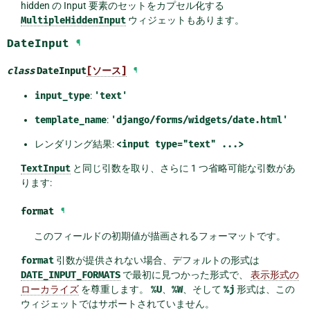
hidden の Input 要素のセットをカプセル化する
MultipleHiddenInput
ウィジェットもあります。
DateInput
¶
class
DateInput
[ソース]
¶
input_type
:
'text'
template_name
:
'django/forms/widgets/date.html'
レンダリング結果:
<input
type="text"
...>
TextInput
と同じ引数を取り、さらに 1 つ省略可能な引数があ
ります:
format
¶
このフィールドの初期値が描画されるフォーマットです。
format
引数が提供されない場合、デフォルトの形式は
DATE_INPUT_FORMATS
で最初に見つかった形式で、
表示形式の
ローカライズ
を尊重します。
%U
、
%W
、そして
%j
形式は、この
ウィジェットではサポートされていません。