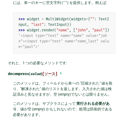
には、単一のキーに空文字列 (
''
) を提供します。例えば:
>>> 
widget
=
MultiWidget
(
widgets
=
{
""
:
TextI
nput
,
"last"
:
TextInput
})
>>> 
widget
.
render
(
"name"
,
[
"john"
,
"paul"
])
'<input type="text" name="name" value="joh
n"><input type="text" name="name_last" valu
e="paul">'
それと、1 つの必要なメソッドです:
decompress
(
value
)
[ソース]
¶
このメソッドは、フィールドから単一の "圧縮された" 値を取
り、"解凍された" 値のリストを返します。入力された値は検
証済みと見なせますが、空 (empty)でないとは限りません。
このメソッドは、サブクラスによって
実行される必要があ
り
、値が空 (empty) かもしれないので、処理は防衛的である
必要があります。