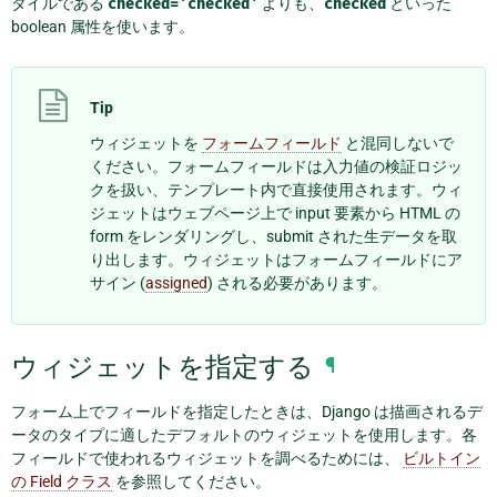
タイルである
checked='checked'
よりも、
checked
といった
boolean 属性を使います。
Tip
ウィジェットを
フォームフィールド
と混同しないで
ください。フォームフィールドは入力値の検証ロジッ
クを扱い、テンプレート内で直接使用されます。ウィ
ジェットはウェブページ上で input 要素から HTML の
form をレンダリングし、submit された生データを取
り出します。ウィジェットはフォームフィールドにア
サイン (
assigned
) される必要があります。
ウィジェットを指定する
¶
フォーム上でフィールドを指定したときは、Django は描画されるデ
ータのタイプに適したデフォルトのウィジェットを使用します。各
フィールドで使われるウィジェットを調べるためには、
ビルトイン
の Field クラス
を参照してください。