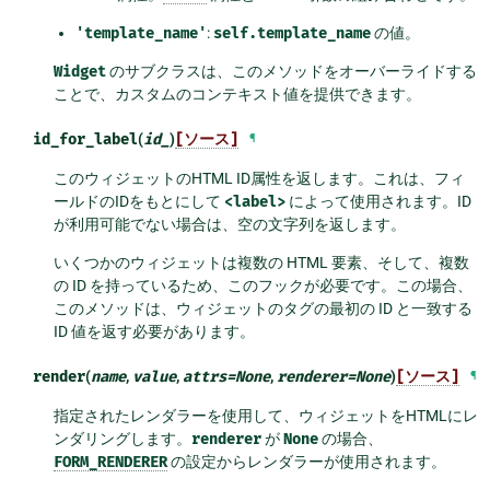
'template_name'
:
self.template_name
の値。
Widget
のサブクラスは、このメソッドをオーバーライドする
ことで、カスタムのコンテキスト値を提供できます。
id_for_label
(
id_
)
[ソース]
¶
このウィジェットのHTML ID属性を返します。これは、フィ
ールドのIDをもとにして
<label>
によって使用されます。ID
が利用可能でない場合は、空の文字列を返します。
いくつかのウィジェットは複数の HTML 要素、そして、複数
の ID を持っているため、このフックが必要です。この場合、
このメソッドは、ウィジェットのタグの最初の ID と一致する
ID 値を返す必要があります。
render
(
name
,
value
,
attrs
=
None
,
renderer
=
None
)
[ソース]
¶
指定されたレンダラーを使用して、ウィジェットをHTMLにレ
ンダリングします。
renderer
が
None
の場合、
FORM_RENDERER
の設定からレンダラーが使用されます。