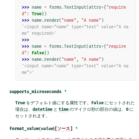
>>> 
name
=
forms
.
TextInput
(
attrs
=
{
"require
d"
:
True
})
>>> 
name
.
render
(
"name"
,
"A name"
)
'<input name="name" type="text" value="A na
me" required>'
>>>
>>> 
name
=
forms
.
TextInput
(
attrs
=
{
"require
d"
:
False
})
>>> 
name
.
render
(
"name"
,
"A name"
)
'<input name="name" type="text" value="A na
me">'
supports_microseconds
¶
True
をデフォルト値にする属性です。
False
にセットされた
場合は、
datetime
と
time
のマイクロ秒の部分の値は、
0
に
セットされます。
format_value
(
value
)
[ソース]
¶