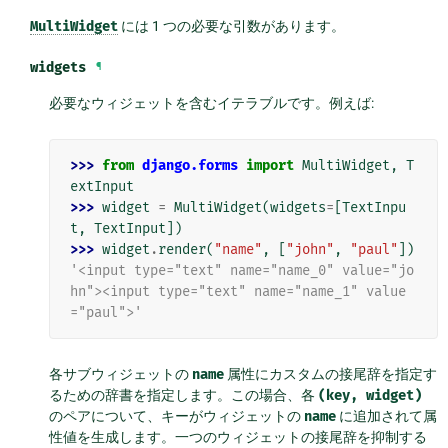
MultiWidget
には 1 つの必要な引数があります。
widgets
¶
必要なウィジェットを含むイテラブルです。例えば:
>>> 
from
django.forms
import
MultiWidget
,
T
extInput
>>> 
widget
=
MultiWidget
(
widgets
=
[
TextInpu
t
,
TextInput
])
>>> 
widget
.
render
(
"name"
,
[
"john"
,
"paul"
])
'<input type="text" name="name_0" value="jo
hn"><input type="text" name="name_1" value
="paul">'
各サブウィジェットの
name
属性にカスタムの接尾辞を指定す
るための辞書を指定します。この場合、各
(key,
widget)
のペアについて、キーがウィジェットの
name
に追加されて属
性値を生成します。一つのウィジェットの接尾辞を抑制する