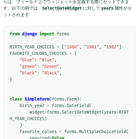
らは、フィールド上でウィジェットを定義する際にセットできま
す。以下の例では、
SelectDateWidget
に対して
years
属性がセ
ットされます:
from
django
import
forms
BIRTH_YEAR_CHOICES
=
[
"1980"
,
"1981"
,
"1982"
]
FAVORITE_COLORS_CHOICES
=
{
"blue"
:
"Blue"
,
"green"
:
"Green"
,
"black"
:
"Black"
,
}
class
SimpleForm
(
forms
.
Form
):
birth_year
=
forms
.
DateField
(
widget
=
forms
.
SelectDateWidget
(
years
=
BIRT
H_YEAR_CHOICES
)
)
favorite_colors
=
forms
.
MultipleChoiceField
(
required
=
False
,