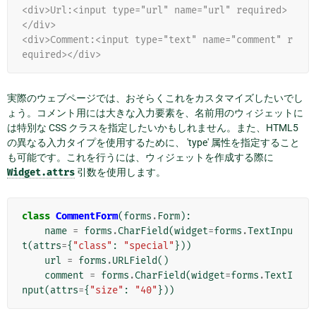
<div>Url:<input type="url" name="url" required>
</div>
<div>Comment:<input type="text" name="comment" r
equired></div>
実際のウェブページでは、おそらくこれをカスタマイズしたいでし
ょう。コメント用には大きな入力要素を、名前用のウィジェットに
は特別な CSS クラスを指定したいかもしれません。また、HTML5
の異なる入力タイプを使用するために、 'type' 属性を指定すること
も可能です。これを行うには、ウィジェットを作成する際に
Widget.attrs
引数を使用します。
class
CommentForm
(
forms
.
Form
):
name
=
forms
.
CharField
(
widget
=
forms
.
TextInpu
t
(
attrs
=
{
"class"
:
"special"
}))
url
=
forms
.
URLField
()
comment
=
forms
.
CharField
(
widget
=
forms
.
TextI
nput
(
attrs
=
{
"size"
:
"40"
}))