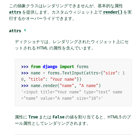
この抽象クラスはレンダリングできませんが、基本的な属性
attrs
を提供します。カスタムウィジェット上で
render()
を実
行するかオーバーライドできます。
attrs
¶
ディクショナリは、レンダリングされたウィジェット上にセ
ットされる HTML の属性を含んでいます。
>>> 
from
django
import
forms
>>> 
name
=
forms
.
TextInput
(
attrs
=
{
"size"
:
1
0
,
"title"
:
"Your name"
})
>>> 
name
.
render
(
"name"
,
"A name"
)
'<input title="Your name" type="text" name
="name" value="A name" size="10">'
属性に
True
または
False
の値を割り当てると、HTML5 のブ
ール属性としてレンダリングされます。