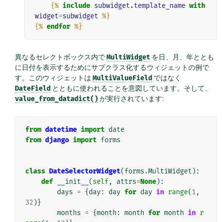
{%
include
subwidget.template_name
with
widget
=
subwidget
%}
{%
endfor
%}
異なるセレクトボックス内で
MultiWidget
を日、月、年ととも
に日付を表示するためにサブクラス化するウィジェットの例で
す。このウィジェットは
MultiValueField
ではなく
DateField
とともに使われることを意図しています。そして、
value_from_datadict()
が実行されています:
from
datetime
import
date
from
django
import
forms
class
DateSelectorWidget
(
forms
.
MultiWidget
):
def
__init__
(
self
,
attrs
=
None
):
days
=
{
day
:
day
for
day
in
range
(
1
,
32
)}
months
=
{
month
:
month
for
month
in
r