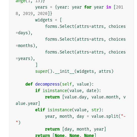
ange
(
1
,
13
)}
years
=
{
year
:
year
for
year
in
[
201
8
,
2019
,
2020
]}
widgets
=
[
forms
.
Select
(
attrs
=
attrs
,
choices
=
days
),
forms
.
Select
(
attrs
=
attrs
,
choices
=
months
),
forms
.
Select
(
attrs
=
attrs
,
choices
=
years
),
]
super
()
.
__init__
(
widgets
,
attrs
)
def
decompress
(
self
,
value
):
if
isinstance
(
value
,
date
):
return
[
value
.
day
,
value
.
month
,
v
alue
.
year
]
elif
isinstance
(
value
,
str
):
year
,
month
,
day
=
value
.
split
(
"-
"
)
return
[
day
,
month
,
year
]
return
[
None
,
None
,
None
]