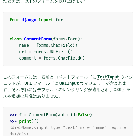
たとえば、以下のフォームを取り上げます:
from
django
import
forms
class
CommentForm
(
forms
.
Form
):
name
=
forms
.
CharField
()
url
=
forms
.
URLField
()
comment
=
forms
.
CharField
()
このフォームには、名前とコメントフィールドに
TextInput
ウィジ
ェットが、URL フィールドに
URLInput
ウィジェットが含まれま
す。それぞれにはデフォルトのレンダリングが適用され、CSS クラ
スや追加の属性はありません。
>>> 
f
=
CommentForm
(
auto_id
=
False
)
>>> 
print
(
f
)
<div>Name:<input type="text" name="name" require
d></div>