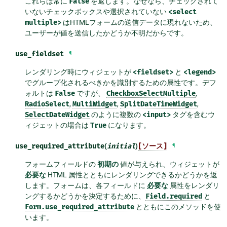
これらは常に
False
を返します。なぜなら、チェックされて
いないチェックボックスや選択されていない
<select
multiple>
はHTMLフォームの送信データに現れないため、
ユーザーが値を送信したかどうか不明だからです。
use_fieldset
¶
レンダリング時にウィジェットが
<fieldset>
と
<legend>
でグループ化されるべきかを識別するための属性です。デフ
ォルトは
False
ですが、
CheckboxSelectMultiple
,
RadioSelect
,
MultiWidget
,
SplitDateTimeWidget
,
SelectDateWidget
のように複数の
<input>
タグを含むウ
ィジェットの場合は
True
になります。
use_required_attribute
(
initial
)
[ソース]
¶
フォームフィールドの
初期の
値が与えられ、ウィジェットが
必要な
HTML 属性とともにレンダリングできるかどうかを返
します。フォームは、各フィールドに
必要な
属性をレンダリ
ングするかどうかを決定するために、
Field.required
と
Form.use_required_attribute
とともにこのメソッドを使
います。