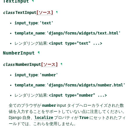
TextInput
¶
class
TextInput
[ソース]
¶
input_type
:
'text'
template_name
:
'django/forms/widgets/text.html'
レンダリング結果:
<input
type="text"
...>
NumberInput
¶
class
NumberInput
[ソース]
¶
input_type
:
'number'
template_name
:
'django/forms/widgets/number.html'
レンダリング結果:
<input
type="number"
...>
全てのブラウザが
number
input タイプへローカライズされた数
値を入力することをサポートしていない点に注意してください。
Django 自身、
localize
プロパティが
True
にセットされたフィ
ールドでは、これらを使用しません。