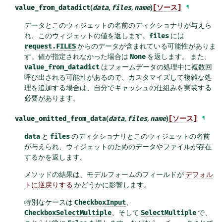
value_from_datadict
(
data
,
files
,
name
)
[ソース]
¶
データとこのウィジェットの名前のディクショナリが与えら
れ、このウィジェットの値を返します。
files
には
request.FILES
からのデータが含まれている可能性がありま
す。値が指定されなかった場合は
None
を返します。 また、
value_from_datadict
はフォームデータの処理中に複数回
呼び出される可能性があるので、カスタマイズして複雑な処
理を追加する場合は、自分でキャッシュの仕組みを実装する
必要があります。
value_omitted_from_data
(
data
,
files
,
name
)
[ソース]
¶
data
と
files
のディクショナリとこのウィジェットの名前
が与えられ、ウィジェットのためのデータやファイルが存在
するかを返します。
メソッドの結果は、モデルフォームのフィールドが
デフォル
トに逆戻りする
かどうかに影響します。
特別なケースは
CheckboxInput
、
CheckboxSelectMultiple
、そして
SelectMultiple
で、