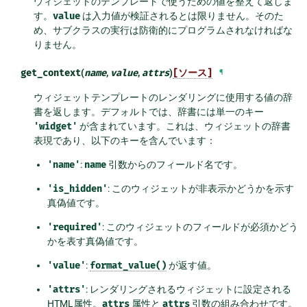
ウィジェットのテンプレートで使うための値を整えて返しま
す。
value
は入力値が検証されるとは限りません。そのた
め、サブクラスの実行は防衛的にプログラムされなければな
りません。
get_context
(
name
,
value
,
attrs
)
[ソース]
¶
ウィジェットテンプレートのレンダリングに使用する値の辞
書を返します。デフォルトでは、辞書には単一のキー
'widget'
が含まれています。これは、ウィジェットの辞書
表現であり、以下のキーを含んでいます：
'name'
:
name
引数からのフィールド名です。
'is_hidden'
: このウィジェットが非表示かどうかを示す
真偽値です。
'required'
: このウィジェットのフィールドが必須かどう
かを表す真偽値です。
'value'
:
format_value()
が返す値。
'attrs'
: レンダリングされるウィジェットに設定される
HTML属性。
attrs
属性と
attrs
引数の組み合わせです。