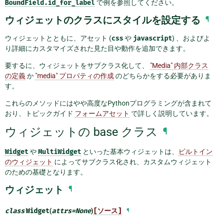
BoundField.id_for_label
で例を参照してください。
ウィジェットのクラスにスタイルを設定する
¶
ウィジェットとともに、アセット (
css
や
javascript
) 、およびよ
り詳細にカスタマイズされた見た目や動作を追加できます。
要するに、ウィジェットをサブクラス化して、
"Media" 内部クラス
の定義
か
"media" プロパティの作成
のどちらかをする必要がありま
す。
これらのメソッドにはやや高度なPythonプログラミングが含まれて
おり、トピックガイド
フォームアセット
で詳しく説明しています。
ウィジェットの base クラス
¶
Widget
や
MultiWidget
といった基本ウィジェットは、
ビルトイン
のウィジェット
によってサブクラス化され、カスタムウィジェット
のための基礎となります。
ウィジェット
¶
class
Widget
(
attrs
=
None
)
[ソース]
¶