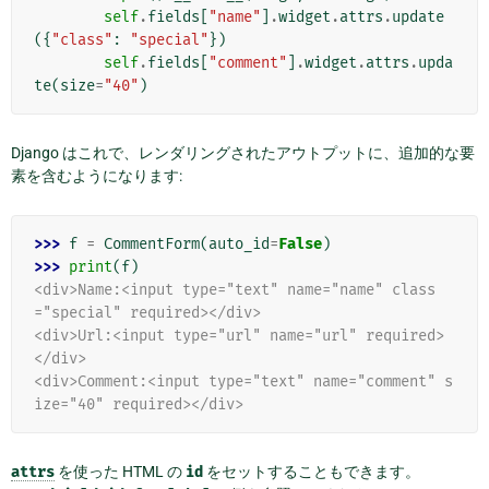
self
.
fields
[
"name"
]
.
widget
.
attrs
.
update
({
"class"
:
"special"
})
self
.
fields
[
"comment"
]
.
widget
.
attrs
.
upda
te
(
size
=
"40"
)
Django はこれで、レンダリングされたアウトプットに、追加的な要
素を含むようになります:
>>> 
f
=
CommentForm
(
auto_id
=
False
)
>>> 
print
(
f
)
<div>Name:<input type="text" name="name" class
="special" required></div>
<div>Url:<input type="url" name="url" required>
</div>
<div>Comment:<input type="text" name="comment" s
ize="40" required></div>
attrs
を使った HTML の
id
をセットすることもできます。