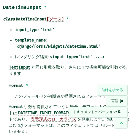
DateTimeInput
¶
class
DateTimeInput
[ソース]
¶
input_type
:
'text'
template_name
:
'django/forms/widgets/datetime.html'
レンダリング結果:
<input
type="text"
...>
TextInput
と同じ引数を取り、さらに 1 つ省略可能な引数があ
ります:
format
¶
助けを求める
このフィールドの初期値が描画されるフォーマットです。
言語:
ja
format
引数が提供されていない場合、デフォルトのフォーマッ
ドキュメントのバージョン:
5.1
トは
DATETIME_INPUT_FORMATS
で見つかった最初のフォーマッ
トであり、
表示形式のローカライズ
を尊重します。
%U
、
%W
、お
よび
%j
フォーマットは、このウィジェットではサポートされて
いません。