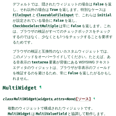
デフォルトでは、隠されたウィジェットの場合は
False
を返
し、それ以外の場合は
True
を返します。特別なケースは
FileInput
と
ClearableFileInput
で、これらは
initial
が設定されている場合に
False
を返し、
CheckboxSelectMultiple
は常に
False
を返します。これ
は、ブラウザの検証がすべてのチェックボックスをチェック
するのではなく、少なくとも1つをチェックすることを要求す
るためです。
ブラウザの検証と互換性のないカスタムウィジェットでは、
このメソッドをオーバーライドしてください。たとえば、あ
る非表示の
textarea
要素が背後にある WSYSIWG テキスト
エディタのウィジェットは、ブラウザが非表示のフィールド
を検証するのを避けるため、常に
False
を返したがるかもし
れません。
MultiWidget
¶
class
MultiWidget
(
widgets
,
attrs
=
None
)
[ソース]
¶
複数のウィジェットで構成されたウィジェットです。
MultiWidget
は
MultiValueField
と協調して動作します。