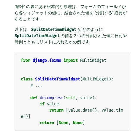
"解凍" の裏にある根本的な原理は、フォームのフィールドか
ら各ウィジェットの値に、結合された値を "分割する" 必要が
あることです。
以下は、
SplitDateTimeWidget
が どのように
SplitDateTimeWidget
の値を 2 つの分割された値に日付や
時刻とともにリストに入れるかの例です:
from
django.forms
import
MultiWidget
class
SplitDateTimeWidget
(
MultiWidget
):
# ...
def
decompress
(
self
,
value
):
if
value
:
return
[
value
.
date
(),
value
.
tim
e
()]
return
[
None
,
None
]