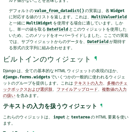
ルト値がないことを意味します。
デフォルトの
value_from_datadict()
の実装は、各
Widget
に対応する値のリストを返します。これは、
MultiValueField
と一緒に
MultiWidget
を使用する場合に適しています。しか
し、単一の値を取る
DateField
とこのウィジェットを使用した
いため、このメソッドをオーバーライドしました。ここでの実装
では、サブウィジェットからのデータを、
DateField
が期待す
る形式の文字列に組み合わせます。
ビルトインのウィジェット
¶
Django は、全ての基本的な HTML ウィジェットの表現のほか、
django.forms.widgets
でいくつかの一般的に使われるウィジェ
ットのグループを提供します。これは
テキストの入力
、
多種のチェ
ックボックスおよび選択肢
、
ファイルアップロード
、
複数値の入力
の扱い
を含みます。
テキストの入力を扱うウィジェット
¶
これらのウィジェットは、
input
と
textarea
の HTML 要素を使い
ます。