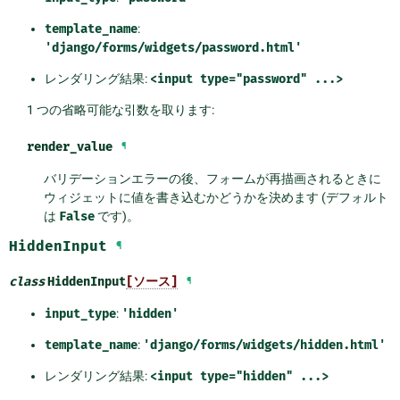
template_name
:
'django/forms/widgets/password.html'
レンダリング結果:
<input
type="password"
...>
1 つの省略可能な引数を取ります:
render_value
¶
バリデーションエラーの後、フォームが再描画されるときに
ウィジェットに値を書き込むかどうかを決めます (デフォルト
は
False
です)。
HiddenInput
¶
class
HiddenInput
[ソース]
¶
input_type
:
'hidden'
template_name
:
'django/forms/widgets/hidden.html'
レンダリング結果:
<input
type="hidden"
...>