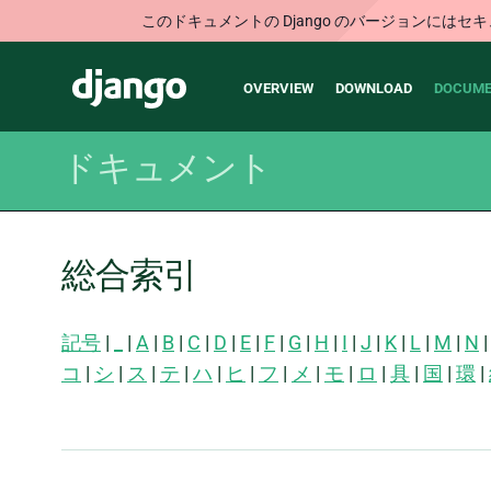
このドキュメントの Django のバージョンに
Main
Django
OVERVIEW
DOWNLOAD
DOCUME
navigation
ドキュメント
総合索引
記号
|
_
|
A
|
B
|
C
|
D
|
E
|
F
|
G
|
H
|
I
|
J
|
K
|
L
|
M
|
N
コ
|
シ
|
ス
|
テ
|
ハ
|
ヒ
|
フ
|
メ
|
モ
|
ロ
|
具
|
国
|
環
|