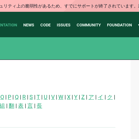
はセキュリティ上の脆弱性があるため、すでにサポートが終了されていま
NTATION
NEWS
CODE
ISSUES
COMMUNITY
FOUNDATION
|
O
|
P
|
Q
|
R
|
S
|
T
|
U
|
V
|
W
|
X
|
Y
|
Z
|
ア
|
イ
|
ク
|
組
|
翻
|
表
|
言
|
長