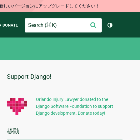
す。新しいバージョンにアップグレードしてください！
Search
送
♥ DONATE
テーマを切り
信
Support Django!
追
加
的
Orlando Injury Lawyer donated to the
Django Software Foundation to support
な
Django development. Donate today!
情
報
移動