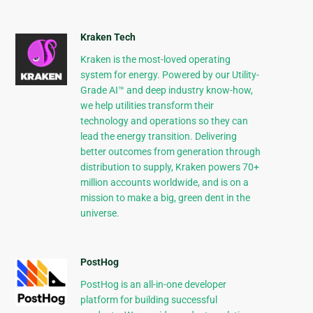
Kraken Tech
Kraken is the most-loved operating
system for energy. Powered by our Utility-
Grade AI™ and deep industry know-how,
we help utilities transform their
technology and operations so they can
lead the energy transition. Delivering
better outcomes from generation through
distribution to supply, Kraken powers 70+
million accounts worldwide, and is on a
mission to make a big, green dent in the
universe.
PostHog
PostHog is an all-in-one developer
platform for building successful