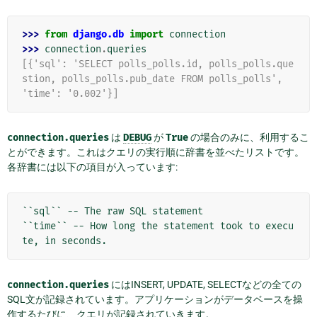
>>> 
from
django.db
import
connection
>>> 
connection
.
queries
[{'sql': 'SELECT polls_polls.id, polls_polls.que
stion, polls_polls.pub_date FROM polls_polls',
'time': '0.002'}]
connection.queries
は
DEBUG
が
True
の場合のみに、利用するこ
とができます。これはクエリの実行順に辞書を並べたリストです。
各辞書には以下の項目が入っています:
``sql`` -- The raw SQL statement

``time`` -- How long the statement took to execu
connection.queries
にはINSERT, UPDATE, SELECTなどの全ての
SQL文が記録されています。アプリケーションがデータベースを操
作するたびに、クエリが記録されていきます。