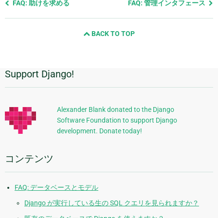
前
FAQ: 助けを求める
FAQ: 管理インタフェース
の
ペ
BACK TO TOP
ー
ジ
と
次
Support Django!
追
の
ペ
加
ー
的
ジ
Alexander Blank donated to the Django
Software Foundation to support Django
な
development. Donate today!
情
報
コンテンツ
FAQ: データベースとモデル
Django が実行している生の SQL クエリを見られますか？