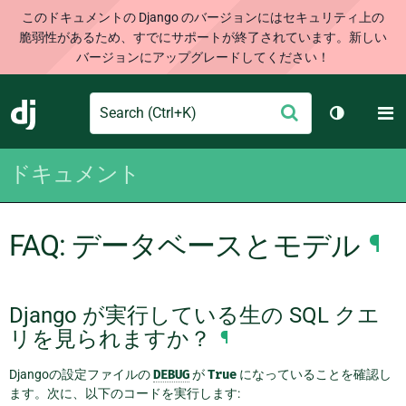
このドキュメントの Django のバージョンにはセキュリティ上の
脆弱性があるため、すでにサポートが終了されています。新しい
バージョンにアップグレードしてください！
Search
M
送
Django
テーマを切
信
ドキュメント
FAQ: データベースとモデル
¶
Django が実行している生の SQL クエ
リを見られますか？
¶
Djangoの設定ファイルの
DEBUG
が
True
になっていることを確認し
ます。次に、以下のコードを実行します: