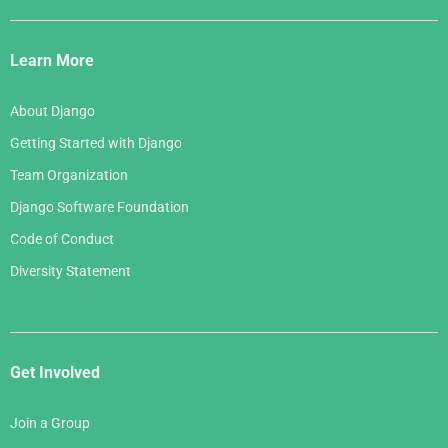
Django
Links
Learn More
About Django
Getting Started with Django
Team Organization
Django Software Foundation
Code of Conduct
Diversity Statement
Get Involved
Join a Group