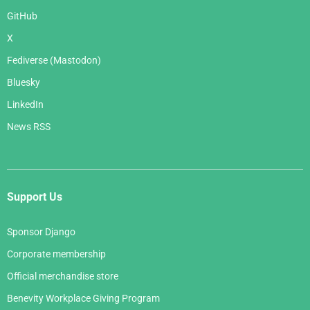
GitHub
X
Fediverse (Mastodon)
Bluesky
LinkedIn
News RSS
Support Us
Sponsor Django
Corporate membership
Official merchandise store
Benevity Workplace Giving Program