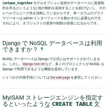
(
unique_together
モデルオプション追加やデータベースに直接制
約を作るというような) 他の制約を追加することを妨げないし、その
レベルでユニーク性を強制しているからです。単一カラムのプライ
マリーキーは admin インターフェースを動かすのに必要なのです。
それにより、オブジェクトの更新や削除が容易になるからです。
Django で NoSQL データベースは利用
できますか？
¶
NoSQL データベースは Django で公式にはサポートされていませ
ん。しかし、
Django non-rel
など、多くのプロジェクトが NoSQL を
Django で利用できるような機能を提供しています。
いくつかの代替手段については
the wiki page
を参照してください。
MyISAM ストレージエンジンを指定す
るといったような
CREATE
TABLE
文