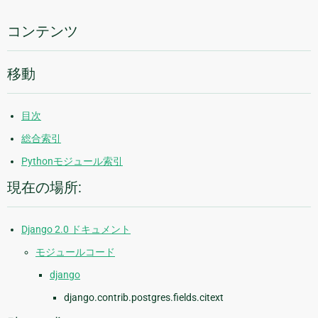
情
報
コンテンツ
移動
目次
総合索引
Pythonモジュール索引
現在の場所:
Django 2.0 ドキュメント
モジュールコード
django
django.contrib.postgres.fields.citext