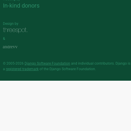
In-kind donors
Design by
&
© 2005-2026
Django Software Foundation
and individual contributors. Django is
a
registered trademark
of the Django Software Foundation.