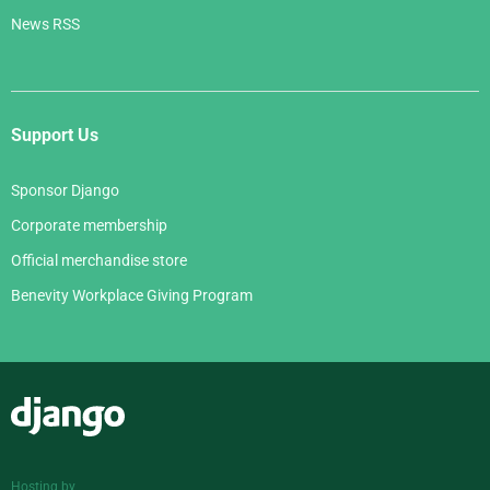
News RSS
Support Us
Sponsor Django
Corporate membership
Official merchandise store
Benevity Workplace Giving Program
Django
Hosting by