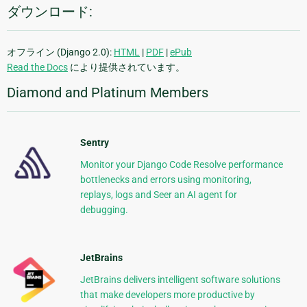
ダウンロード:
オフライン (Django 2.0):
HTML
|
PDF
|
ePub
Read the Docs
により提供されています。
Diamond and Platinum Members
Sentry
Monitor your Django Code Resolve performance
bottlenecks and errors using monitoring,
replays, logs and Seer an AI agent for
debugging.
JetBrains
JetBrains delivers intelligent software solutions
that make developers more productive by