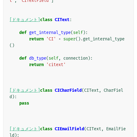
t'
,
'CITextField'
]
[ドキュメント]
class
CIText
:
def
get_internal_type
(
self
):
return
'CI'
+
super
()
.
get_internal_type
()
def
db_type
(
self
,
connection
):
return
'citext'
[ドキュメント]
class
CICharField
(
CIText
,
CharFiel
d
):
pass
[ドキュメント]
class
CIEmailField
(
CIText
,
EmailFie
ld
):