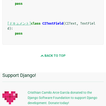
pass
[ドキュメント]
class
CITextField
(
CIText
,
TextFiel
d
):
pass
BACK TO TOP
Support Django!
追
加
的
Cristhian Camilo Arce García donated to the
Django Software Foundation to support Django
な
development. Donate today!