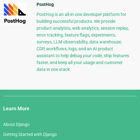
PostHog
PostHog is an all-in-one developer platform for
building successful products. We provide
product analytics, web analytics, session replay,
error tracking, feature flags, experiments,
surveys, LLM observability, data warehouse,
CDP, workflows, logs, and an AI product
assistant to help debug your code, ship features
faster, and keep all your usage and customer
data in one stack.
Django
Links
Learn More
About Django
Getting Started with Django