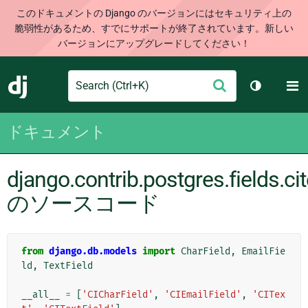
このドキュメントの Django のバージョンにはセキュリティ上の
脆弱性があるため、すでにサポートが終了されています。新しい
バージョンにアップグレードしてください！
Search
M
送
Django
テーマを切
信
ドキュメント
django.contrib.postgres.fields.cit
のソースコード
from
django.db.models
import
CharField
,
EmailFie
ld
,
TextField
__all__
=
[
'CICharField'
,
'CIEmailField'
,
'CITex