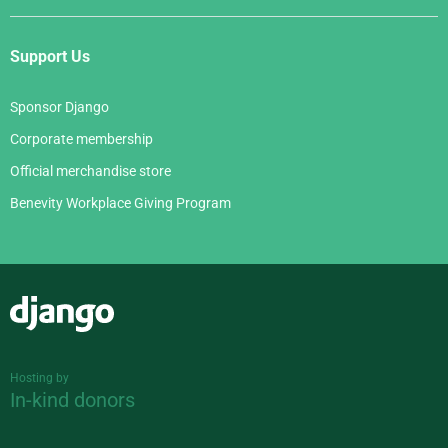
Support Us
Sponsor Django
Corporate membership
Official merchandise store
Benevity Workplace Giving Program
Django
Hosting by
In-kind donors