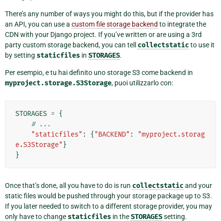
There’s any number of ways you might do this, but if the provider has
an API, you can use a
custom file storage backend
to integrate the
CDN with your Django project. If you’ve written or are using a 3rd
party custom storage backend, you can tell
collectstatic
to use it
by setting
staticfiles
in
STORAGES
.
Per esempio, e tu hai definito uno storage S3 come backend in
myproject.storage.S3Storage
, puoi utilizzarlo con:
STORAGES
=
{
# ...
"staticfiles"
:
{
"BACKEND"
:
"myproject.storag
e.S3Storage"
}
}
Once that’s done, all you have to do is run
collectstatic
and your
static files would be pushed through your storage package up to S3.
If you later needed to switch to a different storage provider, you may
only have to change
staticfiles
in the
STORAGES
setting.