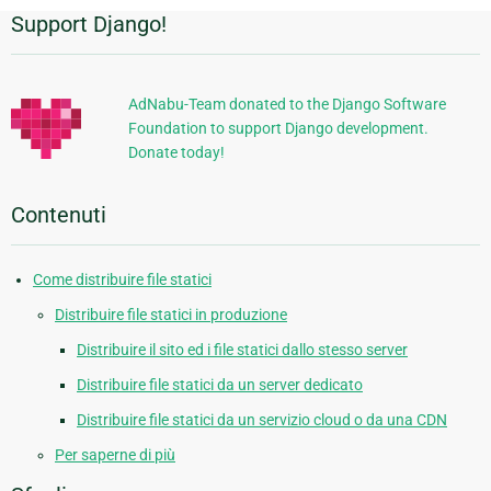
Support Django!
Informazioni
aggiuntive
AdNabu-Team donated to the Django Software
Foundation to support Django development.
Donate today!
Contenuti
Come distribuire file statici
Distribuire file statici in produzione
Distribuire il sito ed i file statici dallo stesso server
Distribuire file statici da un server dedicato
Distribuire file statici da un servizio cloud o da una CDN
Per saperne di più