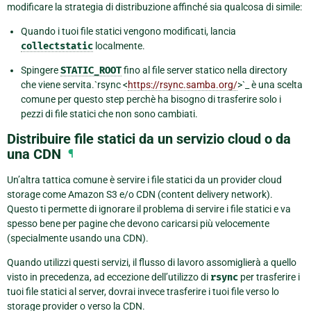
modificare la strategia di distribuzione affinché sia qualcosa di simile:
Quando i tuoi file statici vengono modificati, lancia
collectstatic
localmente.
Spingere
STATIC_ROOT
fino al file server statico nella directory
che viene servita.`rsync <
https://rsync.samba.org/
>`_ è una scelta
comune per questo step perchè ha bisogno di trasferire solo i
pezzi di file statici che non sono cambiati.
Distribuire file statici da un servizio cloud o da
una CDN
¶
Un’altra tattica comune è servire i file statici da un provider cloud
storage come Amazon S3 e/o CDN (content delivery network).
Questo ti permette di ignorare il problema di servire i file statici e va
spesso bene per pagine che devono caricarsi più velocemente
(specialmente usando una CDN).
Quando utilizzi questi servizi, il flusso di lavoro assomiglierà a quello
visto in precedenza, ad eccezione dell’utilizzo di
rsync
per trasferire i
tuoi file statici al server, dovrai invece trasferire i tuoi file verso lo
storage provider o verso la CDN.