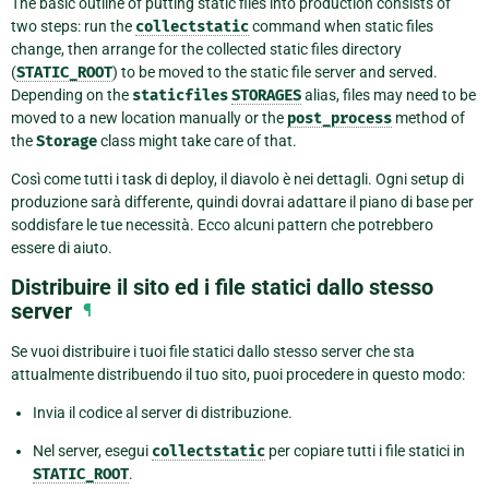
The basic outline of putting static files into production consists of
two steps: run the
collectstatic
command when static files
change, then arrange for the collected static files directory
(
STATIC_ROOT
) to be moved to the static file server and served.
Depending on the
staticfiles
STORAGES
alias, files may need to be
moved to a new location manually or the
post_process
method of
the
Storage
class might take care of that.
Così come tutti i task di deploy, il diavolo è nei dettagli. Ogni setup di
produzione sarà differente, quindi dovrai adattare il piano di base per
soddisfare le tue necessità. Ecco alcuni pattern che potrebbero
essere di aiuto.
Distribuire il sito ed i file statici dallo stesso
server
¶
Se vuoi distribuire i tuoi file statici dallo stesso server che sta
attualmente distribuendo il tuo sito, puoi procedere in questo modo:
Invia il codice al server di distribuzione.
Nel server, esegui
collectstatic
per copiare tutti i file statici in
STATIC_ROOT
.