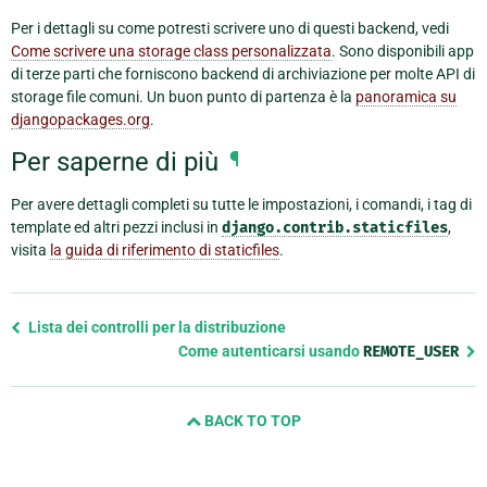
Per i dettagli su come potresti scrivere uno di questi backend, vedi
Come scrivere una storage class personalizzata
. Sono disponibili app
di terze parti che forniscono backend di archiviazione per molte API di
storage file comuni. Un buon punto di partenza è la
panoramica su
djangopackages.org
.
Per saperne di più
¶
Per avere dettagli completi su tutte le impostazioni, i comandi, i tag di
template ed altri pezzi inclusi in
django.contrib.staticfiles
,
visita
la guida di riferimento di staticfiles
.
Previous
Lista dei controlli per la distribuzione
page
Come autenticarsi usando
REMOTE_USER
and
next
BACK TO TOP
page