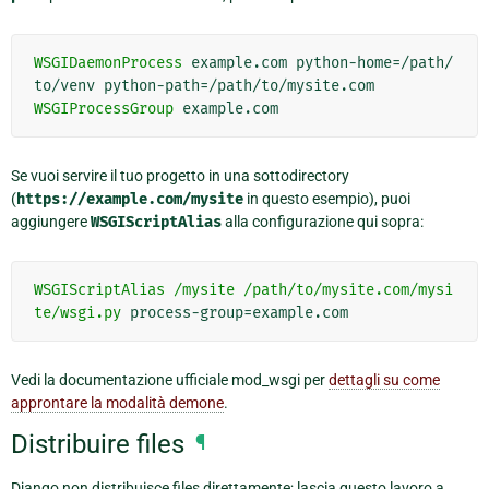
WSGIDaemonProcess
example.com
python-home=/path/
to/venv
WSGIProcessGroup
Se vuoi servire il tuo progetto in una sottodirectory
(
https://example.com/mysite
in questo esempio), puoi
aggiungere
WSGIScriptAlias
alla configurazione qui sopra:
WSGIScriptAlias
/mysite
/path/to/mysite.com/mysi
te/wsgi.py
Vedi la documentazione ufficiale mod_wsgi per
dettagli su come
approntare la modalità demone
.
Distribuire files
¶
Django non distribuisce files direttamente; lascia questo lavoro a