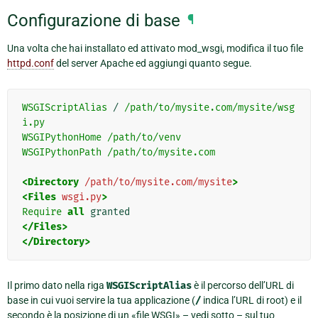
Configurazione di base
¶
Una volta che hai installato ed attivato mod_wsgi, modifica il tuo file
httpd.conf
del server Apache ed aggiungi quanto segue.
WSGIScriptAlias
/
/path/to/mysite.com/mysite/wsg
i.py
WSGIPythonHome
/path/to/venv
WSGIPythonPath
/path/to/mysite.com
<Directory
/path/to/mysite.com/mysite
>
<Files
wsgi.py
>
Require
all
</Files>
</Directory>
Il primo dato nella riga
WSGIScriptAlias
è il percorso dell’URL di
base in cui vuoi servire la tua applicazione (
/
indica l’URL di root) e il
secondo è la posizione di un «file WSGI» – vedi sotto – sul tuo