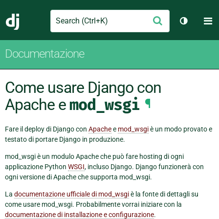
Search
M
Conferma
Django
Cambia t
Documentazione
Come usare Django con
Apache e
mod_wsgi
¶
Fare il deploy di Django con
Apache
e
mod_wsgi
è un modo provato e
testato di portare Django in produzione.
mod_wsgi è un modulo Apache che può fare hosting di ogni
applicazione Python
WSGI
, incluso Django. Django funzionerà con
ogni versione di Apache che supporta mod_wsgi.
La
documentazione ufficiale di mod_wsgi
è la fonte di dettagli su
come usare mod_wsgi. Probabilmente vorrai iniziare con la
documentazione di installazione e configurazione
.