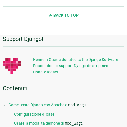
and
next
BACK TO TOP
page
Support Django!
Informazioni
aggiuntive
Kenneth Guerra donated to the Django Software
Foundation to support Django development.
Donate today!
Contenuti
Come usare Django con Apache e
mod_wsgi
Configurazione di base
Usare la modalità demone di
mod_wsgi