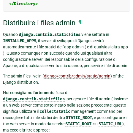
</Directory>
Distribuire i files admin
¶
Quando
django.contrib.staticfiles
viene settata in
INSTALLED_APPS
, il server di sviluppo di Django servirà
automaticamente i file statici dell’app admin ( e di qualsiasi altra app
). Questo comunque non succede quando usi qualsiasi altra
configurazione server. Sei responsabile della configurazione di
Apache, o di qualsiasi server tu stia usando, per servire i file di admin.
The admin files live in (
django/contrib/admin/static/admin
) of the
Django distribution.
Noi consigliamo
fortemente
l’uso di
django.contrib.staticfiles
per gestire i file di admin ( insieme
a un web server come sottolineato nella sezione precedente; questo
significa utilizzare il
collectstatic
management command per
raccogliere tutti i file statici dentro
STATIC_ROOT
, e poi configurare il
tuo web server in modo da servire
STATIC_ROOT
su
STATIC_URL
),
ma ecco altri tre approcci: