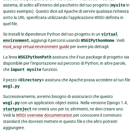
sistema, di solito all’interno del pacchetto del tuo progetto (
mysite
in
questo esempio). Questo dice ad Apache di servire qualsiasi richiesta
sotto la URL specificata utilizzando l’applicazione WSGI definita in
quel file.
Se installi le dipendenze Python del tuo progetto in un
virtual
environment
, aggiungi il percorsi usando
WSGIPythonHome
. Vedi
mod_wsgi virtual environment guide
per avere più dettagli.
La linea
WSGIPythonPath
assicura che il tuo package di progetto sia
disponibile per l’importazione sul percorso di Python; in altre parole,
che
import
mysite
funzioni.
Il pezzo
<Directory>
assicura che Apache possa accedere al tuo file
wsgi.py
.
Successivamente, avremo bisogno di assicurarci che questo
wsgi.py
con un application object esista. Nella versione Django 1.4,
startproject
ne creerà uno per te; altrimenti, ne devi creare uno.
Vedi la
WSGI overview documentation
per conoscere il contenuto
standard che dovresti mettere in questo file e che altro potresti
aggiungere.