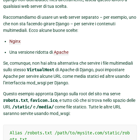
qualsiasi web server di tua scelta.
Raccomandiamo di usare un web server separato – per esempio, uno
che non sta facendo girare Django – per servire i contenuti
multimediali. Ecco alcune buone scelte:
Nginx
Una versione ridotta di
Apache
Se, comunque, non hai altra alternativa che servire i file multimediali
sullo stesso
VirtualHost
di Apache di Django, puoi impostare
Apache per servire alcune URL come media statici ed altre usando
l’interfaccia mod_wsgi per Django.
Questo esempio appronta Django sulla root del sito ma serve
robots.txt
,
favicon.ico
, e tutto ciò che si trova nello spazio delle
URL
/static/
e
/media/
come file statico. Tutte le altre URL
saranno servite usando mod_wsgi:
Alias
/robots.txt
/path/to/mysite.com/static/rob
ots.txt