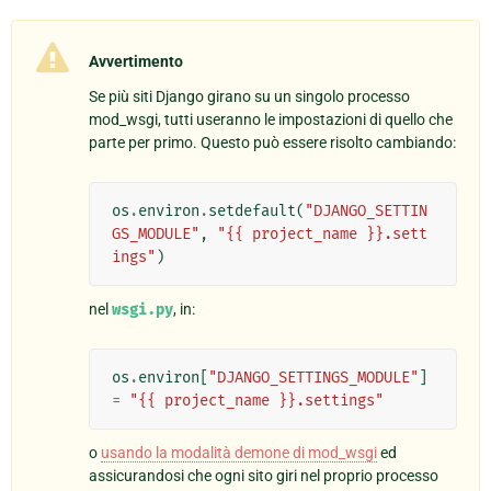
Avvertimento
Se più siti Django girano su un singolo processo
mod_wsgi, tutti useranno le impostazioni di quello che
parte per primo. Questo può essere risolto cambiando:
os
.
environ
.
setdefault
(
"DJANGO_SETTIN
GS_MODULE"
,
"{{ project_name }}.sett
ings"
)
nel
wsgi.py
, in:
os
.
environ
[
"DJANGO_SETTINGS_MODULE"
]
=
"{{ project_name }}.settings"
o
usando la modalità demone di mod_wsgi
ed
assicurandosi che ogni sito giri nel proprio processo