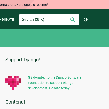
orna a una versione più recente!
Search
Conferma
♥ DONATE
Cambia tema
Support Django!
Informazioni
aggiuntive
GS donated to the Django Software
Foundation to support Django
development. Donate today!
Contenuti