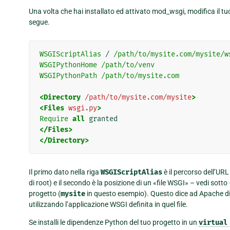
Una volta che hai installato ed attivato mod_wsgi, modifica il tuo
segue.
WSGIScriptAlias
/
/path/to/mysite.com/mysite/w
WSGIPythonHome
/path/to/venv
WSGIPythonPath
/path/to/mysite.com
<Directory
/path/to/mysite.com/mysite
>
<Files
wsgi.py
>
Require
all
</Files>
</Directory>
Il primo dato nella riga
WSGIScriptAlias
è il percorso dell’URL 
di root) e il secondo è la posizione di un «file WSGI» – vedi sotto 
progetto (
mysite
in questo esempio). Questo dice ad Apache di s
utilizzando l’applicazione WSGI definita in quel file.
Se installi le dipendenze Python del tuo progetto in un
virtual