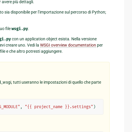
 avere più dettagli.
o sia disponibile per l’importazione sul percorso di Python;
uo file
wsgi.py
.
gi.py
con un application object esista. Nella versione
devi creare uno. Vedi la
WSGI overview documentation
per
ile e che altro potresti aggiungere.
_wsgi, tutti useranno le impostazioni di quello che parte
S_MODULE"
,
"{{ project_name }}.settings"
)