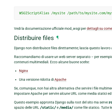
WSGIScriptAlias
/mysite
/path/to/mysite.com/my
Vedi la documentazione ufficiale mod_wsgi per
dettagli su com
Distribuire files
¶
Django non distribuisce files direttamente; lascia questo lavoro 
Raccomandiamo di usare un web server separato – per esempio, 
contenuti multimediali. Ecco alcune buone scelte:
Nginx
Una versione ridotta di
Apache
Se, comunque, non hai altra alternativa che servire i file multime
impostare Apache per servire alcune URL come media statici ed 
Questo esempio appronta Django sulla root del sito ma serve
r
spazio delle URL
/static/
e
/media/
come file statico. Tutte 