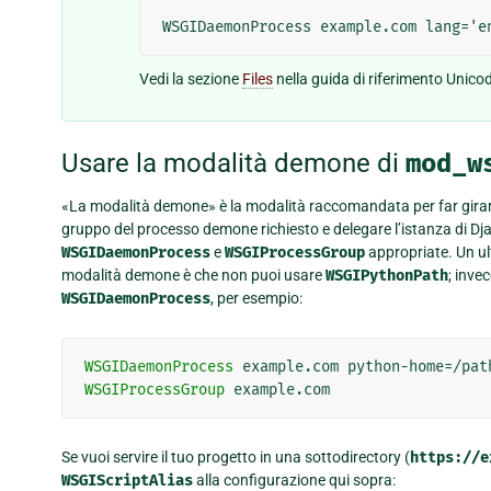
Vedi la sezione
Files
nella guida di riferimento Unicod
Usare la modalità demone di
mod_w
«La modalità demone» è la modalità raccomandata per far girar
gruppo del processo demone richiesto e delegare l’istanza di Djan
WSGIDaemonProcess
e
WSGIProcessGroup
appropriate. Un ul
modalità demone è che non puoi usare
WSGIPythonPath
; inve
WSGIDaemonProcess
, per esempio:
WSGIDaemonProcess
example.com
python-home=/pat
WSGIProcessGroup
Se vuoi servire il tuo progetto in una sottodirectory (
https://e
WSGIScriptAlias
alla configurazione qui sopra: