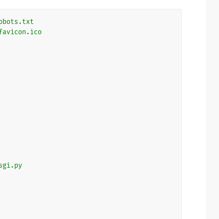
obots.txt
favicon.ico
sgi.py