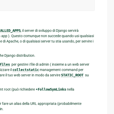
TALLED_APPS
, il server di sviluppo di Django servirà
altra app ). Questo comunque non succede quando usi qualsiasi
 di Apache, o di qualsiasi server tu stia usando, per servire i
the Django distribution.
files
per gestire i file di admin ( insieme a un web server
izzare il
collectstatic
management command per
rare il tuo web server in modo da servire
STATIC_ROOT
su
ent root (può richiedere
+FollowSymLinks
nella
r fare un alias della URL appropriata (probabilmente
in.