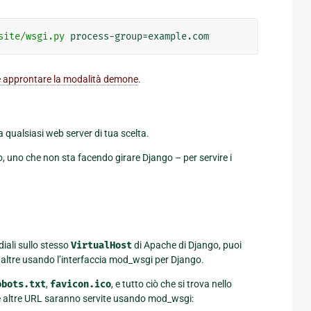
site/wsgi.py
e approntare la modalità demone
.
a qualsiasi web server di tua scelta.
uno che non sta facendo girare Django – per servire i
diali sullo stesso
VirtualHost
di Apache di Django, puoi
altre usando l’interfaccia mod_wsgi per Django.
obots.txt
,
favicon.ico
, e tutto ciò che si trova nello
le altre URL saranno servite usando mod_wsgi: