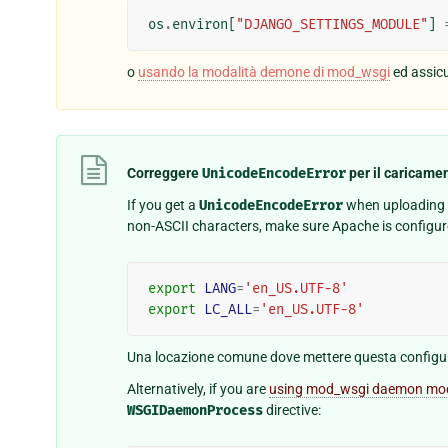
os
.
environ
[
"DJANGO_SETTINGS_MODULE"
]
o
usando la modalità demone di mod_wsgi
ed assicu
Correggere
UnicodeEncodeError
per il caricamen
If you get a
UnicodeEncodeError
when uploading or
non-ASCII characters, make sure Apache is configur
export
LANG
=
'en_US.UTF-8'
export
LC_ALL
=
'en_US.UTF-8'
Una locazione comune dove mettere questa configu
Alternatively, if you are
using mod_wsgi daemon mo
WSGIDaemonProcess
directive: