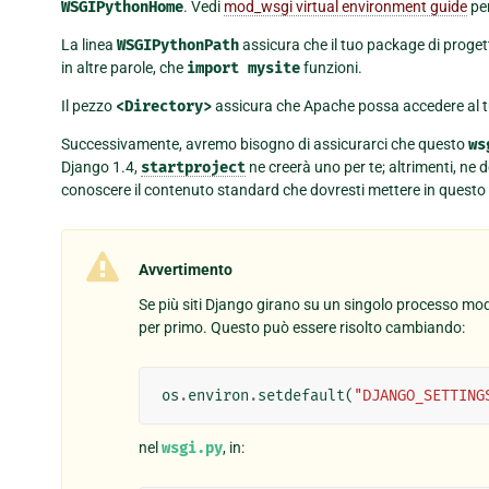
WSGIPythonHome
. Vedi
mod_wsgi virtual environment guide
per
La linea
WSGIPythonPath
assicura che il tuo package di progett
in altre parole, che
import
mysite
funzioni.
Il pezzo
<Directory>
assicura che Apache possa accedere al t
Successivamente, avremo bisogno di assicurarci che questo
ws
Django 1.4,
startproject
ne creerà uno per te; altrimenti, ne 
conoscere il contenuto standard che dovresti mettere in questo f
Avvertimento
Se più siti Django girano su un singolo processo mod
per primo. Questo può essere risolto cambiando:
os
.
environ
.
setdefault
(
"DJANGO_SETTING
nel
wsgi.py
, in: