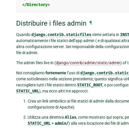
</Directory>
Distribuire i files admin
¶
Quando
django.contrib.staticfiles
viene settata in
INS
automaticamente i file statici dell’app admin ( e di qualsiasi 
altra configurazione server. Sei responsabile della configurazione
file di admin.
The admin files live in (
django/contrib/admin/static/admin
) of 
Noi consigliamo
fortemente
l’uso di
django.contrib.static
come sottolineato nella sezione precedente; questo significa util
raccogliere tutti i file statici dentro
STATIC_ROOT
, e poi configu
STATIC_URL
), ma ecco altri tre approcci:
Crea un link simbolico ai file statici di admin dalla docum
configurazione di Apache).
Utilizza una direttiva
Alias
, come mostrato qui sopra, pe
STATIC_URL
+
admin/
) alla vera locazione dei file di adm