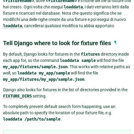
<fixturename>
, dove
<fixturename>
è il nome del file di fixture che
hai creato. Ogni volta che esegui
loaddata
, i dati verranno letti dalla
fixture e ricaricati nel database. Nota che questo significa che se
modifichi una delle righe create da una fixture e poi esegui di nuovo
loaddata
, cancellerai qualsiasi modifica tu abbia apportato.
Tell Django where to look for fixture files
¶
By default, Django looks for fixtures in the
fixtures
directory inside
each app for, so the command
loaddata
sample
will find the file
my_app/fixtures/sample.json
. This works with relative paths as
well, so
loaddata
my_app/sample
will find the file
my_app/fixtures/my_app/sample.json
.
Django also looks for fixtures in the list of directories provided in the
FIXTURE_DIRS
setting.
To completely prevent default search form happening, use an
absolute path to specify the location of your fixture file, e.g.
loaddata
/path/to/sample
.