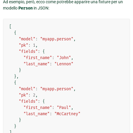
Ad esempio, però, ecco come potrebbe apparire una fixture per un
modello
Person
in JSON:
[
{
"model"
:
"myapp.person"
,
"pk"
:
1
,
"fields"
:
{
"first_name"
:
"John"
,
"last_name"
:
"Lennon"
}
},
{
"model"
:
"myapp.person"
,
"pk"
:
2
,
"fields"
:
{
"first_name"
:
"Paul"
,
"last_name"
:
"McCartney"
}
}
]