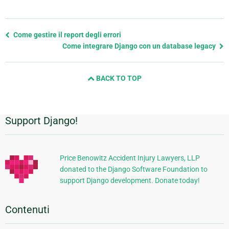
Previous
Come gestire il report degli errori
page
Come integrare Django con un database legacy
and
next
BACK TO TOP
page
Support Django!
Informazioni
aggiuntive
Price Benowitz Accident Injury Lawyers, LLP
donated to the Django Software Foundation to
support Django development. Donate today!
Contenuti