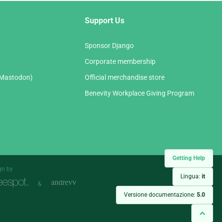
Support Us
Sponsor Django
Corporate membership
(Mastodon)
Official merchandise store
Benevity Workplace Giving Program
Getting Help
gn by
Lingua:
it
&
Versione documentazione:
5.0