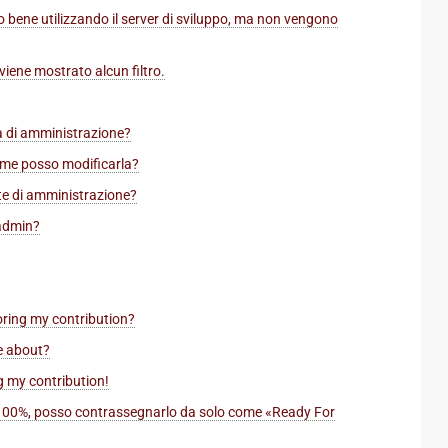
o bene utilizzando il server di sviluppo, ma non vengono
viene mostrato alcun filtro.
ia di amministrazione?
ome posso modificarla?
rte di amministrazione?
 admin?
oring my contribution?
e about?
g my contribution!
al 100%, posso contrassegnarlo da solo come «Ready For