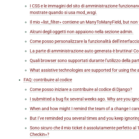
I CSS e le immagini del sito di amministrazione funzionan
mostrate quando si usa mod_wsgi.
Il mio «list_filter» contiene un ManyToManyField, but non 
Alcuni degli oggetti non appaiono nella sezione admin.
Come posso personalizzare la funzionalità dell’interfacc
La parte di amministrazione auto generata è bruttina! C
Quali browser sono supportati durante l’utilizzo della pa
What assistive technologies are supported for using the
FAQ: contribuire al codice
Come posso iniziare a contribuire al codice di Django?
I submitted a bug fix several weeks ago. Why are you ign
When and how might I remind the team of a change I car
But I’ve reminded you several times and you keep ignorin
Sono sicuro che il mio ticket è assolutamente perfetto 
Checkin»?