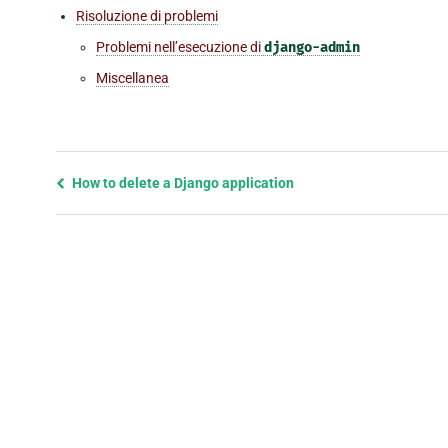
Risoluzione di problemi
Problemi nell’esecuzione di
django-admin
Miscellanea
Previous
How to delete a Django application
page
and
next
page