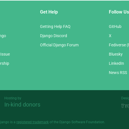
Get Help
Follow Us
Getting Help FAQ
GitHub
ango
Django Discord
X
Official Django Forum
Fediverse 
 Issue
Bluesky
rship
LinkedIn
News RSS
Hosting by
Desi
In-kind donors
Threespot
andrevv
Django is a
registered trademark
of the Django Software Foundation.