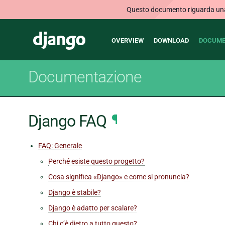
Questo documento riguarda una v
Main
Django
OVERVIEW
DOWNLOAD
DOCUME
navigation
Documentazione
Django FAQ
¶
FAQ: Generale
Perché esiste questo progetto?
Cosa significa «Django» e come si pronuncia?
Django è stabile?
Django è adatto per scalare?
Chi c’è dietro a tutto questo?