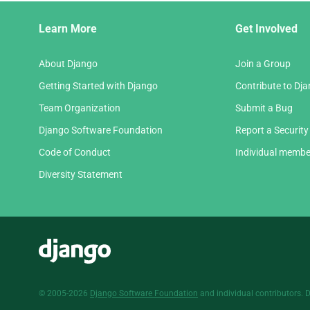
Django
Learn More
Get Involved
Links
About Django
Join a Group
Getting Started with Django
Contribute to Dj
Team Organization
Submit a Bug
Django Software Foundation
Report a Security
Code of Conduct
Individual membe
Diversity Statement
Django
© 2005-2026
Django Software Foundation
and individual contributors. 