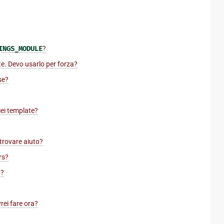
INGS_MODULE
?
te. Devo usarlo per forza?
se?
iei template?
trovare aiuto?
rs
?
 ?
rei fare ora?