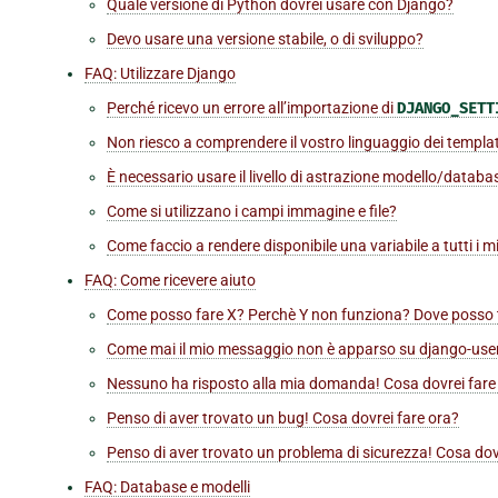
Quale versione di Python dovrei usare con Django?
Devo usare una versione stabile, o di sviluppo?
FAQ: Utilizzare Django
Perché ricevo un errore all’importazione di
DJANGO_SETT
Non riesco a comprendere il vostro linguaggio dei templa
È necessario usare il livello di astrazione modello/databa
Come si utilizzano i campi immagine e file?
Come faccio a rendere disponibile una variabile a tutti i m
FAQ: Come ricevere aiuto
Come posso fare X? Perchè Y non funziona? Dove posso 
Come mai il mio messaggio non è apparso su
django-use
Nessuno ha risposto alla mia domanda! Cosa dovrei fare
Penso di aver trovato un bug! Cosa dovrei fare ora?
Penso di aver trovato un problema di sicurezza! Cosa dov
FAQ: Database e modelli