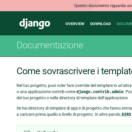
Questo documento riguarda una v
Main
Django
OVERVIEW
DOWNLOAD
DOCUME
navigation
Documentazione
Come sovrascrivere i templat
Nel tuo progetto, puoi voler fare override del template in un’altr
o una applicazione contrib come
django.contrib.admin
. Pu
del tuo progetto o nella directory di template dell’applicazione.
Se hai directory di template di app e di progetto che fanno entra
a caricare prima quello a livello di progetto. In altre parole,
DIRS