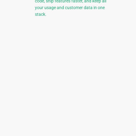
code, ship features faster, and keep all
your usage and customer data in one
stack.