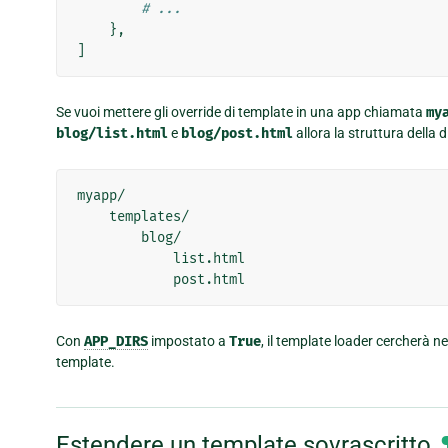
# ...
},
]
Se vuoi mettere gli override di template in una app chiamata
my
blog/list.html
e
blog/post.html
allora la struttura della d
myapp/

    templates/

        blog/

            list.html

Con
APP_DIRS
impostato a
True
, il template loader cercherà ne
template.
Estendere un template sovrascritto