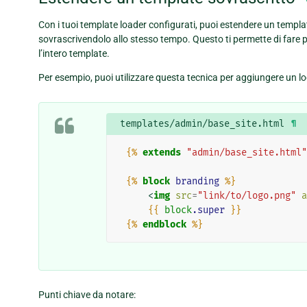
Con i tuoi template loader configurati, puoi estendere un templa
sovrascrivendolo allo stesso tempo. Questo ti permette di fare 
l’intero template.
Per esempio, puoi utilizzare questa tecnica per aggiungere un l
templates/admin/base_site.html
¶
{%
extends
"admin/base_site.html"
{%
block
branding
%}
<
img
src
=
"link/to/logo.png"
a
{{
block
.super
}}
{%
endblock
%}
Punti chiave da notare: