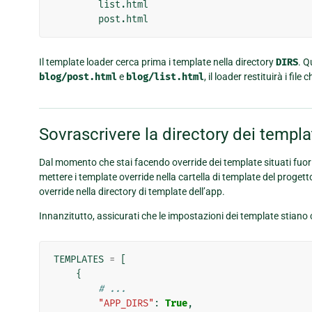
        list.html

Il template loader cerca prima i template nella directory
DIRS
. Q
blog/post.html
e
blog/list.html
, il loader restituirà i fil
Sovrascrivere la directory dei templa
Dal momento che stai facendo override dei template situati fuori
mettere i template override nella cartella di template del progett
override nella directory di template dell’app.
Innanzitutto, assicurati che le impostazioni dei template stiano c
TEMPLATES
=
[
{
# ...
"APP_DIRS"
:
True
,