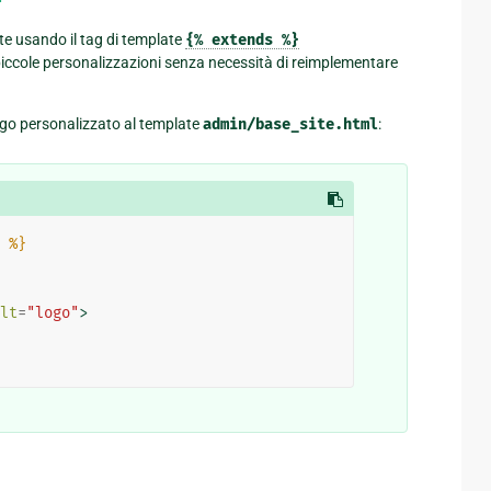
te usando il tag di template
{%
extends
%}
piccole personalizzazioni senza necessità di reimplementare
ogo personalizzato al template
admin/base_site.html
:
%}
lt
=
"logo"
>