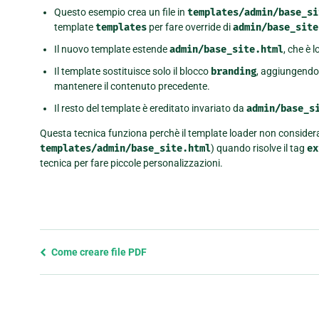
Questo esempio crea un file in
templates/admin/base_si
template
templates
per fare override di
admin/base_site
Il nuovo template estende
admin/base_site.html
, che è 
Il template sostituisce solo il blocco
branding
, aggiungendo
mantenere il contenuto precedente.
Il resto del template è ereditato invariato da
admin/base_s
Questa tecnica funziona perchè il template loader non considera i
templates/admin/base_site.html
) quando risolve il tag
ex
tecnica per fare piccole personalizzazioni.
Previous
Come creare file PDF
page
and
next
page