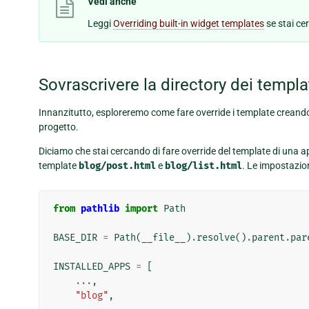
Vedi anche
Leggi
Overriding built-in widget templates
se stai ce
Sovrascrivere la directory dei templa
Innanzitutto, esploreremo come fare override i template creando m
progetto.
Diciamo che stai cercando di fare override del template di una 
template
blog/post.html
e
blog/list.html
. Le impostazio
from
pathlib
import
Path
BASE_DIR
=
Path
(
__file__
)
.
resolve
()
.
parent
.
par
INSTALLED_APPS
=
[
...
,
"blog"
,