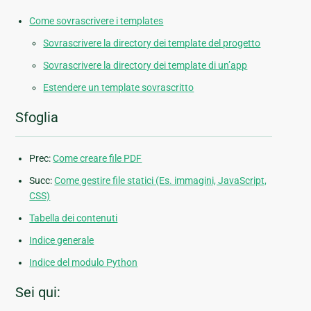
Come sovrascrivere i templates
Sovrascrivere la directory dei template del progetto
Sovrascrivere la directory dei template di un’app
Estendere un template sovrascritto
Sfoglia
Prec:
Come creare file PDF
Succ:
Come gestire file statici (Es. immagini, JavaScript,
CSS)
Tabella dei contenuti
Indice generale
Indice del modulo Python
Sei qui: