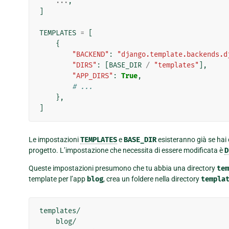
...
,
]
TEMPLATES
=
[
{
"BACKEND"
:
"django.template.backends.d
"DIRS"
:
[
BASE_DIR
/
"templates"
],
"APP_DIRS"
:
True
,
# ...
},
]
Le impostazioni
TEMPLATES
e
BASE_DIR
esisteranno già se hai 
progetto. L’impostazione che necessita di essere modificata è
D
Queste impostazioni presumono che tu abbia una directory
tem
template per l’app
blog
, crea un foldere nella directory
templa
templates/

    blog/
