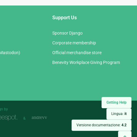
Support Us
Sponsor Django
Corporate membership
(Mastodon)
Official merchandise store
Benevity Workplace Giving Program
Getting Help
gn by
Lingua:
it
&
Versione documentazione:
4.2