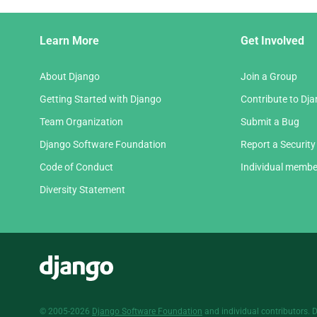
Django
Learn More
Get Involved
Links
About Django
Join a Group
Getting Started with Django
Contribute to Dj
Team Organization
Submit a Bug
Django Software Foundation
Report a Security
Code of Conduct
Individual membe
Diversity Statement
Django
© 2005-2026
Django Software Foundation
and individual contributors. 