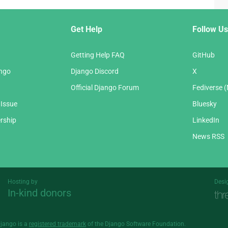
Get Help
Follow Us
Getting Help FAQ
GitHub
ango
Django Discord
X
Official Django Forum
Fediverse 
 Issue
Bluesky
rship
LinkedIn
News RSS
Hosting by
Desi
In-kind donors
Threespot
andrevv
Django is a
registered trademark
of the Django Software Foundation.