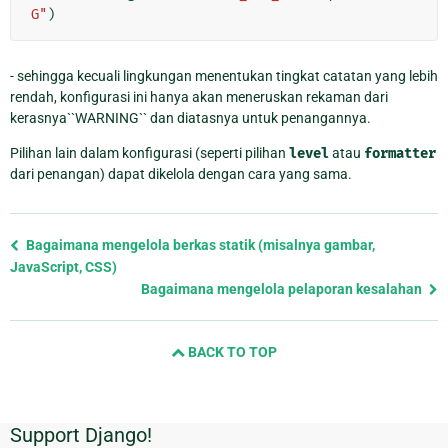
G"
)
- sehingga kecuali lingkungan menentukan tingkat catatan yang lebih
rendah, konfigurasi ini hanya akan meneruskan rekaman dari
kerasnya``WARNING`` dan diatasnya untuk penangannya.
Pilihan lain dalam konfigurasi (seperti pilihan
level
atau
formatter
dari penangan) dapat dikelola dengan cara yang sama.
Previous
Bagaimana mengelola berkas statik (misalnya gambar,
page
JavaScript, CSS)
and
Bagaimana mengelola pelaporan kesalahan
next
page
BACK TO TOP
Support Django!
Informasi