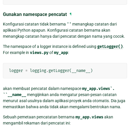
Gunakan namespace pencatat
¶
Konfigurasi catatan tidak bernama
''
menangkap catatan dari
aplikasi Python apapun. Konfigurasi catatan bernama akan
menangkap catatan hanya dari pencatat dengan nama yang cocok.
The namespace of a logger instance is defined using
getLogger()
.
For example in
views.py
of
my_app
:
logger
=
logging
.
getLogger
(
__name__
)
akan membuat pencatat dalam namespace
my_app.views`.
``__name__
mengijinkan anda mengatur pesan-pesan catatan
menurut asal usulnya dalam aplikasi proyek anda otomatis. Dia juga
memastikan bahwa anda tidak akan mengalami bentrokan nama.
Sebuah pemetaan pencatatan bernama
my_app.views
akan
mengambil rekaman dari pencatat ini: