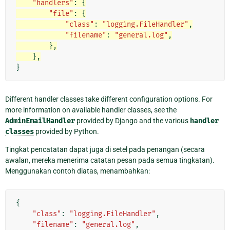
"handlers"
:
{
"file"
:
{
"class"
:
"logging.FileHandler"
,
"filename"
:
"general.log"
,
},
},
}
Different handler classes take different configuration options. For
more information on available handler classes, see the
AdminEmailHandler
provided by Django and the various
handler
classes
provided by Python.
Tingkat pencatatan dapat juga di setel pada penangan (secara
awalan, mereka menerima catatan pesan pada semua tingkatan).
Menggunakan contoh diatas, menambahkan:
{
"class"
:
"logging.FileHandler"
,
"filename"
:
"general.log"
,