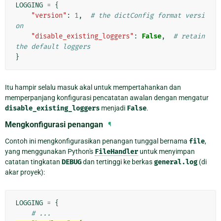
LOGGING
=
{
"version"
:
1
,
# the dictConfig format versi
on
"disable_existing_loggers"
:
False
,
# retain 
the default loggers
}
Itu hampir selalu masuk akal untuk mempertahankan dan
memperpanjang konfigurasi pencatatan awalan dengan mengatur
disable_existing_loggers
menjadi
False
.
Mengkonfigurasi penangan
¶
Contoh ini mengkonfigurasikan penangan tunggal bernama
file
,
yang menggunakan Python's
FileHandler
untuk menyimpan
catatan tingkatan
DEBUG
dan tertinggi ke berkas
general.log
(di
akar proyek):
LOGGING
=
{
# ...