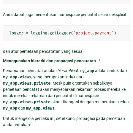
Anda dapat juga menentukan namespace pencatat secara eksplisit:
logger
=
logging
.
getLogger
(
"project.payment"
)
dan atur pemetaan pencatatan yang sesuai.
Menggunakan hierarki dan propagasi pencatatan
¶
Penamanan pencatat adalah
hierarchical
.
my_app
adalah induk dari
my_app.views
, yang merupakan induk dari
my_app.views.private
. Meskipuin ditentukan sebaliknya,
pemetaan pencatat akan menyebarkan rekaman proses mereka ke
induk mereka - rekaman dari pencatat di namespace
my_app.views.private
akan ditangani dengan memetakan kedua
my_app
dan
my_app.views
.
Untuk mengelola perilaku ini, setel kunci propagasi pada pemetaan
anda tentukan: