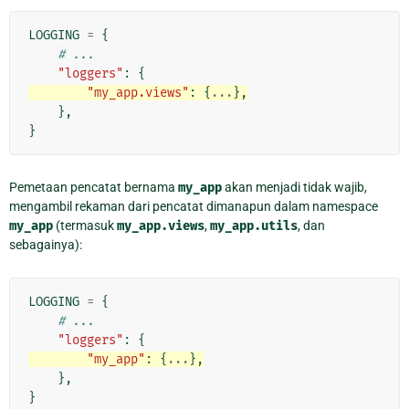
LOGGING
=
{
# ...
"loggers"
:
{
"my_app.views"
:
{
...
},
},
}
Pemetaan pencatat bernama
my_app
akan menjadi tidak wajib,
mengambil rekaman dari pencatat dimanapun dalam namespace
my_app
(termasuk
my_app.views
,
my_app.utils
, dan
sebagainya):
LOGGING
=
{
# ...
"loggers"
:
{
"my_app"
:
{
...
},
},
}