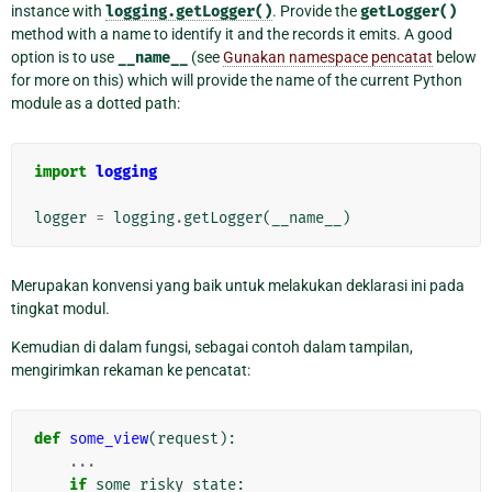
instance with
logging.getLogger()
. Provide the
getLogger()
method with a name to identify it and the records it emits. A good
option is to use
__name__
(see
Gunakan namespace pencatat
below
for more on this) which will provide the name of the current Python
module as a dotted path:
import
logging
logger
=
logging
.
getLogger
(
__name__
)
Merupakan konvensi yang baik untuk melakukan deklarasi ini pada
tingkat modul.
Kemudian di dalam fungsi, sebagai contoh dalam tampilan,
mengirimkan rekaman ke pencatat:
def
some_view
(
request
):
...
if
some_risky_state
: