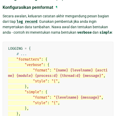
Konfigurasikan pemformat
¶
Secara awalan, keluaran catatan akhir mengandung pesan bagian
dari tiap
log
record
. Gunakan pembentuk jika anda ingin
menyertakan data tambahan. Nawa awal dan tentukan bentukan
anda - contoh ini menentukan nama bentukan
verbose
dan
simple
:
LOGGING
=
{
# ...
"formatters"
:
{
"verbose"
:
{
"format"
:
"
{name}
{levelname}
{ascti
me}
{module}
{process:d}
{thread:d}
{message}
"
,
"style"
:
"{"
,
},
"simple"
:
{
"format"
:
"
{levelname}
{message}
"
,
"style"
:
"{"
,
},
},