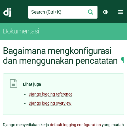
Search
M
Ajukan
Django
Ganti tem
Dokumentasi
Bagaimana mengkonfigurasi
dan menggunakan pencatatan
¶
Lihat juga
Django logging reference
Django logging overview
Django menyediakan kerja
default logging configuration
yang mudah