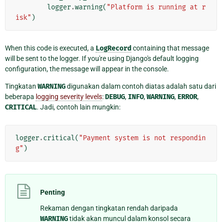
logger
.
warning
(
"Platform is running at r
isk"
)
When this code is executed, a
LogRecord
containing that message
will be sent to the logger. If you're using Django's default logging
configuration, the message will appear in the console.
Tingkatan
WARNING
digunakan dalam contoh diatas adalah satu dari
beberapa
logging severity levels
:
DEBUG
,
INFO
,
WARNING
,
ERROR
,
CRITICAL
. Jadi, contoh lain mungkin:
logger
.
critical
(
"Payment system is not respondin
g"
)
Penting
Rekaman dengan tingkatan rendah daripada
WARNING
tidak akan muncul dalam konsol secara