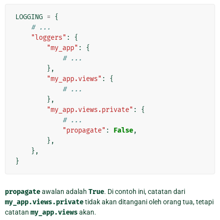
LOGGING
=
{
# ...
"loggers"
:
{
"my_app"
:
{
# ...
},
"my_app.views"
:
{
# ...
},
"my_app.views.private"
:
{
# ...
"propagate"
:
False
,
},
},
}
propagate
awalan adalah
True
. Di contoh ini, catatan dari
my_app.views.private
tidak akan ditangani oleh orang tua, tetapi
catatan
my_app.views
akan.