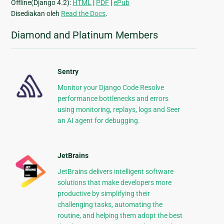
Offline(Django 4.2):
HTML
|
PDF
|
ePub
Disediakan oleh
Read the Docs
.
Diamond and Platinum Members
Sentry
Monitor your Django Code Resolve
performance bottlenecks and errors
using monitoring, replays, logs and Seer
an AI agent for debugging.
JetBrains
JetBrains delivers intelligent software
solutions that make developers more
productive by simplifying their
challenging tasks, automating the
routine, and helping them adopt the best