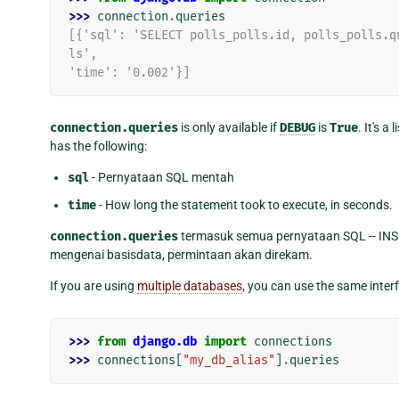
>>> 
connection
.
queries
[{'sql': 'SELECT polls_polls.id, polls_polls.q
ls',
'time': '0.002'}]
connection.queries
is only available if
DEBUG
is
True
. It's a
has the following:
sql
- Pernyataan SQL mentah
time
- How long the statement took to execute, in seconds.
connection.queries
termasuk semua pernyataan SQL -- INSER
mengenai basisdata, permintaan akan direkam.
If you are using
multiple databases
, you can use the same inte
>>> 
from
django.db
import
connections
>>> 
connections
[
"my_db_alias"
]
.
queries