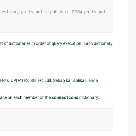
uestion, polls_polls.pub_date FROM polls_pol
 list of dictionaries in order of query execution. Each dictionary
Ts, UPDATES, SELECT, dll. Setiap kali aplikasi anda
rface on each member of the
connections
dictionary: