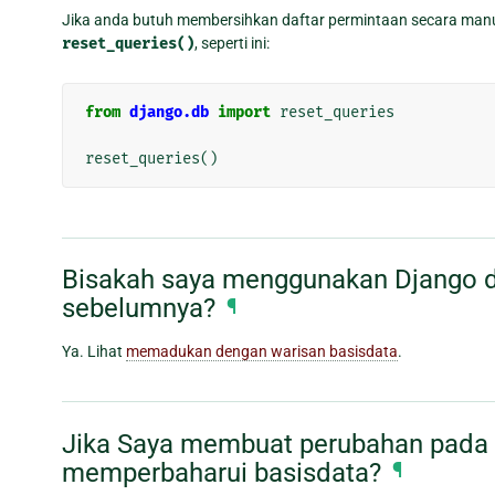
Jika anda butuh membersihkan daftar permintaan secara manua
reset_queries()
, seperti ini:
from
django.db
import
reset_queries
reset_queries
()
Bisakah saya menggunakan Django d
sebelumnya?
¶
Ya. Lihat
memadukan dengan warisan basisdata
.
Jika Saya membuat perubahan pada
memperbaharui basisdata?
¶