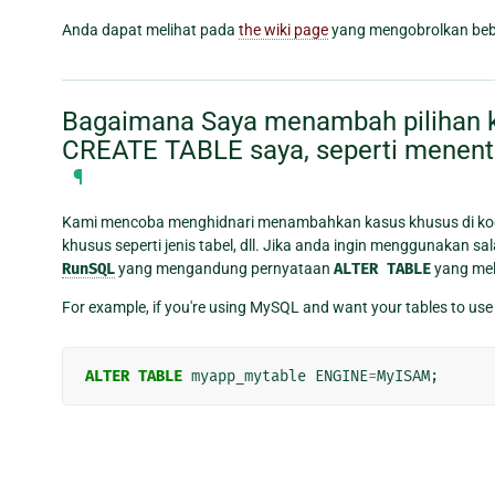
Anda dapat melihat pada
the wiki page
yang mengobrolkan beb
Bagaimana Saya menambah pilihan k
CREATE TABLE saya, seperti menent
¶
Kami mencoba menghidnari menambahkan kasus khusus di kod
khusus seperti jenis tabel, dll. Jika anda ingin menggunakan sa
RunSQL
yang mengandung pernyataan
ALTER
TABLE
yang mel
For example, if you're using MySQL and want your tables to use
ALTER
TABLE
myapp_mytable
ENGINE
=
MyISAM
;