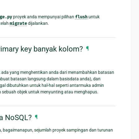
ge.py
proyek anda mempunyai pilihan
flush
untuk
telah
migrate
dijalankan.
imary key banyak kolom?
¶
idak ada yang menghentikan anda dari menambahkan batasan
uat batasan langsung dalam basisdata anda), dan
gal dibutuhkan untuk hal-hal seperti antarmuka admin
kan sebuah objek untuk menyunting atau menghapus.
ta NoSQL?
¶
da, bagaimanapun, sejumlah proyek sampingan dan turunan